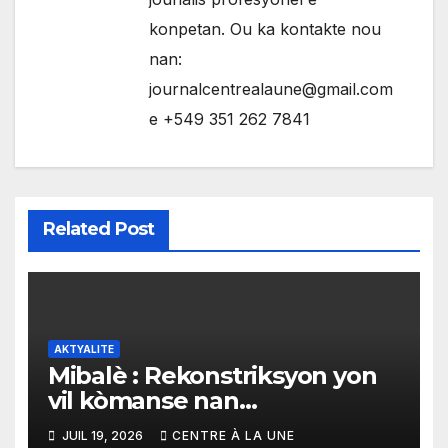
konpetan. Ou ka kontakte nou
nan:
journalcentrealaune@gmail.com
e +549 351 262 7841
Related Post
AKTYALITE
Mibalè : Rekonstriksyon yon
vil kòmanse nan
rekonstriksyon lespri moun
JUIL 19, 2026
CENTRE À LA UNE