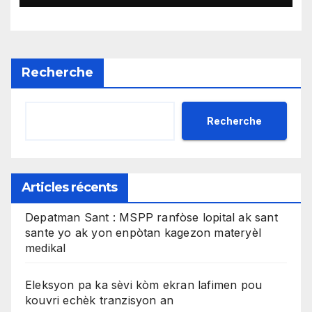
gratis
Recherche
Recherche
Articles récents
Depatman Sant : MSPP ranfòse lopital ak sant
sante yo ak yon enpòtan kagezon materyèl
medikal
Eleksyon pa ka sèvi kòm ekran lafimen pou
kouvri echèk tranzisyon an