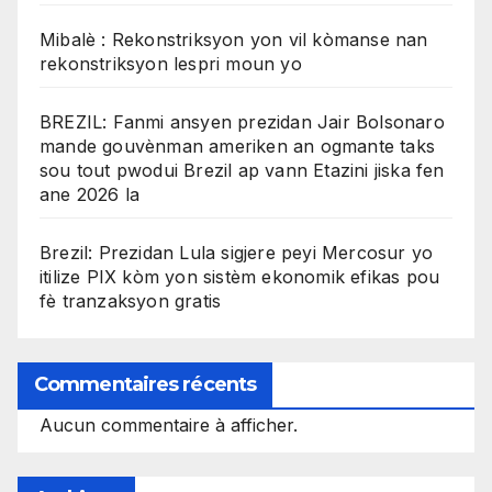
Mibalè : Rekonstriksyon yon vil kòmanse nan
rekonstriksyon lespri moun yo
BREZIL: Fanmi ansyen prezidan Jair Bolsonaro
mande gouvènman ameriken an ogmante taks
sou tout pwodui Brezil ap vann Etazini jiska fen
ane 2026 la
Brezil: Prezidan Lula sigjere peyi Mercosur yo
itilize PIX kòm yon sistèm ekonomik efikas pou
fè tranzaksyon gratis
Commentaires récents
Aucun commentaire à afficher.