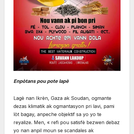
Enpòtans pou pote lapè
Lagè nan Ikrèn, Gaza ak Soudan, ogmante
dezas klimatik ak ogmantasyon pri lavi, pami
lòt bagay, anpeche objektif sa yo yo te
reyalize. Men, « refi pou satisfè bezwen debaz
yo nan anpil moun se scandales ak