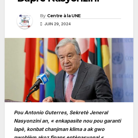
By
Centre à la UNE
JUIN 29, 2024
Pou Antonio Guterres, Sekretè Jeneral
Nasyonzini an, « enkapasite nou pou garanti
lapè, konbat chanjman klima a ak gwo
pwoblèm akoz finans entènasyonal « .