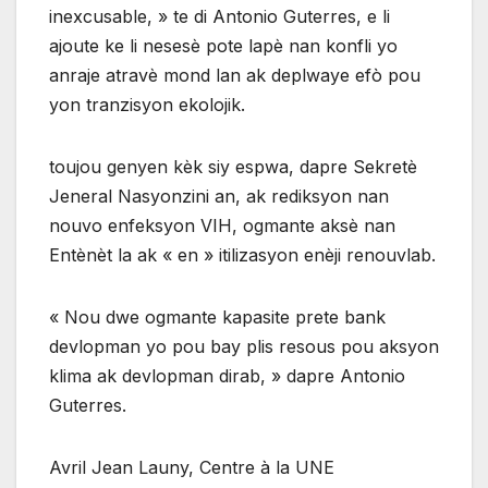
inexcusable, » te di Antonio Guterres, e li
ajoute ke li nesesè pote lapè nan konfli yo
anraje atravè mond lan ak deplwaye efò pou
yon tranzisyon ekolojik.
toujou genyen kèk siy espwa, dapre Sekretè
Jeneral Nasyonzini an, ak rediksyon nan
nouvo enfeksyon VIH, ogmante aksè nan
Entènèt la ak « en » itilizasyon enèji renouvlab.
« Nou dwe ogmante kapasite prete bank
devlopman yo pou bay plis resous pou aksyon
klima ak devlopman dirab, » dapre Antonio
Guterres.
Avril Jean Launy, Centre à la UNE