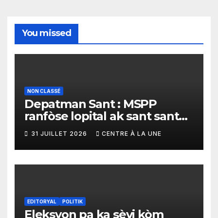
You missed
NON CLASSÉ
Depatman Sant : MSPP
ranfòse lopital ak sant sante
yo ak yon enpòtan kagezon
31 JUILLET 2026
CENTRE À LA UNE
materyèl medikal
EDITORYAL
POLITIK
Eleksyon pa ka sèvi kòm