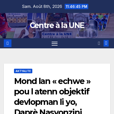
Skip
content
Sam. Août 8th, 2026
11:46:46 PM
to
content
Centre à la UNE
AKTYALITE
Mond lan « echwe »
pou l atenn objektif
devlopman li yo,
Daprè Nasyonzini