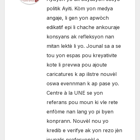
politik Ayiti. Kòm yon medya
angaje, li gen yon apwòch
edikatif epi li chache ankouraje
konsyans ak refleksyon nan
mitan lektè li yo. Jounal sa a se
tou yon espas pou kreyativite
kote li prevwa pou ajoute
caricatures k ap ilistre nouvèl
oswa evennman k ap pase yo.
Centre à la UNE se yon
referans pou moun ki vle rete
enfòme nan lang yo pi byen
konprann. Nouvèl nou yo
kredib e verifye ak yon rezo jèn
jounalis profesyonèl e