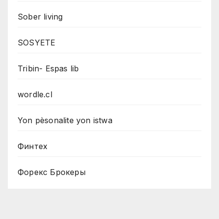
Sober living
SOSYETE
Tribin- Espas lib
wordle.cl
Yon pèsonalite yon istwa
Финтех
Форекс Брокеры