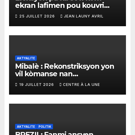
ekran lafimen pou kouvri
echèk tranzisyon an
25 JUILLET 2026
JEAN LAUNY AVRIL
AKTYALITE
Mibalè : Rekonstriksyon yon
vil kòmanse nan
rekonstriksyon lespri moun
19 JUILLET 2026
CENTRE À LA UNE
yo
AKTYALITE
POLITIK
BREZIL: Fanmi ansyen