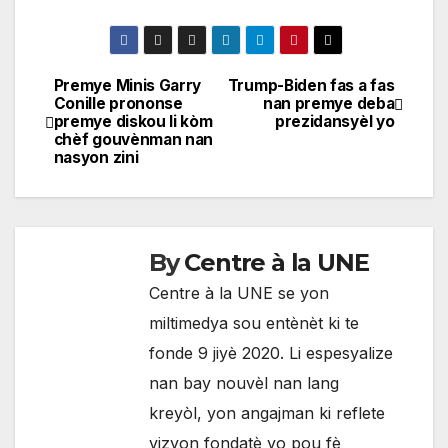
Premye Minis Garry
Trump-Biden fas a fas
Navigation
Conille prononse
nan premye deba
premye diskou li kòm
prezidansyèl yo
de
chèf gouvènman nan
nasyon zini
l'article
By
Centre à la UNE
Centre à la UNE se yon
miltimedya sou entènèt ki te
fonde 9 jiyè 2020. Li espesyalize
nan bay nouvèl nan lang
kreyòl, yon angajman ki reflete
vizyon fondatè yo pou fè