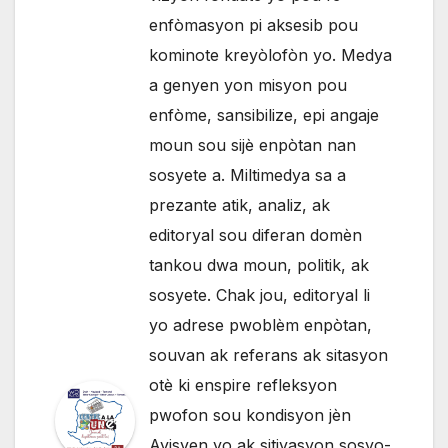
enfòmasyon pi aksesib pou
kominote kreyòlofòn yo. Medya
a genyen yon misyon pou
enfòme, sansibilize, epi angaje
moun sou sijè enpòtan nan
sosyete a. Miltimedya sa a
prezante atik, analiz, ak
editoryal sou diferan domèn
tankou dwa moun, politik, ak
sosyete. Chak jou, editoryal li
yo adrese pwoblèm enpòtan,
souvan ak referans ak sitasyon
otè ki enspire refleksyon
pwofon sou kondisyon jèn
Ayisyen yo ak sitiyasyon sosyo-