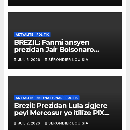
yo
AKTYALITE
POLITIK
BREZIL: Fanmi ansyen
prezidan Jair Bolsonaro
mande gouvènman ameriken
JUIL 3, 2026
SÉRONDIER LOUISIA
an ogmante taks sou tout
pwodui Brezil ap vann Etazini
jiska fen ane 2026 la
AKTYALITE
ENTÈNASYONAL
POLITIK
Brezil: Prezidan Lula sigjere
peyi Mercosur yo itilize PIX
kòm yon sistèm ekonomik
JUIL 2, 2026
SÉRONDIER LOUISIA
efikas pou fè tranzaksyon