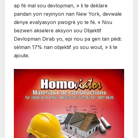
ap fè mal sou devlopman, » li te deklare
pandan yon reyinyon nan New York, devwale
dènye evalyasyon pwogrè yo te fè. « Nou
bezwen akselere aksyon sou Objektif
Devlopman Dirab yo, epi nou pa gen tan pèdi:
sèlman 17% nan objektif yo sou wout, » li te
ajoute.