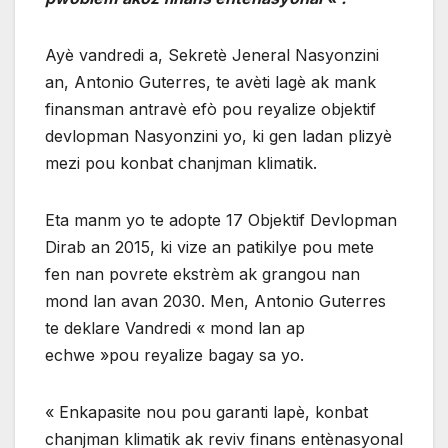
Ayè vandredi a, Sekretè Jeneral Nasyonzini
an, Antonio Guterres, te avèti lagè ak mank
finansman antravè efò pou reyalize objektif
devlopman Nasyonzini yo, ki gen ladan plizyè
mezi pou konbat chanjman klimatik.
Eta manm yo te adopte 17 Objektif Devlopman
Dirab an 2015, ki vize an patikilye pou mete
fen nan povrete ekstrèm ak grangou nan
mond lan avan 2030. Men, Antonio Guterres
te deklare Vandredi « mond lan ap
echwe »pou reyalize bagay sa yo.
« Enkapasite nou pou garanti lapè, konbat
chanjman klimatik ak reviv finans entènasyonal