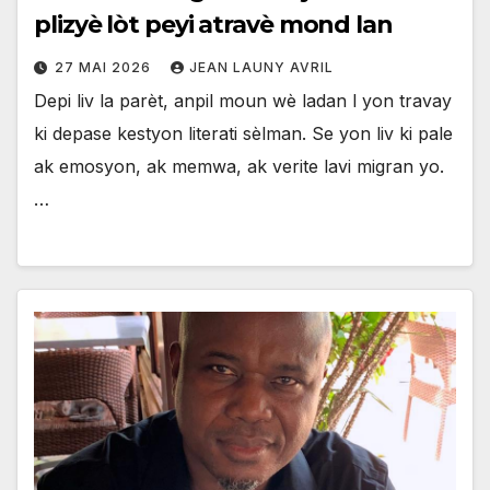
plizyè lòt peyi atravè mond lan
27 MAI 2026
JEAN LAUNY AVRIL
Depi liv la parèt, anpil moun wè ladan l yon travay
ki depase kestyon literati sèlman. Se yon liv ki pale
ak emosyon, ak memwa, ak verite lavi migran yo.
…