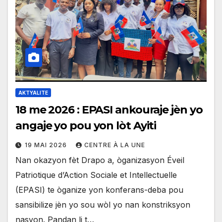
AKTYALITE
18 me 2026 : EPASI ankouraje jèn yo
angaje yo pou yon lòt Ayiti
19 MAI 2026
CENTRE À LA UNE
Nan okazyon fèt Drapo a, òganizasyon Éveil
Patriotique d’Action Sociale et Intellectuelle
(EPASI) te òganize yon konferans-deba pou
sansibilize jèn yo sou wòl yo nan konstriksyon
nasyon. Pandan li t…