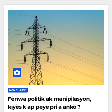
NON CLASSÉ
Fènwa politik ak manipilasyon,
kiyès k ap peye pri a ankò ?