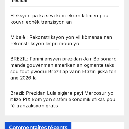
medikal
Eleksyon pa ka sèvi kòm ekran lafimen pou
kouvri echèk tranzisyon an
Mibalè : Rekonstriksyon yon vil kòmanse nan
rekonstriksyon lespri moun yo
BREZIL: Fanmi ansyen prezidan Jair Bolsonaro
mande gouvènman ameriken an ogmante taks
sou tout pwodui Brezil ap vann Etazini jiska fen
ane 2026 la
Brezil: Prezidan Lula sigjere peyi Mercosur yo
itilize PIX kòm yon sistèm ekonomik efikas pou
fè tranzaksyon gratis
Commentaires récents