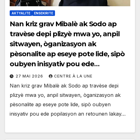
AKTYALITE
ENSEKIRITE
Nan kriz grav Mibalè ak Sodo ap
travèse depi plizyè mwa yo, anpil
sitwayen, òganizasyon ak
pèsonalite ap eseye pote lide, sipò
oubyen inisyativ pou ede
popilasyon an retounen lakay yo.
27 MAI 2026
CENTRE À LA UNE
Nan kriz grav Mibalè ak Sodo ap travèse depi
plizyè mwa yo, anpil sitwayen, òganizasyon ak
pèsonalite ap eseye pote lide, sipò oubyen
inisyativ pou ede popilasyon an retounen lakay…