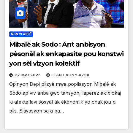
NON CLASSÉ
Mibalè ak Sodo : Ant anbisyon
pèsonèl ak enkapasite pou konstwi
yon sèl vizyon kolektif
27 MAI 2026
JEAN LAUNY AVRIL
Opinyon Depi plizyè mwa,popilasyon Mibalè ak
Sodo ap viv anba gwo tansyon, laperèz ak blokaj
ki afekte lavi sosyal ak ekonomik yo chak jou pi
plis. Sitiyasyon sa a pa…