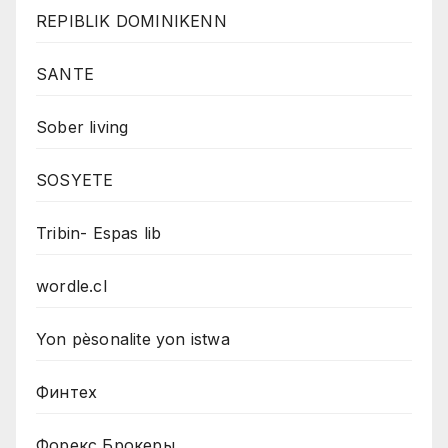
REPIBLIK DOMINIKENN
SANTE
Sober living
SOSYETE
Tribin- Espas lib
wordle.cl
Yon pèsonalite yon istwa
Финтех
Форекс Брокеры