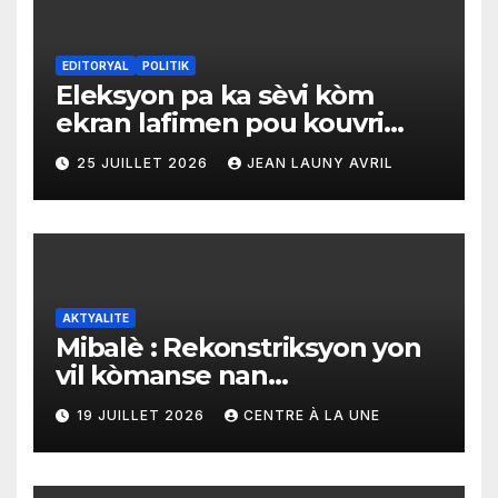
EDITORYAL
POLITIK
Eleksyon pa ka sèvi kòm
ekran lafimen pou kouvri
echèk tranzisyon an
25 JUILLET 2026
JEAN LAUNY AVRIL
AKTYALITE
Mibalè : Rekonstriksyon yon
vil kòmanse nan
rekonstriksyon lespri moun
19 JUILLET 2026
CENTRE À LA UNE
yo