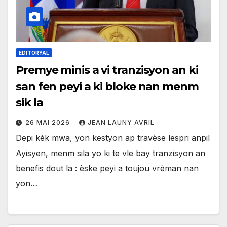
EDITORYAL
Premye minis a vi tranzisyon an ki
san fen peyi a ki bloke nan menm
sik la
26 MAI 2026
JEAN LAUNY AVRIL
Depi kèk mwa, yon kestyon ap travèse lespri anpil
Ayisyen, menm sila yo ki te vle bay tranzisyon an
benefis dout la : èske peyi a toujou vrèman nan
yon…