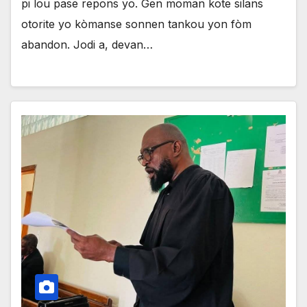
pi lou pase repons yo. Gen moman kote silans
otorite yo kòmanse sonnen tankou yon fòm
abandon. Jodi a, devan…