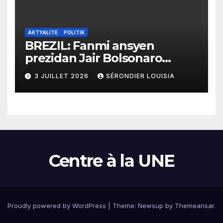
AKTYALITE
POLITIK
BREZIL: Fanmi ansyen
prezidan Jair Bolsonaro
mande gouvènman
3 JUILLET 2026
SÉRONDIER LOUISIA
ameriken an ogmante taks
sou tout pwodui Brezil ap
vann Etazini jiska fen ane
2026 la
Centre à la UNE
Proudly powered by WordPress
|
Theme:
Newsup
by
Themeansar
.