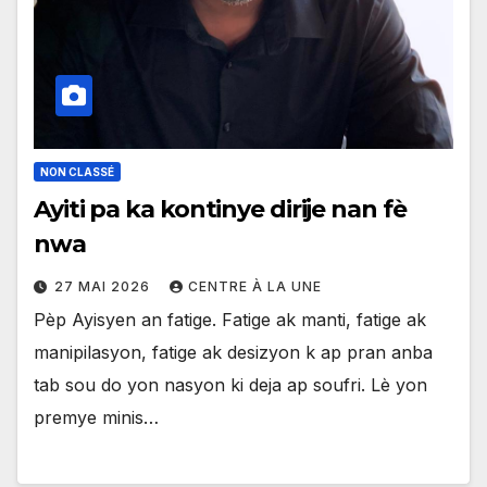
NON CLASSÉ
Ayiti pa ka kontinye dirije nan fè
nwa
27 MAI 2026
CENTRE À LA UNE
Pèp Ayisyen an fatige. Fatige ak manti, fatige ak
manipilasyon, fatige ak desizyon k ap pran anba
tab sou do yon nasyon ki deja ap soufri. Lè yon
premye minis…