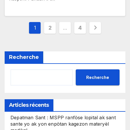
Pagination
1
2
…
4
des
publications
Recherche
Recherche
Articles récents
Depatman Sant : MSPP ranfòse lopital ak sant
sante yo ak yon enpòtan kagezon materyèl