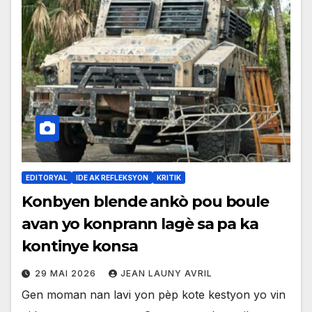
EDITORYAL
IDE AK REFLEKSYON
KRITIK
Konbyen blende ankò pou boule
avan yo konprann lagè sa pa ka
kontinye konsa
29 MAI 2026
JEAN LAUNY AVRIL
Gen moman nan lavi yon pèp kote kestyon yo vin