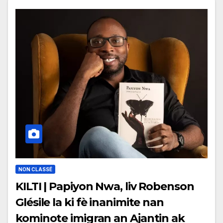
NON CLASSÉ
KILTI | Papiyon Nwa, liv Robenson
Glésile la ki fè inanimite nan
kominote imigran an Ajantin ak