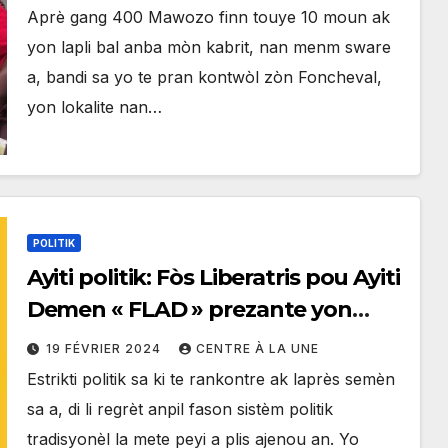
Aprè gang 400 Mawozo finn touye 10 moun ak
yon lapli bal anba mòn kabrit, nan menm sware
a, bandi sa yo te pran kontwòl zòn Foncheval,
yon lokalite nan…
POLITIK
Ayiti politik: Fòs Liberatris pou Ayiti
Demen « FLAD » prezante yon
pwopozisyon sòti de kriz an 7
19 FÉVRIER 2024
CENTRE À LA UNE
pwen
Estrikti politik sa ki te rankontre ak laprès semèn
sa a, di li regrèt anpil fason sistèm politik
tradisyonèl la mete peyi a plis ajenou an. Yo