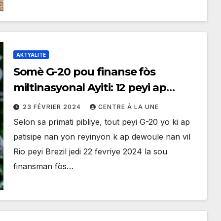
AKTYALITE
Somè G-20 pou finanse fòs
miltinasyonal Ayiti: 12 peyi ap
kontribye nan otè 120 milyon dola
23 FÉVRIER 2024
CENTRE À LA UNE
Selon sa primati pibliye, tout peyi G-20 yo ki ap
patisipe nan yon reyinyon k ap dewoule nan vil
Rio peyi Brezil jedi 22 fevriye 2024 la sou
finansman fòs…