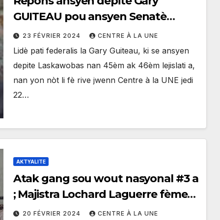
Repons ansyen depite Gary
GUITEAU pou ansyen Senatè
Edmonde Supplice Bauzile.
23 FÉVRIER 2024
CENTRE À LA UNE
Lidè pati federalis la Gary Guiteau, ki se ansyen
depite Laskawobas nan 45èm ak 46èm lejislati a,
nan yon nòt li fè rive jwenn Centre à la UNE jedi
22…
AKTYALITE
Atak gang sou wout nasyonal #3 a
; Majistra Lochard Laguerre fèmen
vil Mibalè
20 FÉVRIER 2024
CENTRE À LA UNE