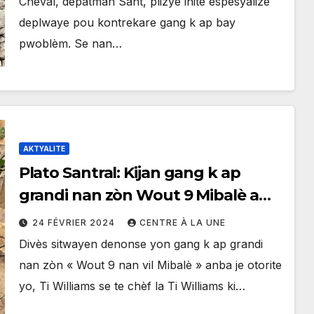
Cheval, depatman Sant, plizyè inite espesyalize
deplwaye pou kontrekare gang k ap bay
pwoblèm. Se nan…
AKTYALITE
Plato Santral: Kijan gang k ap
grandi nan zòn Wout 9 Mibalè a
reprezante yon menas pou tout
24 FÉVRIER 2024
CENTRE À LA UNE
Depatman Sant lan
Divès sitwayen denonse yon gang k ap grandi
nan zòn « Wout 9 nan vil Mibalè » anba je otorite
yo, Ti Williams se te chèf la Ti Williams ki…