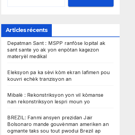
Articles récents
Depatman Sant : MSPP ranfòse lopital ak
sant sante yo ak yon enpòtan kagezon
materyèl medikal
Eleksyon pa ka sèvi kòm ekran lafimen pou
kouvri echèk tranzisyon an
Mibalè : Rekonstriksyon yon vil kòmanse
nan rekonstriksyon lespri moun yo
BREZIL: Fanmi ansyen prezidan Jair
Bolsonaro mande gouvènman ameriken an
ogmante taks sou tout pwodui Brezil ap