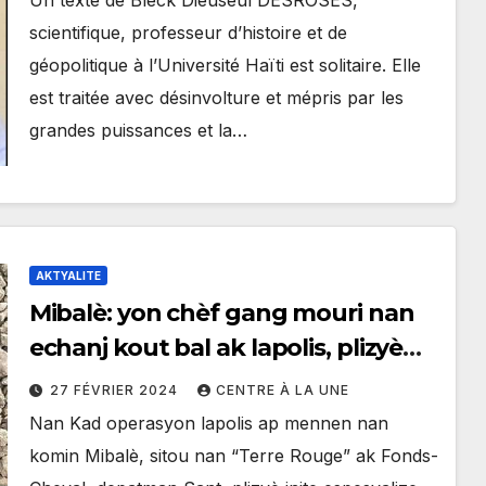
Un texte de Bleck Dieuseul DESROSES,
scientifique, professeur d’histoire et de
géopolitique à l’Université Haïti est solitaire. Elle
est traitée avec désinvolture et mépris par les
grandes puissances et la…
AKTYALITE
Mibalè: yon chèf gang mouri nan
echanj kout bal ak lapolis, plizyè
sòlda mouri 2 fanm arete
27 FÉVRIER 2024
CENTRE À LA UNE
Nan Kad operasyon lapolis ap mennen nan
komin Mibalè, sitou nan “Terre Rouge” ak Fonds-