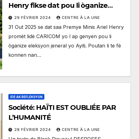
Henry fikse dat pou li òganize
eleksyon jeneral Ayiti
29 FÉVRIER 2024
CENTRE À LA UNE
31 Out 2025 se dat saa Premye Minis Ariel Henry
promèt lidè CARICOM yo l ap genyen pou li
òganize eleksyon jeneral yo Ayiti. Poutan li te fè
konnen nan…
IDE AK REFLEKSYON
Société: HAÏTI EST OUBLIÉE PAR
L’HUMANITÉ
28 FÉVRIER 2024
CENTRE À LA UNE