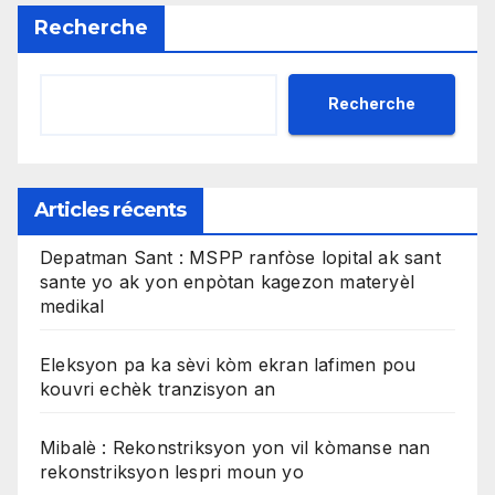
Recherche
Recherche
Articles récents
Depatman Sant : MSPP ranfòse lopital ak sant
sante yo ak yon enpòtan kagezon materyèl
medikal
Eleksyon pa ka sèvi kòm ekran lafimen pou
kouvri echèk tranzisyon an
Mibalè : Rekonstriksyon yon vil kòmanse nan
rekonstriksyon lespri moun yo