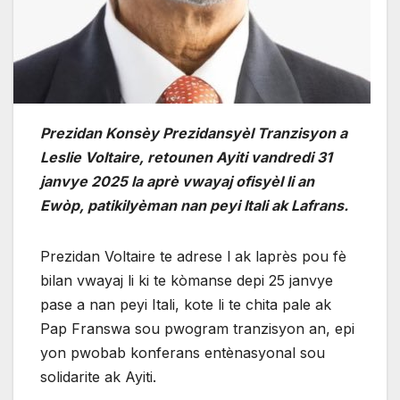
Prezidan Konsèy Prezidansyèl Tranzisyon a
Leslie Voltaire, retounen Ayiti vandredi 31
janvye 2025 la aprè vwayaj ofisyèl li an
Ewòp, patikilyèman nan peyi Itali ak Lafrans.
Prezidan Voltaire te adrese l ak laprès pou fè
bilan vwayaj li ki te kòmanse depi 25 janvye
pase a nan peyi Itali, kote li te chita pale ak
Pap Franswa sou pwogram tranzisyon an, epi
yon pwobab konferans entènasyonal sou
solidarite ak Ayiti.