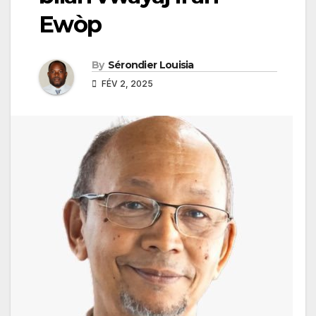
Ewòp
By
Sérondier Louisia
FÉV 2, 2025