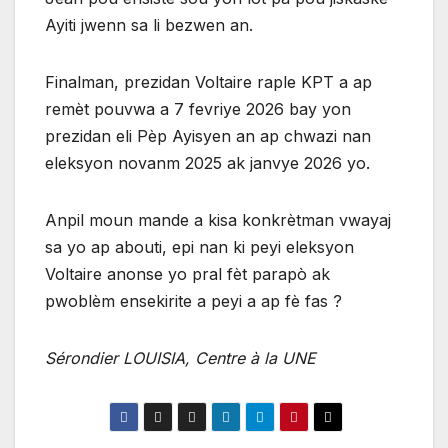
Ayiti jwenn sa li bezwen an.
Finalman, prezidan Voltaire raple KPT a ap
remèt pouvwa a 7 fevriye 2026 bay yon
prezidan eli Pèp Ayisyen an ap chwazi nan
eleksyon novanm 2025 ak janvye 2026 yo.
Anpil moun mande a kisa konkrètman vwayaj
sa yo ap abouti, epi nan ki peyi eleksyon
Voltaire anonse yo pral fèt parapò ak
pwoblèm ensekirite a peyi a ap fè fas ?
Sérondier LOUISIA, Centre à la UNE