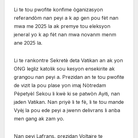
Li te tou pwofite konfime òganizasyon
referandòm nan peyi a k ap gen pou fèt nan
mwa me 2025 la ak premye tou eleksyon
jeneral yo k ap fèt nan mwa novanm menm
ane 2025 la.
Li te rankontre Sekretè deta Vatikan an ak yon
ONG legliz katolik sou kesyon ensekirite ak
grangou nan peyi a. Prezidan an te tou pwofite
de vizit la pou plase yon imaj Nòtredam
Pèpetyèl Sekou li kwè ki se patwòn Ayiti, nan
jaden Vatikan. Nan priyè li te fè, li te tou mande
Vyèj la pou ede peyi a jwenn delivrans li anba
men gang ak zam yo.
Nan peyi Lafrans, prezidan Voltaire te