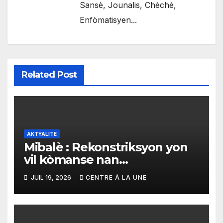
Sansè, Jounalis, Chèchè,
Enfòmatisyen...
Related Post
AKTYALITE
Mibalè : Rekonstriksyon yon
vil kòmanse nan
rekonstriksyon lespri moun
JUIL 19, 2026
CENTRE À LA UNE
yo