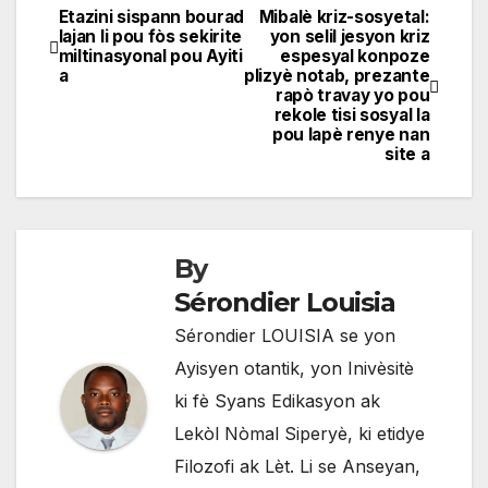
Etazini sispann bourad
Mibalè kriz-sosyetal:
Navigation
lajan li pou fòs sekirite
yon selil jesyon kriz
miltinasyonal pou Ayiti
espesyal konpoze
de
a
plizyè notab, prezante
rapò travay yo pou
l'article
rekole tisi sosyal la
pou lapè renye nan
site a
By
Sérondier Louisia
Sérondier LOUISIA se yon
Ayisyen otantik, yon Inivèsitè
ki fè Syans Edikasyon ak
Lekòl Nòmal Siperyè, ki etidye
Filozofi ak Lèt. Li se Anseyan,