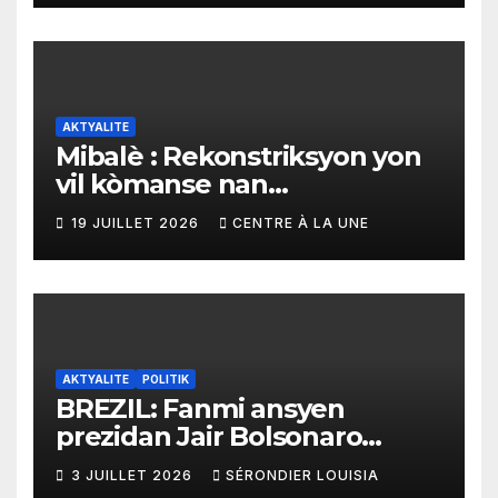
AKTYALITE
Mibalè : Rekonstriksyon yon
vil kòmanse nan
rekonstriksyon lespri moun
19 JUILLET 2026
CENTRE À LA UNE
yo
AKTYALITE
POLITIK
BREZIL: Fanmi ansyen
prezidan Jair Bolsonaro
mande gouvènman
3 JUILLET 2026
SÉRONDIER LOUISIA
ameriken an ogmante taks