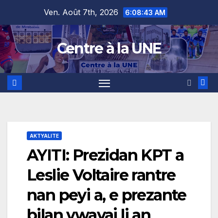
Skip
content
Ven. Août 7th, 2026
6:08:44 AM
to
content
Centre à la UNE
AKTYALITE
AYITI: Prezidan KPT a
Leslie Voltaire rantre
nan peyi a, e prezante
bilan vwayaj li an