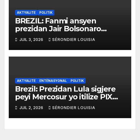
AKTYALITE
POLITIK
BREZIL: Fanmi ansyen
prezidan Jair Bolsonaro
mande gouvènman ameriken
JUIL 3, 2026
SÉRONDIER LOUISIA
an ogmante taks sou tout
pwodui Brezil ap vann Etazini
jiska fen ane 2026 la
AKTYALITE
ENTÈNASYONAL
POLITIK
Brezil: Prezidan Lula sigjere
peyi Mercosur yo itilize PIX
kòm yon sistèm ekonomik
JUIL 2, 2026
SÉRONDIER LOUISIA
efikas pou fè tranzaksyon
gratis