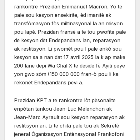
rankontre Prezidan Emmanuel Macron. Yo te
pale sou kesyon ensekirite, èd imanitè ak
transfòmasyon fòs miltinasyonal la an misyon
pou lapè. Prezidan fransè a te tou pwofite pale
de kesyon dèt Endepandans lan, reparasyon
ak restitisyon. Li pwomèt pou l pale ankò sou
kesyon sa a nan dat 17 avril 2025 la k ap make
200 lane depi Wa Chal X te deside fè Ayiti peye
yon gwo sòm (150 000 000 fran-ò pou li ka
rekonèt Endepandans peyi a.
Prezidan KPT a te rankontre lòt pèsonalite
enpòtan tankou Jean-Luc Mélenchon ak
Jean-Marc Ayrault sou kesyon reparasyon ak
restitisyon an. Li te chita pale tou ak Sekretè
jeneral Òganizasyon Entènasyonal Frankofoni