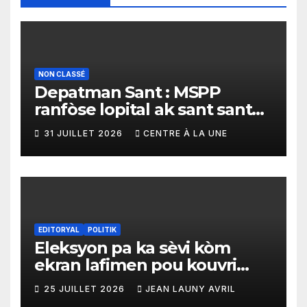
NON CLASSÉ
Depatman Sant : MSPP
ranfòse lopital ak sant sante
yo ak yon enpòtan kagezon
31 JUILLET 2026
CENTRE À LA UNE
materyèl medikal
EDITORYAL
POLITIK
Eleksyon pa ka sèvi kòm
ekran lafimen pou kouvri
echèk tranzisyon an
25 JUILLET 2026
JEAN LAUNY AVRIL