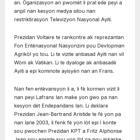
an. Òganizasyon an pwomèt li pral ede peyi a
anpil nan kesyon medya sitou nan
restriktirasyon Televizyon Nasyonal Ayiti.
Prezidan Voltaire te rankontre ak reprezantan
Fon Entènasyonal Nasyonzini pou Devlopman
Agrikòl yo tou. Li te vizite anbasad Ayiti nan vil
Wòm ak Vatikan. Li te dyaloge ak anbasadè
Ayiti a epi kominote ayisyèn nan an Frans.
Nan fen entèvansyon li a, li fè konnen vizit li
nan peyi Lafrans lan make yon gwo pa nan
kesyon dèt Endepandans lan. Li deklare
Prezidan Jean-Bertrand Aristide te fè yon pa
nan lane 2003, li fenk fè yon lòt epi l konte
sou pwochen Prezidan KPT a Fritz Alphonse
Jean pou ensiste sou yon lòt pa pou jiskaske