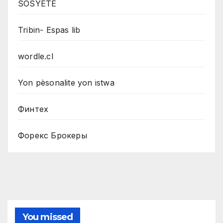
SOSYETE
Tribin- Espas lib
wordle.cl
Yon pèsonalite yon istwa
Финтех
Форекс Брокеры
You missed