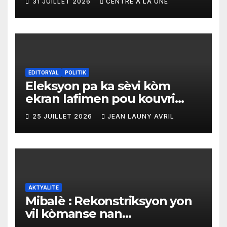
31 JUILLET 2026
CENTRE À LA UNE
materyèl medikal
EDITORYAL
POLITIK
Eleksyon pa ka sèvi kòm
ekran lafimen pou kouvri
echèk tranzisyon an
25 JUILLET 2026
JEAN LAUNY AVRIL
AKTYALITE
Mibalè : Rekonstriksyon yon
vil kòmanse nan
rekonstriksyon lespri moun