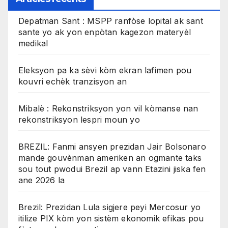
Depatman Sant : MSPP ranfòse lopital ak sant
sante yo ak yon enpòtan kagezon materyèl
medikal
Eleksyon pa ka sèvi kòm ekran lafimen pou
kouvri echèk tranzisyon an
Mibalè : Rekonstriksyon yon vil kòmanse nan
rekonstriksyon lespri moun yo
BREZIL: Fanmi ansyen prezidan Jair Bolsonaro
mande gouvènman ameriken an ogmante taks
sou tout pwodui Brezil ap vann Etazini jiska fen
ane 2026 la
Brezil: Prezidan Lula sigjere peyi Mercosur yo
itilize PIX kòm yon sistèm ekonomik efikas pou