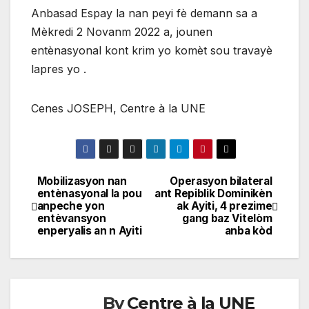
Anbasad Espay la nan peyi fè demann sa a
Mèkredi 2 Novanm 2022 a, jounen
entènasyonal kont krim yo komèt sou travayè
lapres yo .
Cenes JOSEPH, Centre à la UNE
Mobilizasyon nan
Operasyon bilateral
Navigation
entènasyonal la pou
ant Repiblik Dominikèn
anpeche yon
ak Ayiti, 4 prezime
de
entèvansyon
gang baz Vitelòm
enperyalis an n Ayiti
anba kòd
l'article
By
Centre à la UNE