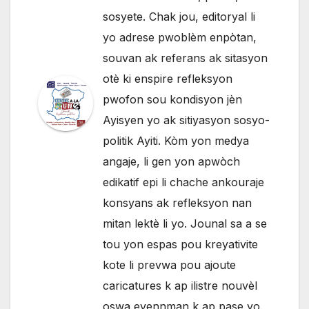
sosyete. Chak jou, editoryal li
yo adrese pwoblèm enpòtan,
souvan ak referans ak sitasyon
otè ki enspire refleksyon
pwofon sou kondisyon jèn
Ayisyen yo ak sitiyasyon sosyo-
politik Ayiti. Kòm yon medya
angaje, li gen yon apwòch
edikatif epi li chache ankouraje
konsyans ak refleksyon nan
mitan lektè li yo. Jounal sa a se
tou yon espas pou kreyativite
kote li prevwa pou ajoute
caricatures k ap ilistre nouvèl
oswa evennman k ap pase yo.