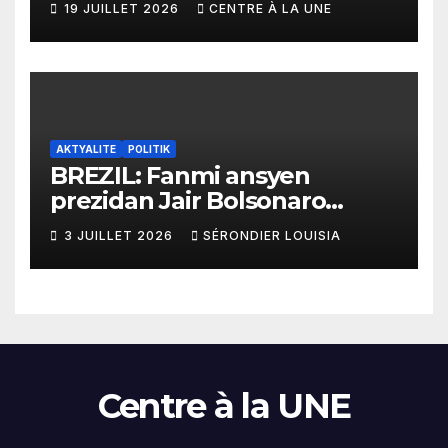
19 JUILLET 2026
CENTRE À LA UNE
yo
AKTYALITE
POLITIK
BREZIL: Fanmi ansyen
prezidan Jair Bolsonaro
mande gouvènman
3 JUILLET 2026
SÉRONDIER LOUISIA
ameriken an ogmante taks
sou tout pwodui Brezil ap
vann Etazini jiska fen ane
2026 la
Centre à la UNE