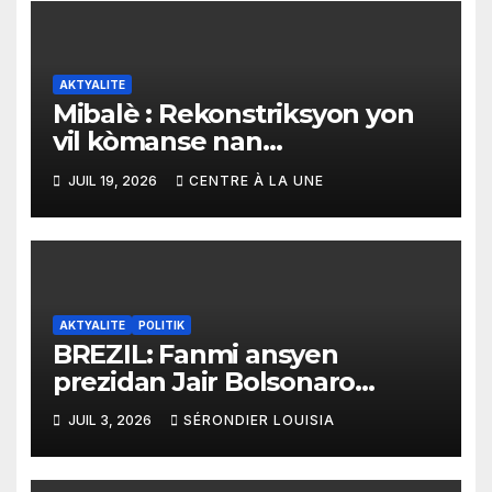
AKTYALITE
Mibalè : Rekonstriksyon yon
vil kòmanse nan
rekonstriksyon lespri moun
JUIL 19, 2026
CENTRE À LA UNE
yo
AKTYALITE
POLITIK
BREZIL: Fanmi ansyen
prezidan Jair Bolsonaro
mande gouvènman ameriken
JUIL 3, 2026
SÉRONDIER LOUISIA
an ogmante taks sou tout
pwodui Brezil ap vann Etazini
jiska fen ane 2026 la