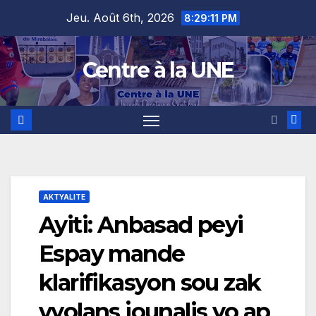
Skip
content
Jeu. Août 6th, 2026
8:29:12 PM
to
content
Centre à la UNE
AKTYALITE
Ayiti: Anbasad peyi
Espay mande
klarifikasyon sou zak
vyolans jounalis yo ap