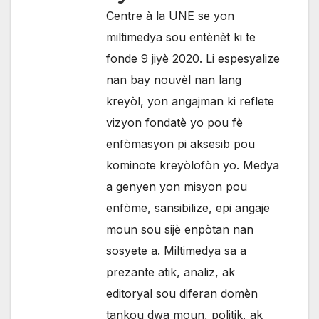
Centre à la UNE se yon
miltimedya sou entènèt ki te
fonde 9 jiyè 2020. Li espesyalize
nan bay nouvèl nan lang
kreyòl, yon angajman ki reflete
vizyon fondatè yo pou fè
enfòmasyon pi aksesib pou
kominote kreyòlofòn yo. Medya
a genyen yon misyon pou
enfòme, sansibilize, epi angaje
moun sou sijè enpòtan nan
sosyete a. Miltimedya sa a
prezante atik, analiz, ak
editoryal sou diferan domèn
tankou dwa moun, politik, ak