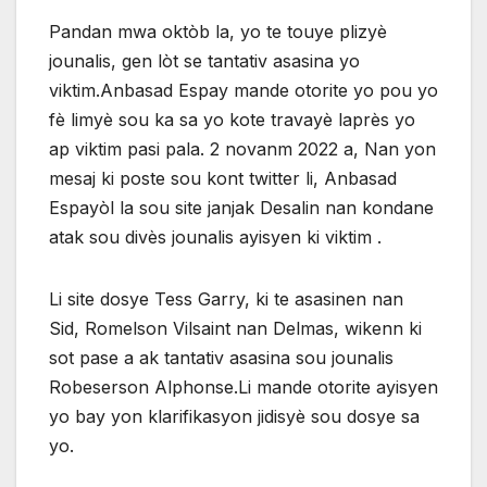
Pandan mwa oktòb la, yo te touye plizyè
jounalis, gen lòt se tantativ asasina yo
viktim.Anbasad Espay mande otorite yo pou yo
fè limyè sou ka sa yo kote travayè laprès yo
ap viktim pasi pala. 2 novanm 2022 a, Nan yon
mesaj ki poste sou kont twitter li, Anbasad
Espayòl la sou site janjak Desalin nan kondane
atak sou divès jounalis ayisyen ki viktim .
Li site dosye Tess Garry, ki te asasinen nan
Sid, Romelson Vilsaint nan Delmas, wikenn ki
sot pase a ak tantativ asasina sou jounalis
Robeserson Alphonse.Li mande otorite ayisyen
yo bay yon klarifikasyon jidisyè sou dosye sa
yo.