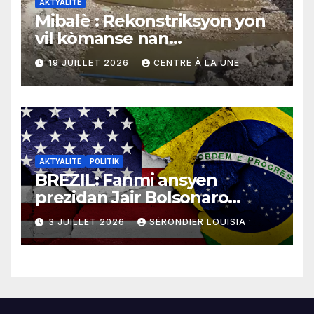
AKTYALITE
Mibalè : Rekonstriksyon yon
vil kòmanse nan
rekonstriksyon lespri moun
19 JUILLET 2026
CENTRE À LA UNE
yo
AKTYALITE
POLITIK
BREZIL: Fanmi ansyen
prezidan Jair Bolsonaro
mande gouvènman
3 JUILLET 2026
SÉRONDIER LOUISIA
ameriken an ogmante taks
sou tout pwodui Brezil ap
vann Etazini jiska fen ane
2026 la