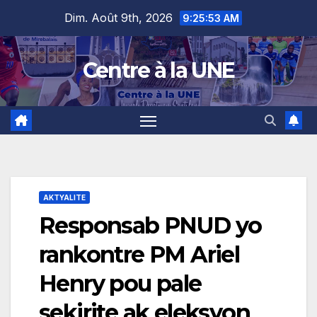
Skip
content
Dim. Août 9th, 2026
9:25:54 AM
to
content
Centre à la UNE
AKTYALITE
Responsab PNUD yo
rankontre PM Ariel
Henry pou pale
sekirite ak eleksyon