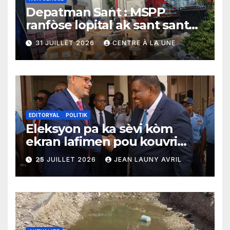
Depatman Sant : MSPP
ranfòse lopital ak sant sante
yo ak yon enpòtan kagezon
31 JUILLET 2026
CENTRE À LA UNE
materyèl medikal
EDITORYAL
POLITIK
Eleksyon pa ka sèvi kòm
ekran lafimen pou kouvri
echèk tranzisyon an
25 JUILLET 2026
JEAN LAUNY AVRIL