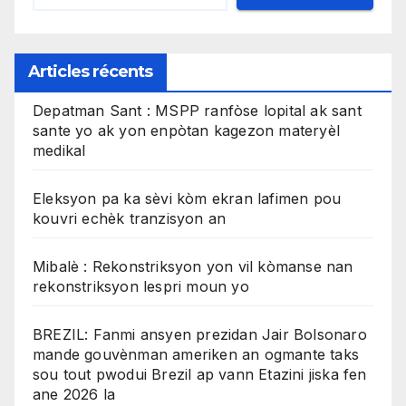
Articles récents
Depatman Sant : MSPP ranfòse lopital ak sant
sante yo ak yon enpòtan kagezon materyèl
medikal
Eleksyon pa ka sèvi kòm ekran lafimen pou
kouvri echèk tranzisyon an
Mibalè : Rekonstriksyon yon vil kòmanse nan
rekonstriksyon lespri moun yo
BREZIL: Fanmi ansyen prezidan Jair Bolsonaro
mande gouvènman ameriken an ogmante taks
sou tout pwodui Brezil ap vann Etazini jiska fen
ane 2026 la