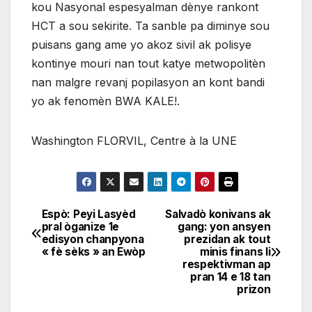
kou Nasyonal espesyalman dènye rankont
HCT a sou sekirite. Ta sanble pa diminye sou
puisans gang ame yo akoz sivil ak polisye
kontinye mouri nan tout katye metwopolitèn
nan malgre revanj popilasyon an kont bandi
yo ak fenomèn BWA KALE!.
Washington FLORVIL, Centre à la UNE
Espò: Peyi Lasyèd
Salvadò konivans ak
Navigation
pral òganize 1e
gang: yon ansyen
edisyon chanpyona
prezidan ak tout
de
« fè sèks » an Ewòp
minis finans li
respektivman ap
l'article
pran 14 e 18 tan
prizon