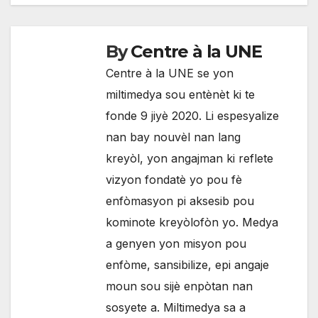
By
Centre à la UNE
Centre à la UNE se yon
miltimedya sou entènèt ki te
fonde 9 jiyè 2020. Li espesyalize
nan bay nouvèl nan lang
kreyòl, yon angajman ki reflete
vizyon fondatè yo pou fè
enfòmasyon pi aksesib pou
kominote kreyòlofòn yo. Medya
a genyen yon misyon pou
enfòme, sansibilize, epi angaje
moun sou sijè enpòtan nan
sosyete a. Miltimedya sa a