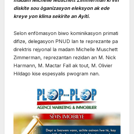
madam Michelle Muschett Zimmerman ki vin
diskite sou òganizasyon eleksyon ak ede
kreye yon klima sekirite an Ayiti.
Selon enfòmasyon biwo kominikasyon primati
difize, delegasyon PNUD lan te reprezante pa
direktris rejyonal la madam Michelle Muschett
Zimmerman, reprezantan rezidan an M. Nick
Harmann, M. Mactar Fall ak tout, M. Olivier
Hildago kise espesyalis pwogram nan.