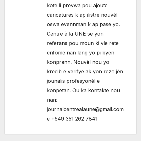
kote li prevwa pou ajoute
caricatures k ap ilistre nouvèl
oswa evennman k ap pase yo.
Centre à la UNE se yon
referans pou moun ki vle rete
enfòme nan lang yo pi byen
konprann. Nouvèl nou yo
kredib e verifye ak yon rezo jèn
jounalis profesyonèl e
konpetan. Ou ka kontakte nou
nan:
journalcentrealaune@gmail.com
e +549 351 262 7841