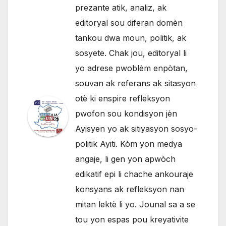
prezante atik, analiz, ak
editoryal sou diferan domèn
tankou dwa moun, politik, ak
sosyete. Chak jou, editoryal li
yo adrese pwoblèm enpòtan,
souvan ak referans ak sitasyon
otè ki enspire refleksyon
pwofon sou kondisyon jèn
Ayisyen yo ak sitiyasyon sosyo-
politik Ayiti. Kòm yon medya
angaje, li gen yon apwòch
edikatif epi li chache ankouraje
konsyans ak refleksyon nan
mitan lektè li yo. Jounal sa a se
tou yon espas pou kreyativite