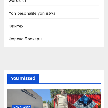
wordle.cl
Yon pèsonalite yon istwa
Финтех
Форекс Брокеры
You missed
NON CLASSÉ