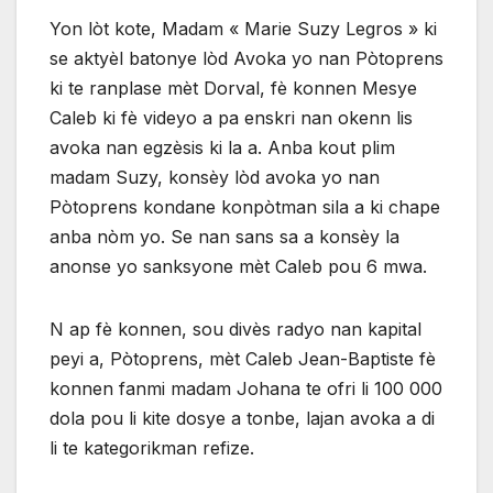
Yon lòt kote, Madam « Marie Suzy Legros » ki
se aktyèl batonye lòd Avoka yo nan Pòtoprens
ki te ranplase mèt Dorval, fè konnen Mesye
Caleb ki fè videyo a pa enskri nan okenn lis
avoka nan egzèsis ki la a. Anba kout plim
madam Suzy, konsèy lòd avoka yo nan
Pòtoprens kondane konpòtman sila a ki chape
anba nòm yo. Se nan sans sa a konsèy la
anonse yo sanksyone mèt Caleb pou 6 mwa.
N ap fè konnen, sou divès radyo nan kapital
peyi a, Pòtoprens, mèt Caleb Jean-Baptiste fè
konnen fanmi madam Johana te ofri li 100 000
dola pou li kite dosye a tonbe, lajan avoka a di
li te kategorikman refize.