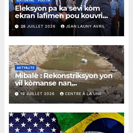
EDITORYAL
POLITIK
Eleksyon pa ka sèvi kòm
ekran lafimen pou kouvri
echèk tranzisyon an
25 JUILLET 2026
JEAN LAUNY AVRIL
AKTYALITE
Mibalè : Rekonstriksyon yon
vil kòmanse nan
rekonstriksyon lespri moun
19 JUILLET 2026
CENTRE À LA UNE
yo