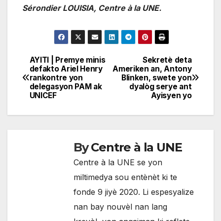
Sérondier LOUISIA, Centre à la UNE.
AYITI | Premye minis
Sekretè deta
Navigation
defakto Ariel Henry
Ameriken an, Antony
rankontre yon
Blinken, swete yon
de
delegasyon PAM ak
dyalòg serye ant
UNICEF
Ayisyen yo
l'article
By
Centre à la UNE
Centre à la UNE se yon
miltimedya sou entènèt ki te
fonde 9 jiyè 2020. Li espesyalize
nan bay nouvèl nan lang