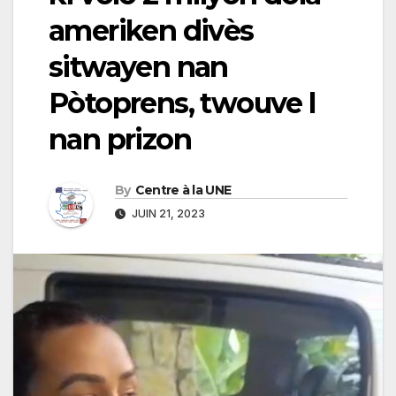
ameriken divès
sitwayen nan
Pòtoprens, twouve l
nan prizon
By
Centre à la UNE
JUIN 21, 2023