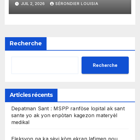
kòm yon sistèm ekonomik
JUIL 2, 2026
SÉRONDIER LOUISIA
efikas pou fè tranzaksyon
gratis
Recherche
Recherche
Articles récents
Depatman Sant : MSPP ranfòse lopital ak sant
sante yo ak yon enpòtan kagezon materyèl
medikal
Eleksyon pa ka sèvi kòm ekran lafimen pou