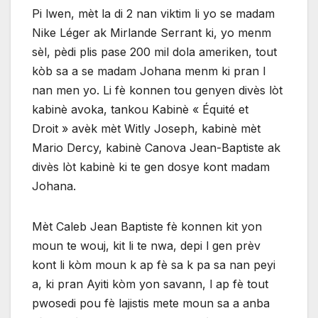
Pi lwen, mèt la di 2 nan viktim li yo se madam
Nike Léger ak Mirlande Serrant ki, yo menm
sèl, pèdi plis pase 200 mil dola ameriken, tout
kòb sa a se madam Johana menm ki pran l
nan men yo. Li fè konnen tou genyen divès lòt
kabinè avoka, tankou Kabinè « Équité et
Droit » avèk mèt Witly Joseph, kabinè mèt
Mario Dercy, kabinè Canova Jean-Baptiste ak
divès lòt kabinè ki te gen dosye kont madam
Johana.
Mèt Caleb Jean Baptiste fè konnen kit yon
moun te wouj, kit li te nwa, depi l gen prèv
kont li kòm moun k ap fè sa k pa sa nan peyi
a, ki pran Ayiti kòm yon savann, l ap fè tout
pwosedi pou fè lajistis mete moun sa a anba