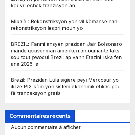
kouvri echèk tranzisyon an
Mibalè : Rekonstriksyon yon vil kòmanse nan
rekonstriksyon lespri moun yo
BREZIL: Fanmi ansyen prezidan Jair Bolsonaro
mande gouvènman ameriken an ogmante taks
sou tout pwodui Brezil ap vann Etazini jiska fen
ane 2026 la
Brezil: Prezidan Lula sigjere peyi Mercosur yo
itilize PIX kòm yon sistèm ekonomik efikas pou
fè tranzaksyon gratis
Commentaires récents
Aucun commentaire à afficher.