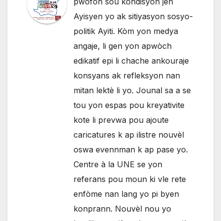
pwofon sou kondisyon jèn
Ayisyen yo ak sitiyasyon sosyo-
politik Ayiti. Kòm yon medya
angaje, li gen yon apwòch
edikatif epi li chache ankouraje
konsyans ak refleksyon nan
mitan lektè li yo. Jounal sa a se
tou yon espas pou kreyativite
kote li prevwa pou ajoute
caricatures k ap ilistre nouvèl
oswa evennman k ap pase yo.
Centre à la UNE se yon
referans pou moun ki vle rete
enfòme nan lang yo pi byen
konprann. Nouvèl nou yo