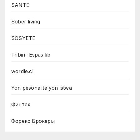
SANTE
Sober living
SOSYETE
Tribin- Espas lib
wordle.cl
Yon pèsonalite yon istwa
Финтех
Форекс Брокеры