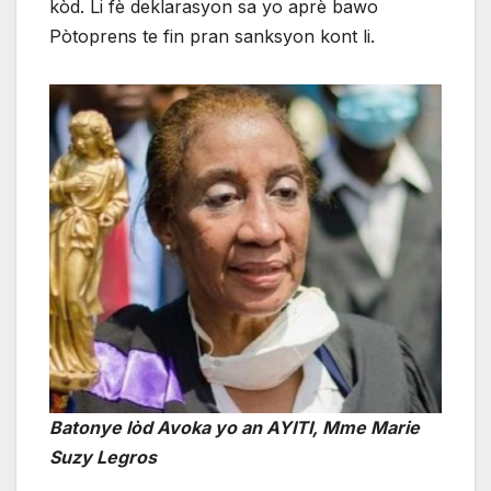
kòd. Li fè deklarasyon sa yo aprè bawo
Pòtoprens te fin pran sanksyon kont li.
Batonye lòd Avoka yo an AYITI, Mme Marie
Suzy Legros