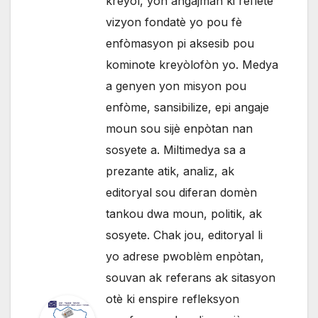
kreyòl, yon angajman ki reflete
vizyon fondatè yo pou fè
enfòmasyon pi aksesib pou
kominote kreyòlofòn yo. Medya
a genyen yon misyon pou
enfòme, sansibilize, epi angaje
moun sou sijè enpòtan nan
sosyete a. Miltimedya sa a
prezante atik, analiz, ak
editoryal sou diferan domèn
tankou dwa moun, politik, ak
sosyete. Chak jou, editoryal li
yo adrese pwoblèm enpòtan,
souvan ak referans ak sitasyon
otè ki enspire refleksyon