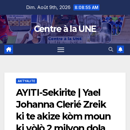
Skip
content
Dim. Août 9th, 2026
8:08:57 AM
to
content
Centre à la UNE
AKTYALITE
AYITI-Sekirite | Yael
Johanna Clerié Zreik
ki te akize kòm moun
ki vòlò 2 milyon dola