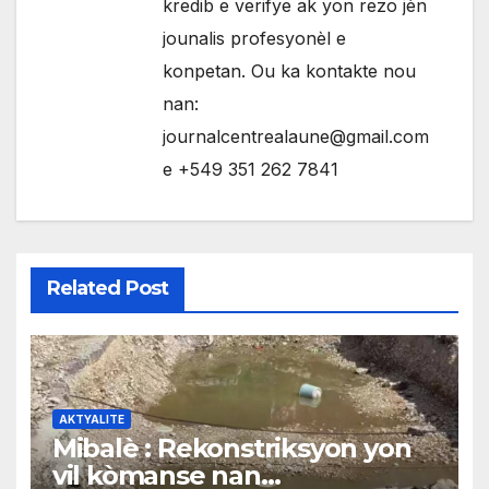
kredib e verifye ak yon rezo jèn
jounalis profesyonèl e
konpetan. Ou ka kontakte nou
nan:
journalcentrealaune@gmail.com
e +549 351 262 7841
Related Post
AKTYALITE
Mibalè : Rekonstriksyon yon
vil kòmanse nan