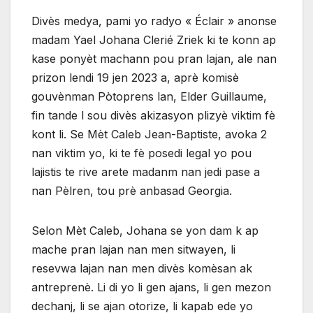
Divès medya, pami yo radyo « Éclair » anonse
madam Yael Johana Clerié Zriek ki te konn ap
kase ponyèt machann pou pran lajan, ale nan
prizon lendi 19 jen 2023 a, aprè komisè
gouvènman Pòtoprens lan, Elder Guillaume,
fin tande l sou divès akizasyon plizyè viktim fè
kont li. Se Mèt Caleb Jean-Baptiste, avoka 2
nan viktim yo, ki te fè posedi legal yo pou
lajistis te rive arete madanm nan jedi pase a
nan Pèlren, tou prè anbasad Georgia.
Selon Mèt Caleb, Johana se yon dam k ap
mache pran lajan nan men sitwayen, li
resevwa lajan nan men divès komèsan ak
antreprenè. Li di yo li gen ajans, li gen mezon
dechanj, li se ajan otorize, li kapab ede yo