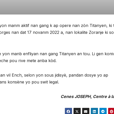
yon manm aktif nan gang k ap opere nan zòn Titanyen, ki 
rges nan dat 17 novanm 2022 a, nan lokalite Zoranje ki s
se yon manb enfliyan nan gang Titanyen an tou. Li gen koni
hèche pou rive mete anba kòd.
n vil Ench, selon yon sous jidisyè, pandan dosye yo ap
ns konsène yo pou swit legal.
Cenes JOSEPH, Centre à l