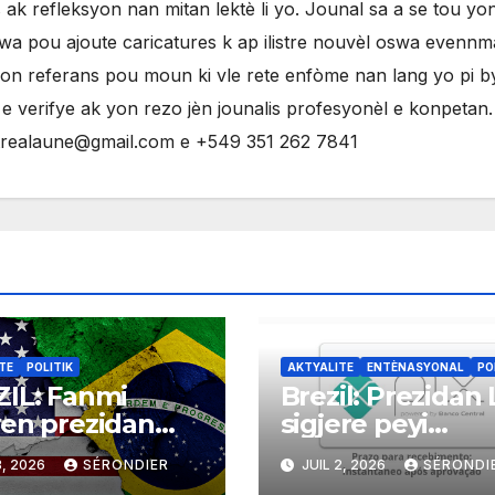
ak refleksyon nan mitan lektè li yo. Jounal sa a se tou yo
evwa pou ajoute caricatures k ap ilistre nouvèl oswa evenn
yon referans pou moun ki vle rete enfòme nan lang yo pi 
 verifye ak yon rezo jèn jounalis profesyonèl e konpetan
ntrealaune@gmail.com e +549 351 262 7841
TE
POLITIK
AKTYALITE
ENTÈNASYONAL
PO
IL: Fanmi
Brezil: Prezidan 
en prezidan
sigjere peyi
 Bolsonaro
Mercosur yo itili
3, 2026
SÉRONDIER
JUIL 2, 2026
SÉRONDI
de gouvènman
PIX kòm yon sis