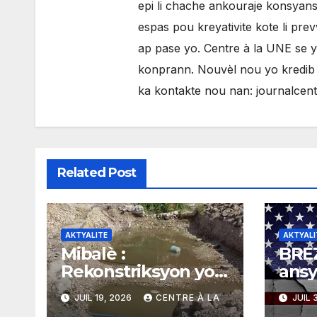
epi li chache ankouraje konsyans 
espas pou kreyativite kote li pr
ap pase yo. Centre à la UNE se 
konprann. Nouvèl nou yo kredib e
ka kontakte nou nan: journalce
Related Post
AKTYALITE
AKTYALI
Mibalè :
BREZ
Rekonstriksyon yon
ansy
vil kòmanse nan
Jair
JUIL 19, 2026
CENTRE À LA
JUIL 
rekonstriksyon
man