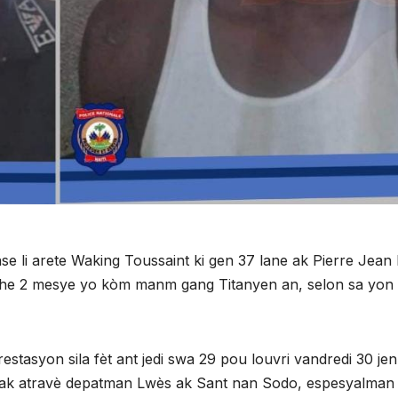
 li arete Waking Toussaint ki gen 37 lane ak Pierre Jean 
oche 2 mesye yo kòm manm gang Titanyen an, selon sa yon
stasyon sila fèt ant jedi swa 29 pou louvri vandredi 30 jen
 zak atravè depatman Lwès ak Sant nan Sodo, espesyalman