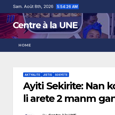
Skip
content
Sam. Août 8th, 2026
5:54:27 AM
to
content
Centre à la UNE
HOME
AKTYALITE
JISTIS
SOSYETE
Ayiti Sekirite: Nan
li arete 2 manm ga