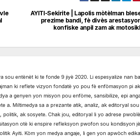
vle
AYITI-Sekirite | Lapolis mòtèlman bles
l
prezime bandi, fè divès arestasyo
konfiske anpil zam ak motosik
 sou entènèt ki te fonde 9 jiyè 2020. Li espesyalize nan b
jman ki reflete vizyon fondatè yo pou fè enfòmasyon pi ak
ya a genyen yon misyon pou enfòme, sansibilize, epi anga
 a. Miltimedya sa a prezante atik, analiz, ak editoryal sou
olitik, ak sosyete. Chak jou, editoryal li yo adrese pwobl
sitasyon otè ki enspire refleksyon pwofon sou kondisyon j
litik Ayiti. Kòm yon medya angaje, li gen yon apwòch edikat