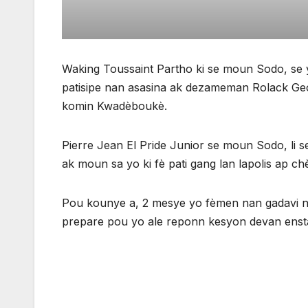
Waking Toussaint Partho ki se moun Sodo, se 
patisipe nan asasina ak dezameman Rolack Geo
komin Kwadèboukè.
Pierre Jean El Pride Junior se moun Sodo, li 
ak moun sa yo ki fè pati gang lan lapolis ap c
Pou kounye a, 2 mesye yo fèmen nan gadavi na
prepare pou yo ale reponn kesyon devan ensta