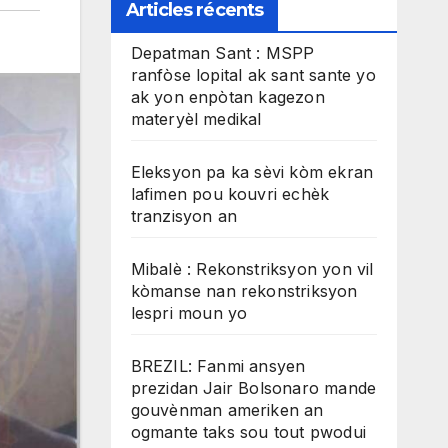
Articles récents
Depatman Sant : MSPP
ranfòse lopital ak sant sante yo
ak yon enpòtan kagezon
materyèl medikal
Eleksyon pa ka sèvi kòm ekran
lafimen pou kouvri echèk
tranzisyon an
Mibalè : Rekonstriksyon yon vil
kòmanse nan rekonstriksyon
lespri moun yo
BREZIL: Fanmi ansyen
prezidan Jair Bolsonaro mande
gouvènman ameriken an
ogmante taks sou tout pwodui