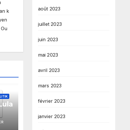
n
août 2023
man k
byen
juillet 2023
. Ou
juin 2023
mai 2023
avril 2023
mars 2023
LITIK
février 2023
Lula
janvier 2023
ze
ER
tèm