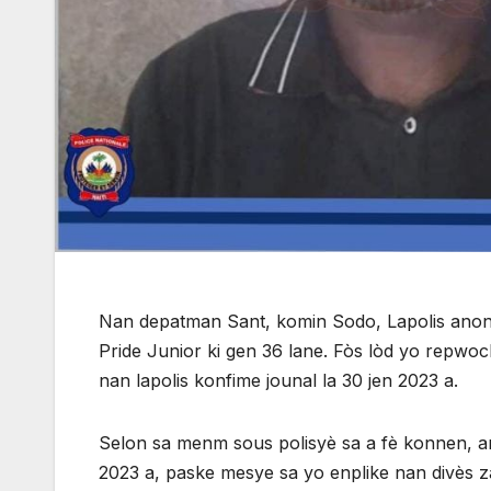
Nan depatman Sant, komin Sodo, Lapolis anonse
Pride Junior ki gen 36 lane. Fòs lòd yo repw
nan lapolis konfime jounal la 30 jen 2023 a.
Selon sa menm sous polisyè sa a fè konnen, are
2023 a, paske mesye sa yo enplike nan divès