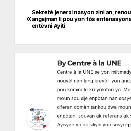
Sekretè jeneral nasyon zini an, renou
Navigation
angajman li pou yon fòs entènasyona
de
entèvni Ayiti
l'article
By
Centre à la UNE
Centre à la UNE se yon miltimedya
nouvèl nan lang kreyòl, yon anga
pou kominote kreyòlofòn yo. Med
moun sou sijè enpòtan nan sosyete
diferan domèn tankou dwa moun, p
enpòtan, souvan ak referans ak 
Ayisyen yo ak sitiyasyon sosyo-po