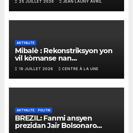
25 JUILLET 2026
JEAN LAUNY AVRIL
AKTYALITE
Mibalè : Rekonstriksyon yon
vil kòmanse nan
rekonstriksyon lespri moun
19 JUILLET 2026
CENTRE À LA UNE
yo
AKTYALITE
POLITIK
BREZIL: Fanmi ansyen
prezidan Jair Bolsonaro
mande gouvènman