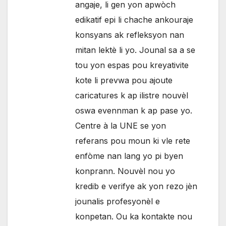
angaje, li gen yon apwòch
edikatif epi li chache ankouraje
konsyans ak refleksyon nan
mitan lektè li yo. Jounal sa a se
tou yon espas pou kreyativite
kote li prevwa pou ajoute
caricatures k ap ilistre nouvèl
oswa evennman k ap pase yo.
Centre à la UNE se yon
referans pou moun ki vle rete
enfòme nan lang yo pi byen
konprann. Nouvèl nou yo
kredib e verifye ak yon rezo jèn
jounalis profesyonèl e
konpetan. Ou ka kontakte nou