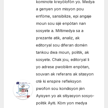
kominote kreyòlofòn yo. Medya
a genyen yon misyon pou
enfòme, sansibilize, epi angaje
moun sou sijè enpòtan nan
sosyete a. Miltimedya sa a
prezante atik, analiz, ak
editoryal sou diferan domèn
tankou dwa moun, politik, ak
sosyete. Chak jou, editoryal li
yo adrese pwoblèm enpòtan,
souvan ak referans ak sitasyon
otè ki enspire refleksyon
pwofon sou kondisyon jèn
Ayisyen yo ak sitiyasyon sosyo-
politik Ayiti. Kòm yon medya