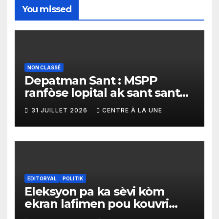
You missed
NON CLASSÉ
Depatman Sant : MSPP
ranfòse lopital ak sant sante
yo ak yon enpòtan kagezon
31 JUILLET 2026
CENTRE À LA UNE
materyèl medikal
EDITORYAL
POLITIK
Eleksyon pa ka sèvi kòm
ekran lafimen pou kouvri
echèk tranzisyon an