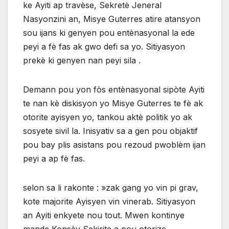
ke Ayiti ap travèse, Sekretè Jeneral
Nasyonzini an, Misye Guterres atire atansyon
sou ijans ki genyen pou entènasyonal la ede
peyi a fè fas ak gwo defi sa yo. Sitiyasyon
prekè ki genyen nan peyi sila .
Demann pou yon fòs entènasyonal sipòte Ayiti
te nan kè diskisyon yo Misye Guterres te fè ak
otorite ayisyen yo, tankou aktè politik yo ak
sosyete sivil la. Inisyativ sa a gen pou objaktif
pou bay plis asistans pou rezoud pwoblèm ijan
peyi a ap fè fas.
selon sa li rakonte : »zak gang yo vin pi grav,
kote majorite Ayisyen vin vinerab. Sitiyasyon
an Ayiti enkyete nou tout. Mwen kontinye
mande Konsèy Sekirite a pou otorize