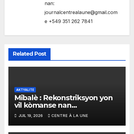
nan:
journalcentrealaune@gmail.com
e +549 351 262 7841
Related Post
AKTYALITE
Mibalè : Rekonstriksyon yon
vil kòmanse nan
rekonstriksyon lespri moun
JUIL 19, 2026
CENTRE À LA UNE
yo