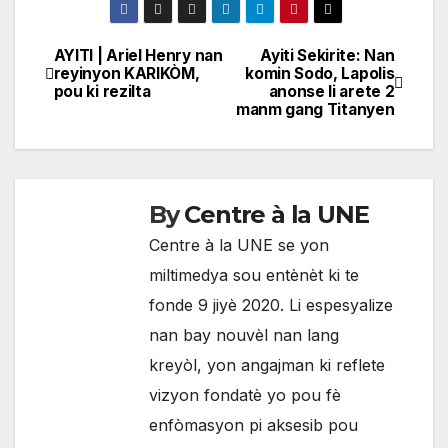
AYITI | Ariel Henry nan
Ayiti Sekirite: Nan
Navigation
reyinyon KARIKÒM,
komin Sodo, Lapolis
pou ki rezilta
anonse li arete 2
de
manm gang Titanyen
l'article
By
Centre à la UNE
Centre à la UNE se yon
miltimedya sou entènèt ki te
fonde 9 jiyè 2020. Li espesyalize
nan bay nouvèl nan lang
kreyòl, yon angajman ki reflete
vizyon fondatè yo pou fè
enfòmasyon pi aksesib pou