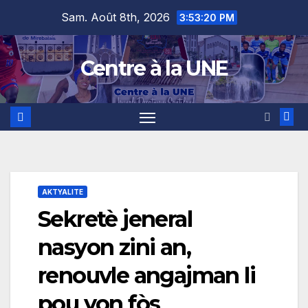
Skip
content
Sam. Août 8th, 2026
3:53:21 PM
to
content
Centre à la UNE
AKTYALITE
Sekretè jeneral
nasyon zini an,
renouvle angajman li
pou yon fòs