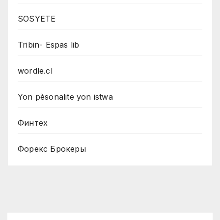
SOSYETE
Tribin- Espas lib
wordle.cl
Yon pèsonalite yon istwa
Финтех
Форекс Брокеры