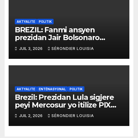
AKTYALITE
POLITIK
BREZIL: Fanmi ansyen
prezidan Jair Bolsonaro
mande gouvènman ameriken
JUIL 3, 2026
SÉRONDIER LOUISIA
an ogmante taks sou tout
pwodui Brezil ap vann Etazini
jiska fen ane 2026 la
AKTYALITE
ENTÈNASYONAL
POLITIK
Brezil: Prezidan Lula sigjere
peyi Mercosur yo itilize PIX
kòm yon sistèm ekonomik
JUIL 2, 2026
SÉRONDIER LOUISIA
efikas pou fè tranzaksyon
gratis