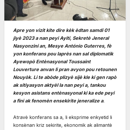
Apre yon vizit kite dire kèk èdtan samdi 01
jiyè 2023 a nan peyi Ayiti, Sekretè Jeneral
Nasyonzini an, Mesye António Guterres, fè
yon konferans pou laprès nan sal diplomatik
Ayewopò Entènasyonal Toussaint
Louverture anvan li pran avyon pou retounen
Nouyòk. Li te abòde plizyè sijè kle ki gen rapò
ak sitiyasyon aktyèl la nan peyi a, tankou
kesyon asistans entènasyonal ki ka ede peyi
a fini ak fenomèn ensekirite jeneralize a
.
Atravè konferans sa a, li eksprime enkyetid li
konsènan kriz sekirite, ekonomik ak alimantè