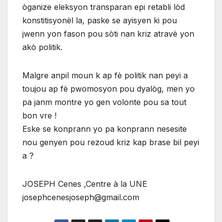
òganize eleksyon transparan epi retabli lòd
konstitisyonèl la, paske se ayisyen ki pou
jwenn yon fason pou sòti nan kriz atravè yon
akò politik.
Malgre anpil moun k ap fè politik nan peyi a
toujou ap fè pwomosyon pou dyalòg, men yo
pa janm montre yo gen volonte pou sa tout
bon vre !
Eske se konprann yo pa konprann nesesite
nou genyen pou rezoud kriz kap brase bil peyi
a ?
JOSEPH Cenes ,Centre à la UNE
josephcenesjoseph@gmail.com