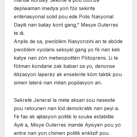
deplwaman imedya yon fòs sekirite
entènasyonal solid pou ede Polis Nasyonal
Dayiti nan batay kont gang,” Mesye Guterres
te di.
Anplis de sa, pwoblèm Nasyonzini an te abòde
pwoblèm vyolans seksyèl gang yo fè nan kèk
katye nan zòn metwopolitèn Pòtoprens. Li te
fòtman kondane zak babari sa yo, denonse
itilizasyon laperèz ak ensekirite kòm taktik pou
simen laterè nan mitan popilasyon an.
Sekretè Jeneral la mete aksan sou nesesite
pou retounen nan lòd demokratik nan peyi a.
Fè fas ak ajitasyon politik ki souke estabilite
Ayiti a, Misye Guterres mande Ayisyen pou yo
antre nan yon chimen politik enklizif pou