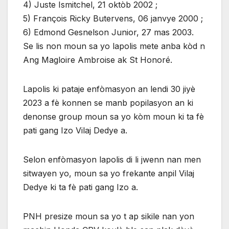
4) Juste Ismitchel, 21 oktòb 2002 ;
5) François Ricky Butervens, 06 janvye 2000 ;
6) Edmond Gesnelson Junior, 27 mas 2003.
Se lis non moun sa yo lapolis mete anba kòd n
Ang Magloire Ambroise ak St Honoré.
Lapolis ki pataje enfòmasyon an lendi 30 jiyè
2023 a fè konnen se manb popilasyon an ki
denonse group moun sa yo kòm moun ki ta fè
pati gang Izo Vilaj Dedye a.
Selon enfòmasyon lapolis di li jwenn nan men
sitwayen yo, moun sa yo frekante anpil Vilaj
Dedye ki ta fè pati gang Izo a.
PNH presize moun sa yo t ap sikile nan yon