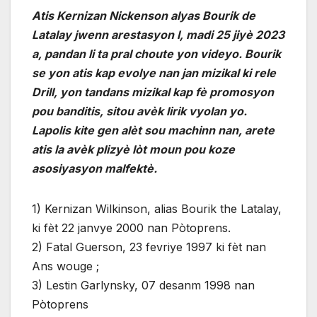
Atis Kernizan Nickenson alyas Bourik de
Latalay jwenn arestasyon l, madi 25 jiyè 2023
a, pandan li ta pral choute yon videyo. Bourik
se yon atis kap evolye nan jan mizikal ki rele
Drill, yon tandans mizikal kap fè promosyon
pou banditis, sitou avèk lirik vyolan yo.
Lapolis kite gen alèt sou machinn nan, arete
atis la avèk plizyè lòt moun pou koze
asosiyasyon malfektè.
1) Kernizan Wilkinson, alias Bourik the Latalay,
ki fèt 22 janvye 2000 nan Pòtoprens.
2) Fatal Guerson, 23 fevriye 1997 ki fèt nan
Ans wouge ;
3) Lestin Garlynsky, 07 desanm 1998 nan
Pòtoprens