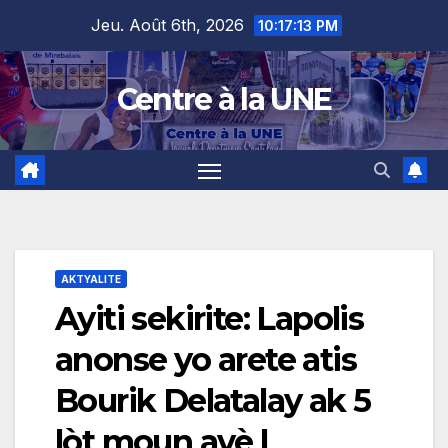
Skip
content
Jeu. Août 6th, 2026
10:17:15 PM
to
content
Centre à la UNE
AKTYALITE
Ayiti sekirite: Lapolis
anonse yo arete atis
Bourik Delatalay ak 5
lòt moun avè l