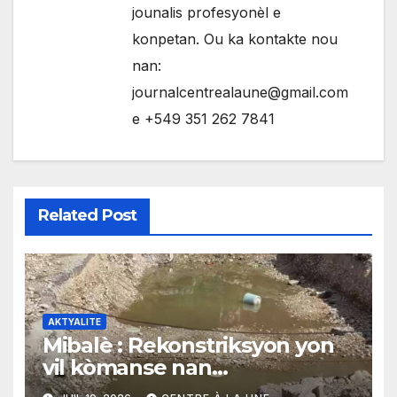
jounalis profesyonèl e
konpetan. Ou ka kontakte nou
nan:
journalcentrealaune@gmail.com
e +549 351 262 7841
Related Post
AKTYALITE
Mibalè : Rekonstriksyon yon
vil kòmanse nan
rekonstriksyon lespri moun