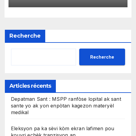
efikas pou fè tranzaksyon
gratis
Recherche
Recherche
Articles récents
Depatman Sant : MSPP ranfòse lopital ak sant
sante yo ak yon enpòtan kagezon materyèl
medikal
Eleksyon pa ka sèvi kòm ekran lafimen pou
kouvri echèk tranzisyon an