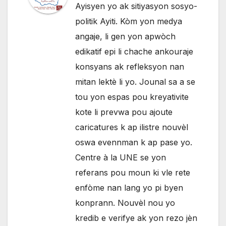
Ayisyen yo ak sitiyasyon sosyo-
politik Ayiti. Kòm yon medya
angaje, li gen yon apwòch
edikatif epi li chache ankouraje
konsyans ak refleksyon nan
mitan lektè li yo. Jounal sa a se
tou yon espas pou kreyativite
kote li prevwa pou ajoute
caricatures k ap ilistre nouvèl
oswa evennman k ap pase yo.
Centre à la UNE se yon
referans pou moun ki vle rete
enfòme nan lang yo pi byen
konprann. Nouvèl nou yo
kredib e verifye ak yon rezo jèn