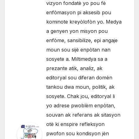
vizyon fondatè yo pou fè
enfòmasyon pi aksesib pou
kominote kreyòlofòn yo. Medya
a genyen yon misyon pou
enfòme, sansibilize, epi angaje
moun sou sijè enpòtan nan
sosyete a. Miltimedya sa a
prezante atik, analiz, ak
editoryal sou diferan domèn
tankou dwa moun, politik, ak
sosyete. Chak jou, editoryal li
yo adrese pwoblèm enpòtan,
souvan ak referans ak sitasyon
otè ki enspire refleksyon
pwofon sou kondisyon jèn