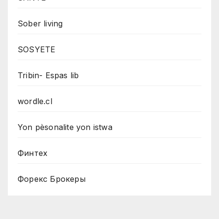
Sober living
SOSYETE
Tribin- Espas lib
wordle.cl
Yon pèsonalite yon istwa
Финтех
Форекс Брокеры