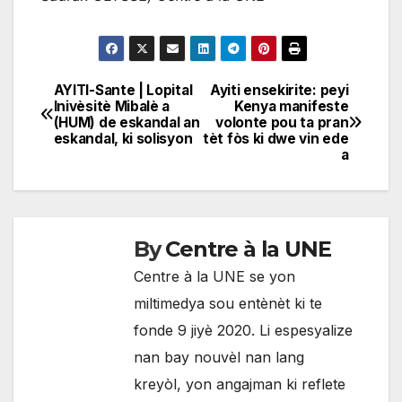
AYITI-Sante | Lopital
Ayiti ensekirite: peyi
Navigation
Inivèsitè Mibalè a
Kenya manifeste
(HUM) de eskandal an
volonte pou ta pran
de
eskandal, ki solisyon
tèt fòs ki dwe vin ede
a
l'article
By
Centre à la UNE
Centre à la UNE se yon
miltimedya sou entènèt ki te
fonde 9 jiyè 2020. Li espesyalize
nan bay nouvèl nan lang
kreyòl, yon angajman ki reflete