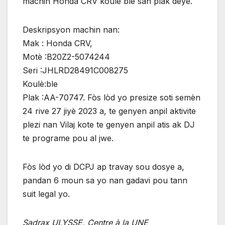
machin Honda CRV koulè ble san plak dèyè.
Deskripsyon machin nan:
Mak : Honda CRV,
Motè :B20Z2-5074244
Seri :JHLRD28491C008275
Koulè:ble
Plak :AA-70747. Fòs lòd yo presize soti semèn
24 rive 27 jiyè 2023 a, te genyen anpil aktivite
plezi nan Vilaj kote te genyen anpil atis ak DJ
te programe pou al jwe.
Fòs lòd yo di DCPJ ap travay sou dosye a,
pandan 6 moun sa yo nan gadavi pou tann
suit legal yo.
Sadrax ULYSSE, Centre à la UNE