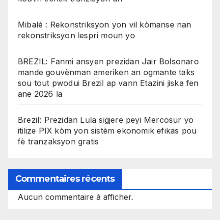
Mibalè : Rekonstriksyon yon vil kòmanse nan
rekonstriksyon lespri moun yo
BREZIL: Fanmi ansyen prezidan Jair Bolsonaro
mande gouvènman ameriken an ogmante taks
sou tout pwodui Brezil ap vann Etazini jiska fen
ane 2026 la
Brezil: Prezidan Lula sigjere peyi Mercosur yo
itilize PIX kòm yon sistèm ekonomik efikas pou
fè tranzaksyon gratis
Commentaires récents
Aucun commentaire à afficher.