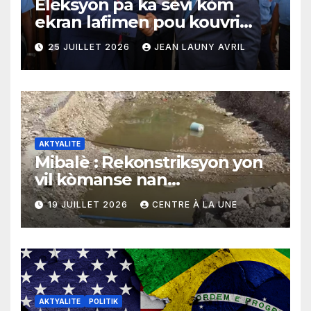
Eleksyon pa ka sèvi kòm
ekran lafimen pou kouvri
echèk tranzisyon an
25 JUILLET 2026
JEAN LAUNY AVRIL
AKTYALITE
Mibalè : Rekonstriksyon yon
vil kòmanse nan
rekonstriksyon lespri moun
19 JUILLET 2026
CENTRE À LA UNE
yo
AKTYALITE
POLITIK