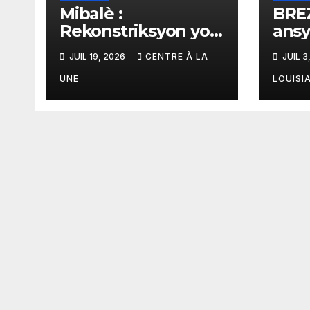
Mibalè :
BREZ
Rekonstriksyon yon
ansy
vil kòmanse nan
Jair
JUIL 19, 2026
CENTRE À LA
JUIL 3
rekonstriksyon
man
lespri moun yo
amer
UNE
LOUISI
ogma
tout
ap v
fen 