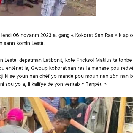
ati lendi 06 novanm 2023 a, gang « Kokorat San Ras » k ap 
n sann komin Lestè.
 Lestè, depatman Latibonit, kote Fricksol Matilus te tonb
 sou entènèt la, Gwoup kokorat san ras la menase pou redwi
ndji ki se youn nan chèf yo mande pou moun nan zòn nan 
i sou yo a, li kalifye de yon veritab « Tanpèt. »