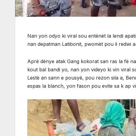
Nan yon odyo ki viral sou entènèt la lendi ap
nan depatman Latibonit, pwomèt pou li redwi a
Aprè dènye atak Gang kokorat san ras la fè nan
kout bal bandi yo, nan yon videyo ki vin viral
Lestè an sann e pousyè, pou rezon sila a, Be
espas la blanch, yon fason pou evite sa k ap vin