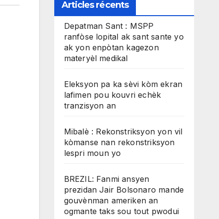
Articles récents
Depatman Sant : MSPP
ranfòse lopital ak sant sante yo
ak yon enpòtan kagezon
materyèl medikal
Eleksyon pa ka sèvi kòm ekran
lafimen pou kouvri echèk
tranzisyon an
Mibalè : Rekonstriksyon yon vil
kòmanse nan rekonstriksyon
lespri moun yo
BREZIL: Fanmi ansyen
prezidan Jair Bolsonaro mande
gouvènman ameriken an
ogmante taks sou tout pwodui