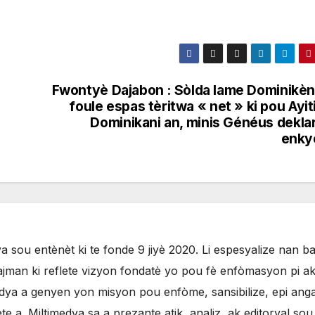
Fwontyè Dajabon : Sòlda lame Dominikèn
foule espas tèritwa « net » ki pou Ayit
Dominikani an, minis Généus deklar
enky
 sou entènèt ki te fonde 9 jiyè 2020. Li espesyalize nan b
jman ki reflete vizyon fondatè yo pou fè enfòmasyon pi ak
ya a genyen yon misyon pou enfòme, sansibilize, epi anga
 a. Miltimedya sa a prezante atik, analiz, ak editoryal sou