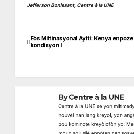
Jefferson Bonissant, Centre à la UNE
Fòs Miltinasyonal Ayiti: Kenya enpoze
Navigation
kondisyon l
de
l'article
By
Centre à la UNE
Centre à la UNE se yon miltimedya
nouvèl nan lang kreyòl, yon anga
pou kominote kreyòlofòn yo. Med
moun sou sijè enpòtan nan sosyete