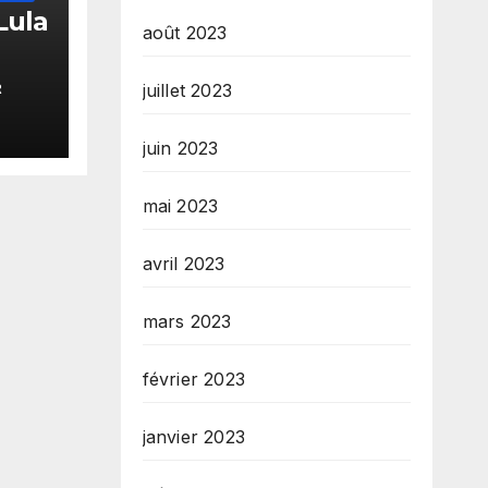
Lula
août 2023
ze
juillet 2023
R
tèm
s
juin 2023
yon
mai 2023
avril 2023
mars 2023
février 2023
janvier 2023