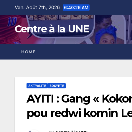
Skip
content
Ven. Août 7th, 2026
6:40:28 AM
to
content
Centre à la UNE
HOME
AKTYALITE
SOSYETE
AYITI : Gang « Koko
pou redwi komin Le