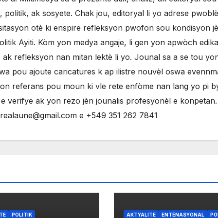
olitik, ak sosyete. Chak jou, editoryal li yo adrese pwobl
sitasyon otè ki enspire refleksyon pwofon sou kondisyon j
litik Ayiti. Kòm yon medya angaje, li gen yon apwòch edikat
ak refleksyon nan mitan lektè li yo. Jounal sa a se tou yo
evwa pou ajoute caricatures k ap ilistre nouvèl oswa evenn
yon referans pou moun ki vle rete enfòme nan lang yo pi 
 verifye ak yon rezo jèn jounalis profesyonèl e konpetan
ntrealaune@gmail.com e +549 351 262 7841
TE
POLITIK
AKTYALITE
ENTÈNASYONAL
PO