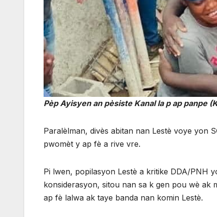
Pèp Ayisyen an pèsiste Kanal la p ap panpe (
Paralèlman, divès abitan nan Lestè voye yon 
pwomèt y ap fè a rive vre.
Pi lwen, popilasyon Lestè a kritike DDA/PNH yo 
konsiderasyon, sitou nan sa k gen pou wè ak 
ap fè lalwa ak taye banda nan komin Lestè.