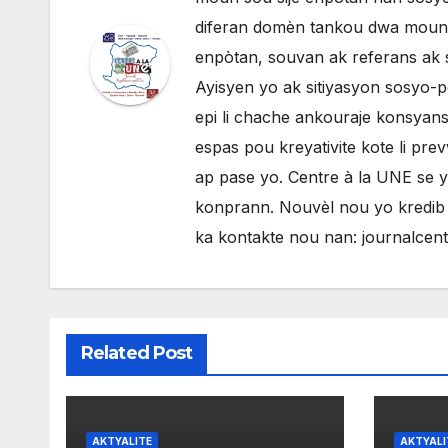
diferan domèn tankou dwa moun, p
enpòtan, souvan ak referans ak 
Ayisyen yo ak sitiyasyon sosyo-po
epi li chache ankouraje konsyans 
espas pou kreyativite kote li pr
ap pase yo. Centre à la UNE se 
konprann. Nouvèl nou yo kredib e
ka kontakte nou nan: journalce
Related Post
AKTYALITE
AKTYALI