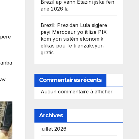
Brezil ap vann Etazini jiska fen
ane 2026 la
Brezil: Prezidan Lula sigjere
peyi Mercosur yo itilize PIX
opere
kòm yon sistèm ekonomik
efikas pou fè tranzaksyon
gratis
e anba
bay
Commentaires récents
Aucun commentaire à afficher.
Archives
juillet 2026