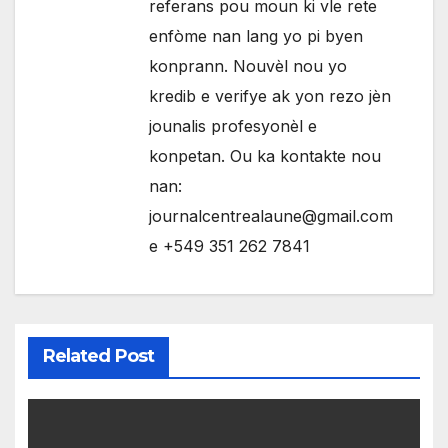
referans pou moun ki vle rete
enfòme nan lang yo pi byen
konprann. Nouvèl nou yo
kredib e verifye ak yon rezo jèn
jounalis profesyonèl e
konpetan. Ou ka kontakte nou
nan:
journalcentrealaune@gmail.com
e +549 351 262 7841
Related Post