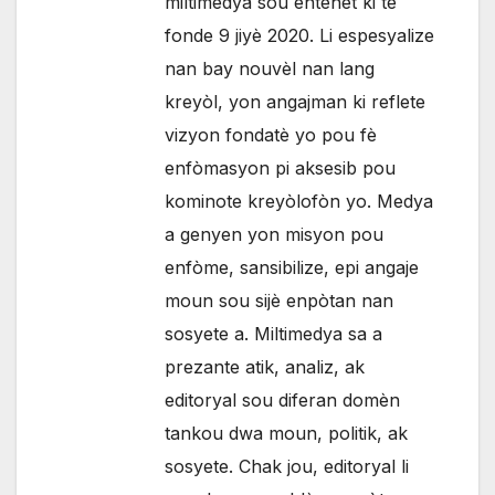
miltimedya sou entènèt ki te
fonde 9 jiyè 2020. Li espesyalize
nan bay nouvèl nan lang
kreyòl, yon angajman ki reflete
vizyon fondatè yo pou fè
enfòmasyon pi aksesib pou
kominote kreyòlofòn yo. Medya
a genyen yon misyon pou
enfòme, sansibilize, epi angaje
moun sou sijè enpòtan nan
sosyete a. Miltimedya sa a
prezante atik, analiz, ak
editoryal sou diferan domèn
tankou dwa moun, politik, ak
sosyete. Chak jou, editoryal li