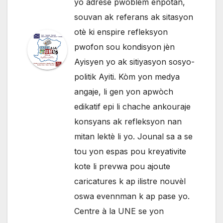
yo adrese pwoblèm enpòtan,
souvan ak referans ak sitasyon
otè ki enspire refleksyon
pwofon sou kondisyon jèn
Ayisyen yo ak sitiyasyon sosyo-
politik Ayiti. Kòm yon medya
angaje, li gen yon apwòch
edikatif epi li chache ankouraje
konsyans ak refleksyon nan
mitan lektè li yo. Jounal sa a se
tou yon espas pou kreyativite
kote li prevwa pou ajoute
caricatures k ap ilistre nouvèl
oswa evennman k ap pase yo.
Centre à la UNE se yon