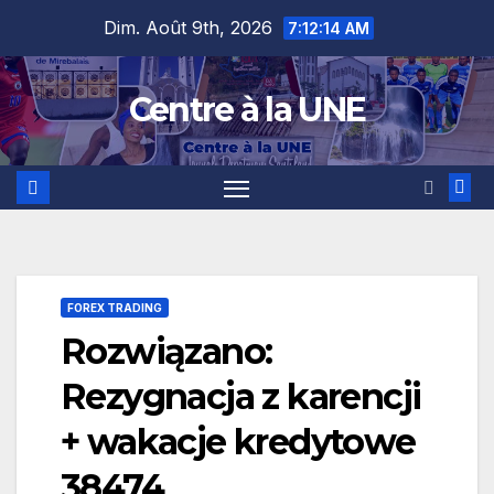
Skip
content
Dim. Août 9th, 2026
7:12:15 AM
to
content
Centre à la UNE
FOREX TRADING
Rozwiązano:
Rezygnacja z karencji
+ wakacje kredytowe
38474