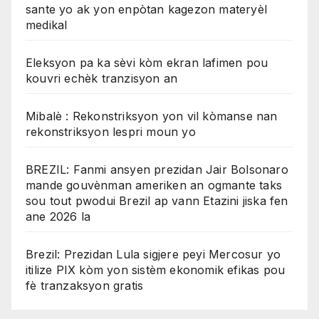
sante yo ak yon enpòtan kagezon materyèl
medikal
Eleksyon pa ka sèvi kòm ekran lafimen pou
kouvri echèk tranzisyon an
Mibalè : Rekonstriksyon yon vil kòmanse nan
rekonstriksyon lespri moun yo
BREZIL: Fanmi ansyen prezidan Jair Bolsonaro
mande gouvènman ameriken an ogmante taks
sou tout pwodui Brezil ap vann Etazini jiska fen
ane 2026 la
Brezil: Prezidan Lula sigjere peyi Mercosur yo
itilize PIX kòm yon sistèm ekonomik efikas pou
fè tranzaksyon gratis