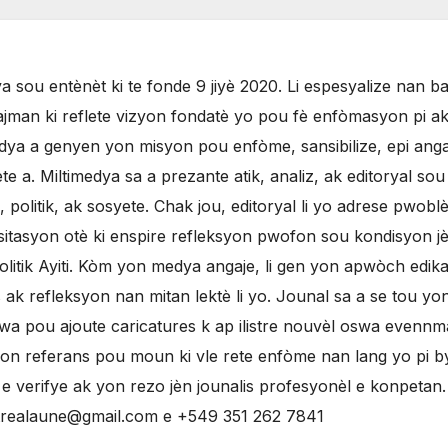
 sou entènèt ki te fonde 9 jiyè 2020. Li espesyalize nan b
jman ki reflete vizyon fondatè yo pou fè enfòmasyon pi ak
ya a genyen yon misyon pou enfòme, sansibilize, epi anga
 a. Miltimedya sa a prezante atik, analiz, ak editoryal sou
olitik, ak sosyete. Chak jou, editoryal li yo adrese pwobl
sitasyon otè ki enspire refleksyon pwofon sou kondisyon j
litik Ayiti. Kòm yon medya angaje, li gen yon apwòch edikat
ak refleksyon nan mitan lektè li yo. Jounal sa a se tou yo
evwa pou ajoute caricatures k ap ilistre nouvèl oswa evenn
yon referans pou moun ki vle rete enfòme nan lang yo pi 
 verifye ak yon rezo jèn jounalis profesyonèl e konpetan
ntrealaune@gmail.com e +549 351 262 7841