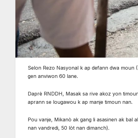
Selon Rezo Nasyonal k ap defann dwa moun (R
gen anviwon 60 lane.
Daprè RNDDH, Masak sa rive akoz yon timoun k
aprann se lougawou k ap manje timoun nan.
Pou vanje, Mikanò ak gang li asasinen ak bal 
nan vandredi, 50 lòt nan dimanch).