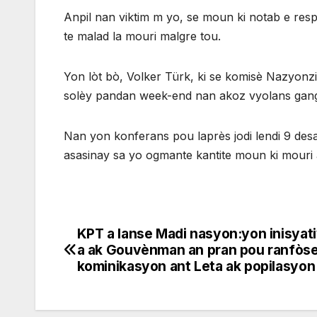
Anpil nan viktim m yo, se moun ki notab e res
te malad la mouri malgre tou.
Yon lòt bò, Volker Türk, ki se komisè Nazyonz
solèy pandan week-end nan akoz vyolans gang
Nan yon konferans pou laprès jodi lendi 9 des
asasinay sa yo ogmante kantite moun ki mouri 
KPT a lanse Madi nasyon:yon inisyat
Navigation
a ak Gouvènman an pran pou ranfòs
de
kominikasyon ant Leta ak popilasyon
l'article