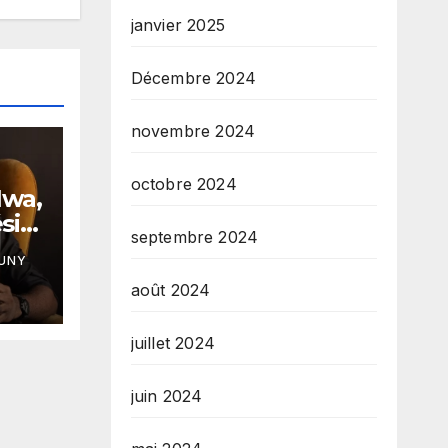
janvier 2025
Décembre 2024
novembre 2024
octobre 2024
Nwa,
sile
septembre 2024
e
AUNY
août 2024
in
i
juillet 2024
juin 2024