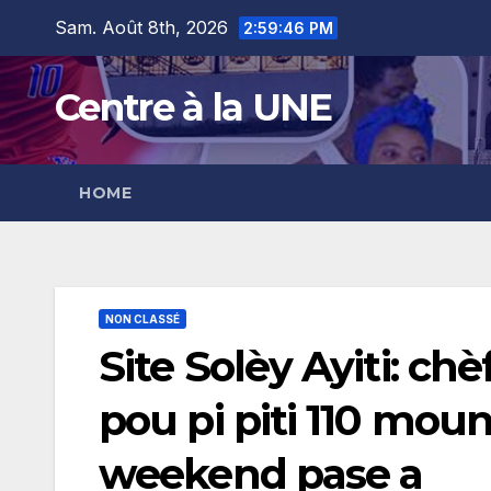
Skip
content
Sam. Août 8th, 2026
2:59:47 PM
to
content
Centre à la UNE
HOME
NON CLASSÉ
Site Solèy Ayiti: c
pou pi piti 110 mou
weekend pase a