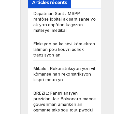
Articles récents
Depatman Sant : MSPP
ranfòse lopital ak sant sante yo
ak yon enpòtan kagezon
materyèl medikal
Eleksyon pa ka sèvi kòm ekran
lafimen pou kouvri echèk
tranzisyon an
Mibalè : Rekonstriksyon yon vil
kòmanse nan rekonstriksyon
lespri moun yo
BREZIL: Fanmi ansyen
prezidan Jair Bolsonaro mande
gouvènman ameriken an
ogmante taks sou tout pwodui