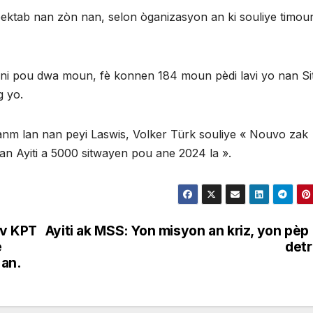
pektab nan zòn nan, selon òganizasyon an ki souliye timoun
ini pou dwa moun, fè konnen 184 moun pèdi lavi yo nan Si
 yo.
anm lan nan peyi Laswis, Volker Türk souliye « Nouvo zak
an Ayiti a 5000 sitwayen pou ane 2024 la ».
iv KPT
Ayiti ak MSS: Yon misyon an kriz, yon pèp
e
det
 an.