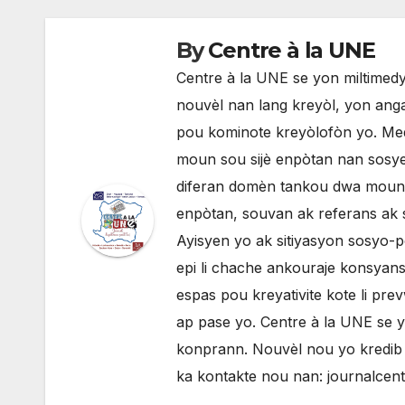
By
Centre à la UNE
Centre à la UNE se yon miltimedya
nouvèl nan lang kreyòl, yon anga
pou kominote kreyòlofòn yo. Med
moun sou sijè enpòtan nan sosyete
diferan domèn tankou dwa moun, p
enpòtan, souvan ak referans ak 
Ayisyen yo ak sitiyasyon sosyo-po
epi li chache ankouraje konsyans 
espas pou kreyativite kote li pr
ap pase yo. Centre à la UNE se 
konprann. Nouvèl nou yo kredib e
ka kontakte nou nan: journalce