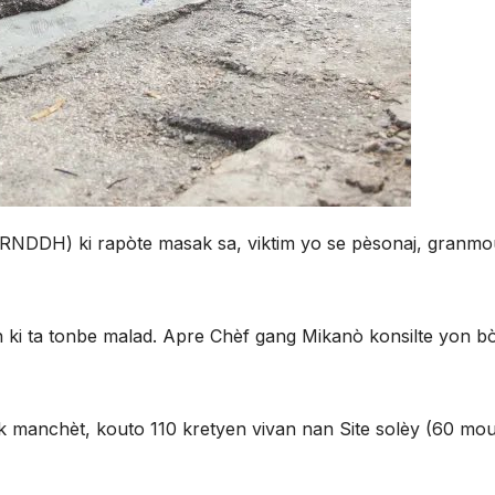
NDDH) ki rapòte masak sa, viktim yo se pèsonaj, granmo
i ta tonbe malad. Apre Chèf gang Mikanò konsilte yon bòk
ak manchèt, kouto 110 kretyen vivan nan Site solèy (60 mo