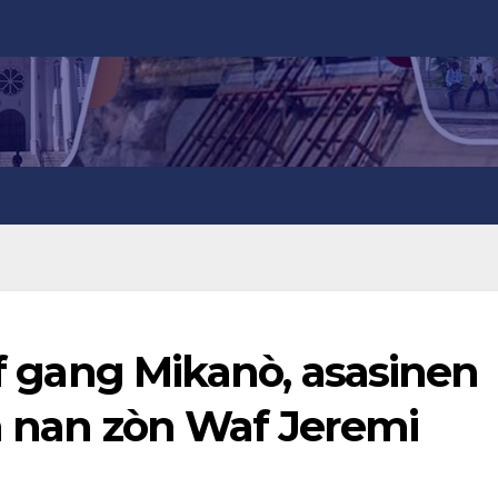
hèf gang Mikanò, asasinen
n nan zòn Waf Jeremi