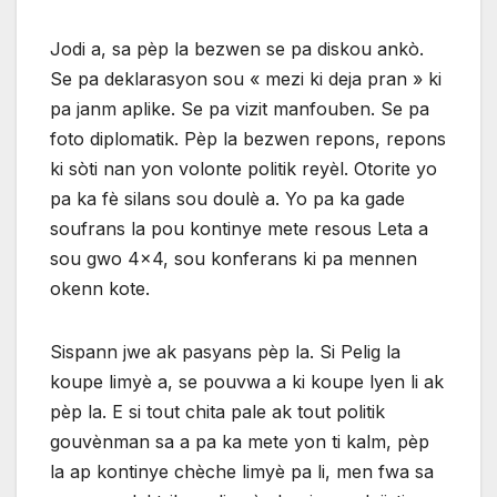
Jodi a, sa pèp la bezwen se pa diskou ankò.
Se pa deklarasyon sou « mezi ki deja pran » ki
pa janm aplike. Se pa vizit manfouben. Se pa
foto diplomatik. Pèp la bezwen repons, repons
ki sòti nan yon volonte politik reyèl. Otorite yo
pa ka fè silans sou doulè a. Yo pa ka gade
soufrans la pou kontinye mete resous Leta a
sou gwo 4×4, sou konferans ki pa mennen
okenn kote.
Sispann jwe ak pasyans pèp la. Si Pelig la
koupe limyè a, se pouvwa a ki koupe lyen li ak
pèp la. E si tout chita pale ak tout politik
gouvènman sa a pa ka mete yon ti kalm, pèp
la ap kontinye chèche limyè pa li, men fwa sa