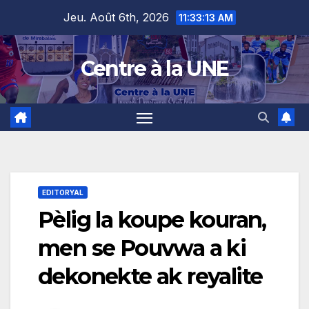
Skip
content
Jeu. Août 6th, 2026
11:33:14 AM
to
content
Centre à la UNE
EDITORYAL
Pèlig la koupe kouran,
men se Pouvwa a ki
dekonekte ak reyalite