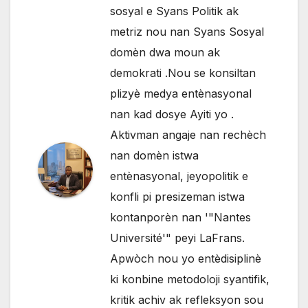
sosyal e Syans Politik ak
metriz nou nan Syans Sosyal
domèn dwa moun ak
demokrati .Nou se konsiltan
plizyè medya entènasyonal
nan kad dosye Ayiti yo .
Aktivman angaje nan rechèch
nan domèn istwa
entènasyonal, jeyopolitik e
konfli pi presizeman istwa
kontanporèn nan '"Nantes
Université'" peyi LaFrans.
Apwòch nou yo entèdisiplinè
ki konbine metodoloji syantifik,
kritik achiv ak refleksyon sou