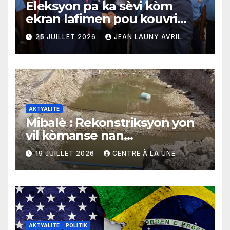
Eleksyon pa ka sèvi kòm
ekran lafimen pou kouvri
echèk tranzisyon an
25 JUILLET 2026
JEAN LAUNY AVRIL
AKTYALITE
Mibalè : Rekonstriksyon yon
vil kòmanse nan
rekonstriksyon lespri moun
19 JUILLET 2026
CENTRE À LA UNE
yo
AKTYALITE
POLITIK