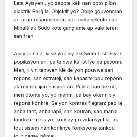
Leta Ayisyen , yo sabote kèk nan poto pilòn
elektrik Pelig la. Objektif yo? Oblije gouvènman
an pran responsabilite pou mete sekirite nan
Mibalè ak Sodo kote gang ame ap vale teren
san fren.
Aksyon sa a, ki se yon siy ekstwèm fristrasyon
popilasyon an, pa ta dwe ka jistifye pa pèsonn.
Men, li vin temwen klè de yon pouvwa san
repons, san estrateji, san kapasite pou reponn
ak reyalite ijan nasyon an. Peyi a nan dezòd,
men otorite yo, yo menm, pa bay okenn siy
repons konkrè. Se yon kontras flagran: pèp la
anba tant, anba lapli, san kouran, san manje,
tandiske minis yo, konsèy prezidansyèl la, ak
tout sistèm nan kontinye fonksyone tankou
tout bagay nòmal.