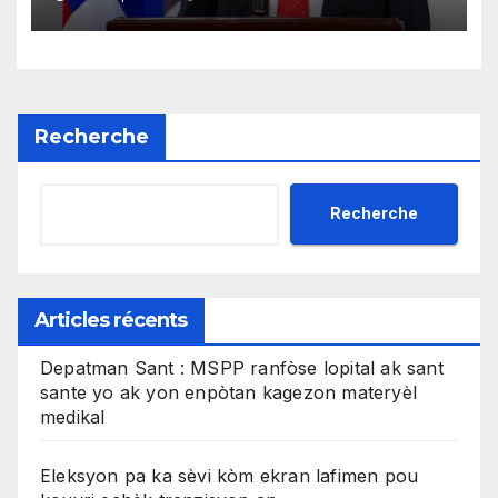
Recherche
Recherche
Articles récents
Depatman Sant : MSPP ranfòse lopital ak sant
sante yo ak yon enpòtan kagezon materyèl
medikal
Eleksyon pa ka sèvi kòm ekran lafimen pou