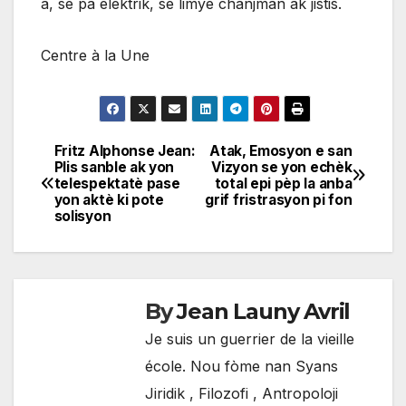
a, se pa elektrik, se limyè chanjman ak jistis.
Centre à la Une
Fritz Alphonse Jean:
Atak, Emosyon e san
Navigation
Plis sanble ak yon
Vizyon se yon echèk
telespektatè pase
total epi pèp la anba
de
yon aktè ki pote
grif fristrasyon pi fon
solisyon
l'article
By
Jean Launy Avril
Je suis un guerrier de la vieille
école. Nou fòme nan Syans
Jiridik , Filozofi , Antropoloji