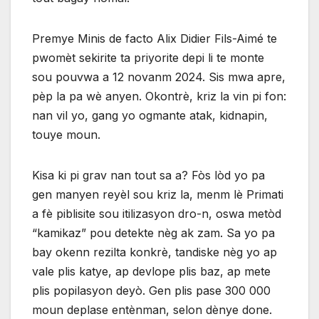
Premye Minis de facto Alix Didier Fils-Aimé te
pwomèt sekirite ta priyorite depi li te monte
sou pouvwa a 12 novanm 2024. Sis mwa apre,
pèp la pa wè anyen. Okontrè, kriz la vin pi fon:
nan vil yo, gang yo ogmante atak, kidnapin,
touye moun.
Kisa ki pi grav nan tout sa a? Fòs lòd yo pa
gen manyen reyèl sou kriz la, menm lè Primati
a fè piblisite sou itilizasyon dro-n, oswa metòd
“kamikaz” pou detekte nèg ak zam. Sa yo pa
bay okenn rezilta konkrè, tandiske nèg yo ap
vale plis katye, ap devlope plis baz, ap mete
plis popilasyon deyò. Gen plis pase 300 000
moun deplase entènman, selon dènye done.