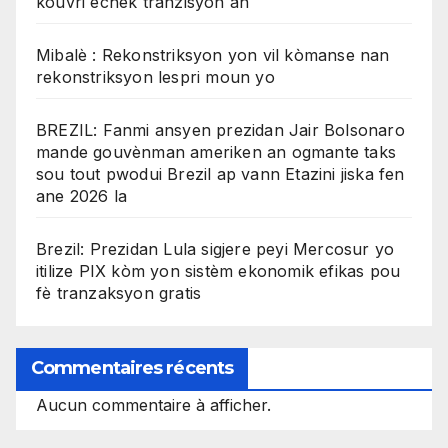
kouvri echèk tranzisyon an
Mibalè : Rekonstriksyon yon vil kòmanse nan
rekonstriksyon lespri moun yo
BREZIL: Fanmi ansyen prezidan Jair Bolsonaro
mande gouvènman ameriken an ogmante taks
sou tout pwodui Brezil ap vann Etazini jiska fen
ane 2026 la
Brezil: Prezidan Lula sigjere peyi Mercosur yo
itilize PIX kòm yon sistèm ekonomik efikas pou
fè tranzaksyon gratis
Commentaires récents
Aucun commentaire à afficher.