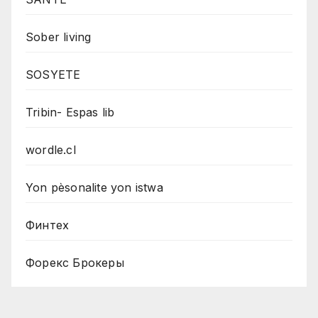
Sober living
SOSYETE
Tribin- Espas lib
wordle.cl
Yon pèsonalite yon istwa
Финтех
Форекс Брокеры