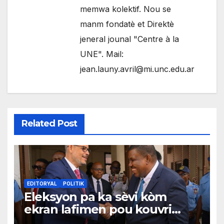
memwa kolektif. Nou se
manm fondatè et Direktè
jeneral jounal "Centre à la
UNE". Mail:
jean.launy.avril@mi.unc.edu.ar
Related Post
EDITORYAL
POLITIK
Eleksyon pa ka sèvi kòm
ekran lafimen pou kouvri
echèk tranzisyon an