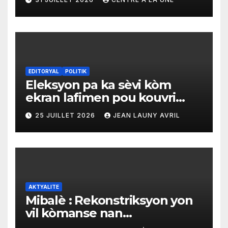
materyèl medikal
EDITORYAL
POLITIK
Eleksyon pa ka sèvi kòm
ekran lafimen pou kouvri
echèk tranzisyon an
25 JUILLET 2026
JEAN LAUNY AVRIL
AKTYALITE
Mibalè : Rekonstriksyon yon
vil kòmanse nan
rekonstriksyon lespri moun