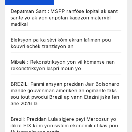
Depatman Sant : MSPP ranfòse lopital ak sant
sante yo ak yon enpòtan kagezon materyèl
medikal
Eleksyon pa ka sèvi kòm ekran lafimen pou
kouvri echèk tranzisyon an
Mibalè : Rekonstriksyon yon vil kòmanse nan
rekonstriksyon lespri moun yo
BREZIL: Fanmi ansyen prezidan Jair Bolsonaro
mande gouvènman ameriken an ogmante taks
sou tout pwodui Brezil ap vann Etazini jiska fen
ane 2026 la
Brezil: Prezidan Lula sigjere peyi Mercosur yo
itilize PIX kòm yon sistèm ekonomik efikas pou
fè tranzaksyon gratis