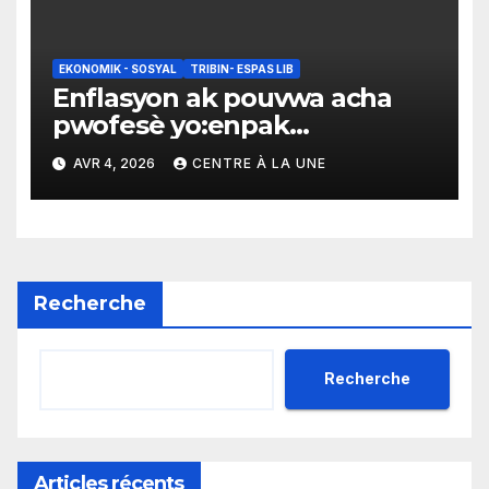
EKONOMIK - SOSYAL
TRIBIN- ESPAS LIB
Enflasyon ak pouvwa acha
pwofesè yo:enpak
ogmantasyon pri gaz la
AVR 4, 2026
CENTRE À LA UNE
Recherche
Recherche
Articles récents