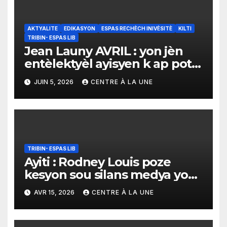
AKTYALITE
EDIKASYON
ESPAS RECHÈCH INIVÈSITÈ
KILTI
TRIBIN- ESPAS LIB
Jean Launy AVRIL : yon jèn
entèlektyèl ayisyen k ap pote
vwa rechèch ayisyèn nan sou
JUIN 5, 2026
CENTRE À LA UNE
sèn entènasyonal la
TRIBIN- ESPAS LIB
Ayiti : Rodney Louis poze
kesyon sou silans medya yo
konsènan pwosè Jovenel
AVR 15, 2026
CENTRE À LA UNE
Moïse la