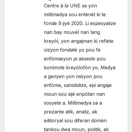
Centre à la UNE se yon
miltimedya sou entènèt ki te
fonde 9 jiyè 2020. Li espesyalize
nan bay nouvèl nan lang
kreyòl, yon angajman ki reflete
vizyon fondatè yo pou fè
enfòmasyon pi aksesib pou
kominote kreyòlofòn yo. Medya
a genyen yon misyon pou
enfòme, sansibilize, epi angaje
moun sou sijè enpòtan nan
sosyete a. Miltimedya sa a
prezante atik, analiz, ak
editoryal sou diferan domèn
tankou dwa moun, politik, ak