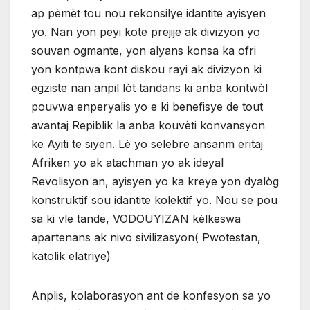
ap pèmèt tou nou rekonsilye idantite ayisyen
yo. Nan yon peyi kote prejije ak divizyon yo
souvan ogmante, yon alyans konsa ka ofri
yon kontpwa kont diskou rayi ak divizyon ki
egziste nan anpil lòt tandans ki anba kontwòl
pouvwa enperyalis yo e ki benefisye de tout
avantaj Repiblik la anba kouvèti konvansyon
ke Ayiti te siyen. Lè yo selebre ansanm eritaj
Afriken yo ak atachman yo ak ideyal
Revolisyon an, ayisyen yo ka kreye yon dyalòg
konstruktif sou idantite kolektif yo. Nou se pou
sa ki vle tande, VODOUYIZAN kèlkeswa
apartenans ak nivo sivilizasyon( Pwotestan,
katolik elatriye)
Anplis, kolaborasyon ant de konfesyon sa yo