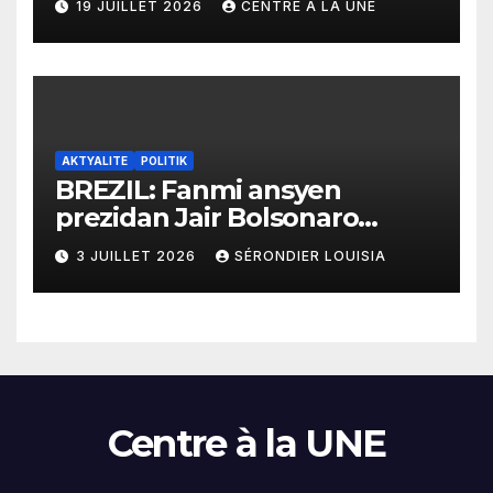
19 JUILLET 2026
CENTRE À LA UNE
yo
AKTYALITE
POLITIK
BREZIL: Fanmi ansyen
prezidan Jair Bolsonaro
mande gouvènman
3 JUILLET 2026
SÉRONDIER LOUISIA
ameriken an ogmante taks
sou tout pwodui Brezil ap
vann Etazini jiska fen ane
2026 la
Centre à la UNE