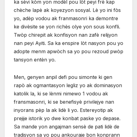
ka sèvi kòm yon modèl pou lòt peyi frè kap
chèche lapè ak koyezyon sosyal. Lè yo ini fòs
yo, adèp vodou ak franmasonri ka demontre
ke divèsite se yon richès olye yon sous konfli.
Twòp chirepit ak konfisyon nan zafè relijyon
nan peyi Ayiti. Sa ka enspire lòt nasyon pou yo
adopte menm apwòch sa yo pou rezoud pwòp
tansyon entèn yo.
Men, genyen anpil defi pou simonte ki gen
rapò ak ogmantasyon legliz yo ak dominasyon
katolik la, ki se lènmi nimewo 1 vodou ak
fransmasonri, ki se benefisyè privilejye nan
inyorans pèp la ak lidè li yo. Estereyotip ak
prejije istorik yo dwe konbat paske yo depase.
Sa mande yon angajman sensè de pati lidè de
tradisyon sa yo pou ankouraje bon konprann