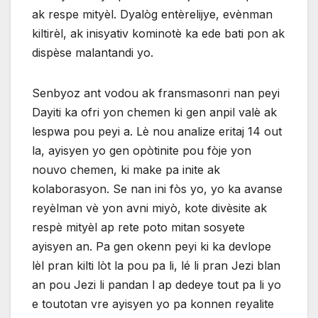
ak respe mityèl. Dyalòg entèrelijye, evènman
kiltirèl, ak inisyativ kominotè ka ede bati pon ak
dispèse malantandi yo.
Senbyoz ant vodou ak fransmasonri nan peyi
Dayiti ka ofri yon chemen ki gen anpil valè ak
lespwa pou peyi a. Lè nou analize eritaj 14 out
la, ayisyen yo gen opòtinite pou fòje yon
nouvo chemen, ki make pa inite ak
kolaborasyon. Se nan ini fòs yo, yo ka avanse
reyèlman vè yon avni miyò, kote divèsite ak
respè mityèl ap rete poto mitan sosyete
ayisyen an. Pa gen okenn peyi ki ka devlope
lèl pran kilti lòt la pou pa li, lé li pran Jezi blan
an pou Jezi li pandan l ap dedeye tout pa li yo
e toutotan vre ayisyen yo pa konnen reyalite