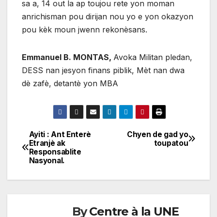
sa a, 14 out la ap toujou rete yon moman
anrichisman pou dirijan nou yo e yon okazyon
pou kèk moun jwenn rekonèsans.
Emmanuel B. MONTAS,
Avoka Militan pledan,
DESS nan jesyon finans piblik, Mèt nan dwa
dè zafè, detantè yon MBA
Ayiti : Ant Enterè
Chyen de gad yo
Navigation
Etranjè ak
toupatou
Responsablite
de
Nasyonal.
l'article
By
Centre à la UNE