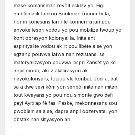
make kòmansman revòlt esklav yo. Figi
emblèmatik tankou Boukman (nonm liv la,
nonm konesans lan ) te konnen ki jan pou
envoke lespri vodou yo pou mobilize twoup yo
kont opresyon kolonyal la. Inite ant
espirityalite vodou ak lit pou libète a se yon
egzanp pouvwa lafwa nan rezistans, se
materyalizasyon pouvwa lespri Zansèt yo ke
anpil moun, akòz akiltirasyon ak
neyokolonyalis, toujou vle konbat. Jodi a, dat
sa a dwe sèvi kòm yon senbòl inite nan mitan
tout kwayans yo pou nou simonte gwo defi
peyi Ayiti ap fè fas. Paske, mekonnesans sou
pwoblèm sa a se, dapre anpil obzervatè, yon
obstak nan sitiyasyon an.