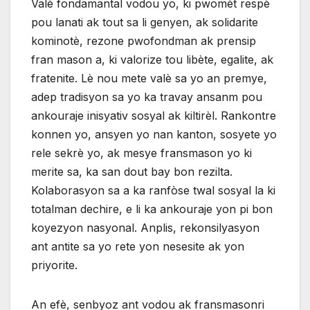
Valè fondamantal vodou yo, ki pwomèt respè
pou lanati ak tout sa li genyen, ak solidarite
kominotè, rezone pwofondman ak prensip
fran mason a, ki valorize tou libète, egalite, ak
fratenite. Lè nou mete valè sa yo an premye,
adep tradisyon sa yo ka travay ansanm pou
ankouraje inisyativ sosyal ak kiltirèl. Rankontre
konnen yo, ansyen yo nan kanton, sosyete yo
rele sekrè yo, ak mesye fransmason yo ki
merite sa, ka san dout bay bon rezilta.
Kolaborasyon sa a ka ranfòse twal sosyal la ki
totalman dechire, e li ka ankouraje yon pi bon
koyezyon nasyonal. Anplis, rekonsilyasyon
ant antite sa yo rete yon nesesite ak yon
priyorite.
An efè, senbyoz ant vodou ak fransmasonri