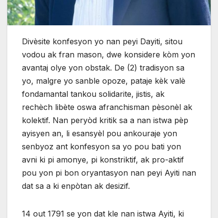
Divèsite konfesyon yo nan peyi Dayiti, sitou
vodou ak fran mason, dwe konsidere kòm yon
avantaj olye yon obstak. De (2) tradisyon sa
yo, malgre yo sanble opoze, pataje kèk valè
fondamantal tankou solidarite, jistis, ak
rechèch libète oswa afranchisman pèsonèl ak
kolektif. Nan peryòd kritik sa a nan istwa pèp
ayisyen an, li esansyèl pou ankouraje yon
senbyoz ant konfesyon sa yo pou bati yon
avni ki pi amonye, pi konstriktif, ak pro-aktif
pou yon pi bon oryantasyon nan peyi Ayiti nan
dat sa a ki enpòtan ak desizif.
14 out 1791 se yon dat kle nan istwa Ayiti, ki