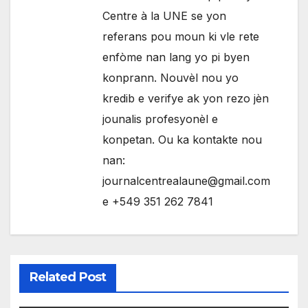
Centre à la UNE se yon
referans pou moun ki vle rete
enfòme nan lang yo pi byen
konprann. Nouvèl nou yo
kredib e verifye ak yon rezo jèn
jounalis profesyonèl e
konpetan. Ou ka kontakte nou
nan:
journalcentrealaune@gmail.com
e +549 351 262 7841
Related Post