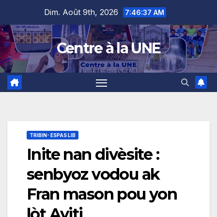
Skip
content
Dim. Août 9th, 2026
7:46:38 AM
to
content
Centre à la UNE
TRIBIN- ESPAS LIB
Inite nan divèsite :
senbyoz vodou ak
Fran mason pou yon
lòt Ayiti