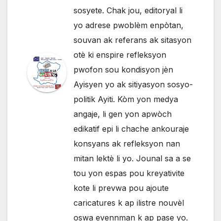
sosyete. Chak jou, editoryal li
yo adrese pwoblèm enpòtan,
souvan ak referans ak sitasyon
otè ki enspire refleksyon
pwofon sou kondisyon jèn
Ayisyen yo ak sitiyasyon sosyo-
politik Ayiti. Kòm yon medya
angaje, li gen yon apwòch
edikatif epi li chache ankouraje
konsyans ak refleksyon nan
mitan lektè li yo. Jounal sa a se
tou yon espas pou kreyativite
kote li prevwa pou ajoute
caricatures k ap ilistre nouvèl
oswa evennman k ap pase yo.