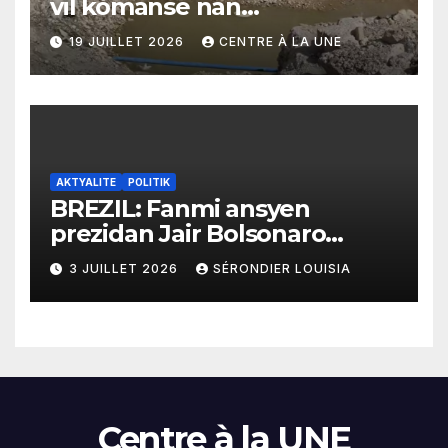
vil kòmanse nan
rekonstriksyon lespri moun
19 JUILLET 2026
CENTRE À LA UNE
yo
AKTYALITE
POLITIK
BREZIL: Fanmi ansyen
prezidan Jair Bolsonaro
mande gouvènman
3 JUILLET 2026
SÉRONDIER LOUISIA
ameriken an ogmante taks
sou tout pwodui Brezil ap
vann Etazini jiska fen ane
2026 la
Centre à la UNE