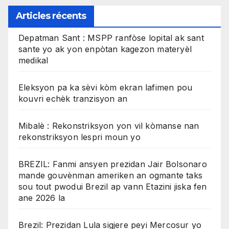
Articles récents
Depatman Sant : MSPP ranfòse lopital ak sant
sante yo ak yon enpòtan kagezon materyèl
medikal
Eleksyon pa ka sèvi kòm ekran lafimen pou
kouvri echèk tranzisyon an
Mibalè : Rekonstriksyon yon vil kòmanse nan
rekonstriksyon lespri moun yo
BREZIL: Fanmi ansyen prezidan Jair Bolsonaro
mande gouvènman ameriken an ogmante taks
sou tout pwodui Brezil ap vann Etazini jiska fen
ane 2026 la
Brezil: Prezidan Lula sigjere peyi Mercosur yo