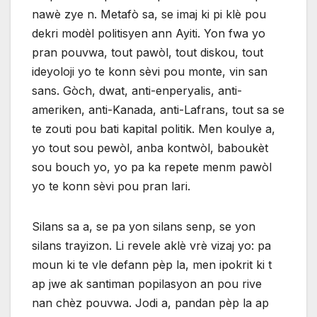
nawè zye n. Metafò sa, se imaj ki pi klè pou
dekri modèl politisyen ann Ayiti. Yon fwa yo
pran pouvwa, tout pawòl, tout diskou, tout
ideyoloji yo te konn sèvi pou monte, vin san
sans. Gòch, dwat, anti-enperyalis, anti-
ameriken, anti-Kanada, anti-Lafrans, tout sa se
te zouti pou bati kapital politik. Men koulye a,
yo tout sou pewòl, anba kontwòl, baboukèt
sou bouch yo, yo pa ka repete menm pawòl
yo te konn sèvi pou pran lari.
Silans sa a, se pa yon silans senp, se yon
silans trayizon. Li revele aklè vrè vizaj yo: pa
moun ki te vle defann pèp la, men ipokrit ki t
ap jwe ak santiman popilasyon an pou rive
nan chèz pouvwa. Jodi a, pandan pèp la ap