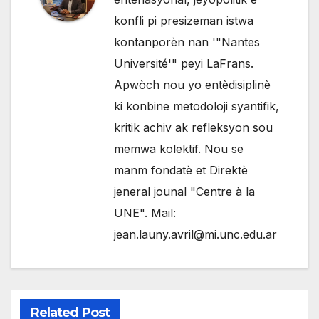
konfli pi presizeman istwa
kontanporèn nan '"Nantes
Université'" peyi LaFrans.
Apwòch nou yo entèdisiplinè
ki konbine metodoloji syantifik,
kritik achiv ak refleksyon sou
memwa kolektif. Nou se
manm fondatè et Direktè
jeneral jounal "Centre à la
UNE". Mail:
jean.launy.avril@mi.unc.edu.ar
Related Post