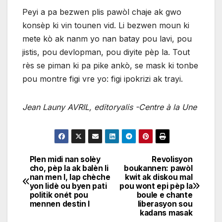
Peyi a pa bezwen plis pawòl chaje ak gwo
konsèp ki vin tounen vid. Li bezwen moun ki
mete kò ak nanm yo nan batay pou lavi, pou
jistis, pou devlopman, pou diyite pèp la. Tout
rès se piman ki pa pike ankò, se mask ki tonbe
pou montre figi vre yo: figi ipokrizi ak trayi.
Jean Launy AVRIL, editoryalis -Centre à la Une
Plen midi nan solèy
Revolisyon
Navigation
cho, pèp la ak balèn li
boukannen: pawòl
nan men l, lap chèche
kwit ak diskou mal
de
yon lidè ou byen pati
pou wont epi pèp la
politik onét pou
boule e chante
l'article
mennen destin l
liberasyon sou
kadans masak