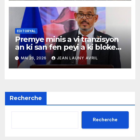
EDITORYAL
Premye minis a vi tranzisyon
an ki san fen peyi a ki bloke
nan menm sik la
MAI 26, 2026
JEAN LAUNY AVRIL
Recherche
Recherche