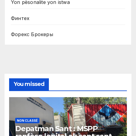
Yon pèsonalite yon istwa
Финтех
Форекс Брокеры
You missed
NON CLASSÉ
Depatman Sant : MSPP