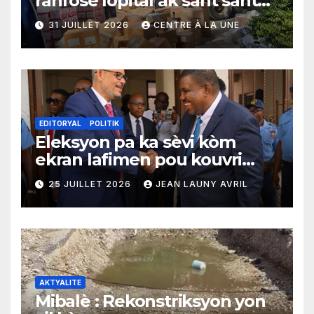
ranfòse lopital ak sant sante
yo ak yon enpòtan kagezon
31 JUILLET 2026
CENTRE À LA UNE
materyèl medikal
EDITORYAL
POLITIK
Eleksyon pa ka sèvi kòm
ekran lafimen pou kouvri
echèk tranzisyon an
25 JUILLET 2026
JEAN LAUNY AVRIL
AKTYALITE
Mibalè : Rekonstriksyon yon