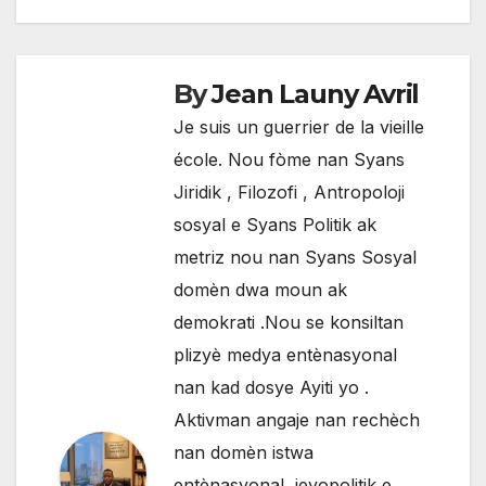
By
Jean Launy Avril
Je suis un guerrier de la vieille
école. Nou fòme nan Syans
Jiridik , Filozofi , Antropoloji
sosyal e Syans Politik ak
metriz nou nan Syans Sosyal
domèn dwa moun ak
demokrati .Nou se konsiltan
plizyè medya entènasyonal
nan kad dosye Ayiti yo .
Aktivman angaje nan rechèch
nan domèn istwa
entènasyonal, jeyopolitik e