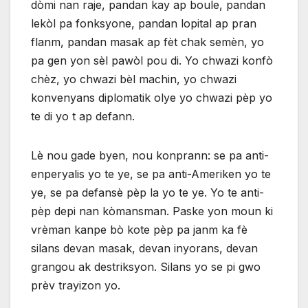
dòmi nan raje, pandan kay ap boule, pandan
lekòl pa fonksyone, pandan lopital ap pran
flanm, pandan masak ap fèt chak semèn, yo
pa gen yon sèl pawòl pou di. Yo chwazi konfò
chèz, yo chwazi bèl machin, yo chwazi
konvenyans diplomatik olye yo chwazi pèp yo
te di yo t ap defann.
Lè nou gade byen, nou konprann: se pa anti-
enperyalis yo te ye, se pa anti-Ameriken yo te
ye, se pa defansè pèp la yo te ye. Yo te anti-
pèp depi nan kòmansman. Paske yon moun ki
vrèman kanpe bò kote pèp pa janm ka fè
silans devan masak, devan inyorans, devan
grangou ak destriksyon. Silans yo se pi gwo
prèv trayizon yo.