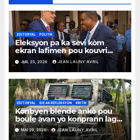
EDITORYAL
POLITIK
Eleksyon pa ka sèvi kòm
ekran lafimen pou kouvri
echèk tranzisyon an
JUIL 25, 2026
JEAN LAUNY AVRIL
EDITORYAL
IDE AK REFLEKSYON
KRITIK
Konbyen blende ankò pou
boule avan yo konprann lagè
sa pa ka kontinye konsa
MAI 29, 2026
JEAN LAUNY AVRIL