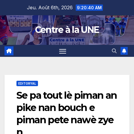
Skip
content
Jeu. Août 6th, 2026
9:20:41 AM
to
content
Centre à la UNE
EDITORYAL
Se pa tout lè piman an
pike nan bouch e
piman pete nawè zye
n