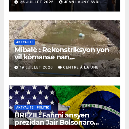
25 JUILLET 2026
JEAN LAUNY AVRIL
AKTYALITE
Mibalè : Rekonstriksyon yon
vil kòmanse nan
rekonstriksyon lespri moun
19 JUILLET 2026
CENTRE À LA UNE
yo
AKTYALITE
POLITIK
BREZIL: Fanmi ansyen
prezidan Jair Bolsonaro