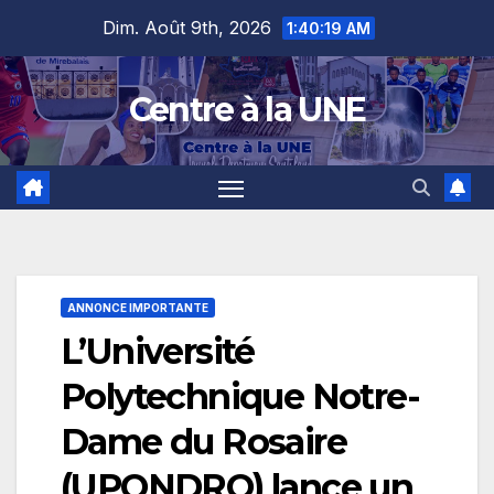
Skip
content
Dim. Août 9th, 2026
1:40:20 AM
to
content
Centre à la UNE
ANNONCE IMPORTANTE
L’Université
Polytechnique Notre-
Dame du Rosaire
(UPONDRO) lance un