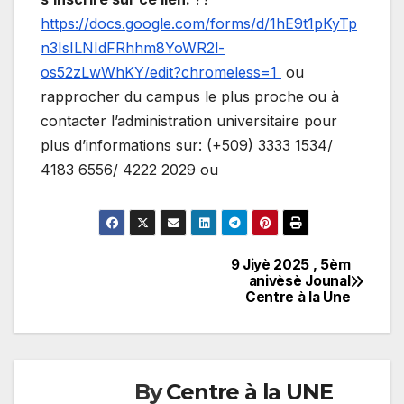
https://docs.google.com/forms/d/1hE9t1pKyTp
n3IsILNIdFRhhm8YoWR2l-
os52zLwWhKY/edit?chromeless=1
ou
rapprocher du campus le plus proche ou à
contacter l’administration universitaire pour
plus d’informations sur: (+509) 3333 1534/
4183 6556/ 4222 2029 ou
9 Jiyè 2025 , 5èm
Navigation
anivèsè Jounal
Centre à la Une
de
l'article
By
Centre à la UNE