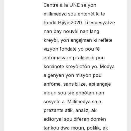
Centre à la UNE se yon
miltimedya sou entènèt ki te
fonde 9 jiyè 2020. Li espesyalize
nan bay nouvèl nan lang
kreyòl, yon angajman ki reflete
vizyon fondatè yo pou fè
enfòmasyon pi aksesib pou
kominote kreyòlofòn yo. Medya
a genyen yon misyon pou
enfòme, sansibilize, epi angaje
moun sou sijè enpòtan nan
sosyete a. Miltimedya sa a
prezante atik, analiz, ak
editoryal sou diferan domèn
tankou dwa moun, politik, ak