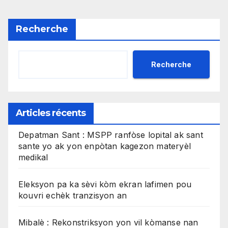
Recherche
Recherche
Articles récents
Depatman Sant : MSPP ranfòse lopital ak sant
sante yo ak yon enpòtan kagezon materyèl
medikal
Eleksyon pa ka sèvi kòm ekran lafimen pou
kouvri echèk tranzisyon an
Mibalè : Rekonstriksyon yon vil kòmanse nan