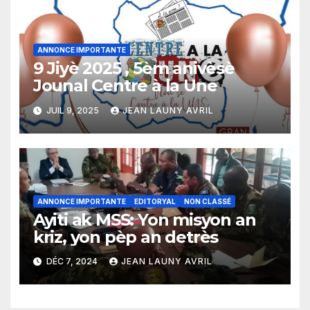
ANNONCE IMPORTANTE
9 Jiyè 2025 , 5èm anivèsè
Jounal Centre à la Une
JUIL 9, 2025
JEAN LAUNY AVRIL
ANNONCE IMPORTANTE
EDITORYAL
NON CLASSÉ
Ayiti ak MSS: Yon misyon an
kriz, yon pèp an detrès
DÉC 7, 2024
JEAN LAUNY AVRIL