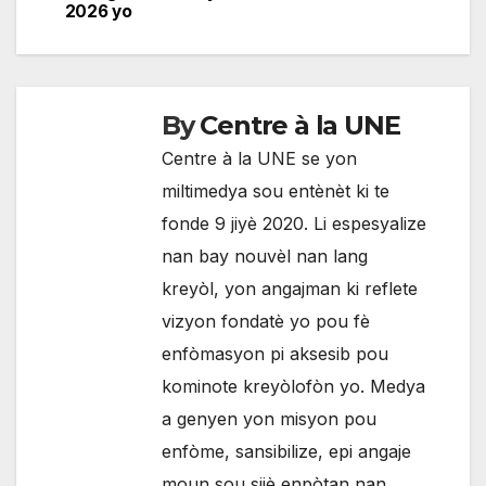
l'article
2026 yo
By
Centre à la UNE
Centre à la UNE se yon
miltimedya sou entènèt ki te
fonde 9 jiyè 2020. Li espesyalize
nan bay nouvèl nan lang
kreyòl, yon angajman ki reflete
vizyon fondatè yo pou fè
enfòmasyon pi aksesib pou
kominote kreyòlofòn yo. Medya
a genyen yon misyon pou
enfòme, sansibilize, epi angaje
moun sou sijè enpòtan nan