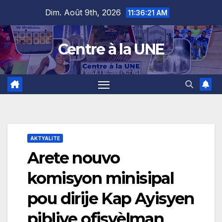
Skip
content
Dim. Août 9th, 2026
11:36:22 AM
to
content
Centre à la UNE
AKTYALITE
Arete nouvo
komisyon minisipal
pou dirije Kap Ayisyen
pibliye ofisyèlman