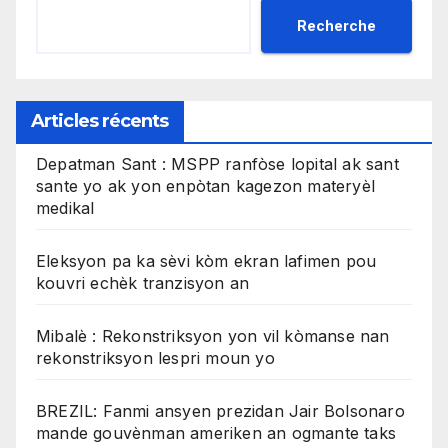
Recherche
Articles récents
Depatman Sant : MSPP ranfòse lopital ak sant
sante yo ak yon enpòtan kagezon materyèl
medikal
Eleksyon pa ka sèvi kòm ekran lafimen pou
kouvri echèk tranzisyon an
Mibalè : Rekonstriksyon yon vil kòmanse nan
rekonstriksyon lespri moun yo
BREZIL: Fanmi ansyen prezidan Jair Bolsonaro
mande gouvènman ameriken an ogmante taks