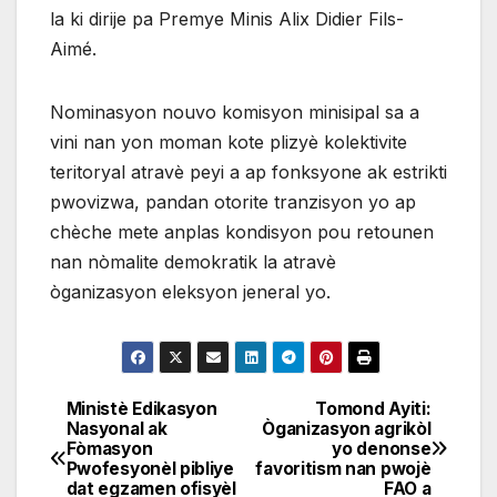
la ki dirije pa Premye Minis Alix Didier Fils-
Aimé.
Nominasyon nouvo komisyon minisipal sa a
vini nan yon moman kote plizyè kolektivite
teritoryal atravè peyi a ap fonksyone ak estrikti
pwovizwa, pandan otorite tranzisyon yo ap
chèche mete anplas kondisyon pou retounen
nan nòmalite demokratik la atravè
òganizasyon eleksyon jeneral yo.
Ministè Edikasyon
Tomond Ayiti:
Navigation
Nasyonal ak
Òganizasyon agrikòl
Fòmasyon
yo denonse
de
Pwofesyonèl pibliye
favoritism nan pwojè
dat egzamen ofisyèl
FAO a