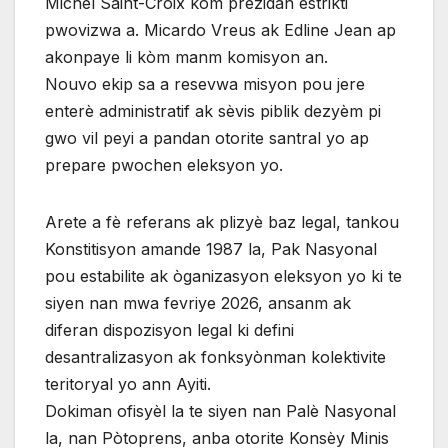
Michel Saint-Croix kòm prezidan estrikti
pwovizwa a. Micardo Vreus ak Edline Jean ap
akonpaye li kòm manm komisyon an.
Nouvo ekip sa a resevwa misyon pou jere
enterè administratif ak sèvis piblik dezyèm pi
gwo vil peyi a pandan otorite santral yo ap
prepare pwochen eleksyon yo.
Arete a fè referans ak plizyè baz legal, tankou
Konstitisyon amande 1987 la, Pak Nasyonal
pou estabilite ak òganizasyon eleksyon yo ki te
siyen nan mwa fevriye 2026, ansanm ak
diferan dispozisyon legal ki defini
desantralizasyon ak fonksyònman kolektivite
teritoryal yo ann Ayiti.
Dokiman ofisyèl la te siyen nan Palè Nasyonal
la, nan Pòtoprens, anba otorite Konsèy Minis