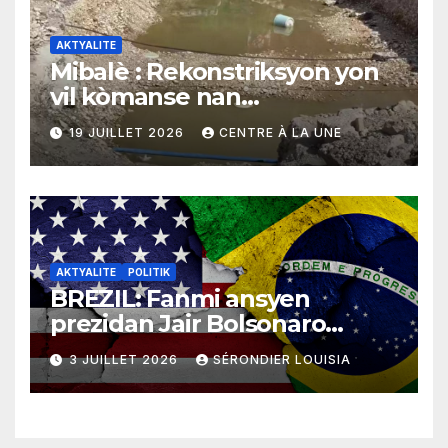
AKTYALITE
Mibalè : Rekonstriksyon yon
vil kòmanse nan
rekonstriksyon lespri moun
19 JUILLET 2026
CENTRE À LA UNE
yo
AKTYALITE
POLITIK
BREZIL: Fanmi ansyen
prezidan Jair Bolsonaro
mande gouvènman
3 JUILLET 2026
SÉRONDIER LOUISIA
ameriken an ogmante taks
sou tout pwodui Brezil ap
vann Etazini jiska fen ane