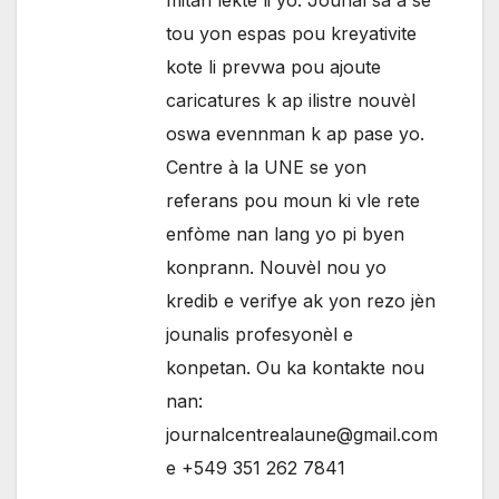
tou yon espas pou kreyativite
kote li prevwa pou ajoute
caricatures k ap ilistre nouvèl
oswa evennman k ap pase yo.
Centre à la UNE se yon
referans pou moun ki vle rete
enfòme nan lang yo pi byen
konprann. Nouvèl nou yo
kredib e verifye ak yon rezo jèn
jounalis profesyonèl e
konpetan. Ou ka kontakte nou
nan:
journalcentrealaune@gmail.com
e +549 351 262 7841