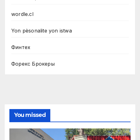
wordle.cl
Yon pèsonalite yon istwa
Финтех
Форекс Брокеры
You missed