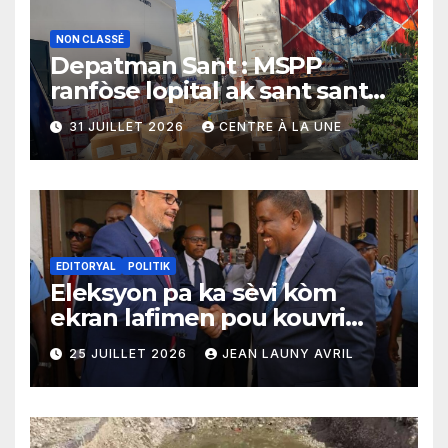
NON CLASSÉ
Depatman Sant : MSPP
ranfòse lopital ak sant sante
yo ak yon enpòtan kagezon
31 JUILLET 2026
CENTRE À LA UNE
materyèl medikal
EDITORYAL
POLITIK
Eleksyon pa ka sèvi kòm
ekran lafimen pou kouvri
echèk tranzisyon an
25 JUILLET 2026
JEAN LAUNY AVRIL