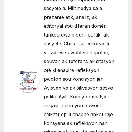
sosyete a. Miltimedya sa a
prezante atik, analiz, ak
editoryal sou diferan domèn
tankou dwa moun, politik, ak
sosyete. Chak jou, editoryal li
yo adrese pwoblèm enpòtan,
souvan ak referans ak sitasyon
otè ki enspire refleksyon
pwofon sou kondisyon jèn
Ayisyen yo ak sitiyasyon sosyo-
politik Ayiti. Kòm yon medya
angaje, li gen yon apwòch
edikatif epi li chache ankouraje
konsyans ak refleksyon nan
mitan lektè li yo. Jounal sa a se