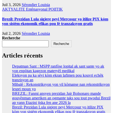
Juil 3, 2026
Sérondier Louisia
AKTYALITE
Entènasyonal
POlITIK
Brezil: Prezidan Lula sigjere peyi Mercosur yo itilize PIX kòm
yon sistèm ekonomik efikas pou fè tranzaksyon gratis
Juil 2, 2026
Sérondier Louisia
Recherche
Recherche
Articles récents
Depatman Sant : MSPP ranfòse lopital ak sant sante yo ak
yon enpòtan kagezon materyèl medikal
Eleksyon pa ka sèvi kòm ekran lafimen pou kouvri echèk
tranzisyon an
Mibalè : Rekonstriksyon yon vil kòmanse nan rekonstriksyon
lespri moun yo
BREZIL: Fanmi ansyen prezidan Jair Bolsonaro mande
gouvènman ameriken an ogmante taks sou tout pwodui Brezil
ap vann Etazini jiska fen ane 2026 la
Brezil: Prezidan Lula sigjere peyi Mercosur yo itilize PIX
kòm yon sistèm ekonomik efikas pou fè tranzaksyon gratis