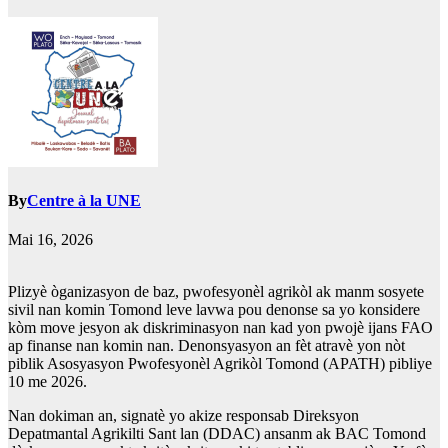
By
Centre à la UNE
Mai 16, 2026
Plizyè òganizasyon de baz, pwofesyonèl agrikòl ak manm sosyete
sivil nan komin Tomond leve lavwa pou denonse sa yo konsidere
kòm move jesyon ak diskriminasyon nan kad yon pwojè ijans FAO
ap finanse nan komin nan. Denonsyasyon an fèt atravè yon nòt
piblik Asosyasyon Pwofesyonèl Agrikòl Tomond (APATH) pibliye
10 me 2026.
Nan dokiman an, signatè yo akize responsab Direksyon
Depatmantal Agrikilti Sant lan (DDAC) ansanm ak BAC Tomond