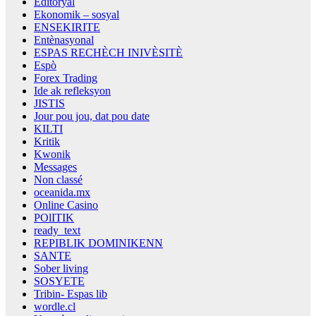
Editoryal
Ekonomik – sosyal
ENSEKIRITE
Entènasyonal
ESPAS RECHÈCH INIVÈSITÈ
Espò
Forex Trading
Ide ak refleksyon
JISTIS
Jour pou jou, dat pou date
KILTI
Kritik
Kwonik
Messages
Non classé
oceanida.mx
Online Casino
POlITIK
ready_text
REPIBLIK DOMINIKENN
SANTE
Sober living
SOSYETE
Tribin- Espas lib
wordle.cl