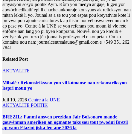
sitiyasyon sosyo-politik Ayiti. Kòm yon medya angaje, li gen yon
apwòch edikatif epi li chache ankouraje konsyans ak refleksyon nan
mitan lektè li yo. Jounal sa a se tou yon espas pou kreyativite kote li
prevwa pou ajoute caricatures k ap ilistre nouvèl oswa evennman k
ap pase yo. Centre à la UNE se yon referans pou moun ki vle rete
enfòme nan lang yo pi byen konprann. Nouvèl nou yo kredib e
verifye ak yon rezo jèn jounalis profesyonèl e konpetan. Ou ka
kontakte nou nan: journalcentrealaune@gmail.com e +549 351 262
7841
Related Post
AKTYALITE
Mibalè : Rekonstriksyon yon vil kòmanse nan rekonstriksyon
lespri moun yo
Juil 19, 2026
Centre à la UNE
AKTYALITE
POlITIK
BREZIL: Fanmi ansyen prezidan Jair Bolsonaro mande
gouvènman ameriken an ogmante taks sou tout pwodui Brezil
ap vann Etazini jiska fen ane 2026 la