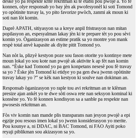
dèske yo pa respekte kritè rekritman ki te etabli pou pwojè a. Yo fè
konnen, olye responsab yo bay jèn ak pwofesyonèl ki soti Tomond
yo opòtinite travay la, yo pito favorize pwòch, zanmi ak moun ki
soti nan lòt komin.
Daprè APATH, sitiyasyon sa a kreye anpil fristrasyon nan mitan
popilasyon an, espesyalman lakay jèn ki te prepare tèt yo pou sèvi
komin yo. Òganizasyon an estime pratik sa yo montre yon mank
respè total anvè kapasite ak diyite pitit Tomond yo.
Nan nòt la, plizyè kestyon poze sou fason otorite yo kontinye mete
moun lokal yo sou kote nan pwojè ak aktivite k ap fèt nan komin
nan. “Èske kad Tomond yo pa gen konpetans nesesè pou fè travay
sa yo ? Èske jèn Tomond ki etidye yo pa gen dwa jwenn opòtinite
travay lakay yo ?” se kèk nan kestyon ki soulve nan dokiman an.
Responsab òganizasyon yo raple tou avi rekritman an te klèman
presize ajan ankèt yo te dwe sòti oswa rete nan seksyon kominal ki
konsène yo. Yo fè konnen kondisyon sa a sanble pa respekte nan
pwosesis rekritman an.
Fòs viv komin nan mande plis transparans nan jesyon pwojè a epi
egzije pou resous imen lokal yo jwenn konsiderasyon yo merite.
Pou kounye a, ni DDAC, ni BAC Tomond, ni FAO Ayiti poko
reyaji piblikman sou akizasyon sa yo.