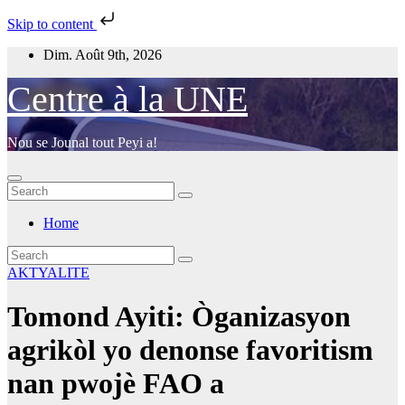
Skip to content
Skip
Dim. Août 9th, 2026
to
content
Centre à la UNE
Nou se Jounal tout Peyi a!
Home
AKTYALITE
Tomond Ayiti: Òganizasyon
agrikòl yo denonse favoritism
nan pwojè FAO a