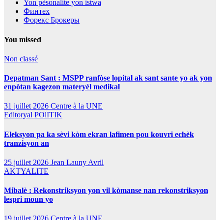
Yon pèsonalite yon istwa
Финтех
Форекс Брокеры
You missed
Non classé
Depatman Sant : MSPP ranfòse lopital ak sant sante yo ak yon
enpòtan kagezon materyèl medikal
31 juillet 2026
Centre à la UNE
Editoryal
POlITIK
Eleksyon pa ka sèvi kòm ekran lafimen pou kouvri echèk
tranzisyon an
25 juillet 2026
Jean Launy Avril
AKTYALITE
Mibalè : Rekonstriksyon yon vil kòmanse nan rekonstriksyon
lespri moun yo
19 juillet 2026
Centre à la UNE