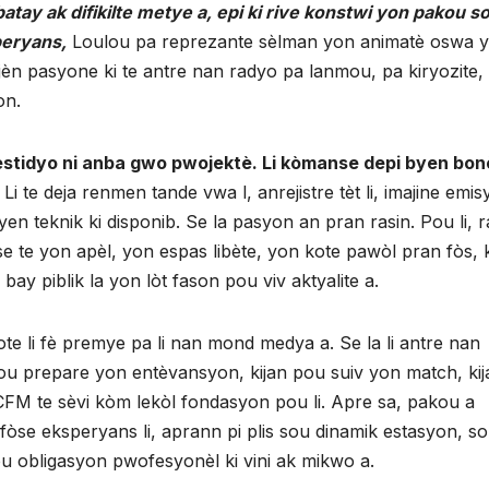
atay ak difikilte metye a, epi ki rive konstwi yon pakou so
peryans,
Loulou pa reprezante sèlman yon animatè oswa 
jèn pasyone ki te antre nan radyo pa lanmou, pa kiryozite
on.
stidyo ni anba gwo pwojektè. Li kòmanse depi byen bon
.
Li te deja renmen tande vwa l, anrejistre tèt li, imajine emis
 teknik ki disponib. Se la pasyon an pran rasin. Pou li, 
e te yon apèl, yon espas libète, yon kote pawòl pran fòs, 
ay piblik la yon lòt fason pou viv aktyalite a.
e li fè premye pa li nan mond medya a. Se la li antre nan
an pou prepare yon entèvansyon, kijan pou suiv yon match, ki
 RCFM te sèvi kòm lekòl fondasyon pou li. Apre sa, pakou a
òse eksperyans li, aprann pi plis sou dinamik estasyon, s
ou obligasyon pwofesyonèl ki vini ak mikwo a.