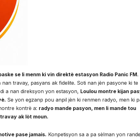
 paske se li menm ki vin direktè estasyon Radio Panic FM
.
nan travay, pasyans ak fidelite. Soti nan jèn pasyone ki te
 jodi a nan direksyon yon estasyon,
Loulou montre kijan pas
ryè.
Se yon egzanp pou anpil jèn ki renmen radyo, men ki 
montre kontrè a:
radyo mande pasyon, men li mande tou
 travay ak lòt moun.
motive pase jamais.
Konpetisyon sa a pa sèlman yon rand