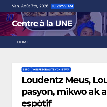
Skip
content
Ven. Août 7th, 2026
10:27:00 AM
to
content
Centre à la UNE
HOME
ESPÒ
YON PÈSONALITE YON ISTWA
Loudentz Meus, Loul
pasyon, mikwo ak a
espòtif