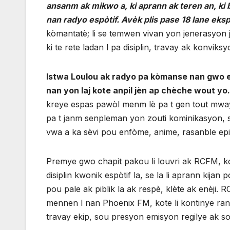
ansanm ak mikwo a, ki aprann ak teren an, ki b
nan radyo espòtif. Avèk plis pase 18 lane eks
kòmantatè; li se temwen vivan yon jenerasyon 
ki te rete ladan l pa disiplin, travay ak konviksy
Istwa Loulou ak radyo pa kòmanse nan gwo e
nan yon laj kote anpil jèn ap chèche wout yo
kreye espas pawòl menm lè pa t gen tout mwayen
pa t janm senpleman yon zouti kominikasyon, s
vwa a ka sèvi pou enfòme, anime, rasanble epi b
Premye gwo chapit pakou li louvri ak RCFM, kot
disiplin kwonik espòtif la, se la li aprann kij
pou pale ak piblik la ak respè, klète ak enèji.
mennen l nan Phoenix FM, kote li kontinye ranf
travay ekip, sou presyon emisyon regilye ak s