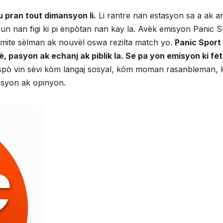
 pran tout dimansyon li.
Li rantre nan estasyon sa a ak an
 youn nan figi ki pi enpòtan nan kay la. Avèk emisyon Panic S
 limite sèlman ak nouvèl oswa rezilta match yo.
Panic Sport 
, pasyon ak echanj ak piblik la. Se pa yon emisyon ki fèt
spò vin sèvi kòm langaj sosyal, kòm moman rasanbleman,
syon ak opinyon.