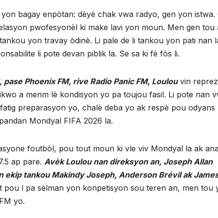
yon bagay enpòtan: dèyè chak vwa radyo, gen yon istwa.
relasyon pwofesyonèl ki make lavi yon moun. Men gen tou 
kou yon travay òdinè. Li pale de li tankou yon pati nan lav
bilite li pote devan piblik la. Se sa ki fè fòs li.
, pase Phoenix FM, rive Radio Panic FM, Loulou
vin reprez
wo a menm lè kondisyon yo pa toujou fasil. Li pote nan vw
atig preparasyon yo, chalè deba yo ak respè pou odyans 
la pandan Mondyal FIFA 2026 la.
syone foutbòl, pou tout moun ki vle viv Mondyal la ak anal
.5 ap pare.
Avèk Loulou nan direksyon an, Joseph Allan
yon ekip tankou Makindy Joseph, Anderson Brévil ak Jame
 pou l pa sèlman yon konpetisyon sou teren an, men tou 
 FM yo.