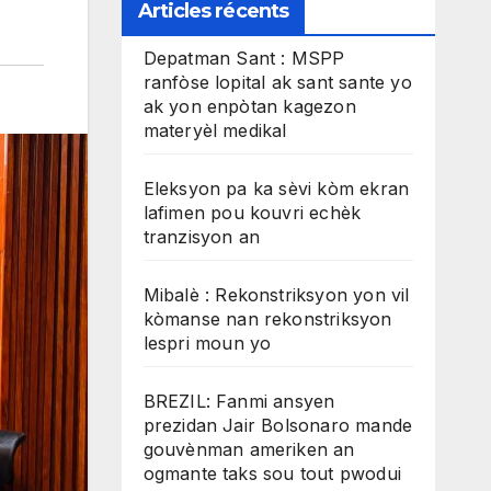
Articles récents
Depatman Sant : MSPP
ranfòse lopital ak sant sante yo
ak yon enpòtan kagezon
materyèl medikal
Eleksyon pa ka sèvi kòm ekran
lafimen pou kouvri echèk
tranzisyon an
Mibalè : Rekonstriksyon yon vil
kòmanse nan rekonstriksyon
lespri moun yo
BREZIL: Fanmi ansyen
prezidan Jair Bolsonaro mande
gouvènman ameriken an
ogmante taks sou tout pwodui