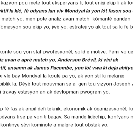
azyon pou mete tout eksperyans li, tout enèji ekip li ak to
ktif la klè, fè odyans lan viv Mondyal la yon lòt fason sou 
lta match yo, men pote analiz avan match, kòmantè pandan
asyon sou ekip yo, jwè yo, estrateji yo ak tout sa ki fè 
konte sou yon staf pwofesyonèl, solid e motive. Pami yo g
z avan e aprè match yo, Anderson Brévil, ki vini ak
òtif, ansanm ak James Pacombe, yon lòt vwa ki deja abitye
 vle bay Mondyal la koulè pa yo, ak yon stil ki melanje
iblik la. Dèyè tout mouvman sa a, gen tou vizyon Joseph 
ni travay estasyon an ak devlopman pwogram yo.
 fè fas ak anpil defi teknik, ekonomik ak òganizasyonèl, 
odyans li se pa yon ti bagay. Sa mande lidèchip, konfyans 
u kontinye sèvi kominote a malgre tout obstak yo.