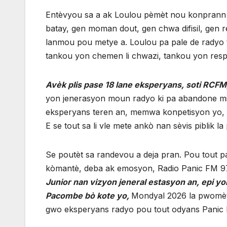
Entèvyou sa a ak Loulou pèmèt nou konprann 
batay, gen moman dout, gen chwa difisil, gen 
lanmou pou metye a. Loulou pa pale de radyo tan
tankou yon chemen li chwazi, tankou yon responsa
Avèk plis pase 18 lane eksperyans, soti RCFM
yon jenerasyon moun radyo ki pa abandone mik
eksperyans teren an, memwa konpetisyon yo, f
E se tout sa li vle mete ankò nan sèvis piblik 
Se poutèt sa randevou a deja pran. Pou tout pa
kòmantè, deba ak emosyon, Radio Panic FM 97
Junior nan vizyon jeneral estasyon an, epi 
Pacombe bò kote yo,
Mondyal 2026 la pwomèt
gwo eksperyans radyo pou tout odyans Panic