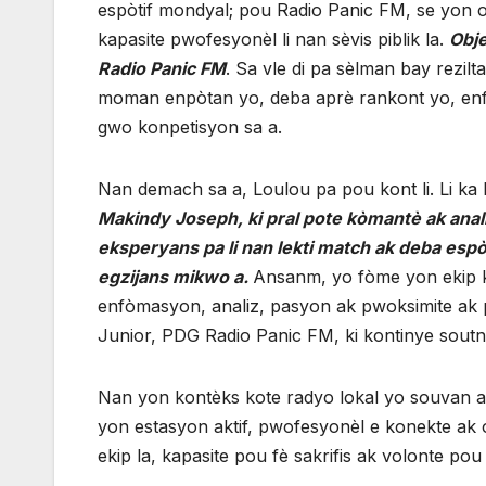
espòtif mondyal; pou Radio Panic FM, se yon ok
kapasite pwofesyonèl li nan sèvis piblik la.
Obje
Radio Panic FM
. Sa vle di pa sèlman bay rezi
moman enpòtan yo, deba aprè rankont yo, enfòm
gwo konpetisyon sa a.
Nan demach sa a, Loulou pa pou kont li. Li ka 
Makindy Joseph, ki pral pote kòmantè ak anali
eksperyans pa li nan lekti match ak deba esp
egzijans mikwo a.
Ansanm, yo fòme yon ekip ki
enfòmasyon, analiz, pasyon ak pwoksimite ak p
Junior, PDG Radio Panic FM, ki kontinye sout
Nan yon kontèks kote radyo lokal yo souvan ap
yon estasyon aktif, pwofesyonèl e konekte ak 
ekip la, kapasite pou fè sakrifis ak volonte po