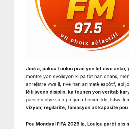
Jodi a, pakou Loulou pran yon lòt nivo ankò,
montre yon evolisyon ki pa fèt nan chans, men 
anrejistre vwa li, rive nan animatè espòtif, epi
lè li jwenn disiplin, ka tounen yon veritab ka
panse metye sa a pa gen chemen klè. Istwa li 
vizyon, regilarite, fòmasyon ak kapasite pou
Pou Mondyal FIFA 2026 la, Loulou parèt plis 