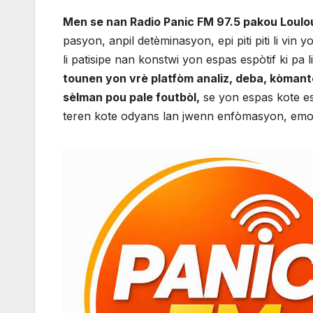
Men se nan Radio Panic FM 97.5 pakou Loulou
pasyon, anpil detèminasyon, epi piti piti li vin
li patisipe nan konstwi yon espas espòtif ki pa
tounen yon vrè platfòm analiz, deba, kòmantè
sèlman pou pale foutbòl,
se yon espas kote e
teren kote odyans lan jwenn enfòmasyon, emo