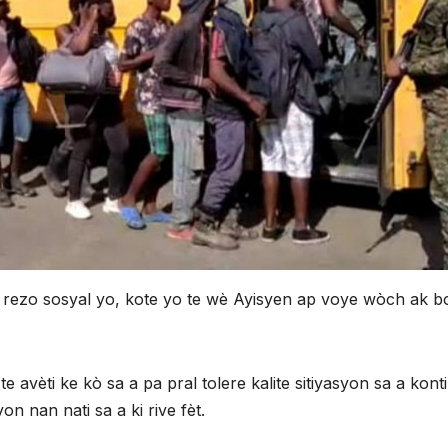
ou rezo sosyal yo, kote yo te wè Ayisyen ap voye wòch ak b
 avèti ke kò sa a pa pral tolere kalite sitiyasyon sa a konti
 nan nati sa a ki rive fèt.