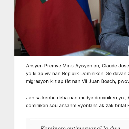
Ansyen Premye Minis Ayisyen an, Claude Jos
yo ki ap viv nan Repiblik Dominikèn. Se devan
migrasyon ki t ap fèt nan Vil Juan Bosch, pw
Jan sa kenbe deba nan medya dominiken yo , C
dominiken sou ansanm vyonlans ak zak brital ke