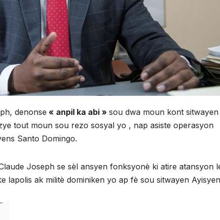
eph, denonse
« anpil ka abi »
sou dwa moun kont sitwayen
 zye tout moun sou rezo sosyal yo , nap asiste operasyon
ovens Santo Domingo.
laude Joseph se sèl ansyen fonksyonè ki atire atansyon l
 lapolis ak militè dominiken yo ap fè sou sitwayen Ayisyen