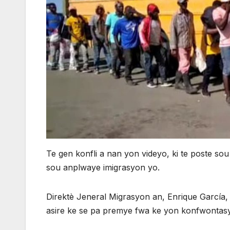
Te gen konfli a nan yon videyo, ki te poste s
sou anplwaye imigrasyon yo.
Direktè Jeneral Migrasyon an, Enrique García, te
asire ke se pa premye fwa ke yon konfwontasyon