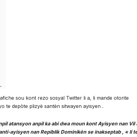
iche sou kont rezo sosyal Twitter li a, li mande otorite
o te depòte plizyè santèn sitwayen ayisyen .
pil atansyon anpil ka abi dwa moun kont Ayisyen nan Vil
nti-ayisyen nan Repiblik Dominikèn se inakseptab , « li t