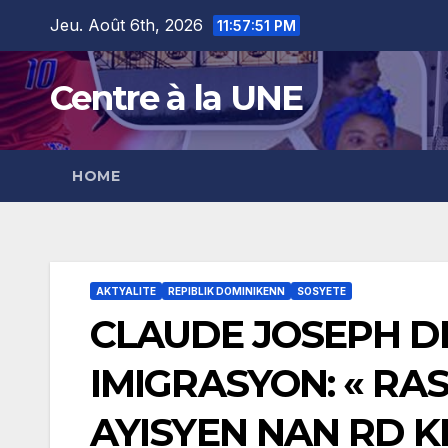
Skip
content
Jeu. Août 6th, 2026
11:57:52 PM
to
content
Centre à la UNE
HOME
AKTYALITE
REPIBLIK DOMINIKENN
SOSYETE
CLAUDE JOSEPH 
IMIGRASYON: « RAS
AYISYEN NAN RD K