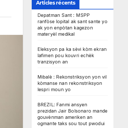
Articles récents
Depatman Sant : MSPP
ranfòse lopital ak sant sante yo
ak yon enpòtan kagezon
materyèl medikal
Eleksyon pa ka sèvi kòm ekran
lafimen pou kouvri echèk
tranzisyon an
Mibalè : Rekonstriksyon yon vil
kòmanse nan rekonstriksyon
lespri moun yo
BREZIL: Fanmi ansyen
prezidan Jair Bolsonaro mande
gouvènman ameriken an
ogmante taks sou tout pwodui