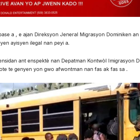
 pase a , e ajan Direksyon Jeneral Migrasyon Dominiken an
yen ayisyen ilegal nan peyi a.
 ensidan ant enspektè nan Depatman Kontwòl Imigrasyon
 kote te genyen yon gwo afwontman nan fas ak fas sa .