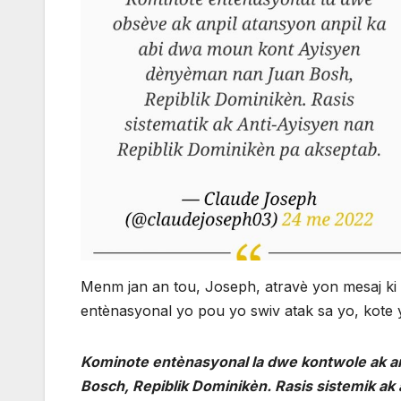
Menm jan an tou, Joseph, atravè yon mesaj ki af
entènasyonal yo pou yo swiv atak sa yo, kote y
Kominote entènasyonal la dwe kontwole ak an
Bosch, Repiblik Dominikèn. Rasis sistemik ak a