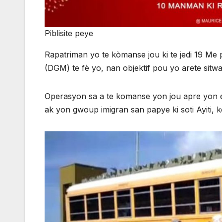
Piblisite peye
Rapatriman yo te kòmanse jou ki te jedi 19 Me
(DGM) te fè yo, nan objektif pou yo arete sitwa
Operasyon sa a te komanse yon jou apre yon
ak yon gwoup imigran san papye ki soti Ayiti,