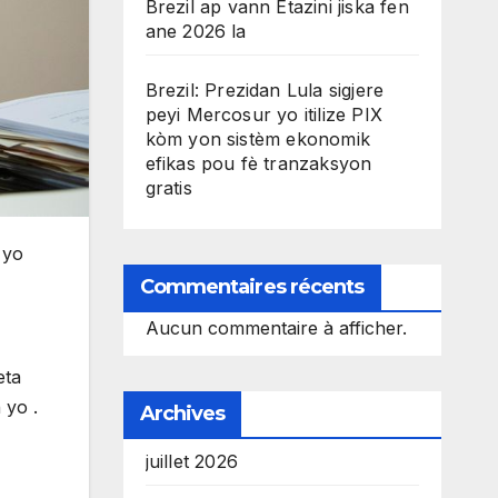
Brezil ap vann Etazini jiska fen
ane 2026 la
Brezil: Prezidan Lula sigjere
peyi Mercosur yo itilize PIX
kòm yon sistèm ekonomik
efikas pou fè tranzaksyon
gratis
 yo
Commentaires récents
Aucun commentaire à afficher.
eta
 yo .
Archives
juillet 2026