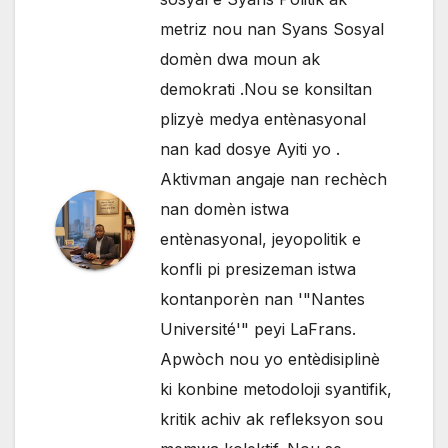
metriz nou nan Syans Sosyal
domèn dwa moun ak
demokrati .Nou se konsiltan
plizyè medya entènasyonal
nan kad dosye Ayiti yo .
Aktivman angaje nan rechèch
nan domèn istwa
entènasyonal, jeyopolitik e
konfli pi presizeman istwa
kontanporèn nan '"Nantes
Université'" peyi LaFrans.
Apwòch nou yo entèdisiplinè
ki konbine metodoloji syantifik,
kritik achiv ak refleksyon sou