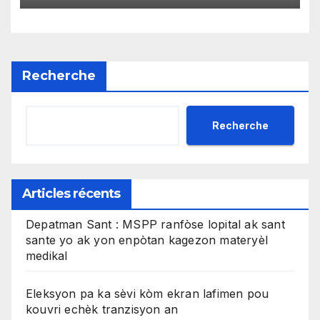
gratis
Recherche
Recherche
Articles récents
Depatman Sant : MSPP ranfòse lopital ak sant
sante yo ak yon enpòtan kagezon materyèl
medikal
Eleksyon pa ka sèvi kòm ekran lafimen pou
kouvri echèk tranzisyon an