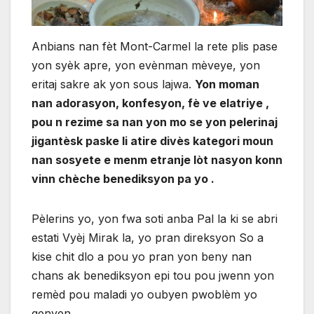
Anbians nan fèt Mont-Carmel la rete plis pase
yon syèk apre, yon evènman mèveye, yon
eritaj sakre ak yon sous lajwa.
Yon moman
nan adorasyon, konfesyon, fè ve elatriye ,
pou n rezime sa nan yon mo se yon pelerinaj
jigantèsk paske li atire divès kategori moun
nan sosyete e menm etranje lòt nasyon konn
vinn chèche benediksyon pa yo .
Pèlerins yo, yon fwa soti anba Pal la ki se abri
estati Vyèj Mirak la, yo pran direksyon So a
kise chit dlo a pou yo pran yon beny nan
chans ak benediksyon epi tou pou jwenn yon
remèd pou maladi yo oubyen pwoblèm yo
genyen .