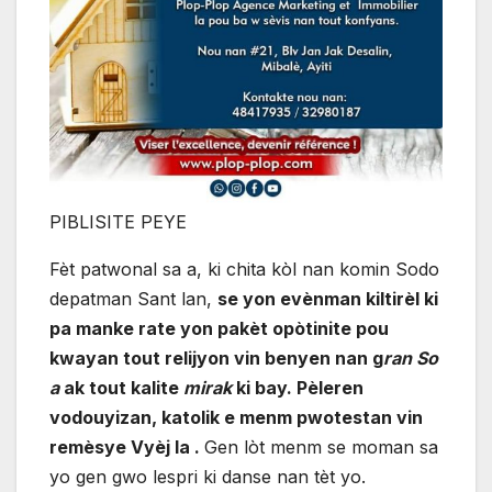
PIBLISITE PEYE
Fèt patwonal sa a, ki chita kòl nan komin Sodo
depatman Sant lan,
se yon evènman kiltirèl ki
pa manke rate yon pakèt opòtinite pou
kwayan tout relijyon vin benyen nan g
ran So
a
ak tout kalite
mirak
ki bay. Pèleren
vodouyizan, katolik e menm pwotestan vin
remèsye Vyèj la .
Gen lòt menm se moman sa
yo gen gwo lespri ki danse nan tèt yo.