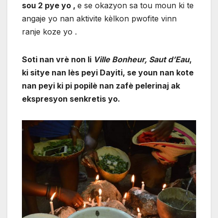
sou 2 pye yo ,
e se okazyon sa tou moun ki te
angaje yo nan aktivite kèlkon pwofite vinn
ranje koze yo .
Soti nan vrè non li
Ville Bonheur, Saut d’Eau
,
ki sitye nan lès peyi Dayiti, se youn nan kote
nan peyi ki pi popilè nan zafè pelerinaj ak
ekspresyon senkretis yo.