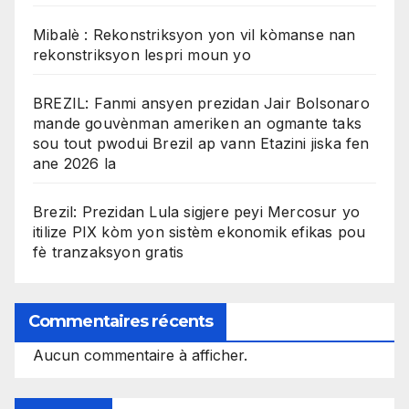
Mibalè : Rekonstriksyon yon vil kòmanse nan
rekonstriksyon lespri moun yo
BREZIL: Fanmi ansyen prezidan Jair Bolsonaro
mande gouvènman ameriken an ogmante taks
sou tout pwodui Brezil ap vann Etazini jiska fen
ane 2026 la
Brezil: Prezidan Lula sigjere peyi Mercosur yo
itilize PIX kòm yon sistèm ekonomik efikas pou
fè tranzaksyon gratis
Commentaires récents
Aucun commentaire à afficher.