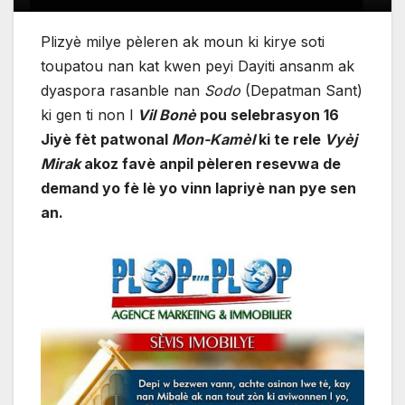
Plizyè milye pèleren ak moun ki kirye soti
toupatou nan kat kwen peyi Dayiti ansanm ak
dyaspora rasanble nan
Sodo
(Depatman Sant)
ki gen ti non l
Vil Bonè
pou selebrasyon 16
Jiyè fèt patwonal
Mon-Kamèl
ki te rele
Vyèj
Mirak
akoz favè anpil pèleren resevwa de
demand yo fè lè yo vinn lapriyè nan pye sen
an.