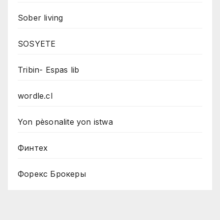
Sober living
SOSYETE
Tribin- Espas lib
wordle.cl
Yon pèsonalite yon istwa
Финтех
Форекс Брокеры