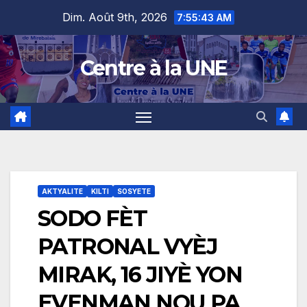
Skip
content
Dim. Août 9th, 2026
7:55:44 AM
to
content
Centre à la UNE
AKTYALITE
KILTI
SOSYETE
SODO FÈT
PATRONAL VYÈJ
MIRAK, 16 JIYÈ YON
EVENMAN NOU PA