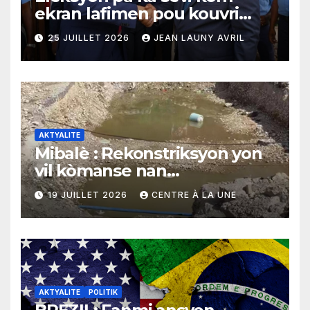
ekran lafimen pou kouvri
echèk tranzisyon an
25 JUILLET 2026
JEAN LAUNY AVRIL
AKTYALITE
Mibalè : Rekonstriksyon yon
vil kòmanse nan
rekonstriksyon lespri moun
19 JUILLET 2026
CENTRE À LA UNE
yo
AKTYALITE
POLITIK