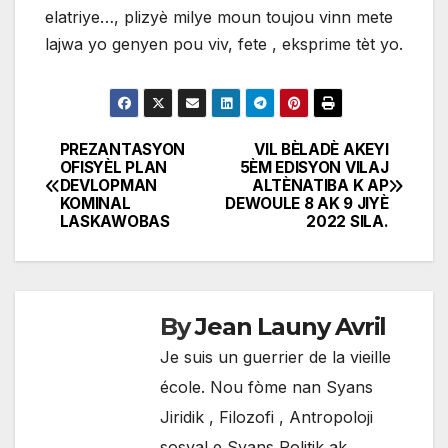
elatriye…, plizyè milye moun toujou vinn mete
lajwa yo genyen pou viv, fete , eksprime tèt yo.
PREZANTASYON
VIL BÈLADÈ AKEYI
Navigation
OFISYÈL PLAN
5ÈM EDISYON VILAJ
DEVLOPMAN
ALTÈNATIBA K AP
de
KOMINAL
DEWOULE 8 AK 9 JIYÈ
LASKAWOBAS
2022 SILA.
l'article
By
Jean Launy Avril
Je suis un guerrier de la vieille
école. Nou fòme nan Syans
Jiridik , Filozofi , Antropoloji
sosyal e Syans Politik ak