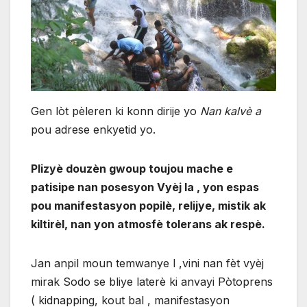
Gen lòt pèleren ki konn dirije yo
Nan kalvè a
pou adrese enkyetid yo.
Plizyè douzèn gwoup toujou mache e
patisipe nan posesyon Vyèj la , yon espas
pou manifestasyon popilè, relijye, mistik ak
kiltirèl, nan yon atmosfè tolerans ak respè.
Jan anpil moun temwanye l ,vini nan fèt vyèj
mirak Sodo se bliye laterè ki anvayi Pòtoprens
( kidnapping, kout bal , manifestasyon