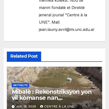
memwa kolektif. Nou se
manm fondatè et Direktè
jeneral jounal "Centre à la
UNE". Mail:
jean.launy.avril@mi.unc.edu.ar
Related Post
AKTYALITE
Mibalè : Rekonstriksyon yon
vil kòmanse nan
rekonstriksyon lespri moun
JUIL 19, 2026
CENTRE À LA UNE