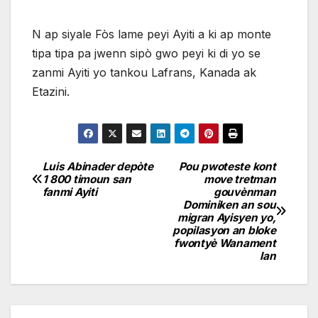
N ap siyale Fòs lame peyi Ayiti a ki ap monte
tipa tipa pa jwenn sipò gwo peyi ki di yo se
zanmi Ayiti yo tankou Lafrans, Kanada ak
Etazini.
Luis Abinader depòte
Pou pwoteste kont
Navigation
1 800 timoun san
move tretman
fanmi Ayiti
gouvènman
de
Dominiken an sou
migran Ayisyen yo,
l'article
popilasyon an bloke
fwontyè Wanament
lan