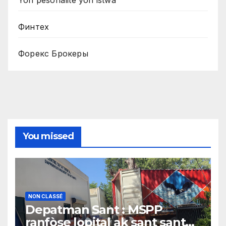
Yon pèsonalite yon istwa
Финтех
Форекс Брокеры
You missed
NON CLASSÉ
Depatman Sant : MSPP
ranfòse lopital ak sant sante