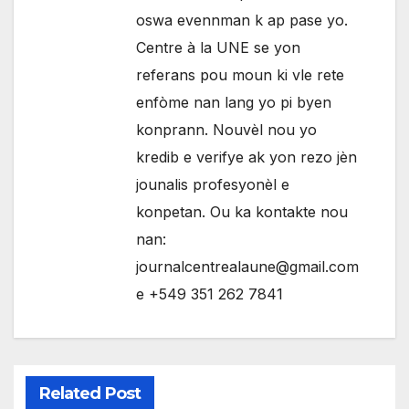
oswa evennman k ap pase yo.
Centre à la UNE se yon
referans pou moun ki vle rete
enfòme nan lang yo pi byen
konprann. Nouvèl nou yo
kredib e verifye ak yon rezo jèn
jounalis profesyonèl e
konpetan. Ou ka kontakte nou
nan:
journalcentrealaune@gmail.com
e +549 351 262 7841
Related Post