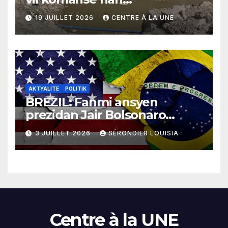
rekonstriksyon lespri moun
19 JUILLET 2026
CENTRE À LA UNE
yo
AKTYALITE
POLITIK
BREZIL: Fanmi ansyen
prezidan Jair Bolsonaro
mande gouvènman
3 JUILLET 2026
SÉRONDIER LOUISIA
ameriken an ogmante taks
sou tout pwodui Brezil ap
vann Etazini jiska fen ane
2026 la
Centre à la UNE