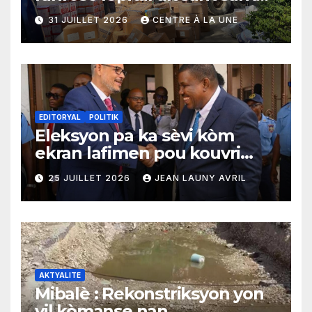
yo ak yon enpòtan kagezon
31 JUILLET 2026
CENTRE À LA UNE
materyèl medikal
EDITORYAL
POLITIK
Eleksyon pa ka sèvi kòm
ekran lafimen pou kouvri
echèk tranzisyon an
25 JUILLET 2026
JEAN LAUNY AVRIL
AKTYALITE
Mibalè : Rekonstriksyon yon
vil kòmanse nan