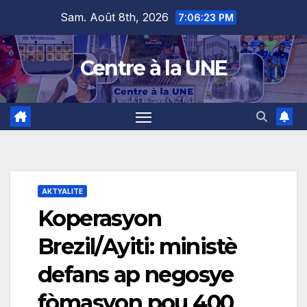
Skip
content
Sam. Août 8th, 2026
7:06:24 PM
to
content
Centre à la UNE
AKTYALITE
Koperasyon
Brezil/Ayiti: ministè
defans ap negosye
fòmasyon pou 400