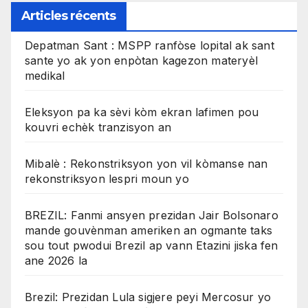
Articles récents
Depatman Sant : MSPP ranfòse lopital ak sant
sante yo ak yon enpòtan kagezon materyèl
medikal
Eleksyon pa ka sèvi kòm ekran lafimen pou
kouvri echèk tranzisyon an
Mibalè : Rekonstriksyon yon vil kòmanse nan
rekonstriksyon lespri moun yo
BREZIL: Fanmi ansyen prezidan Jair Bolsonaro
mande gouvènman ameriken an ogmante taks
sou tout pwodui Brezil ap vann Etazini jiska fen
ane 2026 la
Brezil: Prezidan Lula sigjere peyi Mercosur yo