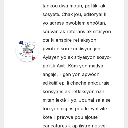
tankou dwa moun, politik, ak
sosyete. Chak jou, editoryal li
yo adrese pwoblèm enpòtan,
souvan ak referans ak sitasyon
otè ki enspire refleksyon
pwofon sou kondisyon jèn
Ayisyen yo ak sitiyasyon sosyo-
politik Ayiti. Kòm yon medya
angaje, li gen yon apwòch
edikatif epi li chache ankouraje
konsyans ak refleksyon nan
mitan lektè li yo. Jounal sa a se
tou yon espas pou kreyativite
kote li prevwa pou ajoute
caricatures k ap ilistre nouvèl