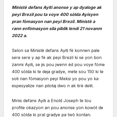
Ministè defans Ayiti anonse y ap dyaloge ak
peyi Brezil pou ta voye 400 sòlda Ayisyen
pran fòmasyon nan peyi Brezil. Ministè a
rann enfòmasyon sila piblik lendi 21 novanm
2022 a.
Selon sa Ministè defans Ayiti fè konnen pale
sere sere y ap fè ak peyi Brezil ki se yon bon
zanmi Ayiti, se jis pou jwenn èd pou voye fòme
400 sòlda ki te deja gradye, mete sou 150 ki te
soti nan fòmasyon peyi Meksi yo pou yo ka
espesyalize nan pilotaj dwo n ak tirè delit.
Minis defans Ayiti a Enold Joseph te tou
profite okazyon an pou anonse yon kowòt de
400 sòlda ki pral gradye pa twò kontan.