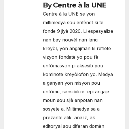
By
Centre à la UNE
Centre à la UNE se yon
miltimedya sou entènèt ki te
fonde 9 jiyè 2020. Li espesyalize
nan bay nouvèl nan lang
kreyòl, yon angajman ki reflete
vizyon fondatè yo pou fè
enfòmasyon pi aksesib pou
kominote kreyòlofòn yo. Medya
a genyen yon misyon pou
enfòme, sansibilize, epi angaje
moun sou sijè enpòtan nan
sosyete a. Miltimedya sa a
prezante atik, analiz, ak
editoryal sou diferan domèn