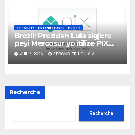
jiska fen ane 2026 la
AKTYALITE
ENTÈNASYONAL
POLITIK
Brezil: Prezidan Lula sigjere
peyi Mercosur yo itilize PIX
kòm yon sistèm ekonomik
JUIL 2, 2026
SÉRONDIER LOUISIA
efikas pou fè tranzaksyon
gratis
Recherche
Recherche