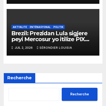
pwodui Brezil ap vann Etazini
jiska fen ane 2026 la
AKTYALITE
ENTÈNASYONAL
POLITIK
Brezil: Prezidan Lula sigjere
peyi Mercosur yo itilize PIX
kòm yon sistèm ekonomik
JUIL 2, 2026
SÉRONDIER LOUISIA
efikas pou fè tranzaksyon
gratis
Recherche
Recherche