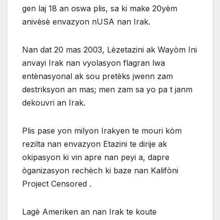
gen laj 18 an oswa plis, sa ki make 20yèm
anivèsè envazyon nUSA nan Irak.
Nan dat 20 mas 2003, Lèzetazini ak Wayòm Ini
anvayi Irak nan vyolasyon flagran lwa
entènasyonal ak sou pretèks jwenn zam
destriksyon an mas; men zam sa yo pa t janm
dekouvri an Irak.
Plis pase yon milyon Irakyen te mouri kòm
rezilta nan envazyon Etazini te dirije ak
okipasyon ki vin apre nan peyi a, dapre
òganizasyon rechèch ki baze nan Kalifòni
Project Censored .
Lagè Ameriken an nan Irak te koute