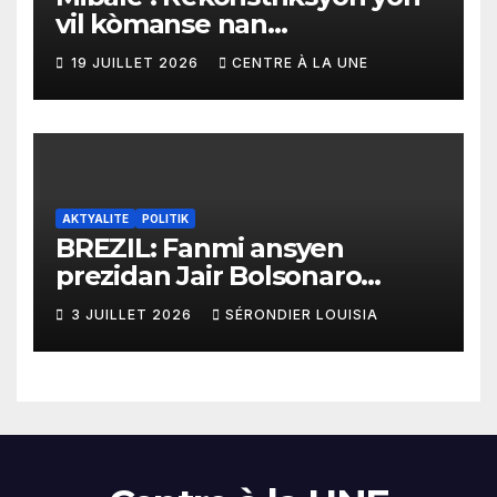
vil kòmanse nan
rekonstriksyon lespri moun
19 JUILLET 2026
CENTRE À LA UNE
yo
AKTYALITE
POLITIK
BREZIL: Fanmi ansyen
prezidan Jair Bolsonaro
mande gouvènman
3 JUILLET 2026
SÉRONDIER LOUISIA
ameriken an ogmante taks
sou tout pwodui Brezil ap
vann Etazini jiska fen ane
2026 la