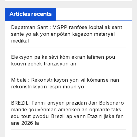
Articles récents
Depatman Sant : MSPP ranfòse lopital ak sant
sante yo ak yon enpòtan kagezon materyèl
medikal
Eleksyon pa ka sèvi kòm ekran lafimen pou
kouvri echèk tranzisyon an
Mibalè : Rekonstriksyon yon vil kòmanse nan
rekonstriksyon lespri moun yo
BREZIL: Fanmi ansyen prezidan Jair Bolsonaro
mande gouvènman ameriken an ogmante taks
sou tout pwodui Brezil ap vann Etazini jiska fen
ane 2026 la