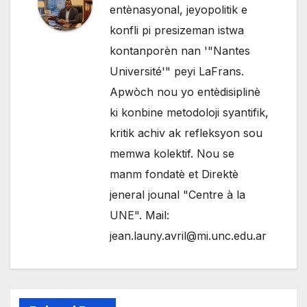
entènasyonal, jeyopolitik e
konfli pi presizeman istwa
kontanporèn nan '"Nantes
Université'" peyi LaFrans.
Apwòch nou yo entèdisiplinè
ki konbine metodoloji syantifik,
kritik achiv ak refleksyon sou
memwa kolektif. Nou se
manm fondatè et Direktè
jeneral jounal "Centre à la
UNE". Mail:
jean.launy.avril@mi.unc.edu.ar