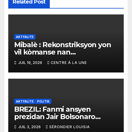
Related Post
AKTYALITE
Mibalè : Rekonstriksyon yon
vil kòmanse nan
rekonstriksyon lespri moun
JUIL 19, 2026
CENTRE À LA UNE
yo
AKTYALITE
POLITIK
BREZIL: Fanmi ansyen
prezidan Jair Bolsonaro
mande gouvènman ameriken
JUIL 3, 2026
SÉRONDIER LOUISIA
an ogmante taks sou tout