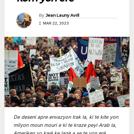
By
Jean Launy Avril
MAR 22, 2023
De deseni apre envazyon Irak la, ki te kite yon
milyon moun mouri e ki te kraze peyi Arab la,
Ameriken yo kwè ke lagè a se te yon erè,