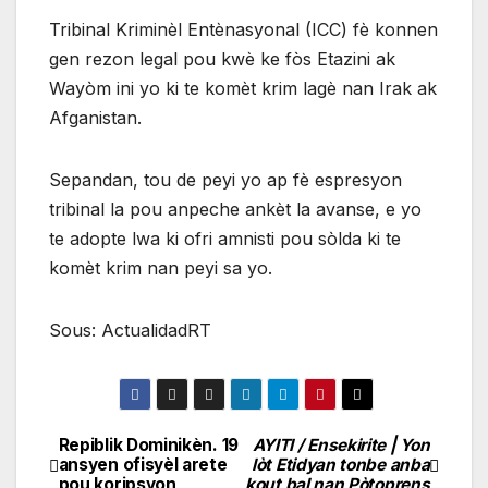
Tribinal Kriminèl Entènasyonal (ICC) fè konnen
gen rezon legal pou kwè ke fòs Etazini ak
Wayòm ini yo ki te komèt krim lagè nan Irak ak
Afganistan.
Sepandan, tou de peyi yo ap fè espresyon
tribinal la pou anpeche ankèt la avanse, e yo
te adopte lwa ki ofri amnisti pou sòlda ki te
komèt krim nan peyi sa yo.
Sous: ActualidadRT
Repiblik Dominikèn. 19
AYITI / Ensekirite | Yon
Navigation
ansyen ofisyèl arete
lòt Etidyan tonbe anba
pou koripsyon
kout bal nan Pòtoprens