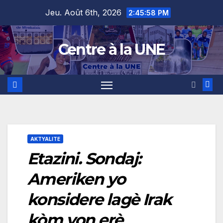
Skip
content
Jeu. Août 6th, 2026
2:45:59 PM
to
content
Centre à la UNE
AKTYALITE
Etazini. Sondaj:
Ameriken yo
konsidere lagè Irak
kòm yon erè