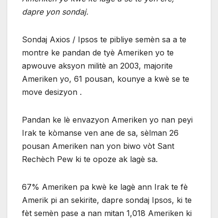
dapre yon sondaj.
Sondaj Axios / Ipsos te pibliye semèn sa a te
montre ke pandan de tyè Ameriken yo te
apwouve aksyon militè an 2003, majorite
Ameriken yo, 61 pousan, kounye a kwè se te
move desizyon .
Pandan ke lè envazyon Ameriken yo nan peyi
Irak te kòmanse ven ane de sa, sèlman 26
pousan Ameriken nan yon biwo vòt Sant
Rechèch Pew ki te opoze ak lagè sa.
67% Ameriken pa kwè ke lagè ann Irak te fè
Amerik pi an sekirite, dapre sondaj Ipsos, ki te
fèt semèn pase a nan mitan 1,018 Ameriken ki