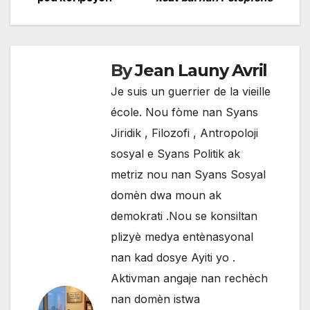
de
l'article
By
Jean Launy Avril
Je suis un guerrier de la vieille
école. Nou fòme nan Syans
Jiridik , Filozofi , Antropoloji
sosyal e Syans Politik ak
metriz nou nan Syans Sosyal
domèn dwa moun ak
demokrati .Nou se konsiltan
plizyè medya entènasyonal
nan kad dosye Ayiti yo .
Aktivman angaje nan rechèch
nan domèn istwa