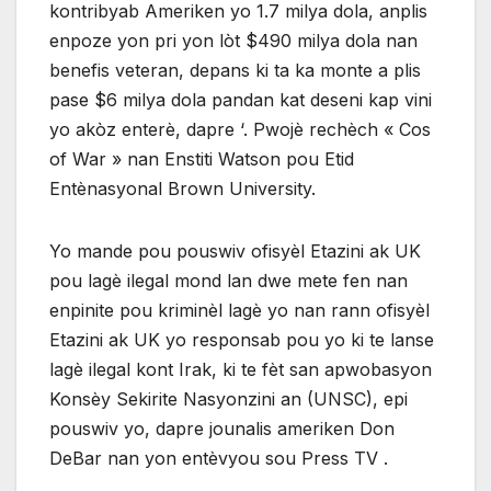
kontribyab Ameriken yo 1.7 milya dola, anplis
enpoze yon pri yon lòt $490 milya dola nan
benefis veteran, depans ki ta ka monte a plis
pase $6 milya dola pandan kat deseni kap vini
yo akòz enterè, dapre ‘. Pwojè rechèch « Cos
of War » nan Enstiti Watson pou Etid
Entènasyonal Brown University.
Yo mande pou pouswiv ofisyèl Etazini ak UK
pou lagè ilegal mond lan dwe mete fen nan
enpinite pou kriminèl lagè yo nan rann ofisyèl
Etazini ak UK yo responsab pou yo ki te lanse
lagè ilegal kont Irak, ki te fèt san apwobasyon
Konsèy Sekirite Nasyonzini an (UNSC), epi
pouswiv yo, dapre jounalis ameriken Don
DeBar nan yon entèvyou sou Press TV .