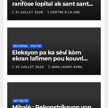
ranfòse lopital ak sant sante
yo ak yon enpòtan kagezon
31 JUILLET 2026
CENTRE À LA UNE
materyèl medikal
EDITORYAL
POLITIK
Eleksyon pa ka sèvi kòm
ekran lafimen pou kouvri
echèk tranzisyon an
25 JUILLET 2026
JEAN LAUNY AVRIL
AKTYALITE
Mibalè : Rekonstriksyon yon