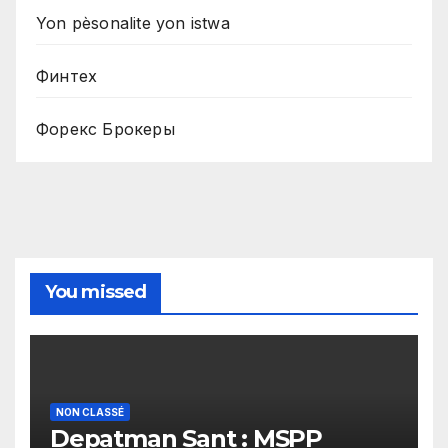
Yon pèsonalite yon istwa
Финтех
Форекс Брокеры
You missed
NON CLASSÉ
Depatman Sant : MSPP