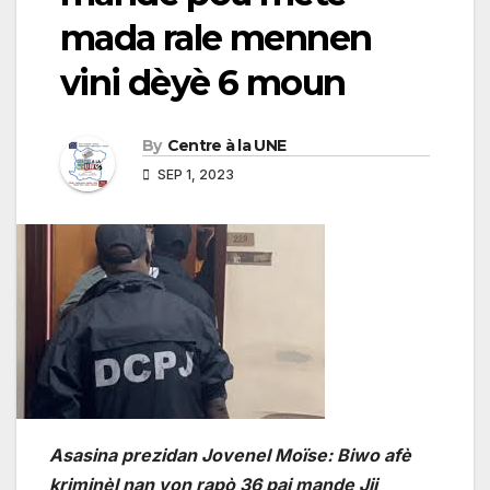
mada rale mennen
vini dèyè 6 moun
By
Centre à la UNE
SEP 1, 2023
Asasina prezidan Jovenel Moïse: Biwo afè
kriminèl nan yon rapò 36 paj mande Jij