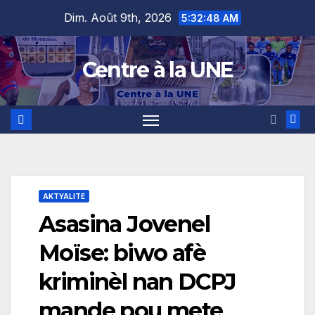
Skip
content
Dim. Août 9th, 2026
5:32:48 AM
to
content
Centre à la UNE
AKTYALITE
Asasina Jovenel
Moïse: biwo afè
kriminèl nan DCPJ
mande pou mete