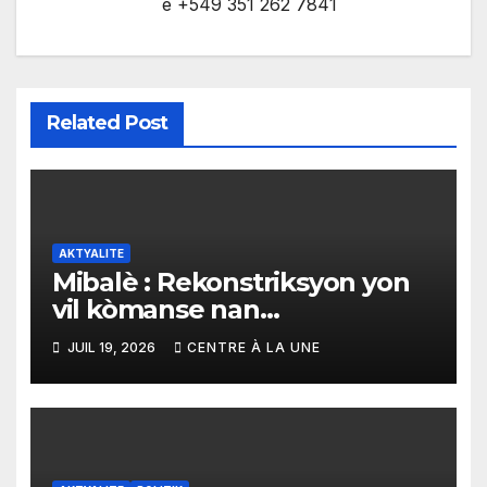
e +549 351 262 7841
Related Post
AKTYALITE
Mibalè : Rekonstriksyon yon
vil kòmanse nan
rekonstriksyon lespri moun
JUIL 19, 2026
CENTRE À LA UNE
yo