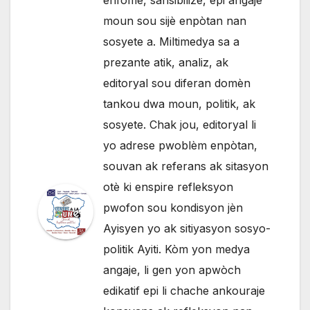
moun sou sijè enpòtan nan
sosyete a. Miltimedya sa a
prezante atik, analiz, ak
editoryal sou diferan domèn
tankou dwa moun, politik, ak
sosyete. Chak jou, editoryal li
yo adrese pwoblèm enpòtan,
souvan ak referans ak sitasyon
otè ki enspire refleksyon
pwofon sou kondisyon jèn
Ayisyen yo ak sitiyasyon sosyo-
politik Ayiti. Kòm yon medya
angaje, li gen yon apwòch
edikatif epi li chache ankouraje