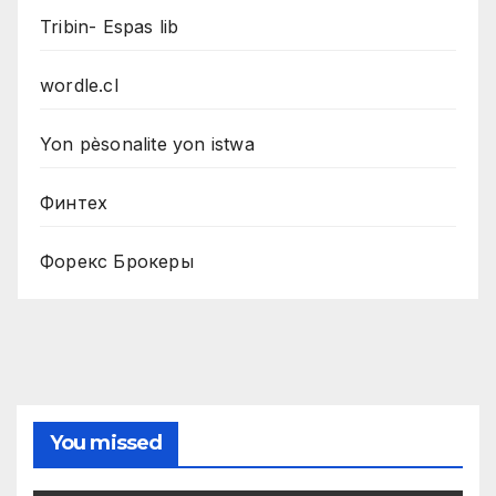
Tribin- Espas lib
wordle.cl
Yon pèsonalite yon istwa
Финтех
Форекс Брокеры
You missed