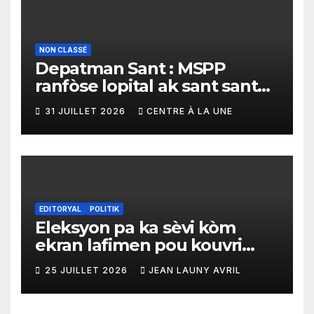
NON CLASSÉ
Depatman Sant : MSPP
ranfòse lopital ak sant sante
yo ak yon enpòtan kagezon
31 JUILLET 2026
CENTRE À LA UNE
materyèl medikal
EDITORYAL
POLITIK
Eleksyon pa ka sèvi kòm
ekran lafimen pou kouvri
echèk tranzisyon an
25 JUILLET 2026
JEAN LAUNY AVRIL