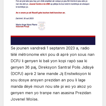
Se jounen vandredi 1 septanm 2023 a, radio
télé métronome ekri pou di aprè yon sous nan
DCPJ li genyen ki bali yon kopi rapò saa ki
genyen 36 paj, Direksyon Santral Polis Jidisyè
(DCPJ) aprè 2 lane mande Jij Enstwiksyon ki
sou dosye ansyen prezidan an pou li lage
manda dèyè moun nou site pi wo yo akoz yo
genyen men yo tranpe nan asasina Prezidan
Jovenel Moïse.