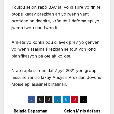
Toujou selon rapò BAC la, yo di aprè yo fin fè
otopsi kadav prezidan an yo jwenn vant
prezidan an dechire, kràn tèt li defòme epi yo
jwenn twou nan fwon li.
Anketè yo konkli pou di avèk prèv yo genyen
yo jwenn asasina Prezidan se tout yon long
planifikasyon pa otè ak ko-otè.
N ap raple se nan dat 7 jiyè 2021 yon group
mesène rantre lakay Ansyen Prezidan Jovenel
Moïse epi asasinel britalman.
Beladè Depatman
Selon Minis defans
Navigation