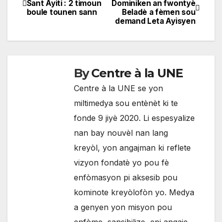
Sant Ayiti : 2 timoun
Dominiken an fwontyè
boule tounen sann
Beladè a fèmen sou
de
demand Leta Ayisyen
l'article
By
Centre à la UNE
Centre à la UNE se yon
miltimedya sou entènèt ki te
fonde 9 jiyè 2020. Li espesyalize
nan bay nouvèl nan lang
kreyòl, yon angajman ki reflete
vizyon fondatè yo pou fè
enfòmasyon pi aksesib pou
kominote kreyòlofòn yo. Medya
a genyen yon misyon pou
enfòme, sansibilize, epi angaje