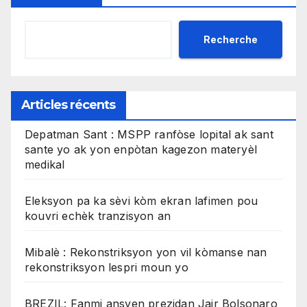
Recherche
Articles récents
Depatman Sant : MSPP ranfòse lopital ak sant
sante yo ak yon enpòtan kagezon materyèl
medikal
Eleksyon pa ka sèvi kòm ekran lafimen pou
kouvri echèk tranzisyon an
Mibalè : Rekonstriksyon yon vil kòmanse nan
rekonstriksyon lespri moun yo
BREZIL: Fanmi ansyen prezidan Jair Bolsonaro