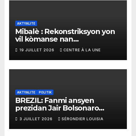
AKTYALITE
Mibalè : Rekonstriksyon yon
vil kòmanse nan
rekonstriksyon lespri moun
19 JUILLET 2026
CENTRE À LA UNE
yo
AKTYALITE
POLITIK
BREZIL: Fanmi ansyen
prezidan Jair Bolsonaro
mande gouvènman
3 JUILLET 2026
SÉRONDIER LOUISIA
ameriken an ogmante taks
sou tout pwodui Brezil ap