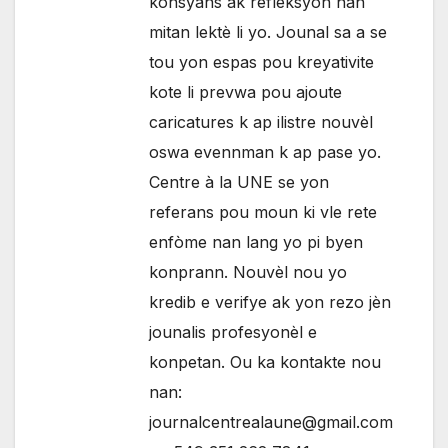
konsyans ak refleksyon nan
mitan lektè li yo. Jounal sa a se
tou yon espas pou kreyativite
kote li prevwa pou ajoute
caricatures k ap ilistre nouvèl
oswa evennman k ap pase yo.
Centre à la UNE se yon
referans pou moun ki vle rete
enfòme nan lang yo pi byen
konprann. Nouvèl nou yo
kredib e verifye ak yon rezo jèn
jounalis profesyonèl e
konpetan. Ou ka kontakte nou
nan:
journalcentrealaune@gmail.com