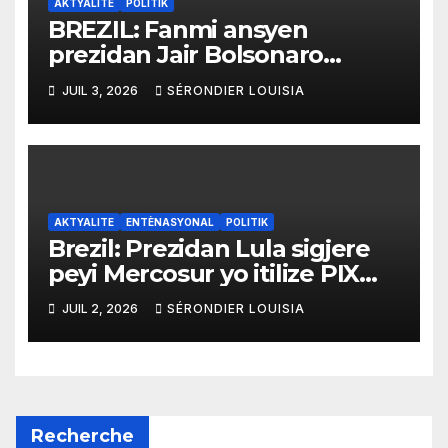
AKTYALITE
POLITIK
BREZIL: Fanmi ansyen
prezidan Jair Bolsonaro
mande gouvènman ameriken
JUIL 3, 2026
SÉRONDIER LOUISIA
an ogmante taks sou tout
pwodui Brezil ap vann Etazini
jiska fen ane 2026 la
AKTYALITE
ENTÈNASYONAL
POLITIK
Brezil: Prezidan Lula sigjere
peyi Mercosur yo itilize PIX
kòm yon sistèm ekonomik
JUIL 2, 2026
SÉRONDIER LOUISIA
efikas pou fè tranzaksyon
gratis
Recherche