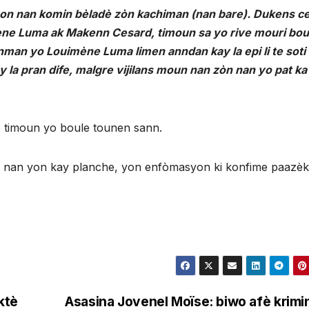
bon nan komin bèladè zòn kachiman (nan bare). Dukens c
imène Luma ak Makenn Cesard, timoun sa yo rive mouri bou
man yo Louimène Luma limen anndan kay la epi li te soti 
y la pran dife, malgre vijilans moun nan zòn nan yo pat ka
òte timoun yo boule tounen sann.
 nan yon kay planche, yon enfòmasyon ki konfime paazèk
ktè
Asasina Jovenel Moïse: biwo afè krimi