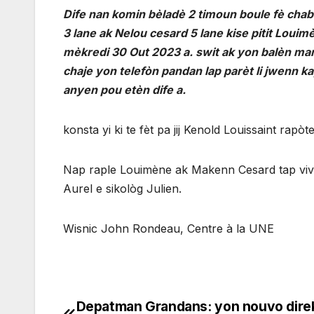
Dife nan komin bèladè 2 timoun boule fè cha
3 lane ak Nelou cesard 5 lane kise pitit Lou
mèkredi 30 Out 2023 a. swit ak yon balèn man
chaje yon telefòn pandan lap parèt li jwenn ka
anyen pou etèn dife a.
konsta yi ki te fèt pa jij Kenold Louissaint rap
Nap raple Louimène ak Makenn Cesard tap viv
Aurel e sikològ Julien.
Wisnic John Rondeau, Centre à la UNE
Depatman Grandans: yon nouvo dire
Navigation