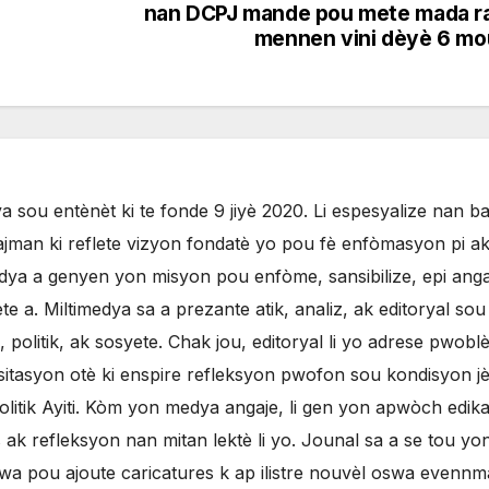
nan DCPJ mande pou mete mada r
mennen vini dèyè 6 m
 sou entènèt ki te fonde 9 jiyè 2020. Li espesyalize nan b
jman ki reflete vizyon fondatè yo pou fè enfòmasyon pi ak
ya a genyen yon misyon pou enfòme, sansibilize, epi anga
 a. Miltimedya sa a prezante atik, analiz, ak editoryal sou
olitik, ak sosyete. Chak jou, editoryal li yo adrese pwobl
sitasyon otè ki enspire refleksyon pwofon sou kondisyon j
litik Ayiti. Kòm yon medya angaje, li gen yon apwòch edikat
ak refleksyon nan mitan lektè li yo. Jounal sa a se tou yo
evwa pou ajoute caricatures k ap ilistre nouvèl oswa evenn