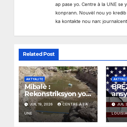
ap pase yo. Centre à la UNE se 
konprann. Nouvèl nou yo kredib e
ka kontakte nou nan: journalce
Related Post
AKTYALITE
AKTYALI
Mibalè :
BREZ
Rekonstriksyon yon
ansy
vil kòmanse nan
Jair
JUIL 19, 2026
CENTRE À LA
JUIL 
rekonstriksyon
man
lespri moun yo
amer
UNE
LOUISI
ogma