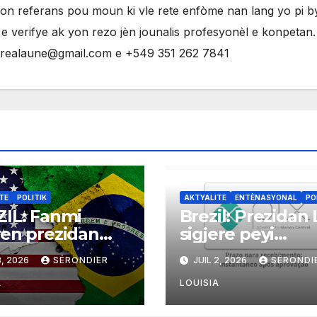
yon referans pou moun ki vle rete enfòme nan lang yo pi 
 verifye ak yon rezo jèn jounalis profesyonèl e konpetan
ntrealaune@gmail.com e +549 351 262 7841
TE
POLITIK
AKTYALITE
ENTÈNASYONAL
PO
IL: Fanmi
Brezil: Prezidan 
en prezidan
sigjere peyi
 Bolsonaro
Mercosur yo itili
3, 2026
SÉRONDIER
JUIL 2, 2026
SÉRONDI
de gouvènman
PIX kòm yon sis
iken an
ekonomik efika
A
LOUISIA
nte taks sou
pou fè tranzaks