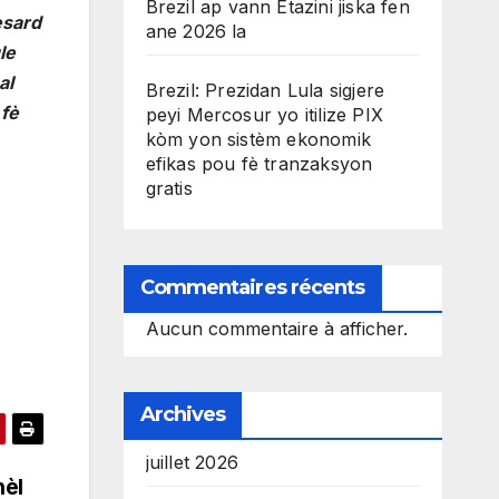
Brezil ap vann Etazini jiska fen
esard
ane 2026 la
le
al
Brezil: Prezidan Lula sigjere
 fè
peyi Mercosur yo itilize PIX
kòm yon sistèm ekonomik
efikas pou fè tranzaksyon
gratis
Commentaires récents
Aucun commentaire à afficher.
Archives
juillet 2026
nèl