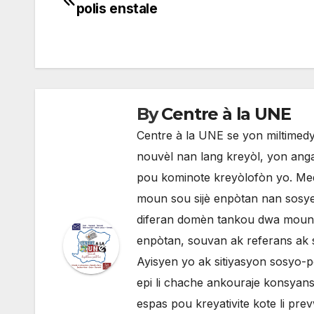
polis enstale
de
l'article
By
Centre à la UNE
Centre à la UNE se yon miltimedya
nouvèl nan lang kreyòl, yon anga
pou kominote kreyòlofòn yo. Med
moun sou sijè enpòtan nan sosyete
diferan domèn tankou dwa moun, p
enpòtan, souvan ak referans ak 
Ayisyen yo ak sitiyasyon sosyo-po
epi li chache ankouraje konsyans 
espas pou kreyativite kote li pr