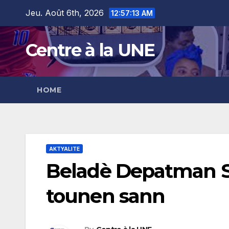
Skip
content
Jeu. Août 6th, 2026
12:57:14 AM
to
content
Centre à la UNE
HOME
AKTYALITE
Beladè Depatman Sa
tounen sann