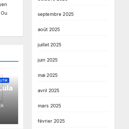
byen
. Ou
septembre 2025
août 2025
juillet 2025
juin 2025
mai 2025
LITIK
Lula
avril 2025
ze
mars 2025
ER
tèm
s
février 2025
yon