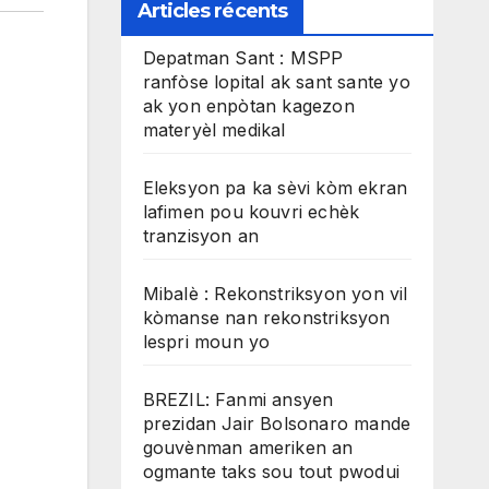
Articles récents
Depatman Sant : MSPP
ranfòse lopital ak sant sante yo
ak yon enpòtan kagezon
materyèl medikal
Eleksyon pa ka sèvi kòm ekran
lafimen pou kouvri echèk
tranzisyon an
Mibalè : Rekonstriksyon yon vil
kòmanse nan rekonstriksyon
lespri moun yo
BREZIL: Fanmi ansyen
prezidan Jair Bolsonaro mande
gouvènman ameriken an
ogmante taks sou tout pwodui