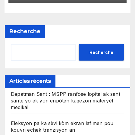
gratis
Recherche
Recherche
Articles récents
Depatman Sant : MSPP ranfòse lopital ak sant
sante yo ak yon enpòtan kagezon materyèl
medikal
Eleksyon pa ka sèvi kòm ekran lafimen pou
kouvri echèk tranzisyon an