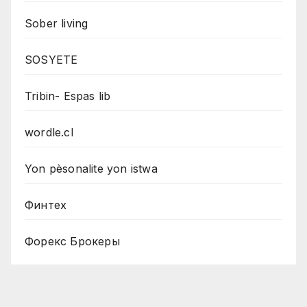
Sober living
SOSYETE
Tribin- Espas lib
wordle.cl
Yon pèsonalite yon istwa
Финтех
Форекс Брокеры