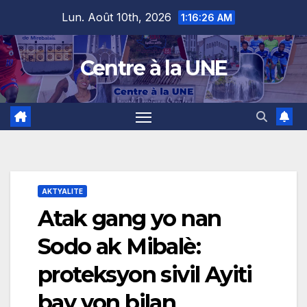
Skip
content
Lun. Août 10th, 2026
1:16:27 AM
to
content
Centre à la UNE
AKTYALITE
Atak gang yo nan
Sodo ak Mibalè:
proteksyon sivil Ayiti
bay yon bilan