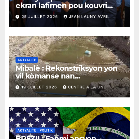
ekran lafimen pou kouvri
echèk tranzisyon an
25 JUILLET 2026
JEAN LAUNY AVRIL
AKTYALITE
Mibalè : Rekonstriksyon yon
vil kòmanse nan
rekonstriksyon lespri moun
19 JUILLET 2026
CENTRE À LA UNE
yo
AKTYALITE
POLITIK
BREZIL: Fanmi ansyen