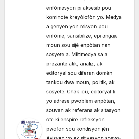
enfòmasyon pi aksesib pou
kominote kreyòlofòn yo. Medya
a genyen yon misyon pou
enfòme, sansibilize, epi angaje
moun sou sijè enpòtan nan
sosyete a. Miltimedya sa a
prezante atik, analiz, ak
editoryal sou diferan domèn
tankou dwa moun, politik, ak
sosyete. Chak jou, editoryal li
yo adrese pwoblèm enpòtan,
souvan ak referans ak sitasyon
otè ki enspire refleksyon
pwofon sou kondisyon jèn
Ayisyen yo ak sitiyasyon sosyo-