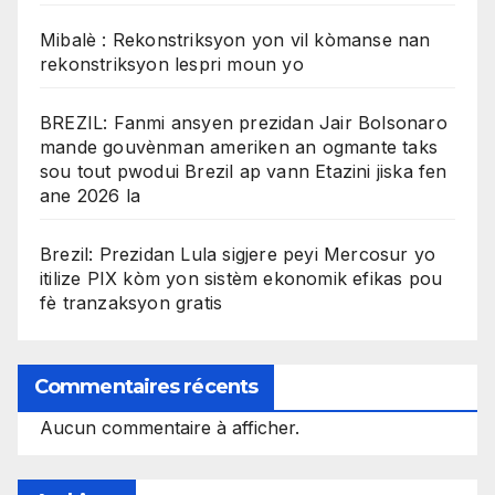
Mibalè : Rekonstriksyon yon vil kòmanse nan
rekonstriksyon lespri moun yo
BREZIL: Fanmi ansyen prezidan Jair Bolsonaro
mande gouvènman ameriken an ogmante taks
sou tout pwodui Brezil ap vann Etazini jiska fen
ane 2026 la
Brezil: Prezidan Lula sigjere peyi Mercosur yo
itilize PIX kòm yon sistèm ekonomik efikas pou
fè tranzaksyon gratis
Commentaires récents
Aucun commentaire à afficher.