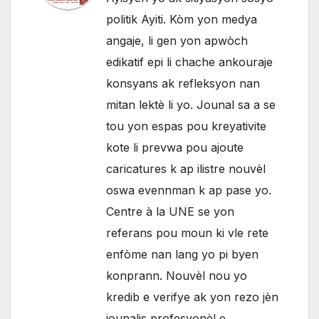
politik Ayiti. Kòm yon medya
angaje, li gen yon apwòch
edikatif epi li chache ankouraje
konsyans ak refleksyon nan
mitan lektè li yo. Jounal sa a se
tou yon espas pou kreyativite
kote li prevwa pou ajoute
caricatures k ap ilistre nouvèl
oswa evennman k ap pase yo.
Centre à la UNE se yon
referans pou moun ki vle rete
enfòme nan lang yo pi byen
konprann. Nouvèl nou yo
kredib e verifye ak yon rezo jèn
jounalis profesyonèl e