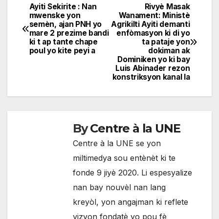
Ayiti Sekirite : Nan
Rivyè Masak
Navigation
mwenske yon
Wanament: Ministè
semèn, ajan PNH yo
Agrikilti Ayiti demanti
de
mare 2 prezime bandi
enfòmasyon ki di yo
ki t ap tante chape
ta pataje yon
l'article
poul yo kite peyi a
dokiman ak
Dominiken yo ki bay
Luis Abinader rezon
konstriksyon kanal la
By
Centre à la UNE
Centre à la UNE se yon
miltimedya sou entènèt ki te
fonde 9 jiyè 2020. Li espesyalize
nan bay nouvèl nan lang
kreyòl, yon angajman ki reflete
vizyon fondatè yo pou fè