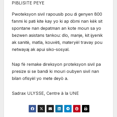
PIBLISITE PEYE
Pwoteksyon sivil rapousib pou di genyen 800
fanmi ki pati kite kay yo ki ap dòmi nan kèk sit
spontane nan depatman an kote moun sa yo
bezwen asistans tankou: dlo, manje, kit ijyenik
ak sanitè, matla, kouvèti, materyèl travay pou
netwayaj ak apui siko-sosyal.
Nap fè remake direksyon proteksyon sivil pa
presize si se bandi ki mouri oubyen sivil nan
bilan ofisyèl yo mete deyò a.
Sadrax ULYSSE, Centre à la UNE