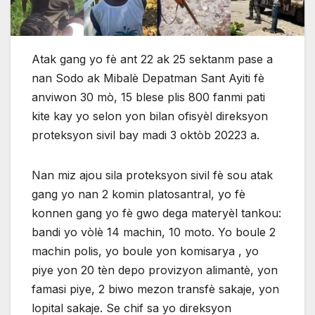
Atak gang yo fè ant 22 ak 25 sektanm pase a
nan Sodo ak Mibalè Depatman Sant Ayiti fè
anviwon 30 mò, 15 blese plis 800 fanmi pati
kite kay yo selon yon bilan ofisyèl direksyon
proteksyon sivil bay madi 3 oktòb 20223 a.
Nan miz ajou sila proteksyon sivil fè sou atak
gang yo nan 2 komin platosantral, yo fè
konnen gang yo fè gwo dega materyèl tankou:
bandi yo vòlè 14 machin, 10 moto. Yo boule 2
machin polis, yo boule yon komisarya , yo
piye yon 20 tèn depo provizyon alimantè, yon
famasi piye, 2 biwo mezon transfè sakaje, yon
lopital sakaje. Se chif sa yo direksyon