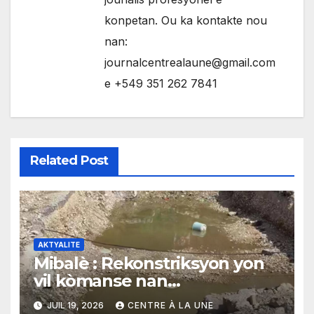
konpetan. Ou ka kontakte nou
nan:
journalcentrealaune@gmail.com
e +549 351 262 7841
Related Post
AKTYALITE
Mibalè : Rekonstriksyon yon
vil kòmanse nan
rekonstriksyon lespri moun
JUIL 19, 2026
CENTRE À LA UNE