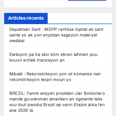
Articles récents
Depatman Sant : MSPP ranfòse lopital ak sant
sante yo ak yon enpòtan kagezon materyèl
medikal
Eleksyon pa ka sèvi kòm ekran lafimen pou
kouvri echèk tranzisyon an
Mibalè : Rekonstriksyon yon vil kòmanse nan
rekonstriksyon lespri moun yo
BREZIL: Fanmi ansyen prezidan Jair Bolsonaro
mande gouvènman ameriken an ogmante taks
sou tout pwodui Brezil ap vann Etazini jiska fen
ane 2026 la