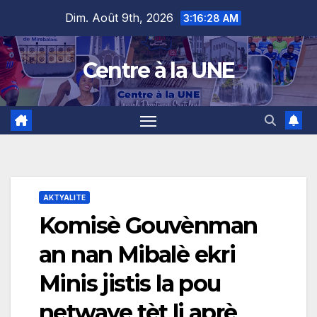
Skip
content
Dim. Août 9th, 2026
3:16:29 AM
to
content
Centre à la UNE
AKTYALITE
Komisè Gouvènman
an nan Mibalè ekri
Minis jistis la pou
netwaye tèt li aprè