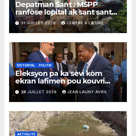
Depatman Sant : MSPP
ranfòse lopital ak sant sante
yo ak yon enpòtan kagezon
31 JUILLET 2026
CENTRE À LA UNE
materyèl medikal
EDITORYAL
POLITIK
Eleksyon pa ka sèvi kòm
ekran lafimen pou kouvri
echèk tranzisyon an
25 JUILLET 2026
JEAN LAUNY AVRIL
AKTYALITE