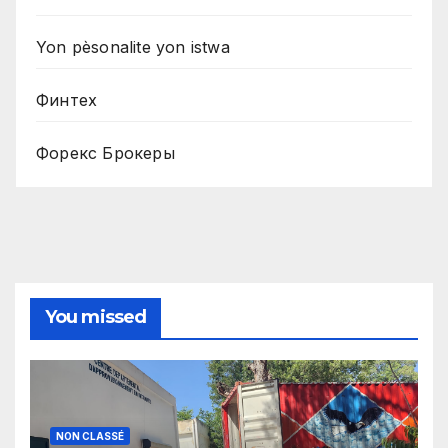
Yon pèsonalite yon istwa
Финтех
Форекс Брокеры
You missed
NON CLASSÉ