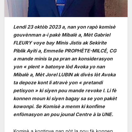
Lendi 23 oktòb 2023 a, nan yon rapò komisè
gouvènman a-i pakè Mibalè a, Mèt Gabriel
FLEURY voye bay Minis Jistis ak Sekirite
Piblik Ayiti a, Emmelie PROPHÈTE-MILCÉ, CG
a mande minis la pa pran an konsiderasyon
yon « plent » batonye lòd Avoka yo nan
Mibalè a, Mèt Jorel LUBIN ak divès lòt Avoka
ta depoze kont li atravè yon « pretandi
petisyon » ki siyen pou mande revoke l. Li fè
konnen moun ki siyen bagay sa se yon pakèt
kowonpi. Se Komisè a menm ki konfime
enfòmasyon an pou jounal Centre à la UNE.
Komisè a kontinye nan nòt la pou fè konnen