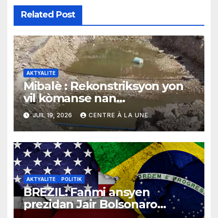
Related Post
AKTYALITE
Mibalè : Rekonstriksyon yon
vil kòmanse nan
rekonstriksyon lespri moun
JUIL 19, 2026
CENTRE À LA UNE
yo
AKTYALITE
POLITIK
BREZIL: Fanmi ansyen
prezidan Jair Bolsonaro
mande gouvènman ameriken