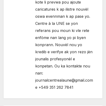
kote li prevwa pou ajoute
caricatures k ap ilistre nouvèl
oswa evennman k ap pase yo.
Centre à la UNE se yon
referans pou moun ki vle rete
enfòme nan lang yo pi byen
konprann. Nouvèl nou yo
kredib e verifye ak yon rezo jèn
jounalis profesyonèl e
konpetan. Ou ka kontakte nou
nan:
journalcentrealaune@gmail.com
e +549 351 262 7841