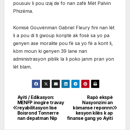
pousuiv li pou izaj de fo nan zafè Mèt Palvin
Phizéma.
Komisè Gouvènman Gabriel Fleury fini nan lèt
li a pou di ti gwoup koriptè ak fosè sa yo pa
genyen ase moralite pou fè sa yo fè a kont li,
kòm moun ki genyen 39 lane nan
administrasyon piblik la li poko janm pran yon
lèt blam.
Ayiti / Edikasyon:
Rapò ekspè
Navigation
MENFP inogire travay
Nasyonzini an
reyabilitasyon lise
kòmanse reponnn
de
Boisrond Tonnerre
kesyon kilès k ap
nan depatman Nip
finanse gang yo Ayiti
l'article