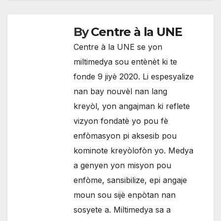
By
Centre à la UNE
Centre à la UNE se yon
miltimedya sou entènèt ki te
fonde 9 jiyè 2020. Li espesyalize
nan bay nouvèl nan lang
kreyòl, yon angajman ki reflete
vizyon fondatè yo pou fè
enfòmasyon pi aksesib pou
kominote kreyòlofòn yo. Medya
a genyen yon misyon pou
enfòme, sansibilize, epi angaje
moun sou sijè enpòtan nan
sosyete a. Miltimedya sa a