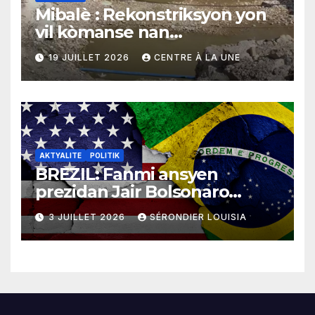
Mibalè : Rekonstriksyon yon
vil kòmanse nan
rekonstriksyon lespri moun
19 JUILLET 2026
CENTRE À LA UNE
yo
AKTYALITE
POLITIK
BREZIL: Fanmi ansyen
prezidan Jair Bolsonaro
mande gouvènman
3 JUILLET 2026
SÉRONDIER LOUISIA
ameriken an ogmante taks
sou tout pwodui Brezil ap
vann Etazini jiska fen ane
2026 la