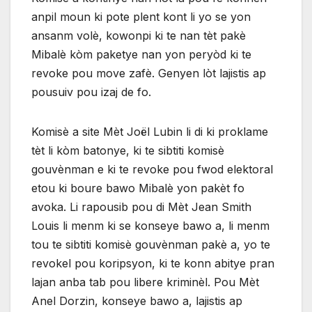
anpil moun ki pote plent kont li yo se yon
ansanm volè, kowonpi ki te nan tèt pakè
Mibalè kòm paketye nan yon peryòd ki te
revoke pou move zafè. Genyen lòt lajistis ap
pousuiv pou izaj de fo.
Komisè a site Mèt Joël Lubin li di ki proklame
tèt li kòm batonye, ki te sibtiti komisè
gouvènman e ki te revoke pou fwod elektoral
etou ki boure bawo Mibalè yon pakèt fo
avoka. Li rapousib pou di Mèt Jean Smith
Louis li menm ki se konseye bawo a, li menm
tou te sibtiti komisè gouvènman pakè a, yo te
revokel pou koripsyon, ki te konn abitye pran
lajan anba tab pou libere kriminèl. Pou Mèt
Anel Dorzin, konseye bawo a, lajistis ap