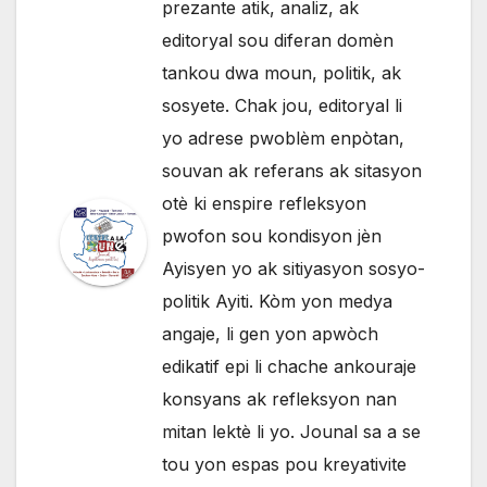
prezante atik, analiz, ak
editoryal sou diferan domèn
tankou dwa moun, politik, ak
sosyete. Chak jou, editoryal li
yo adrese pwoblèm enpòtan,
souvan ak referans ak sitasyon
otè ki enspire refleksyon
pwofon sou kondisyon jèn
Ayisyen yo ak sitiyasyon sosyo-
politik Ayiti. Kòm yon medya
angaje, li gen yon apwòch
edikatif epi li chache ankouraje
konsyans ak refleksyon nan
mitan lektè li yo. Jounal sa a se
tou yon espas pou kreyativite