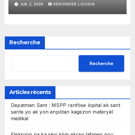
kòm yon sistèm ekonomik
JUIL 2, 2026
SÉRONDIER LOUISIA
efikas pou fè tranzaksyon
gratis
Recherche
Recherche
Articles récents
Depatman Sant : MSPP ranfòse lopital ak sant
sante yo ak yon enpòtan kagezon materyèl
medikal
Eleksyon pa ka sèvi kòm ekran lafimen pou