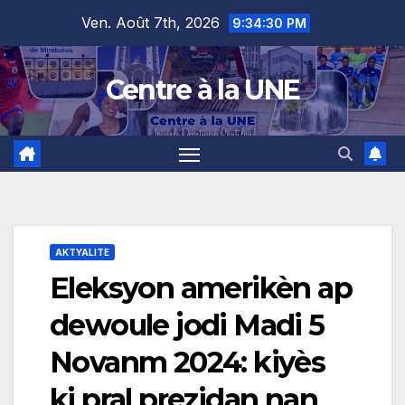
Skip
content
Ven. Août 7th, 2026
9:34:31 PM
to
content
Centre à la UNE
AKTYALITE
Eleksyon amerikèn ap
dewoule jodi Madi 5
Novanm 2024: kiyès
ki pral prezidan nan