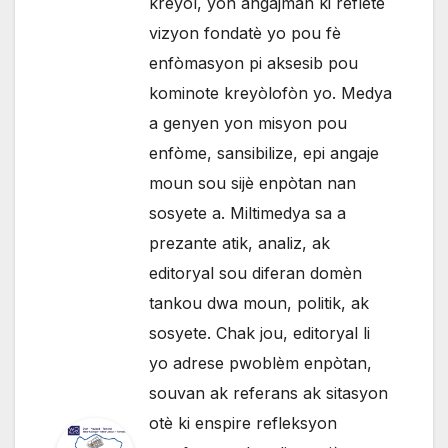
kreyòl, yon angajman ki reflete
vizyon fondatè yo pou fè
enfòmasyon pi aksesib pou
kominote kreyòlofòn yo. Medya
a genyen yon misyon pou
enfòme, sansibilize, epi angaje
moun sou sijè enpòtan nan
sosyete a. Miltimedya sa a
prezante atik, analiz, ak
editoryal sou diferan domèn
tankou dwa moun, politik, ak
sosyete. Chak jou, editoryal li
yo adrese pwoblèm enpòtan,
souvan ak referans ak sitasyon
otè ki enspire refleksyon