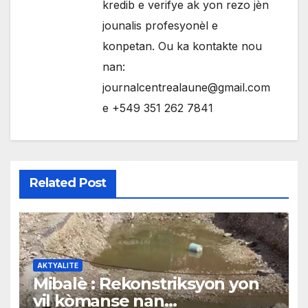
kredib e verifye ak yon rezo jèn
jounalis profesyonèl e
konpetan. Ou ka kontakte nou
nan:
journalcentrealaune@gmail.com
e +549 351 262 7841
Related Post
AKTYALITE
Mibalè : Rekonstriksyon yon
vil kòmanse nan