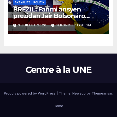
AKTYALITE
POLITIK
BREZIL: Fanmi ansyen
prezidan Jair Bolsonaro
mande gouvènman
3 JUILLET 2026
SÉRONDIER LOUISIA
ameriken an ogmante taks
sou tout pwodui Brezil ap
vann Etazini jiska fen ane
2026 la
Centre à la UNE
Proudly powered by WordPress
|
Theme:
Newsup
by
Themeansar
.
Home