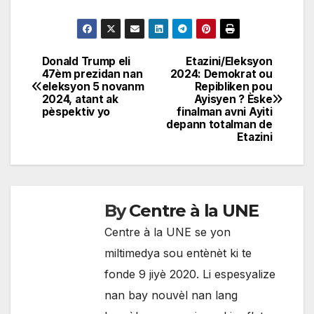
Donald Trump eli
Etazini/Eleksyon
Navigation
47èm prezidan nan
2024: Demokrat ou
eleksyon 5 novanm
Repibliken pou
de
2024, atant ak
Ayisyen ? Èske
pèspektiv yo
finalman avni Ayiti
l'article
depann totalman de
Etazini
By
Centre à la UNE
Centre à la UNE se yon
miltimedya sou entènèt ki te
fonde 9 jiyè 2020. Li espesyalize
nan bay nouvèl nan lang