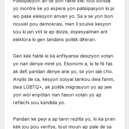
Patisipasyon an se yon faktè kle; tout sondaj
yo montre ke yo espere yon patisipasyon ki pi
wo pase eleksyon anvan yo. Sa a se yon bon
nouvèl pou demokrasi, men li soulve kesyon
sou ki jan vòt la ap divize, espesyalman ant
elektora ki gen tandans politik diferan.
Gen kèk faktè ki ka enfliyanse desizyon votan
yo nan dènye minit yo. Ekonomi a, ki te fè fas
ak defi pandan dènye ane yo, se yon sijè cho.
Anplis de sa, kesyon sosyal tankou dwa fanm,
dwa LGBTQ+, ak politik imigrasyon yo ap jwe
yon wòl enpòtan nan fason votan yo ap
reflechi sou kandida yo.
Pandan ke peyi a ap tann rezilta yo, ki ka pran
kèk jou pou verifye, tout moun ap pale de sa