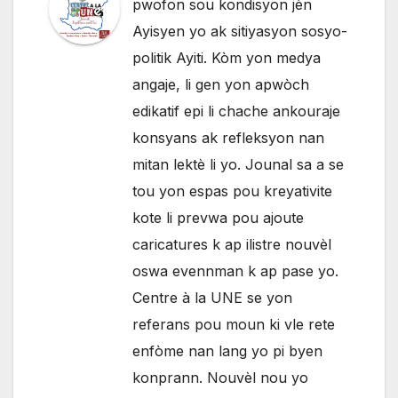
pwofon sou kondisyon jèn
Ayisyen yo ak sitiyasyon sosyo-
politik Ayiti. Kòm yon medya
angaje, li gen yon apwòch
edikatif epi li chache ankouraje
konsyans ak refleksyon nan
mitan lektè li yo. Jounal sa a se
tou yon espas pou kreyativite
kote li prevwa pou ajoute
caricatures k ap ilistre nouvèl
oswa evennman k ap pase yo.
Centre à la UNE se yon
referans pou moun ki vle rete
enfòme nan lang yo pi byen
konprann. Nouvèl nou yo