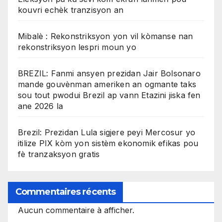
kouvri echèk tranzisyon an
Mibalè : Rekonstriksyon yon vil kòmanse nan
rekonstriksyon lespri moun yo
BREZIL: Fanmi ansyen prezidan Jair Bolsonaro
mande gouvènman ameriken an ogmante taks
sou tout pwodui Brezil ap vann Etazini jiska fen
ane 2026 la
Brezil: Prezidan Lula sigjere peyi Mercosur yo
itilize PIX kòm yon sistèm ekonomik efikas pou
fè tranzaksyon gratis
Commentaires récents
Aucun commentaire à afficher.