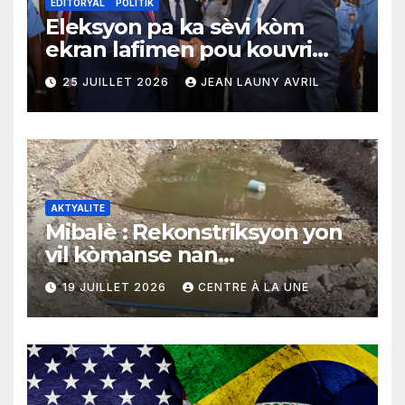
EDITORYAL
POLITIK
Eleksyon pa ka sèvi kòm
ekran lafimen pou kouvri
echèk tranzisyon an
25 JUILLET 2026
JEAN LAUNY AVRIL
AKTYALITE
Mibalè : Rekonstriksyon yon
vil kòmanse nan
rekonstriksyon lespri moun
19 JUILLET 2026
CENTRE À LA UNE
yo