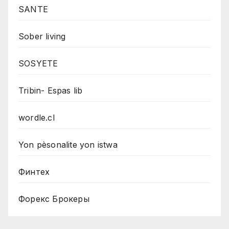
SANTE
Sober living
SOSYETE
Tribin- Espas lib
wordle.cl
Yon pèsonalite yon istwa
Финтех
Форекс Брокеры