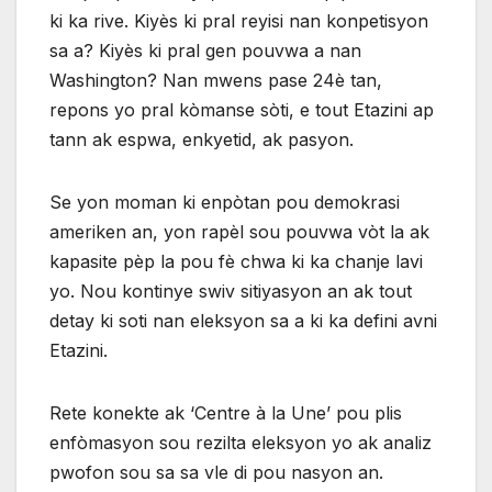
ki ka rive. Kiyès ki pral reyisi nan konpetisyon
sa a? Kiyès ki pral gen pouvwa a nan
Washington? Nan mwens pase 24è tan,
repons yo pral kòmanse sòti, e tout Etazini ap
tann ak espwa, enkyetid, ak pasyon.
Se yon moman ki enpòtan pou demokrasi
ameriken an, yon rapèl sou pouvwa vòt la ak
kapasite pèp la pou fè chwa ki ka chanje lavi
yo. Nou kontinye swiv sitiyasyon an ak tout
detay ki soti nan eleksyon sa a ki ka defini avni
Etazini.
Rete konekte ak ‘Centre à la Une’ pou plis
enfòmasyon sou rezilta eleksyon yo ak analiz
pwofon sou sa sa vle di pou nasyon an.