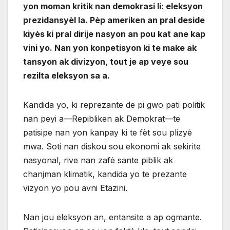
yon moman kritik nan demokrasi li: eleksyon
prezidansyèl la. Pèp ameriken an pral deside
kiyès ki pral dirije nasyon an pou kat ane kap
vini yo. Nan yon konpetisyon ki te make ak
tansyon ak divizyon, tout je ap veye sou
rezilta eleksyon sa a.
Kandida yo, ki reprezante de pi gwo pati politik
nan peyi a—Repibliken ak Demokrat—te
patisipe nan yon kanpay ki te fèt sou plizyè
mwa. Soti nan diskou sou ekonomi ak sekirite
nasyonal, rive nan zafè sante piblik ak
chanjman klimatik, kandida yo te prezante
vizyon yo pou avni Etazini.
Nan jou eleksyon an, entansite a ap ogmante.