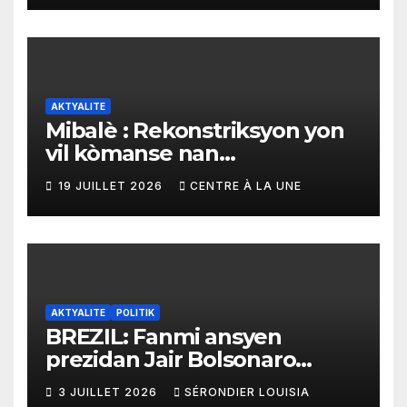
AKTYALITE
Mibalè : Rekonstriksyon yon
vil kòmanse nan
rekonstriksyon lespri moun
19 JUILLET 2026
CENTRE À LA UNE
yo
AKTYALITE
POLITIK
BREZIL: Fanmi ansyen
prezidan Jair Bolsonaro
mande gouvènman
3 JUILLET 2026
SÉRONDIER LOUISIA
ameriken an ogmante taks