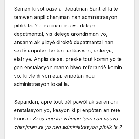
Semèn ki sot pase a, depatman Santral la te
temwen anpil chanjman nan administrasyon
piblik la. Yo nonmen nouvo delege
depatmantal, vis-delege arondisman yo,
ansanm ak plizyè direktè depatmantal nan
sektè enpòtan tankou edikasyon, enteryè,
elatriye. Anplis de sa, prèske tout komin yo te
gen enstalasyon manm biwo referandè komin
yo, ki vle di yon etap enpòtan pou
administrasyon lokal la.
Sepandan, apre tout bèl pawòl ak seremoni
enstalasyon yo, kesyon ki pi enpòtan an rete
konsa :
Ki sa nou ka vrèman tann nan nouvo
chanjman sa yo nan administrasyon piblik la ?