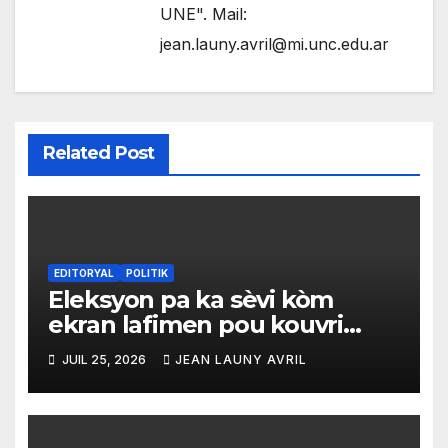
UNE". Mail:
jean.launy.avril@mi.unc.edu.ar
Related Post
EDITORYAL
POLITIK
Eleksyon pa ka sèvi kòm
ekran lafimen pou kouvri
echèk tranzisyon an
JUIL 25, 2026
JEAN LAUNY AVRIL