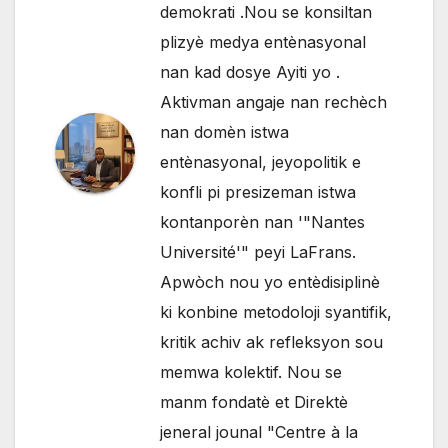
demokrati .Nou se konsiltan
plizyè medya entènasyonal
nan kad dosye Ayiti yo .
Aktivman angaje nan rechèch
nan domèn istwa
entènasyonal, jeyopolitik e
konfli pi presizeman istwa
kontanporèn nan '"Nantes
Université'" peyi LaFrans.
Apwòch nou yo entèdisiplinè
ki konbine metodoloji syantifik,
kritik achiv ak refleksyon sou
memwa kolektif. Nou se
manm fondatè et Direktè
jeneral jounal "Centre à la