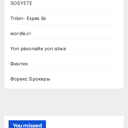
SOSYETE
Tribin- Espas lib
wordle.cl
Yon pèsonalite yon istwa
Финтех
Форекс Брокеры
You missed