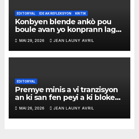
EDITORYAL
IDE AK REFLEKSYON
KRITIK
Konbyen blende ankò pou
boule avan yo konprann lagè
sa pa ka kontinye konsa
MAI 29, 2026
JEAN LAUNY AVRIL
EDITORYAL
Premye minis a vi tranzisyon
an ki san fen peyi a ki bloke
nan menm sik la
MAI 26, 2026
JEAN LAUNY AVRIL