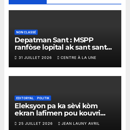
NON CLASSÉ
Depatman Sant : MSPP
ranfòse lopital ak sant sante
yo ak yon enpòtan kagezon
31 JUILLET 2026
CENTRE À LA UNE
materyèl medikal
EDITORYAL
POLITIK
Eleksyon pa ka sèvi kòm
ekran lafimen pou kouvri
echèk tranzisyon an
25 JUILLET 2026
JEAN LAUNY AVRIL