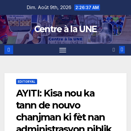
Skip
content
Dim. Août 9th, 2026
2:26:38 AM
to
content
Centre à la UNE
EDITORYAL
AYITI: Kisa nou ka
tann de nouvo
chanjman ki fèt nan
administrasyon piblik