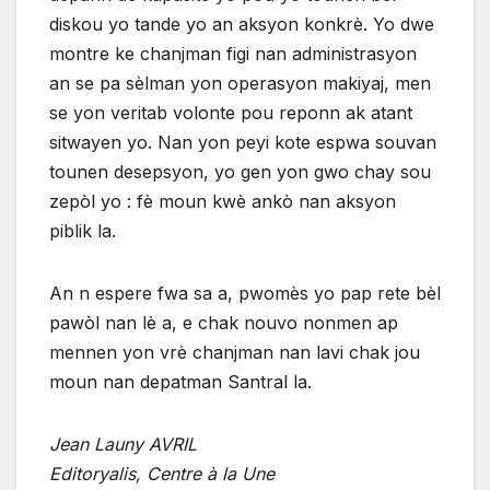
diskou yo tande yo an aksyon konkrè. Yo dwe
montre ke chanjman figi nan administrasyon
an se pa sèlman yon operasyon makiyaj, men
se yon veritab volonte pou reponn ak atant
sitwayen yo. Nan yon peyi kote espwa souvan
tounen desepsyon, yo gen yon gwo chay sou
zepòl yo : fè moun kwè ankò nan aksyon
piblik la.
An n espere fwa sa a, pwomès yo pap rete bèl
pawòl nan lè a, e chak nouvo nonmen ap
mennen yon vrè chanjman nan lavi chak jou
moun nan depatman Santral la.
Jean Launy AVRIL
Editoryalis, Centre à la Une