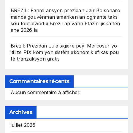
BREZIL: Fanmi ansyen prezidan Jair Bolsonaro
mande gouvènman ameriken an ogmante taks
sou tout pwodui Brezil ap vann Etazini jiska fen
ane 2026 la
Brezil: Prezidan Lula sigjere peyi Mercosur yo
itilize PIX kòm yon sistèm ekonomik efikas pou
fè tranzaksyon gratis
Commentaires récents
Aucun commentaire à afficher.
Archives
juillet 2026