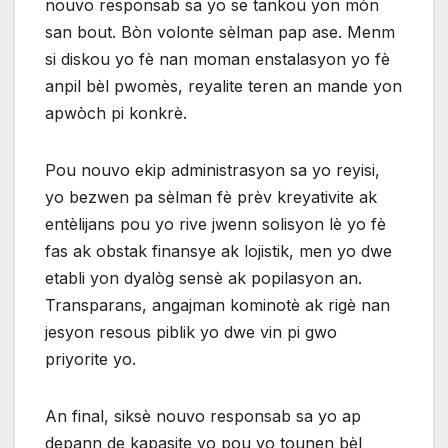
nouvo responsab sa yo se tankou yon mòn
san bout. Bòn volonte sèlman pap ase. Menm
si diskou yo fè nan moman enstalasyon yo fè
anpil bèl pwomès, reyalite teren an mande yon
apwòch pi konkrè.
Pou nouvo ekip administrasyon sa yo reyisi,
yo bezwen pa sèlman fè prèv kreyativite ak
entèlijans pou yo rive jwenn solisyon lè yo fè
fas ak obstak finansye ak lojistik, men yo dwe
etabli yon dyalòg sensè ak popilasyon an.
Transparans, angajman kominotè ak rigè nan
jesyon resous piblik yo dwe vin pi gwo
priyorite yo.
An final, siksè nouvo responsab sa yo ap
depann de kapasite yo pou yo tounen bèl