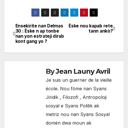
Ensekirite nan Delmas
Èske nou kapab rete
Navigation
30 : Èske n ap tonbe
tann ankò?
nan yon estrateji dirab
de
kont gang yo ?
l'article
By
Jean Launy Avril
Je suis un guerrier de la vieille
école. Nou fòme nan Syans
Jiridik , Filozofi , Antropoloji
sosyal e Syans Politik ak
metriz nou nan Syans Sosyal
domèn dwa moun ak