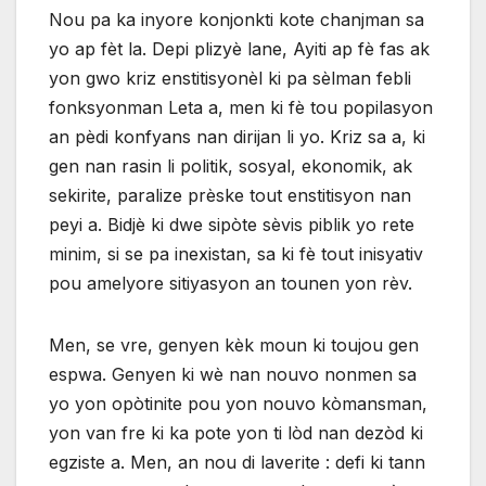
Nou pa ka inyore konjonkti kote chanjman sa
yo ap fèt la. Depi plizyè lane, Ayiti ap fè fas ak
yon gwo kriz enstitisyonèl ki pa sèlman febli
fonksyonman Leta a, men ki fè tou popilasyon
an pèdi konfyans nan dirijan li yo. Kriz sa a, ki
gen nan rasin li politik, sosyal, ekonomik, ak
sekirite, paralize prèske tout enstitisyon nan
peyi a. Bidjè ki dwe sipòte sèvis piblik yo rete
minim, si se pa inexistan, sa ki fè tout inisyativ
pou amelyore sitiyasyon an tounen yon rèv.
Men, se vre, genyen kèk moun ki toujou gen
espwa. Genyen ki wè nan nouvo nonmen sa
yo yon opòtinite pou yon nouvo kòmansman,
yon van fre ki ka pote yon ti lòd nan dezòd ki
egziste a. Men, an nou di laverite : defi ki tann