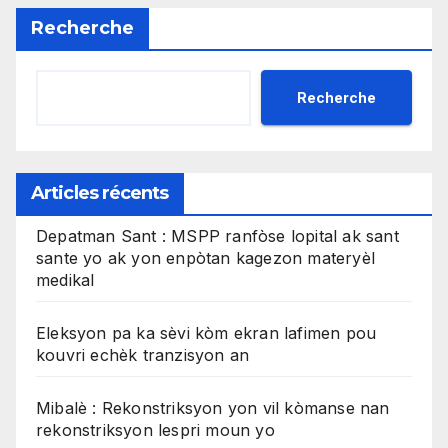
Recherche
Recherche
Articles récents
Depatman Sant : MSPP ranfòse lopital ak sant
sante yo ak yon enpòtan kagezon materyèl
medikal
Eleksyon pa ka sèvi kòm ekran lafimen pou
kouvri echèk tranzisyon an
Mibalè : Rekonstriksyon yon vil kòmanse nan
rekonstriksyon lespri moun yo