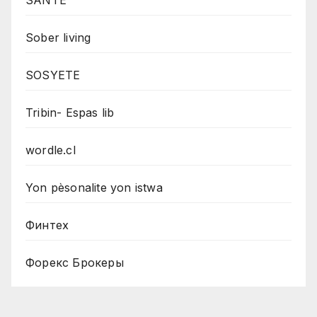
SANTE
Sober living
SOSYETE
Tribin- Espas lib
wordle.cl
Yon pèsonalite yon istwa
Финтех
Форекс Брокеры