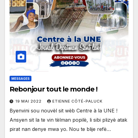
MESSAGES
Rebonjour tout le monde !
19 MAI 2022
ETIENNE CÔTÉ-PALUCK
Byenvini sou nouvèl sit wèb Centre à la UNE !
Ansyen sit la te vin tèlman popilè, li sibi plizyè atak
pirat nan denye mwa yo. Nou te blije refè…