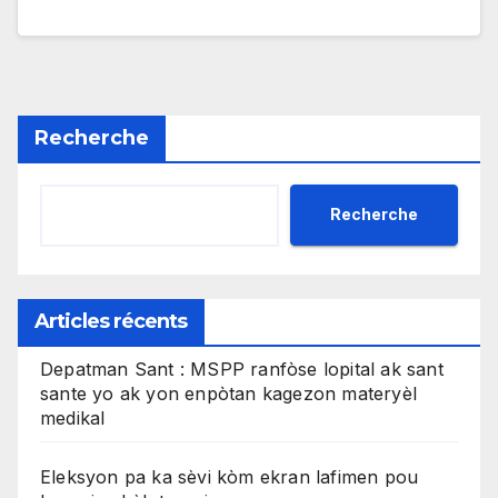
Recherche
Recherche
Articles récents
Depatman Sant : MSPP ranfòse lopital ak sant
sante yo ak yon enpòtan kagezon materyèl
medikal
Eleksyon pa ka sèvi kòm ekran lafimen pou