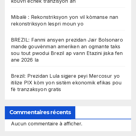
kouvri echèk tranzisyon an
Mibalè : Rekonstriksyon yon vil kòmanse nan
rekonstriksyon lespri moun yo
BREZIL: Fanmi ansyen prezidan Jair Bolsonaro
mande gouvènman ameriken an ogmante taks
sou tout pwodui Brezil ap vann Etazini jiska fen
ane 2026 la
Brezil: Prezidan Lula sigjere peyi Mercosur yo
itilize PIX kòm yon sistèm ekonomik efikas pou
fè tranzaksyon gratis
Commentaires récents
Aucun commentaire à afficher.