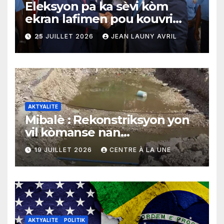
Eleksyon pa ka sèvi kòm
ekran lafimen pou kouvri
echèk tranzisyon an
25 JUILLET 2026
JEAN LAUNY AVRIL
AKTYALITE
Mibalè : Rekonstriksyon yon
vil kòmanse nan
rekonstriksyon lespri moun
19 JUILLET 2026
CENTRE À LA UNE
yo
AKTYALITE
POLITIK