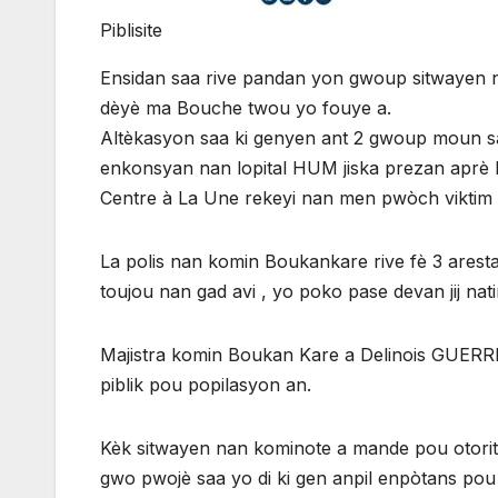
Piblisite
Ensidan saa rive pandan yon gwoup sitwayen 
dèyè ma Bouche twou yo fouye a.
Altèkasyon saa ki genyen ant 2 gwoup moun sa y
enkonsyan nan lopital HUM jiska prezan aprè l
Centre à La Une rekeyi nan men pwòch viktim 
La polis nan komin Boukankare rive fè 3 arest
toujou nan gad avi , yo poko pase devan jij nat
Majistra komin Boukan Kare a Delinois GUERR
piblik pou popilasyon an.
Kèk sitwayen nan kominote a mande pou otorit
gwo pwojè saa yo di ki gen anpil enpòtans pou 