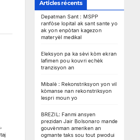
Articles récents
Depatman Sant : MSPP
ranfòse lopital ak sant sante yo
ak yon enpòtan kagezon
materyèl medikal
Eleksyon pa ka sèvi kòm ekran
lafimen pou kouvri echèk
tranzisyon an
Mibalè : Rekonstriksyon yon vil
kòmanse nan rekonstriksyon
lespri moun yo
BREZIL: Fanmi ansyen
prezidan Jair Bolsonaro mande
,
gouvènman ameriken an
taj
ogmante taks sou tout pwodui