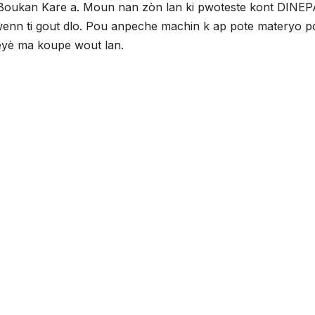
 Boukan Kare a. Moun nan zòn lan ki pwoteste kont DINEP
 jwenn ti gout dlo. Pou anpeche machin k ap pote materyo 
dèyè ma koupe wout lan.