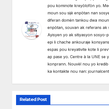
pou kominote kreyòlofòn yo. Med
moun sou sijè enpòtan nan sosyete
diferan domèn tankou dwa moun, p
enpòtan, souvan ak referans ak 
Ayisyen yo ak sitiyasyon sosyo-po
epi li chache ankouraje konsyans 
espas pou kreyativite kote li pr
ap pase yo. Centre à la UNE se 
konprann. Nouvèl nou yo kredib e
ka kontakte nou nan: journalce
Related Post