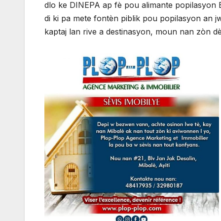
dlo ke DINEPA ap fè pou alimante popilasyon
di ki pa mete fontèn piblik pou popilasyon an
kaptaj lan rive a destinasyon, moun nan zòn 