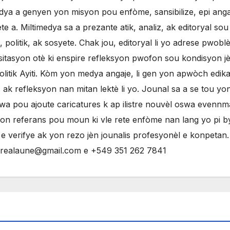
ya a genyen yon misyon pou enfòme, sansibilize, epi anga
 a. Miltimedya sa a prezante atik, analiz, ak editoryal sou
olitik, ak sosyete. Chak jou, editoryal li yo adrese pwobl
sitasyon otè ki enspire refleksyon pwofon sou kondisyon j
litik Ayiti. Kòm yon medya angaje, li gen yon apwòch edikat
ak refleksyon nan mitan lektè li yo. Jounal sa a se tou yo
evwa pou ajoute caricatures k ap ilistre nouvèl oswa evenn
yon referans pou moun ki vle rete enfòme nan lang yo pi 
 verifye ak yon rezo jèn jounalis profesyonèl e konpetan
ntrealaune@gmail.com e +549 351 262 7841