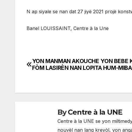
N ap siyale se nan dat 27 jiyè 2021 projè kon
Banel LOUISSAINT, Centre à la Une
YON MANMAN AKOUCHE YON BEBE K
Navigation
FÒM LASIRÈN NAN LOPITA HUM-MIB
de
l'article
By
Centre à la UNE
Centre à la UNE se yon miltimedya
nouvèl nan lang kreyòl, yon anga