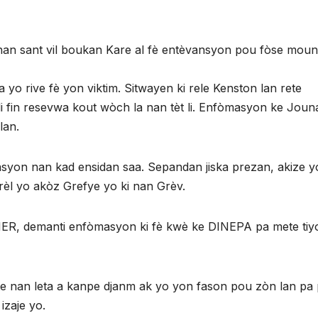
nan sant vil boukan Kare al fè entèvansyon pou fòse mou
o rive fè yon viktim. Sitwayen ki rele Kenston lan rete
i fin resevwa kout wòch la nan tèt li. Enfòmasyon ke Jouna
lan.
asyon nan kad ensidan saa. Sepandan jiska prezan, akize y
irèl yo akòz Grefye yo ki nan Grèv.
IER, demanti enfòmasyon ki fè kwè ke DINEPA pa mete tiy
e nan leta a kanpe djanm ak yo yon fason pou zòn lan pa 
izaje yo.