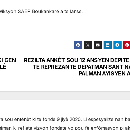
stwiksyon SAEP Boukankare a te lanse.
I GEN
REZILTA ANKÈT SOU 12 ANSYEN DEPITE
ALÈ
TE REPREZANTE DEPATMAN SANT N
PALMAN AYISYEN A
 sou entènèt ki te fonde 9 jiyè 2020. Li espesyalize nan b
jman ki reflete vizyon fondatè yo pou fè enfòmasyon pi ak