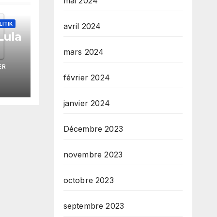
mai 2024
LITIK
avril 2024
Lula
mars 2024
ze
ER
tèm
février 2024
s
yon
janvier 2024
Décembre 2023
novembre 2023
octobre 2023
septembre 2023