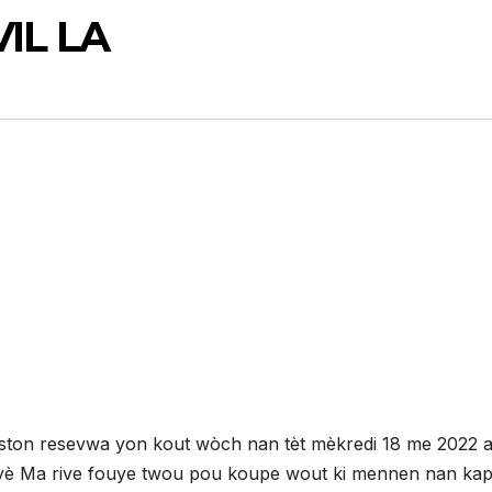
IL LA
ton resevwa yon kout wòch nan tèt mèkredi 18 me 2022 a
yè Ma rive fouye twou pou koupe wout ki mennen nan kap