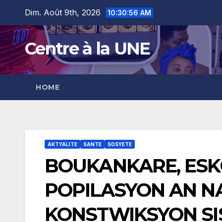
Skip
content
Dim. Août 9th, 2026
10:30:57 AM
to
content
Centre à la UNE
HOME
AKTYALITE
SANTE
SOSYETE
BOUKANKARE, ESK
POPILASYON AN N
KONSTWIKSYON SI