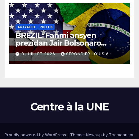
AKTYALITE
POLITIK
BREZIL: Fanmi ansyen
prezidan Jair Bolsonaro
mande gouvènman
3 JUILLET 2026
SÉRONDIER LOUISIA
ameriken an ogmante taks
sou tout pwodui Brezil ap
vann Etazini jiska fen ane
2026 la
Centre à la UNE
Proudly powered by WordPress
|
Theme:
Newsup
by
Themeansar
.