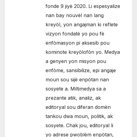
fonde 9 jiyè 2020. Li espesyalize
nan bay nouvèl nan lang
kreyòl, yon angajman ki reflete
vizyon fondatè yo pou fè
enfòmasyon pi aksesib pou
kominote kreyòlofòn yo. Medya
a genyen yon misyon pou
enfòme, sansibilize, epi angaje
moun sou sijè enpòtan nan
sosyete a. Miltimedya sa a
prezante atik, analiz, ak
editoryal sou diferan domèn
tankou dwa moun, politik, ak
sosyete. Chak jou, editoryal li
yo adrese pwoblèm enpòtan,