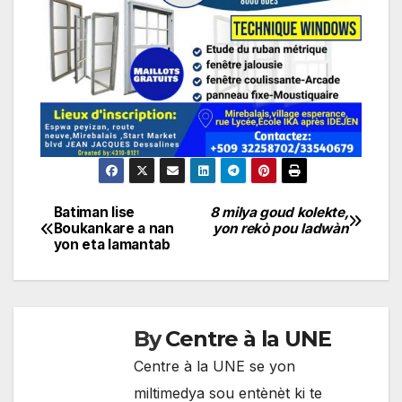
Batiman lise
8 milya goud kolekte,
Navigation
Boukankare a nan
yon rekò pou ladwàn
yon eta lamantab
de
l'article
By
Centre à la UNE
Centre à la UNE se yon
miltimedya sou entènèt ki te