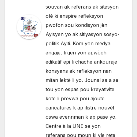
souvan ak referans ak sitasyon
otè ki enspire refleksyon
pwofon sou kondisyon jèn
Ayisyen yo ak sitiyasyon sosyo-
politik Ayiti. Kòm yon medya
angaje, li gen yon apwòch
edikatif epi li chache ankouraje
konsyans ak refleksyon nan
mitan lektè li yo. Jounal sa a se
tou yon espas pou kreyativite
kote li prevwa pou ajoute
caricatures k ap ilistre nouvèl
oswa evennman k ap pase yo.
Centre à la UNE se yon
referans pou moun ki vle rete