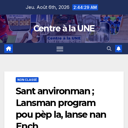
Skip
content
Jeu. Août 6th, 2026
2:44:30 AM
to
content
Centre à la UNE
NON CLASSÉ
Sant anvironman ;
Lansman program
pou pèp la, lanse nan
Ench