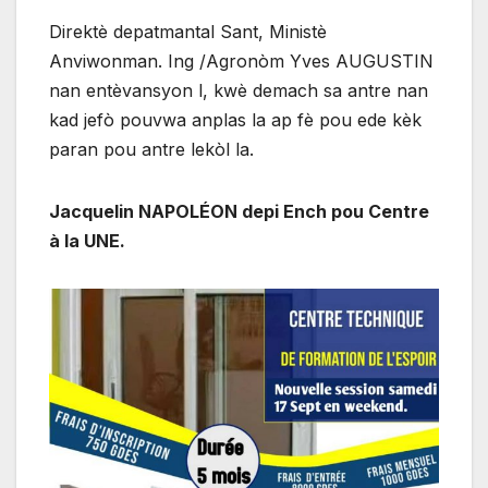
Direktè depatmantal Sant, Ministè
Anviwonman. Ing /Agronòm Yves AUGUSTIN
nan entèvansyon l, kwè demach sa antre nan
kad jefò pouvwa anplas la ap fè pou ede kèk
paran pou antre lekòl la.
Jacquelin NAPOLÉON depi Ench pou Centre
à la UNE.