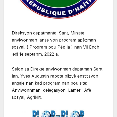
Direksyon depatmantal Sant, Ministè
anviwonman lanse yon program apèzman
sosyal. ( Program pou Pèp la ) nan Vil Ench
jedi 1e septanm, 2022 a.
Selon sa Direktè anviwonman depatman Sant
lan, Yves Augustin rapòte plizyè enstitisyon
angaje nan kad program nan pou site:
Anviwonnman, delegasyon, Lameri, Afè
sosyal, Agrikilti.