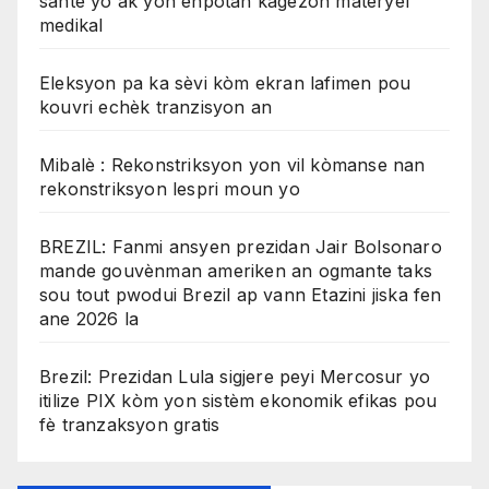
sante yo ak yon enpòtan kagezon materyèl
medikal
Eleksyon pa ka sèvi kòm ekran lafimen pou
kouvri echèk tranzisyon an
Mibalè : Rekonstriksyon yon vil kòmanse nan
rekonstriksyon lespri moun yo
BREZIL: Fanmi ansyen prezidan Jair Bolsonaro
mande gouvènman ameriken an ogmante taks
sou tout pwodui Brezil ap vann Etazini jiska fen
ane 2026 la
Brezil: Prezidan Lula sigjere peyi Mercosur yo
itilize PIX kòm yon sistèm ekonomik efikas pou
fè tranzaksyon gratis