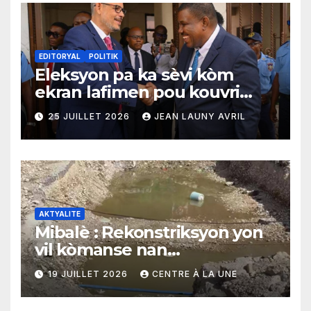
EDITORYAL
POLITIK
Eleksyon pa ka sèvi kòm
ekran lafimen pou kouvri
echèk tranzisyon an
25 JUILLET 2026
JEAN LAUNY AVRIL
AKTYALITE
Mibalè : Rekonstriksyon yon
vil kòmanse nan
rekonstriksyon lespri moun
19 JUILLET 2026
CENTRE À LA UNE
yo