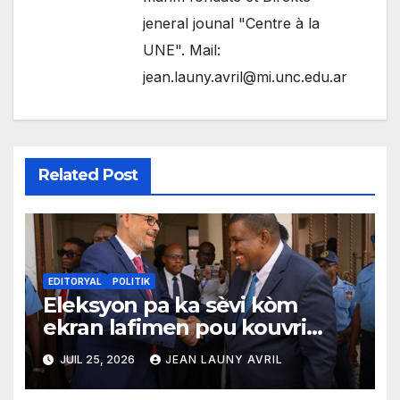
jeneral jounal "Centre à la
UNE". Mail:
jean.launy.avril@mi.unc.edu.ar
Related Post
EDITORYAL
POLITIK
Eleksyon pa ka sèvi kòm
ekran lafimen pou kouvri
echèk tranzisyon an
JUIL 25, 2026
JEAN LAUNY AVRIL