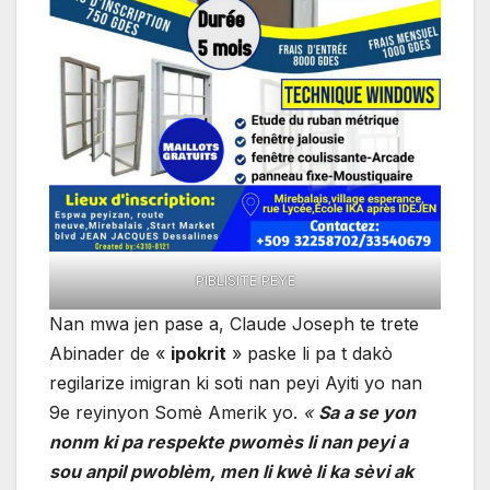
PIBLISITE PEYE
Nan mwa jen pase a, Claude Joseph te trete
Abinader de «
ipokrit
» paske li pa t dakò
regilarize imigran ki soti nan peyi Ayiti yo nan
9e reyinyon Somè Amerik yo.
«
Sa a se yon
nonm ki pa respekte pwomès li nan peyi a
sou anpil pwoblèm, men li kwè li ka sèvi ak