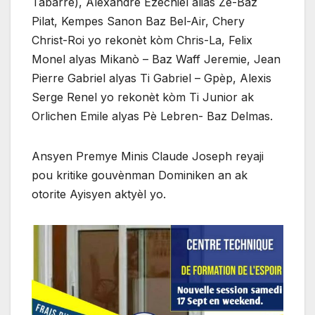
Tabarre), Alexandre Ezechiel alias Ze-Baz
Pilat, Kempes Sanon Baz Bel-Air, Chery
Christ-Roi yo rekonèt kòm Chris-La, Felix
Monel alyas Mikanò – Baz Waff Jeremie, Jean
Pierre Gabriel alyas Ti Gabriel – Gpèp, Alexis
Serge Renel yo rekonèt kòm Ti Junior ak
Orlichen Emile alyas Pè Lebren- Baz Delmas.
Ansyen Premye Minis Claude Joseph reyaji
pou kritike gouvènman Dominiken an ak
otorite Ayisyen aktyèl yo.