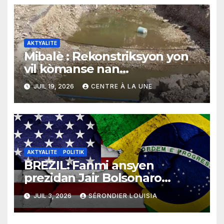
AKTYALITE
Mibalè : Rekonstriksyon yon
vil kòmanse nan
rekonstriksyon lespri moun
JUIL 19, 2026
CENTRE À LA UNE
yo
AKTYALITE
POLITIK
BREZIL: Fanmi ansyen
prezidan Jair Bolsonaro
mande gouvènman ameriken
JUIL 3, 2026
SÉRONDIER LOUISIA
an ogmante taks sou tout
pwodui Brezil ap vann Etazini