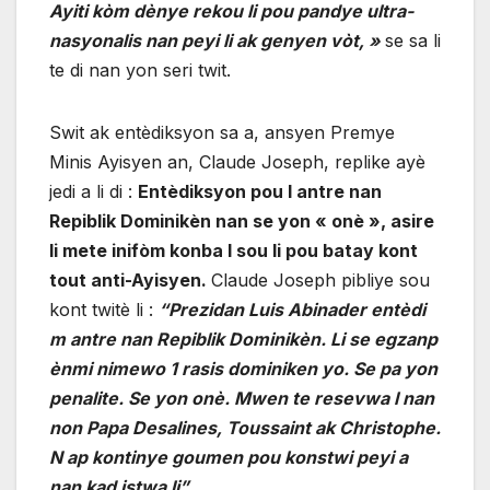
Ayiti kòm dènye rekou li pou pandye ultra-
nasyonalis nan peyi li ak genyen vòt, »
se sa li
te di nan yon seri twit.
Swit ak entèdiksyon sa a, ansyen Premye
Minis Ayisyen an, Claude Joseph, replike ayè
jedi a li di :
Entèdiksyon pou l antre nan
Repiblik Dominikèn nan se yon « onè », asire
li mete inifòm konba l sou li pou batay kont
tout anti-Ayisyen.
Claude Joseph pibliye sou
kont twitè li :
“Prezidan Luis Abinader entèdi
m antre nan Repiblik Dominikèn. Li se egzanp
ènmi nimewo 1 rasis dominiken yo. Se pa yon
penalite. Se yon onè. Mwen te resevwa l nan
non Papa Desalines, Toussaint ak Christophe.
N ap kontinye goumen pou konstwi peyi a
nan kad istwa li”
.