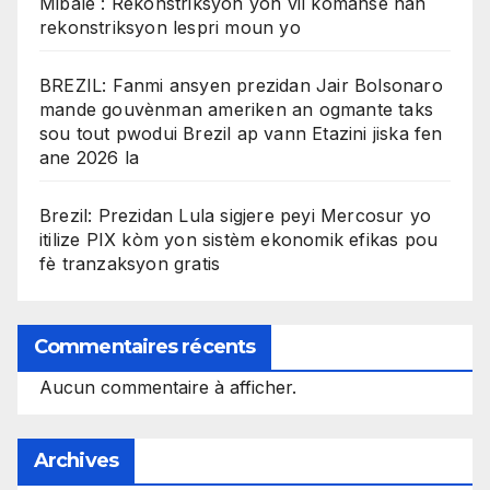
Mibalè : Rekonstriksyon yon vil kòmanse nan
rekonstriksyon lespri moun yo
BREZIL: Fanmi ansyen prezidan Jair Bolsonaro
mande gouvènman ameriken an ogmante taks
sou tout pwodui Brezil ap vann Etazini jiska fen
ane 2026 la
Brezil: Prezidan Lula sigjere peyi Mercosur yo
itilize PIX kòm yon sistèm ekonomik efikas pou
fè tranzaksyon gratis
Commentaires récents
Aucun commentaire à afficher.
Archives