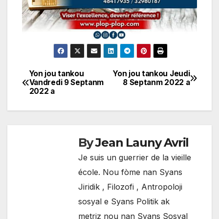
Yon jou tankou
Yon jou tankou Jeudi
Navigation
Vandredi 9 Septanm
8 Septanm 2022 a
2022 a
de
l'article
By
Jean Launy Avril
Je suis un guerrier de la vieille
école. Nou fòme nan Syans
Jiridik , Filozofi , Antropoloji
sosyal e Syans Politik ak
metriz nou nan Syans Sosyal