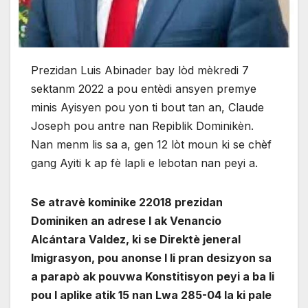
Prezidan Luis Abinader bay lòd mèkredi 7
sektanm 2022 a pou entèdi ansyen premye
minis Ayisyen pou yon ti bout tan an, Claude
Joseph pou antre nan Repiblik Dominikèn.
Nan menm lis sa a, gen 12 lòt moun ki se chèf
gang Ayiti k ap fè lapli e lebotan nan peyi a.
Se atravè kominike 22018 prezidan
Dominiken an adrese l ak Venancio
Alcántara Valdez, ki se Direktè jeneral
Imigrasyon, pou anonse l li pran desizyon sa
a parapò ak pouvwa Konstitisyon peyi a ba li
pou l aplike atik 15 nan Lwa 285-04 la ki pale