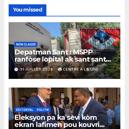
You missed
NON CLASSÉ
Depatman Sant : MSPP
ranfòse lopital ak sant sante
yo ak yon enpòtan kagezon
31 JUILLET 2026
CENTRE À LA UNE
materyèl medikal
EDITORYAL
POLITIK
Eleksyon pa ka sèvi kòm
ekran lafimen pou kouvri