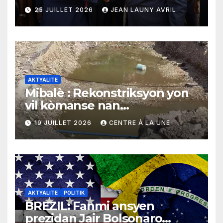
echèk tranzisyon an
25 JUILLET 2026
JEAN LAUNY AVRIL
AKTYALITE
Mibalè : Rekonstriksyon yon
vil kòmanse nan
rekonstriksyon lespri moun
19 JUILLET 2026
CENTRE À LA UNE
yo
AKTYALITE
POLITIK
BREZIL: Fanmi ansyen
prezidan Jair Bolsonaro