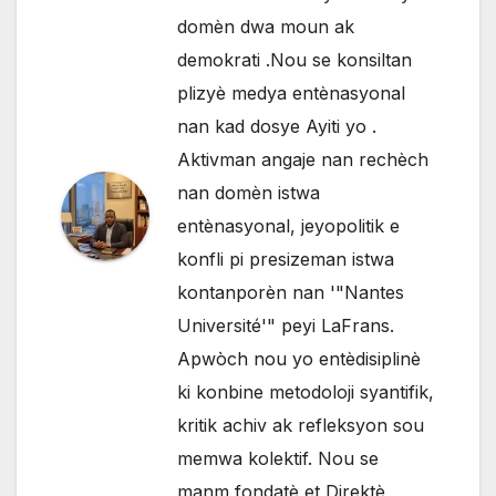
domèn dwa moun ak
demokrati .Nou se konsiltan
plizyè medya entènasyonal
nan kad dosye Ayiti yo .
Aktivman angaje nan rechèch
nan domèn istwa
entènasyonal, jeyopolitik e
konfli pi presizeman istwa
kontanporèn nan '"Nantes
Université'" peyi LaFrans.
Apwòch nou yo entèdisiplinè
ki konbine metodoloji syantifik,
kritik achiv ak refleksyon sou
memwa kolektif. Nou se
manm fondatè et Direktè