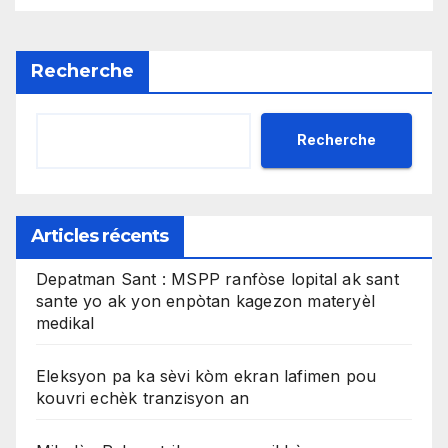
jiska fen ane 2026 la
Recherche
Recherche
Articles récents
Depatman Sant : MSPP ranfòse lopital ak sant
sante yo ak yon enpòtan kagezon materyèl
medikal
Eleksyon pa ka sèvi kòm ekran lafimen pou
kouvri echèk tranzisyon an