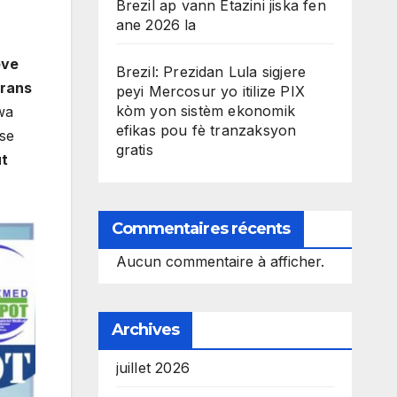
Brezil ap vann Etazini jiska fen
ane 2026 la
eve
Brezil: Prezidan Lula sigjere
erans
peyi Mercosur yo itilize PIX
kòm yon sistèm ekonomik
wa
efikas pou fè tranzaksyon
 se
gratis
ut
Commentaires récents
Aucun commentaire à afficher.
Archives
juillet 2026