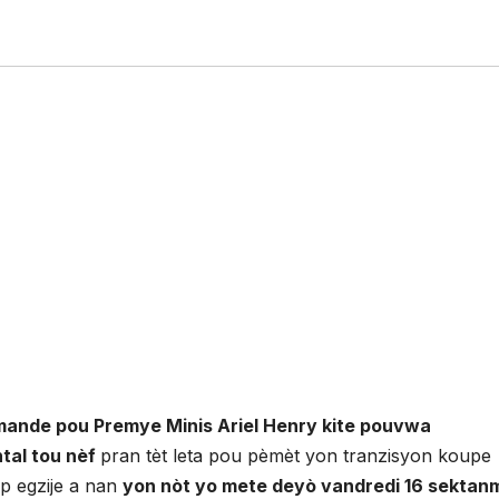
mande pou Premye Minis Ariel Henry kite pouvwa
tal tou nèf
pran tèt leta pou pèmèt yon tranzisyon koupe
ap egzije a nan
yon nòt yo mete deyò vandredi 16 sektan