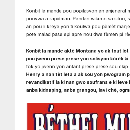
Konbit la mande pou popilasyon an anjeneral m
pouvwa a rapidman. Pandan wikenn sa sitou, s
an pou li kreye yon ti koulwa pou pèmèt manje
pote malad pase epi apre nou dwe fèmen pi rèd
Konbit la mande aktè Montana yo ak tout lòt 
pou jwenn prese prese yon solisyon kòrèk ki 
fòk yo jwenn yon antant prese prese sou ekip
Henry a nan tèt leta a ak sou yon pwogram po
revandikatif la ki nan gwo soufrans e ki leve
anba kidnaping, anba grangou, lavi chè, ogm