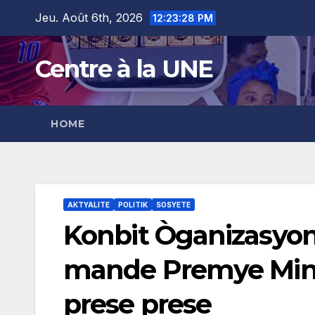
Skip
content
Jeu. Août 6th, 2026
12:23:29 PM
to
content
Centre à la UNE
HOME
AKTYALITE
POLITIK
SOSYETE
Konbit Òganizasyon 
mande Premye Minis
prese prese