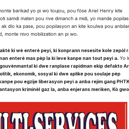
onte barikad yo pi wo toujou, pou fòse Ariel Henry kite
oti samdi maten pou rive dimanch a midi, yo mande popila
 ak dlo ka pase, pou popilasyon an kite koulwa pou anbilan
, monte nivo mobilization an pi wo.
aktè ki wè enterè peyi, ki konprann nesesite kole zepòl 
nan enterè mas pèp la ki leve kanpe nan tout peyi a.
Yo 
gouvènmantal ki dwe ranplase rapidman ekip defakto Ar
litik, ekonomik, sosyal ki dwe aplike pou soulaje pèp
 kanpe pou egzije liberasyon peyi a anba rejim gang PHTK
antasyon kriminèl gaz la, anba enjerans meriken, Kò gw