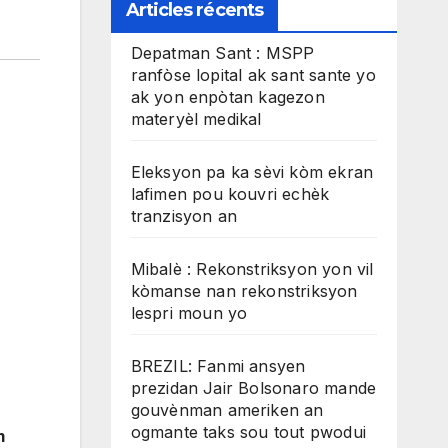
Articles récents
Depatman Sant : MSPP
ranfòse lopital ak sant sante yo
ak yon enpòtan kagezon
materyèl medikal
Eleksyon pa ka sèvi kòm ekran
lafimen pou kouvri echèk
tranzisyon an
Mibalè : Rekonstriksyon yon vil
kòmanse nan rekonstriksyon
lespri moun yo
BREZIL: Fanmi ansyen
prezidan Jair Bolsonaro mande
gouvènman ameriken an
ogmante taks sou tout pwodui
m