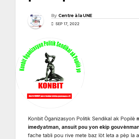
By
Centre à la UNE
SEP 17, 2022
Konbit Òganizasyon Politik Sendikal ak Popilè
imedyatman, ansuit pou yon ekip gouvènman
fache tabli pou rive mete baz lòt leta a pèp la 