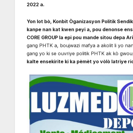
2022 a.
Yon lot bò, Konbit Òganizasyon Politik Sendik
kanpe nan kat kwen peyi a, pou denonse ense
CORE GROUP la epi pou mande sitou depa Ariel 
gang PHTK a, boujwazi mafya a akolit li yo nan
gang yo ki se ouvriye politik PHTK ak kò gwoup
kalte ensekirite ki ka pèmèt yo vòlò latriye ri