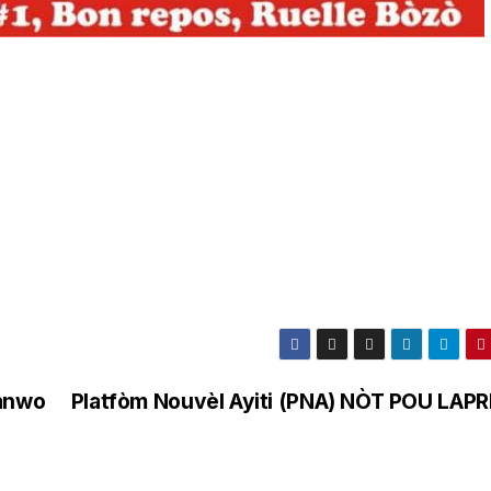
 anwo
Platfòm Nouvèl Ayiti (PNA) NÒT POU LAP