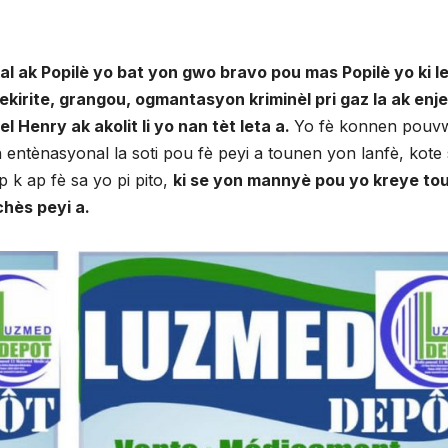
al ak Popilè yo bat yon gwo bravo pou mas Popilè yo ki l
kirite, grangou, ogmantasyon kriminèl pri gaz la ak enj
Henry ak akolit li yo nan tèt leta a.
Yo fè konnen pouv
 entènasyonal la soti pou fè peyi a tounen yon lanfè, kote
 k ap fè sa yo pi pito,
ki se yon mannyè pou yo kreye to
chès peyi a.