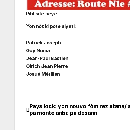
Piblisite peye
Yon nòt ki pote siyati:
Patrick Joseph
Guy Numa
Jean-Paul Bastien
Olrich Jean Pierre
Josué Mérilien
Pays lock: yon nouvo fòm rezistans/
Navigation
pa monte anba pa desann
de