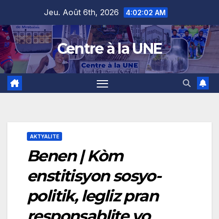
Skip
content
Jeu. Août 6th, 2026
4:02:03 AM
to
content
Centre à la UNE
AKTYALITE
Benen | Kòm
enstitisyon sosyo-
politik, legliz pran
responsablite yo