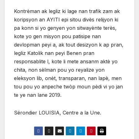
Kontrèman ak legliz ki lage nan trafik zam ak
koripsyon an AYITI epi sitou divès relijyon ki
pa konn si yo genyen yon sitwayènte terès,
kote yo gen misyon pou patisipe nan
devlopman peyi a, ak tout desizyon k ap pran,
legliz Katolik nan peyi Benen pran
responsablite l, kote li mete ansanm aktè yo
chita, non sèlman pou yo reyalize yon
eleksyon lib, onèt, transparan, nan lapè, men
tou pou yo anpeche twòp moun pèdi vi yo jan
te ye nan lane 2019.
Sérondier LOUISIA, Centre a la Une.