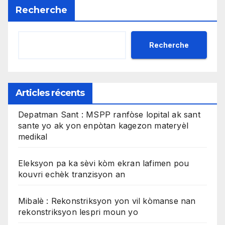
Recherche
Recherche
Articles récents
Depatman Sant : MSPP ranfòse lopital ak sant
sante yo ak yon enpòtan kagezon materyèl
medikal
Eleksyon pa ka sèvi kòm ekran lafimen pou
kouvri echèk tranzisyon an
Mibalè : Rekonstriksyon yon vil kòmanse nan
rekonstriksyon lespri moun yo