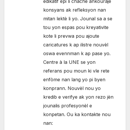
edikatif epi li chache ankouraje
konsyans ak refleksyon nan
mitan lektè li yo. Jounal sa a se
tou yon espas pou kreyativite
kote li prevwa pou ajoute
caricatures k ap ilistre nouvèl
oswa evennman k ap pase yo.
Centre à la UNE se yon
referans pou moun ki vle rete
enfòme nan lang yo pi byen
konprann. Nouvèl nou yo
kredib e verifye ak yon rezo jèn
jounalis profesyonèl e
konpetan. Ou ka kontakte nou
nan: