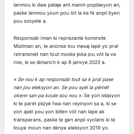
lanmou ki dwe pataje ant manm popilasyon an,
paske lanmou youn pou lòt la ka fè anpil byen
pou sosyete a.
Responsab Iman ki reprezante kominote
Mizilman an, te anonse tou mesaj lapè yo pral
retransmèt nan tout moske jiska jou vòt la va
rive, ki se dimanch k ap 8 janvye 2023 a.
« Se nou k ap responsab tout sa k pral pase
nan jou eleksyon an. Se pou syèl la pèmèt
okenn san pa koule sou nou »
. Se yon sitasyon
ki te parèt plizyè fwa nan reyinyon sa a, ki se
yon apèl pou yon bilten vòt nan lapè ak
transparans, paske te gen anpil vyolans ki te
touye moun nan dènye eleksyon 2019 yo.