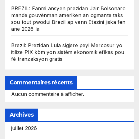
BREZIL: Fanmi ansyen prezidan Jair Bolsonaro
mande gouvènman ameriken an ogmante taks
sou tout pwodui Brezil ap vann Etazini jiska fen
ane 2026 la
Brezil: Prezidan Lula sigjere peyi Mercosur yo
itilize PIX kòm yon sistèm ekonomik efikas pou
fè tranzaksyon gratis
Commentaires récents
Aucun commentaire à afficher.
Archives
juillet 2026