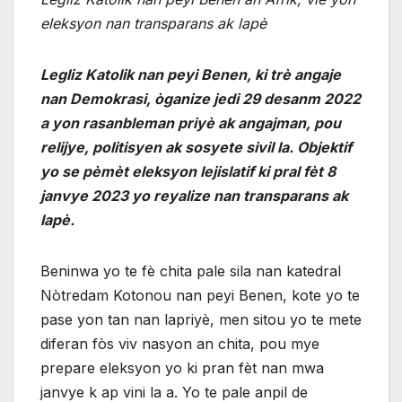
eleksyon nan transparans ak lapè
Legliz Katolik nan peyi Benen, ki trè angaje
nan Demokrasi, òganize jedi 29 desanm 2022
a yon rasanbleman priyè ak angajman, pou
relijye, politisyen ak sosyete sivil la. Objektif
yo se pèmèt eleksyon lejislatif ki pral fèt 8
janvye 2023 yo reyalize nan transparans ak
lapè.
Beninwa yo te fè chita pale sila nan katedral
Nòtredam Kotonou nan peyi Benen, kote yo te
pase yon tan nan lapriyè, men sitou yo te mete
diferan fòs viv nasyon an chita, pou mye
prepare eleksyon yo ki pran fèt nan mwa
janvye k ap vini la a. Yo te pale anpil de