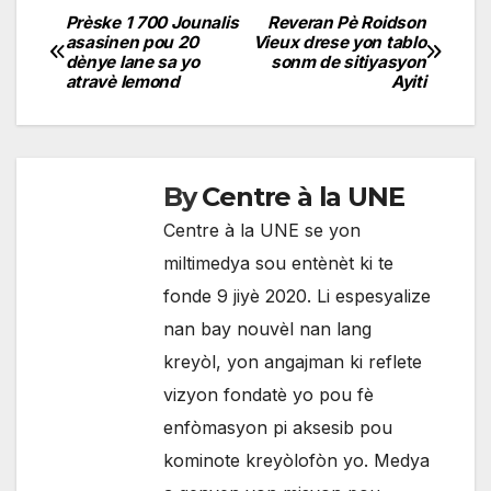
Prèske 1 700 Jounalis
Reveran Pè Roidson
Navigation
asasinen pou 20
Vieux drese yon tablo
dènye lane sa yo
sonm de sitiyasyon
de
atravè lemond
Ayiti
l'article
By
Centre à la UNE
Centre à la UNE se yon
miltimedya sou entènèt ki te
fonde 9 jiyè 2020. Li espesyalize
nan bay nouvèl nan lang
kreyòl, yon angajman ki reflete
vizyon fondatè yo pou fè
enfòmasyon pi aksesib pou
kominote kreyòlofòn yo. Medya