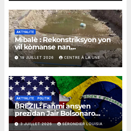
AKTYALITE
Mibalè : Rekonstriksyon yon
vil kòmanse nan
rekonstriksyon lespri moun
19 JUILLET 2026
CENTRE À LA UNE
yo
AKTYALITE
POLITIK
BREZIL: Fanmi ansyen
prezidan Jair Bolsonaro
mande gouvènman
3 JUILLET 2026
SÉRONDIER LOUISIA
ameriken an ogmante taks