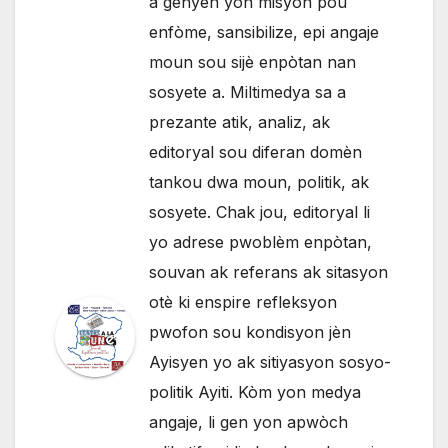
a genyen yon misyon pou
enfòme, sansibilize, epi angaje
moun sou sijè enpòtan nan
sosyete a. Miltimedya sa a
prezante atik, analiz, ak
editoryal sou diferan domèn
tankou dwa moun, politik, ak
sosyete. Chak jou, editoryal li
yo adrese pwoblèm enpòtan,
souvan ak referans ak sitasyon
otè ki enspire refleksyon
pwofon sou kondisyon jèn
Ayisyen yo ak sitiyasyon sosyo-
politik Ayiti. Kòm yon medya
angaje, li gen yon apwòch