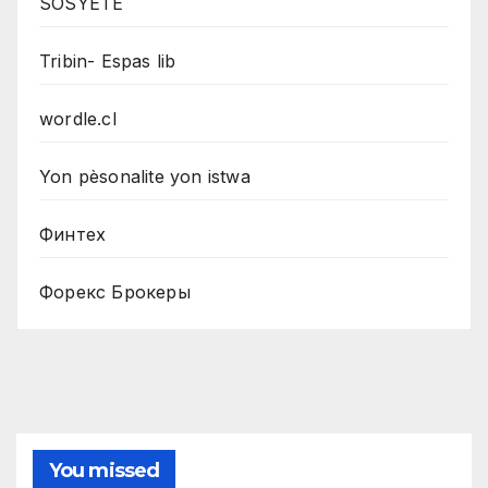
SOSYETE
Tribin- Espas lib
wordle.cl
Yon pèsonalite yon istwa
Финтех
Форекс Брокеры
You missed