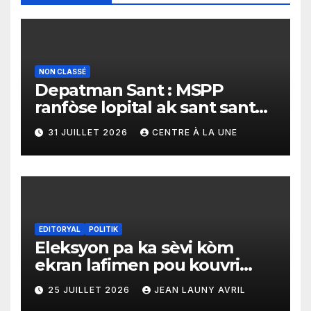
NON CLASSÉ
Depatman Sant : MSPP
ranfòse lopital ak sant sante
yo ak yon enpòtan kagezon
31 JUILLET 2026
CENTRE À LA UNE
materyèl medikal
EDITORYAL
POLITIK
Eleksyon pa ka sèvi kòm
ekran lafimen pou kouvri
echèk tranzisyon an
25 JUILLET 2026
JEAN LAUNY AVRIL