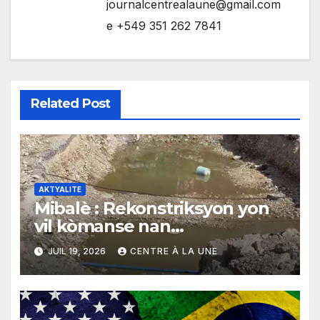
journalcentrealaune@gmail.com
e +549 351 262 7841
Related Post
AKTYALITE
Mibalè : Rekonstriksyon yon
vil kòmanse nan
rekonstriksyon lespri moun
JUIL 19, 2026
CENTRE À LA UNE
yo