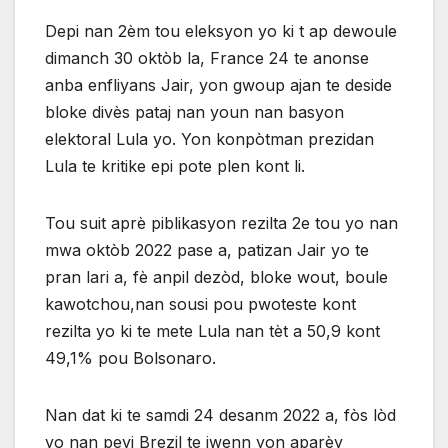
Depi nan 2èm tou eleksyon yo ki t ap dewoule
dimanch 30 oktòb la, France 24 te anonse
anba enfliyans Jair, yon gwoup ajan te deside
bloke divès pataj nan youn nan basyon
elektoral Lula yo. Yon konpòtman prezidan
Lula te kritike epi pote plen kont li.
Tou suit aprè piblikasyon rezilta 2e tou yo nan
mwa oktòb 2022 pase a, patizan Jair yo te
pran lari a, fè anpil dezòd, bloke wout, boule
kawotchou,nan sousi pou pwoteste kont
rezilta yo ki te mete Lula nan tèt a 50,9 kont
49,1% pou Bolsonaro.
Nan dat ki te samdi 24 desanm 2022 a, fòs lòd
yo nan peyi Brezil te jwenn yon aparèy