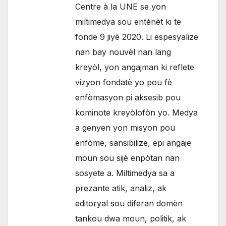
Centre à la UNE se yon
miltimedya sou entènèt ki te
fonde 9 jiyè 2020. Li espesyalize
nan bay nouvèl nan lang
kreyòl, yon angajman ki reflete
vizyon fondatè yo pou fè
enfòmasyon pi aksesib pou
kominote kreyòlofòn yo. Medya
a genyen yon misyon pou
enfòme, sansibilize, epi angaje
moun sou sijè enpòtan nan
sosyete a. Miltimedya sa a
prezante atik, analiz, ak
editoryal sou diferan domèn
tankou dwa moun, politik, ak