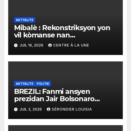
AKTYALITE
Mibalè : Rekonstriksyon yon
vil kòmanse nan
rekonstriksyon lespri moun
JUIL 19, 2026
CENTRE À LA UNE
yo
AKTYALITE
POLITIK
BREZIL: Fanmi ansyen
prezidan Jair Bolsonaro
mande gouvènman ameriken
JUIL 3, 2026
SÉRONDIER LOUISIA
an ogmante taks sou tout
pwodui Brezil ap vann Etazini
jiska fen ane 2026 la