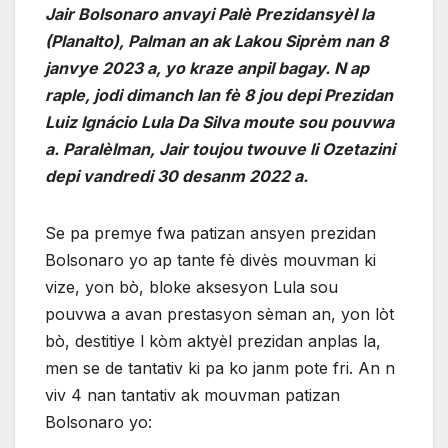
Jair Bolsonaro anvayi Palè Prezidansyèl la
(Planalto), Palman an ak Lakou Siprèm nan 8
janvye 2023 a, yo kraze anpil bagay. N ap
raple, jodi dimanch lan fè 8 jou depi Prezidan
Luiz Ignácio Lula Da Silva moute sou pouvwa
a. Paralèlman, Jair toujou twouve li Ozetazini
depi vandredi 30 desanm 2022 a.
Se pa premye fwa patizan ansyen prezidan
Bolsonaro yo ap tante fè divès mouvman ki
vize, yon bò, bloke aksesyon Lula sou
pouvwa a avan prestasyon sèman an, yon lòt
bò, destitiye l kòm aktyèl prezidan anplas la,
men se de tantativ ki pa ko janm pote fri. An n
viv 4 nan tantativ ak mouvman patizan
Bolsonaro yo: