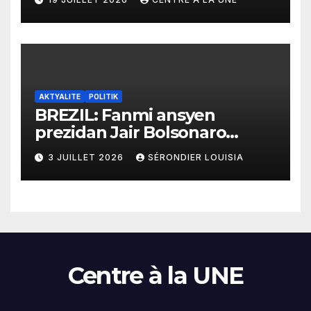
yo
AKTYALITE
POLITIK
BREZIL: Fanmi ansyen
prezidan Jair Bolsonaro
mande gouvènman
3 JUILLET 2026
SÉRONDIER LOUISIA
ameriken an ogmante taks
sou tout pwodui Brezil ap
vann Etazini jiska fen ane
2026 la
Centre à la UNE