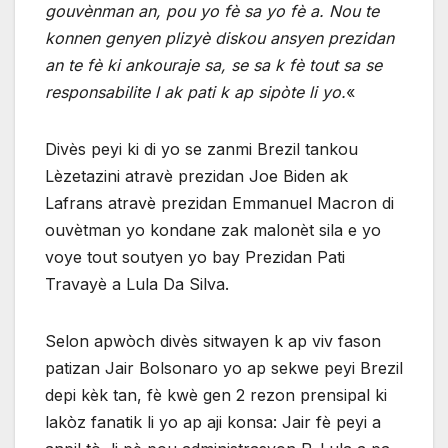
gouvènman an, pou yo fè sa yo fè a. Nou te
konnen genyen plizyè diskou ansyen prezidan
an te fè ki ankouraje sa, se sa k fè tout sa se
responsabilite l ak pati k ap sipòte li yo.
«
Divès peyi ki di yo se zanmi Brezil tankou
Lèzetazini atravè prezidan Joe Biden ak
Lafrans atravè prezidan Emmanuel Macron di
ouvètman yo kondane zak malonèt sila e yo
voye tout soutyen yo bay Prezidan Pati
Travayè a Lula Da Silva.
Selon apwòch divès sitwayen k ap viv fason
patizan Jair Bolsonaro yo ap sekwe peyi Brezil
depi kèk tan, fè kwè gen 2 rezon prensipal ki
lakòz fanatik li yo ap aji konsa: Jair fè peyi a