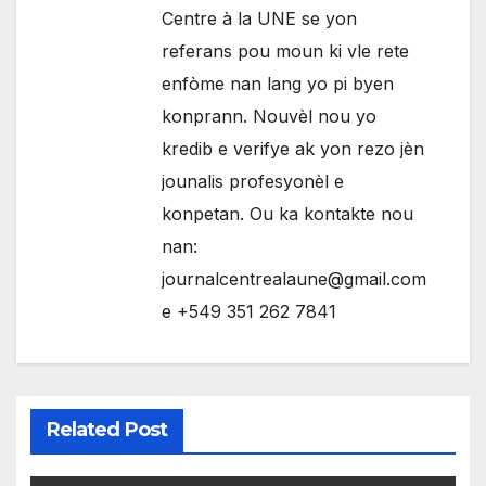
Centre à la UNE se yon
referans pou moun ki vle rete
enfòme nan lang yo pi byen
konprann. Nouvèl nou yo
kredib e verifye ak yon rezo jèn
jounalis profesyonèl e
konpetan. Ou ka kontakte nou
nan:
journalcentrealaune@gmail.com
e +549 351 262 7841
Related Post