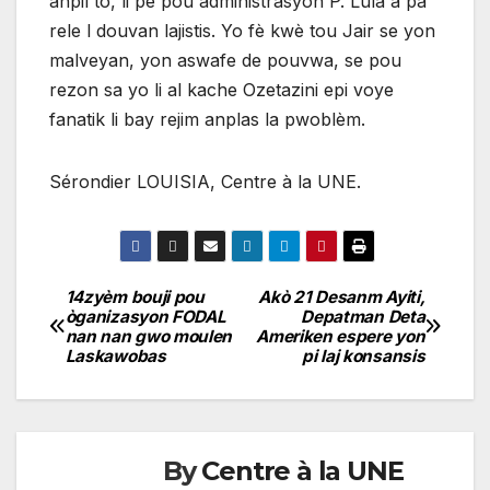
anpil tò, li pè pou administrasyon P. Lula a pa
rele l douvan lajistis. Yo fè kwè tou Jair se yon
malveyan, yon aswafe de pouvwa, se pou
rezon sa yo li al kache Ozetazini epi voye
fanatik li bay rejim anplas la pwoblèm.
Sérondier LOUISIA, Centre à la UNE.
14zyèm bouji pou
Akò 21 Desanm Ayiti,
Navigation
òganizasyon FODAL
Depatman Deta
nan nan gwo moulen
Ameriken espere yon
de
Laskawobas
pi laj konsansis
l'article
By
Centre à la UNE