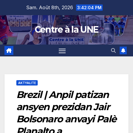
Skip
content
Sam. Août 8th, 2026
3:42:05 PM
to
content
Centre à la UNE
AKTYALITE
Brezil | Anpil patizan
ansyen prezidan Jair
Bolsonaro anvayi Palè
Planalto a