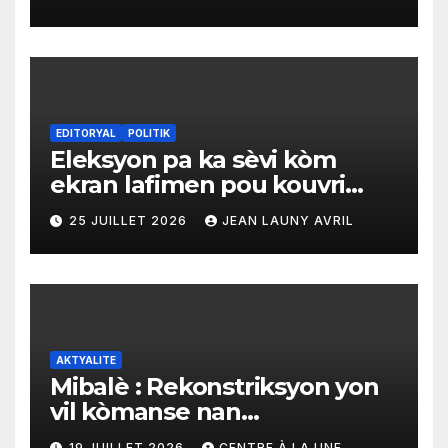
materyèl medikal
EDITORYAL
POLITIK
Eleksyon pa ka sèvi kòm
ekran lafimen pou kouvri
echèk tranzisyon an
25 JUILLET 2026
JEAN LAUNY AVRIL
AKTYALITE
Mibalè : Rekonstriksyon yon
vil kòmanse nan
rekonstriksyon lespri moun
19 JUILLET 2026
CENTRE À LA UNE