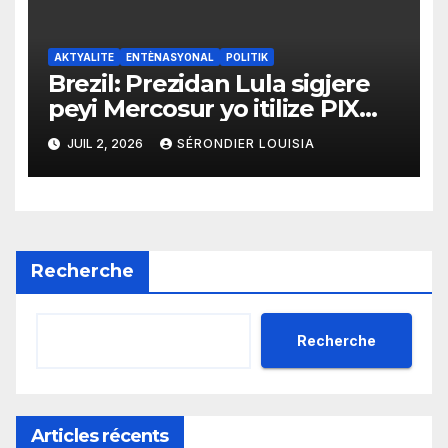
AKTYALITE
ENTÈNASYONAL
POLITIK
Brezil: Prezidan Lula sigjere
peyi Mercosur yo itilize PIX
kòm yon sistèm ekonomik
JUIL 2, 2026
SÉRONDIER LOUISIA
efikas pou fè tranzaksyon
gratis
Recherche
Recherche
Articles récents