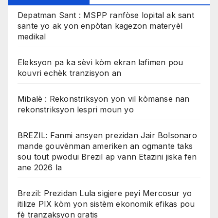
Depatman Sant : MSPP ranfòse lopital ak sant
sante yo ak yon enpòtan kagezon materyèl
medikal
Eleksyon pa ka sèvi kòm ekran lafimen pou
kouvri echèk tranzisyon an
Mibalè : Rekonstriksyon yon vil kòmanse nan
rekonstriksyon lespri moun yo
BREZIL: Fanmi ansyen prezidan Jair Bolsonaro
mande gouvènman ameriken an ogmante taks
sou tout pwodui Brezil ap vann Etazini jiska fen
ane 2026 la
Brezil: Prezidan Lula sigjere peyi Mercosur yo
itilize PIX kòm yon sistèm ekonomik efikas pou
fè tranzaksyon gratis