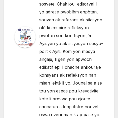
sosyete. Chak jou, editoryal li
yo adrese pwoblèm enpòtan,
souvan ak referans ak sitasyon
otè ki enspire refleksyon
pwofon sou kondisyon jèn
Ayisyen yo ak sitiyasyon sosyo-
politik Ayiti. Kòm yon medya
angaje, li gen yon apwòch
edikatif epi li chache ankouraje
konsyans ak refleksyon nan
mitan lektè li yo. Jounal sa a se
tou yon espas pou kreyativite
kote li prevwa pou ajoute
caricatures k ap ilistre nouvèl
oswa evennman k ap pase yo.