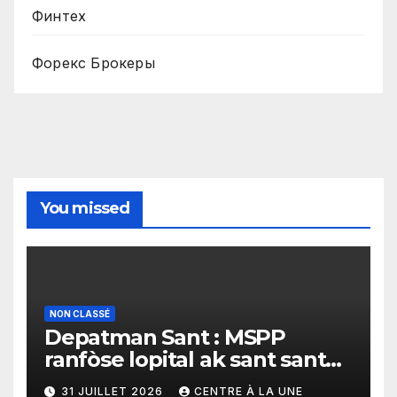
Финтех
Форекс Брокеры
You missed
NON CLASSÉ
Depatman Sant : MSPP
ranfòse lopital ak sant sante
yo ak yon enpòtan kagezon
31 JUILLET 2026
CENTRE À LA UNE