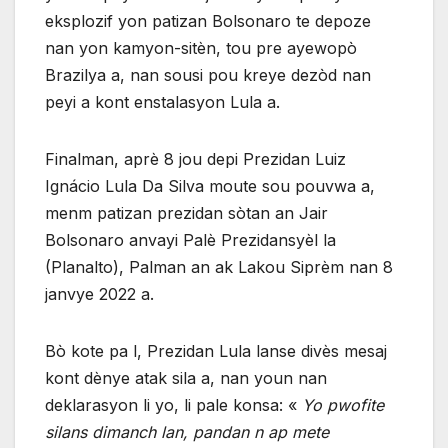
eksplozif yon patizan Bolsonaro te depoze
nan yon kamyon-sitèn, tou pre ayewopò
Brazilya a, nan sousi pou kreye dezòd nan
peyi a kont enstalasyon Lula a.
Finalman, aprè 8 jou depi Prezidan Luiz
Ignácio Lula Da Silva moute sou pouvwa a,
menm patizan prezidan sòtan an Jair
Bolsonaro anvayi Palè Prezidansyèl la
(Planalto), Palman an ak Lakou Siprèm nan 8
janvye 2022 a.
Bò kote pa l, Prezidan Lula lanse divès mesaj
kont dènye atak sila a, nan youn nan
deklarasyon li yo, li pale konsa: «
Yo pwofite
silans dimanch lan, pandan n ap mete