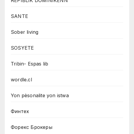
REPIBLIK DOMINIKENN
SANTE
Sober living
SOSYETE
Tribin- Espas lib
wordle.cl
Yon pèsonalite yon istwa
Финтех
Форекс Брокеры