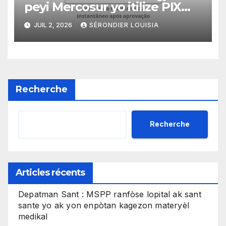
peyi Mercosur yo itilize PIX
kòm yon sistèm ekonomik
JUIL 2, 2026
SÉRONDIER LOUISIA
efikas pou fè tranzaksyon
gratis
Recherche
Recherche
Articles récents
Depatman Sant : MSPP ranfòse lopital ak sant
sante yo ak yon enpòtan kagezon materyèl
medikal