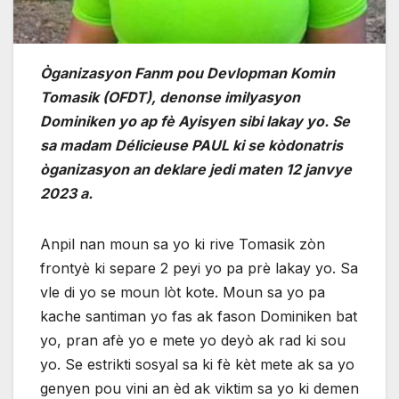
Òganizasyon Fanm pou Devlopman Komin
Tomasik (OFDT), denonse imilyasyon
Dominiken yo ap fè Ayisyen sibi lakay yo. Se
sa madam Délicieuse PAUL ki se kòdonatris
òganizasyon an deklare jedi maten 12 janvye
2023 a.
Anpil nan moun sa yo ki rive Tomasik zòn
frontyè ki separe 2 peyi yo pa prè lakay yo. Sa
vle di yo se moun lòt kote. Moun sa yo pa
kache santiman yo fas ak fason Dominiken bat
yo, pran afè yo e mete yo deyò ak rad ki sou
yo. Se estrikti sosyal sa ki fè kèt mete ak sa yo
genyen pou vini an èd ak viktim sa yo ki demen