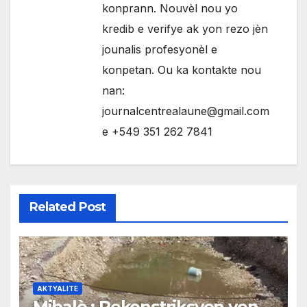
konprann. Nouvèl nou yo
kredib e verifye ak yon rezo jèn
jounalis profesyonèl e
konpetan. Ou ka kontakte nou
nan:
journalcentrealaune@gmail.com
e +549 351 262 7841
Related Post
AKTYALITE
Mibalè : Rekonstriksyon yon