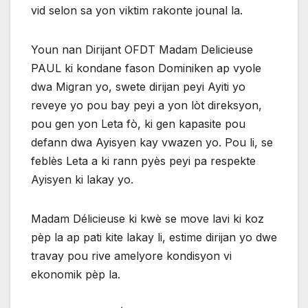
vid selon sa yon viktim rakonte jounal la.
Youn nan Dirijant OFDT Madam Delicieuse
PAUL ki kondane fason Dominiken ap vyole
dwa Migran yo, swete dirijan peyi Ayiti yo
reveye yo pou bay peyi a yon lòt direksyon,
pou gen yon Leta fò, ki gen kapasite pou
defann dwa Ayisyen kay vwazen yo. Pou li, se
feblès Leta a ki rann pyès peyi pa respekte
Ayisyen ki lakay yo.
Madam Délicieuse ki kwè se move lavi ki koz
pèp la ap pati kite lakay li, estime dirijan yo dwe
travay pou rive amelyore kondisyon vi
ekonomik pèp la.