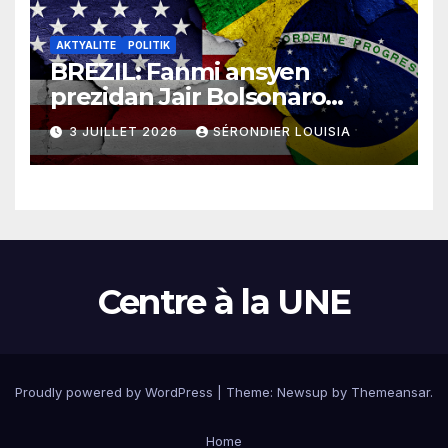
AKTYALITE
POLITIK
BREZIL: Fanmi ansyen
prezidan Jair Bolsonaro
mande gouvènman
3 JUILLET 2026
SÉRONDIER LOUISIA
ameriken an ogmante taks
sou tout pwodui Brezil ap
vann Etazini jiska fen ane
2026 la
Centre à la UNE
Proudly powered by WordPress
|
Theme:
Newsup
by
Themeansar
.
Home