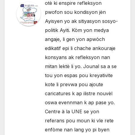
otè ki enspire refleksyon
pwofon sou kondisyon jèn
Ayisyen yo ak sitiyasyon sosyo-
politik Ayiti. Kòm yon medya
angaje, li gen yon apwòch
edikatif epi li chache ankouraje
konsyans ak refleksyon nan
mitan lektè li yo. Jounal sa a se
tou yon espas pou kreyativite
kote li prevwa pou ajoute
caricatures k ap ilistre nouvèl
oswa evennman k ap pase yo.
Centre à la UNE se yon
referans pou moun ki vle rete
enfòme nan lang yo pi byen