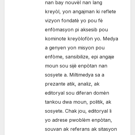
nan bay nouvèl nan lang
kreyòl, yon angajman ki reflete
vizyon fondatè yo pou fè
enfòmasyon pi aksesib pou
kominote kreyòlofòn yo. Medya
a genyen yon misyon pou
enfòme, sansibilize, epi angaje
moun sou sijè enpòtan nan
sosyete a. Miltimedya sa a
prezante atik, analiz, ak
editoryal sou diferan domèn
tankou dwa moun, politik, ak
sosyete. Chak jou, editoryal li
yo adrese pwoblèm enpòtan,
souvan ak referans ak sitasyon