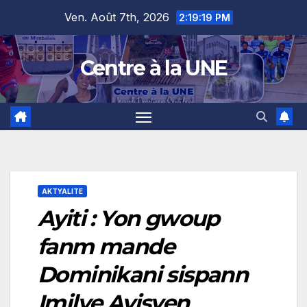
Skip
content
Ven. Août 7th, 2026
2:19:20 PM
to
content
Centre à la UNE
AKTYALITE
Ayiti : Yon gwoup
fanm mande
Dominikani sispann
Imilye Ayisyen