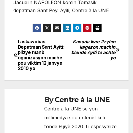
Jacuelin NAPOLÉON komin Tomasik
depatman Sant Peyi Ayiti, Centre à la UNE
Laskawobas
Kanada livre 2zyèm
Navigation
Depatman Sant Ayiti:
kagezon machin
plizyè manb
blende Ayiti te achte
de
òganizasyon mache
yo
pou viktim 12 janvye
l'article
2010 yo
By
Centre à la UNE
Centre à la UNE se yon
miltimedya sou entènèt ki te
fonde 9 jiyè 2020. Li espesyalize