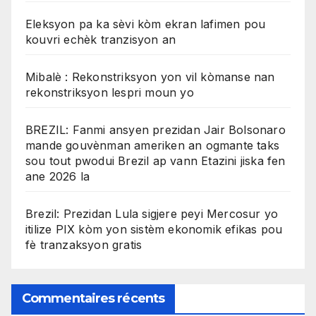
Eleksyon pa ka sèvi kòm ekran lafimen pou
kouvri echèk tranzisyon an
Mibalè : Rekonstriksyon yon vil kòmanse nan
rekonstriksyon lespri moun yo
BREZIL: Fanmi ansyen prezidan Jair Bolsonaro
mande gouvènman ameriken an ogmante taks
sou tout pwodui Brezil ap vann Etazini jiska fen
ane 2026 la
Brezil: Prezidan Lula sigjere peyi Mercosur yo
itilize PIX kòm yon sistèm ekonomik efikas pou
fè tranzaksyon gratis
Commentaires récents