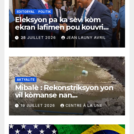
EDITORYAL
POLITIK
Eleksyon pa ka sèvi kòm
ekran lafimen pou kouvri
echèk tranzisyon an
25 JUILLET 2026
JEAN LAUNY AVRIL
AKTYALITE
Mibalè : Rekonstriksyon yon
vil kòmanse nan
rekonstriksyon lespri moun
19 JUILLET 2026
CENTRE À LA UNE
yo