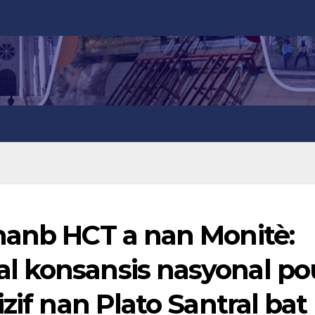
manb HCT a nan Monitè:
l konsansis nasyonal po
zif nan Plato Santral bat