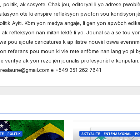
olitik, ak sosyete. Chak jou, editoryal li yo adrese pwobl
sitasyon otè ki enspire refleksyon pwofon sou kondisyon j
litik Ayiti. Kòm yon medya angaje, li gen yon apwòch edikat
ak refleksyon nan mitan lektè li yo. Jounal sa a se tou yo
evwa pou ajoute caricatures k ap ilistre nouvèl oswa evenn
yon referans pou moun ki vle rete enfòme nan lang yo pi 
 verifye ak yon rezo jèn jounalis profesyonèl e konpetan
ntrealaune@gmail.com e +549 351 262 7841
TE
POLITIK
AKTYALITE
ENTÈNASYONAL
PO