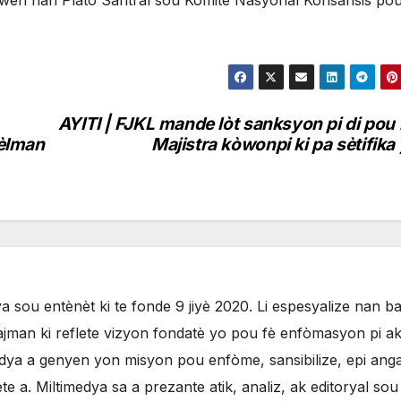
 kwen nan Plato Santral sou Komite Nasyonal Konsansis po
AYITI | FJKL mande lòt sanksyon pi di pou
èlman
Majistra kòwonpi ki pa sètifika
 sou entènèt ki te fonde 9 jiyè 2020. Li espesyalize nan b
jman ki reflete vizyon fondatè yo pou fè enfòmasyon pi ak
ya a genyen yon misyon pou enfòme, sansibilize, epi anga
 a. Miltimedya sa a prezante atik, analiz, ak editoryal sou