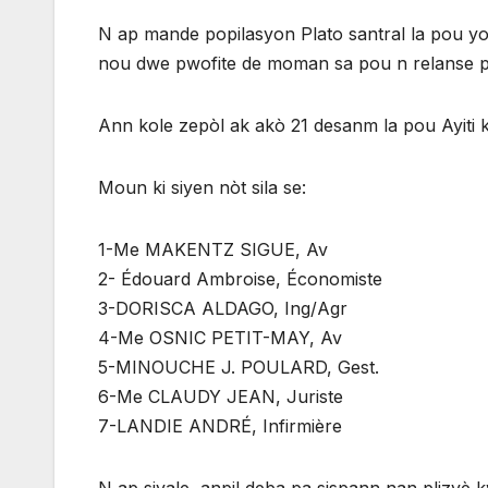
N ap mande popilasyon Plato santral la pou yo 
nou dwe pwofite de moman sa pou n relanse pe
Ann kole zepòl ak akò 21 desanm la pou Ayiti k
Moun ki siyen nòt sila se:
1-Me MAKENTZ SIGUE, Av
2- Édouard Ambroise, Économiste
3-DORISCA ALDAGO, Ing/Agr
4-Me OSNIC PETIT-MAY, Av
5-MINOUCHE J. POULARD, Gest.
6-Me CLAUDY JEAN, Juriste
7-LANDIE ANDRÉ, Infirmière