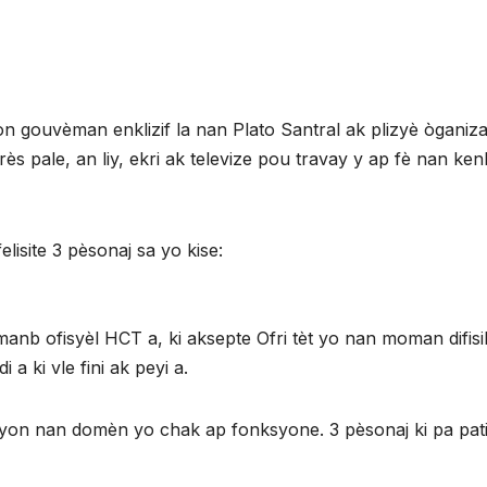
n gouvèman enklizif la nan Plato Santral ak plizyè òganiz
rès pale, an liy, ekri ak televize pou travay y ap fè nan ke
lisite 3 pèsonaj sa yo kise:
fisyèl HCT a, ki aksepte Ofri tèt yo nan moman difisil
 a ki vle fini ak peyi a.
asyon nan domèn yo chak ap fonksyone. 3 pèsonaj ki pa pati