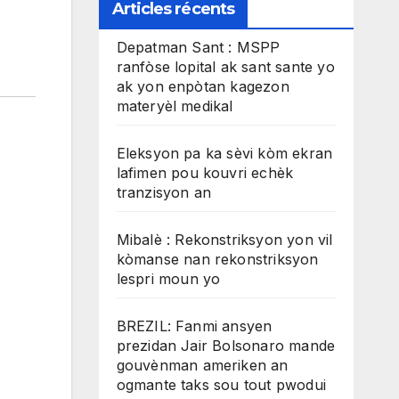
Articles récents
Depatman Sant : MSPP
ranfòse lopital ak sant sante yo
ak yon enpòtan kagezon
materyèl medikal
Eleksyon pa ka sèvi kòm ekran
lafimen pou kouvri echèk
tranzisyon an
Mibalè : Rekonstriksyon yon vil
kòmanse nan rekonstriksyon
lespri moun yo
BREZIL: Fanmi ansyen
prezidan Jair Bolsonaro mande
gouvènman ameriken an
ogmante taks sou tout pwodui