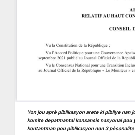
Yon jou aprè piblikasyon arete ki pibliye nan 
komite depatmantal konsansis nasyonal pou yo
kontantman pou piblikasyon non 3 pèsonalite k