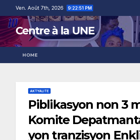
Skip
content
Ven. Août 7th, 2026
9:22:52 PM
to
content
Centre à la UNE
HOME
AKTYALITE
Piblikasyon non 3 
Komite Depatmanta
yon tranzisyon Enkli