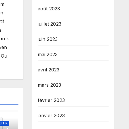
èm
août 2023
èn
if
juillet 2023
n
man k
juin 2023
byen
mai 2023
. Ou
avril 2023
mars 2023
février 2023
janvier 2023
LITIK