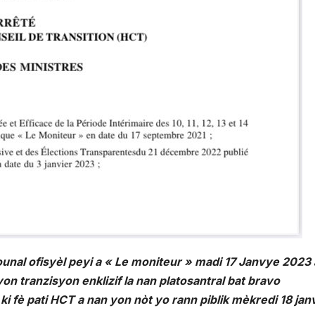
jounal ofisyèl peyi a « Le moniteur » madi 17 Janvye 2023 
n tranzisyon enklizif la nan platosantral bat bravo
i fè pati HCT a nan yon nòt yo rann piblik mèkredi 18 ja