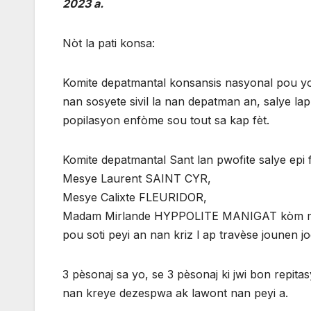
2023 a.
Nòt la pati konsa:
Komite depatmantal konsansis nasyonal pou yo
nan sosyete sivil la nan depatman an, salye lap
popilasyon enfòme sou tout sa kap fèt.
Komite depatmantal Sant lan pwofite salye epi fe
Mesye Laurent SAINT CYR,
Mesye Calixte FLEURIDOR,
Madam Mirlande HYPPOLITE MANIGAT kòm manb o
pou soti peyi an nan kriz l ap travèse jounen jodi
3 pèsonaj sa yo, se 3 pèsonaj ki jwi bon repit
nan kreye dezespwa ak lawont nan peyi a.