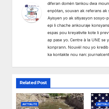
diferan domèn tankou dwa moun, p
enpòtan, souvan ak referans ak 
Ayisyen yo ak sitiyasyon sosyo-po
epi li chache ankouraje konsyans 
espas pou kreyativite kote li pr
ap pase yo. Centre à la UNE se 
konprann. Nouvèl nou yo kredib e
ka kontakte nou nan: journalce
Related Post
AKTYALITE
AKTYALI