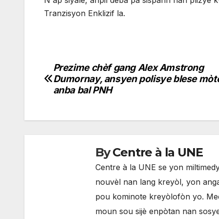
N ap siyale, anpil deba pa sispann nan plizyè
Tranzisyon Enklizif la.
Prezime chèf gang Alex Amstrong
Navigation
Dumornay, ansyen polisye blese mòt
de
anba bal PNH
l'article
By
Centre à la UNE
Centre à la UNE se yon miltimedya
nouvèl nan lang kreyòl, yon anga
pou kominote kreyòlofòn yo. Med
moun sou sijè enpòtan nan sosyete