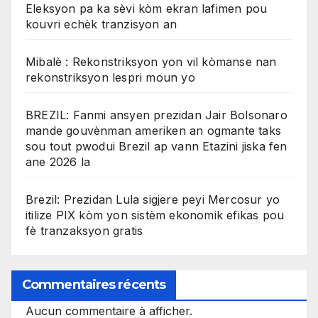
Eleksyon pa ka sèvi kòm ekran lafimen pou
kouvri echèk tranzisyon an
Mibalè : Rekonstriksyon yon vil kòmanse nan
rekonstriksyon lespri moun yo
BREZIL: Fanmi ansyen prezidan Jair Bolsonaro
mande gouvènman ameriken an ogmante taks
sou tout pwodui Brezil ap vann Etazini jiska fen
ane 2026 la
Brezil: Prezidan Lula sigjere peyi Mercosur yo
itilize PIX kòm yon sistèm ekonomik efikas pou
fè tranzaksyon gratis
Commentaires récents
Aucun commentaire à afficher.