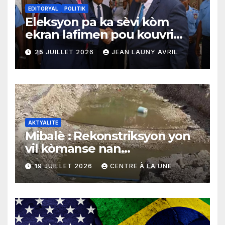
EDITORYAL
POLITIK
Eleksyon pa ka sèvi kòm
ekran lafimen pou kouvri
echèk tranzisyon an
25 JUILLET 2026
JEAN LAUNY AVRIL
AKTYALITE
Mibalè : Rekonstriksyon yon
vil kòmanse nan
rekonstriksyon lespri moun
19 JUILLET 2026
CENTRE À LA UNE
yo