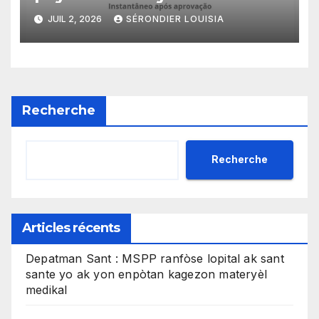
kòm yon sistèm ekonomik
JUIL 2, 2026
SÉRONDIER LOUISIA
efikas pou fè tranzaksyon
gratis
Recherche
Recherche
Articles récents
Depatman Sant : MSPP ranfòse lopital ak sant
sante yo ak yon enpòtan kagezon materyèl
medikal