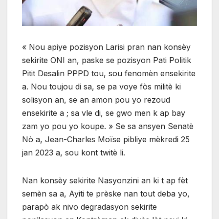
« Nou apiye pozisyon Larisi pran nan konsèy
sekirite ONI an, paske se pozisyon Pati Politik
Pitit Desalin PPPD tou, sou fenomèn ensekirite
a. Nou toujou di sa, se pa voye fòs militè ki
solisyon an, se an amon pou yo rezoud
ensekirite a ; sa vle di, se gwo men k ap bay
zam yo pou yo koupe. » Se sa ansyen Senatè
Nò a, Jean-Charles Moïse pibliye mèkredi 25
jan 2023 a, sou kont twitè li.
Nan konsèy sekirite Nasyonzini an ki t ap fèt
semèn sa a, Ayiti te prèske nan tout deba yo,
parapò ak nivo degradasyon sekirite