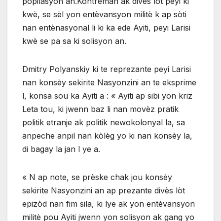
popilasyon an.Kontrèman ak divès lòt peyi ki
kwè, se sèl yon entèvansyon militè k ap sòti
nan entènasyonal li ki ka ede Ayiti, peyi Larisi
kwè se pa sa ki solisyon an.
Dmitry Polyanskiy ki te reprezante peyi Larisi
nan konsèy sekirite Nasyonzini an te eksprime
l, konsa sou ka Ayiti a : « Ayiti ap sibi yon kriz
Leta tou, ki jwenn baz li nan movèz pratik
politik etranje ak politik newokolonyal la, sa
anpeche anpil nan kòlèg yo ki nan konsèy la,
di bagay la jan l ye a.
« N ap note, se prèske chak jou konsèy
sekirite Nasyonzini an ap prezante divès lòt
epizòd nan fim sila, ki lye ak yon entèvansyon
militè pou Ayiti jwenn yon solisyon ak gang yo