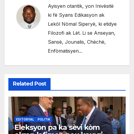
Ayisyen otantik, yon Inivèsitè
ki fè Syans Edikasyon ak
Lekòl Nòmal Siperyè, ki etidye
Filozofi ak Lèt. Li se Anseyan,
Sansè, Jounalis, Chèchè,
Enfòmatisyen...
Related Post
EDITORYAL
POLITIK
Eleksyon pa ka sèvi kòm