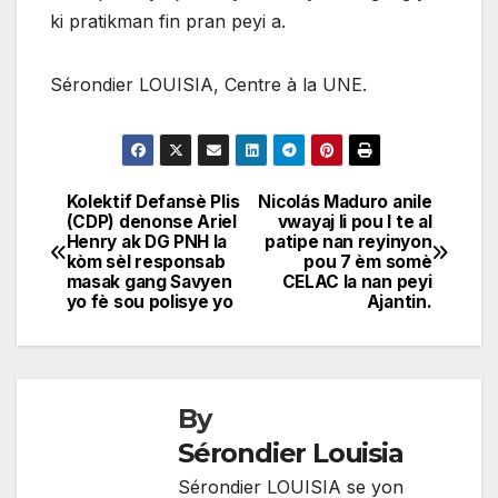
ki pratikman fin pran peyi a.
Sérondier LOUISIA, Centre à la UNE.
Kolektif Defansè Plis
Nicolás Maduro anile
Navigation
(CDP) denonse Ariel
vwayaj li pou l te al
Henry ak DG PNH la
patipe nan reyinyon
de
kòm sèl responsab
pou 7 èm somè
masak gang Savyen
CELAC la nan peyi
l'article
yo fè sou polisye yo
Ajantin.
By
Sérondier Louisia
Sérondier LOUISIA se yon