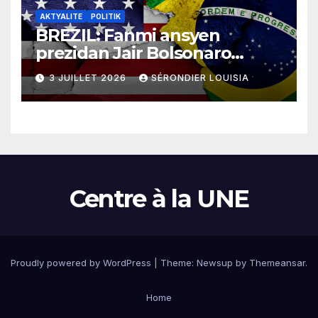
AKTYALITE
POLITIK
BREZIL: Fanmi ansyen
prezidan Jair Bolsonaro
mande gouvènman
3 JUILLET 2026
SÉRONDIER LOUISIA
ameriken an ogmante taks
sou tout pwodui Brezil ap
vann Etazini jiska fen ane
2026 la
Centre à la UNE
Proudly powered by WordPress
|
Theme:
Newsup
by
Themeansar
.
Home