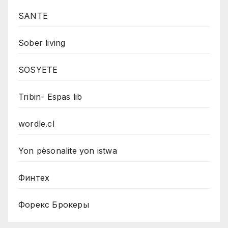
SANTE
Sober living
SOSYETE
Tribin- Espas lib
wordle.cl
Yon pèsonalite yon istwa
Финтех
Форекс Брокеры