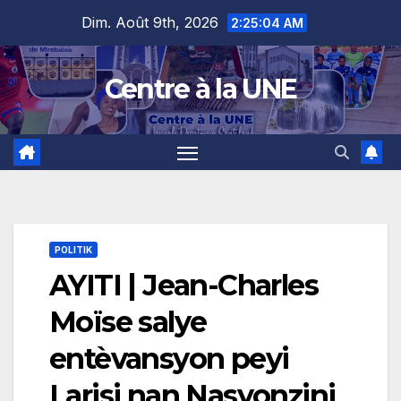
Skip
content
Dim. Août 9th, 2026
2:25:05 AM
to
content
Centre à la UNE
POLITIK
AYITI | Jean-Charles
Moïse salye
entèvansyon peyi
Larisi nan Nasyonzini