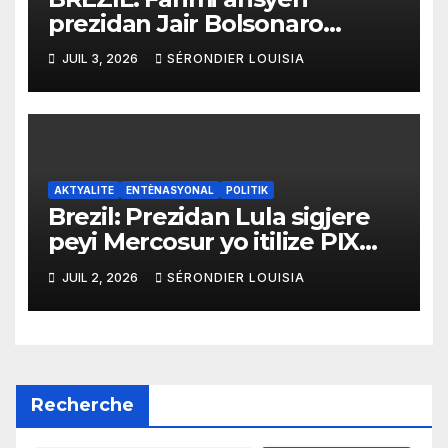
prezidan Jair Bolsonaro
mande gouvènman ameriken
JUIL 3, 2026
SÉRONDIER LOUISIA
an ogmante taks sou tout
pwodui Brezil ap vann Etazini
jiska fen ane 2026 la
AKTYALITE
ENTÈNASYONAL
POLITIK
Brezil: Prezidan Lula sigjere
peyi Mercosur yo itilize PIX
kòm yon sistèm ekonomik
JUIL 2, 2026
SÉRONDIER LOUISIA
efikas pou fè tranzaksyon
gratis
Recherche