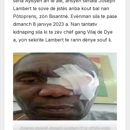
sena Ayisyen an te ale, ansyen senatè Joseph
Lambert te sove de jistès anba kout bal nan
Pòtoprens, zòn Bisantnè. Evènman sila te pase
dimanch 8 janvye 2023 a. Nan tantativ
kidnaping sila ki ta zèv chèf gang Vilaj de Dye
a, yon sekirite Lambert te rann dènye souf li.
Ansyen senatè Joseph Lambert ki te viktim anba