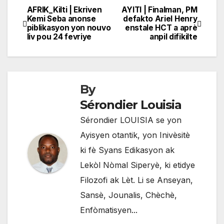
AFRIK_Kilti | Ekriven
AYITI | Finalman, PM
Navigation
Kemi Seba anonse
defakto Ariel Henry
piblikasyon yon nouvo
enstale HCT a aprè
de
liv pou 24 fevriye
anpil difikilte
l'article
By
Sérondier Louisia
Sérondier LOUISIA se yon
Ayisyen otantik, yon Inivèsitè
ki fè Syans Edikasyon ak
Lekòl Nòmal Siperyè, ki etidye
Filozofi ak Lèt. Li se Anseyan,
Sansè, Jounalis, Chèchè,
Enfòmatisyen...