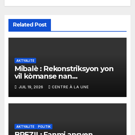
Related Post
AKTYALITE
Mibalè : Rekonstriksyon yon
vil kòmanse nan
rekonstriksyon lespri moun
JUIL 19, 2026
CENTRE À LA UNE
yo
AKTYALITE
POLITIK
BREZIL: Fanmi ansyen