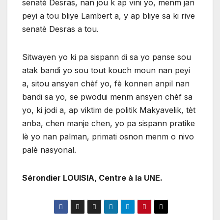
senatè Desras, nan jou k ap vini yo, menm jan
peyi a tou bliye Lambert a, y ap bliye sa ki rive
senatè Desras a tou.
Sitwayen yo ki pa sispann di sa yo panse sou
atak bandi yo sou tout kouch moun nan peyi
a, sitou ansyen chèf yo, fè konnen anpil nan
bandi sa yo, se pwodui menm ansyen chèf sa
yo, ki jodi a, ap viktim de politik Makyavelik, tèt
anba, chen manje chen, yo pa sispann pratike
lè yo nan palman, primati osnon menm o nivo
palè nasyonal.
Sérondier LOUISIA, Centre à la UNE.