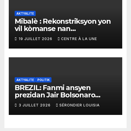
AKTYALITE
Mibalè : Rekonstriksyon yon
vil kòmanse nan
rekonstriksyon lespri moun
19 JUILLET 2026
CENTRE À LA UNE
yo
AKTYALITE
POLITIK
BREZIL: Fanmi ansyen
prezidan Jair Bolsonaro
mande gouvènman
3 JUILLET 2026
SÉRONDIER LOUISIA
ameriken an ogmante taks
sou tout pwodui Brezil ap
vann Etazini jiska fen ane