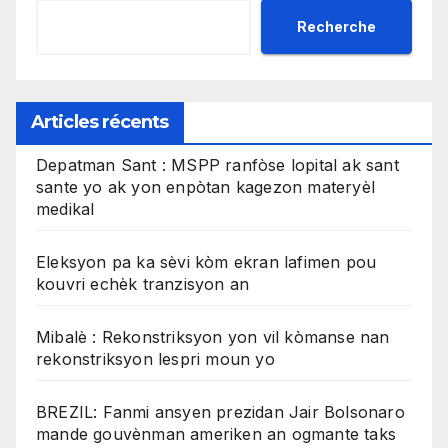
Recherche
Articles récents
Depatman Sant : MSPP ranfòse lopital ak sant
sante yo ak yon enpòtan kagezon materyèl
medikal
Eleksyon pa ka sèvi kòm ekran lafimen pou
kouvri echèk tranzisyon an
Mibalè : Rekonstriksyon yon vil kòmanse nan
rekonstriksyon lespri moun yo
BREZIL: Fanmi ansyen prezidan Jair Bolsonaro
mande gouvènman ameriken an ogmante taks