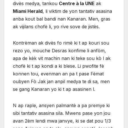
divès medya, tankou
Centre à la UNE
ak
Miami Herald
, li viktim de yon tantativ asasina
anba kout bal bandi nan Kanaran. Men, gras
ak vijilans chofè li, yo rive sove de jistès.
Kontrèman ak divès fo rimè ki t ap kouri sou
rezo yo, mouche Desras konfime li anfòm,
apa de kèk vit machin nan ki teke sou kò l ak
chofè ki t ap kondi a ki blese. Li pwofite fè
konnen tou, evenman an pa t pase Fèmat
oubyen Fò Jak jan anpil medya te di sa, men
se gang Kanaran yo ki t ap asasinen l.
N ap raple, ansyen palmantè a pa premye ki
sibi tantativ asasina sila. Mwens pase yon jou
avan 2èm lendi mwa janvye, ki se dat pou 1/3