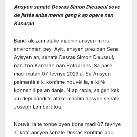
Ansyen senatè Desras Simon Dieuseul sove
de jistès anba menm gang k ap opere nan
Kanaran
Bandi ak zam atake machin ansyen minis
anvironman peyi Ayiti, ansyen prezidan Sena
Ayisyen an, senatè Desras Simon Dieuseul,
nan zòn Kanaran nan Pòtoprens. Sa pase
madi maten 07 fevriye 2023 a. Se Ansyen
palmantè a ki konfime nouvèl la, e ki fè
konnen li pa an danje. N ap raple, sa gen kèk
jou depi bandi te atake machin ansyen senatè
Joseph Lambert tou.
Nouvèl la te tonbe byen bonè madi 07 fevriye
a, kote ansyen senatè Desras konfime pou