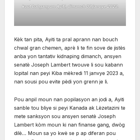
kout bal gang an Ayiti, dimanch 08 janvye 2023.
Kèk tan pita, Ayiti ta pral aprann nan bouch
chwal gran chemen, aprè li te fin sove de jistès
anba yon tantativ kidnaping dimanch, ansyen
senatè Joseph Lambert twouve li sou kabann
lopital nan peyi Kiba mèkredi 11 janvye 2023 a,
nan sousi pou evite pèdi yon grenn je li.
Pou anpil moun nan popilasyon an jodi a, Ayiti
sanble tou bliye si peyi Kanada ak Lèzetazini te
mete sanksyon sou ansyen senatè Joseph
Lambert kòm moun ki nan finanse gang, dwòg
dilè… Moun sa yo kwè se p ap diferan pou