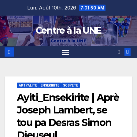
Skip
content
Lun. Août 10th, 2026
7:02:00 AM
to
content
Centre à la UNE
AKTYALITE
ENSEKIRITE
SOSYETE
Ayiti_Ensekirite | Aprè
Joseph Lambert, se
tou pa Desras Simon
Dieuseul