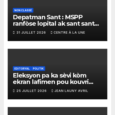
NON CLASSÉ
Depatman Sant : MSPP
ranfòse lopital ak sant sante
yo ak yon enpòtan kagezon
31 JUILLET 2026
CENTRE À LA UNE
materyèl medikal
EDITORYAL
POLITIK
Eleksyon pa ka sèvi kòm
ekran lafimen pou kouvri
echèk tranzisyon an
25 JUILLET 2026
JEAN LAUNY AVRIL