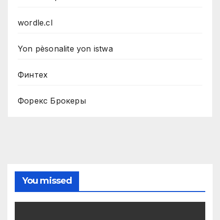
wordle.cl
Yon pèsonalite yon istwa
Финтех
Форекс Брокеры
You missed