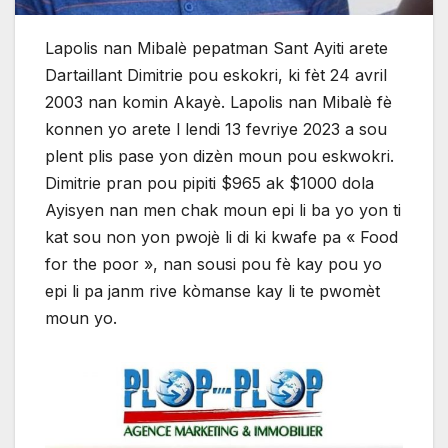
Lapolis nan Mibalè pepatman Sant Ayiti arete
Dartaillant Dimitrie pou eskokri, ki fèt 24 avril
2003 nan komin Akayè. Lapolis nan Mibalè fè
konnen yo arete l lendi 13 fevriye 2023 a sou
plent plis pase yon dizèn moun pou eskwokri.
Dimitrie pran pou pipiti $965 ak $1000 dola
Ayisyen nan men chak moun epi li ba yo yon ti
kat sou non yon pwojè li di ki kwafe pa « Food
for the poor », nan sousi pou fè kay pou yo
epi li pa janm rive kòmanse kay li te pwomèt
moun yo.