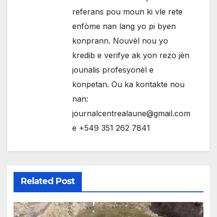
referans pou moun ki vle rete
enfòme nan lang yo pi byen
konprann. Nouvèl nou yo
kredib e verifye ak yon rezo jèn
jounalis profesyonèl e
konpetan. Ou ka kontakte nou
nan:
journalcentrealaune@gmail.com
e +549 351 262 7841
Related Post