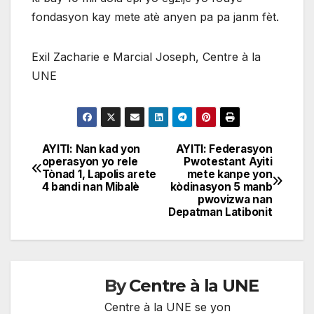
fondasyon kay mete atè anyen pa pa janm fèt.
Exil Zacharie e Marcial Joseph, Centre à la
UNE
AYITI: Nan kad yon
AYITI: Federasyon
Navigation
operasyon yo rele
Pwotestant Ayiti
Tònad 1, Lapolis arete
mete kanpe yon
de
4 bandi nan Mibalè
kòdinasyon 5 manb
pwovizwa nan
l'article
Depatman Latibonit
By
Centre à la UNE
Centre à la UNE se yon