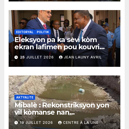
EDITORYAL
POLITIK
Eleksyon pa ka sèvi kòm
ekran lafimen pou kouvri
echèk tranzisyon an
25 JUILLET 2026
JEAN LAUNY AVRIL
AKTYALITE
Mibalè : Rekonstriksyon yon
vil kòmanse nan
rekonstriksyon lespri moun
19 JUILLET 2026
CENTRE À LA UNE
yo