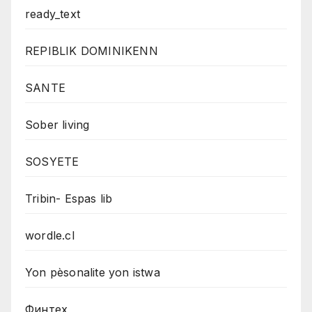
ready_text
REPIBLIK DOMINIKENN
SANTE
Sober living
SOSYETE
Tribin- Espas lib
wordle.cl
Yon pèsonalite yon istwa
Финтех