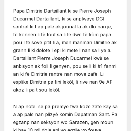
Papa Dimitrie Dartaillant ki se Pierre Joseph
Ducarmel Dartaillant, ki se anplwaye DGI
santral ki t ap pale ak jounal la ak dlo nan je,
fè konnen li fè tout sa li te dwe fè kòm papa
pou l te sove pitit li a, men manman Dimitrie ak
grann li ki dolote l epi ki mete l nan sa l ye a.
Dartaillant Pierre Joseph Ducarmel kwè se
anbisyon ak foli li genyen, pou se li ki #1 fanmi
an ki fè Dimitrie rantre nan move zafè. Li
esplike Dimitrie pa fini lekòl, li rive nan 9e AF
akoz li pa t sou lekòl.
N ap note, se pa premye fwa koze zafè kay sa
a ap pale nan plizyè komin Depatman Sant. Pa
egzanp nan seksyon wo Sarazen, gen moun
ki bay 10 mil dola epi yo egzije yo fouye