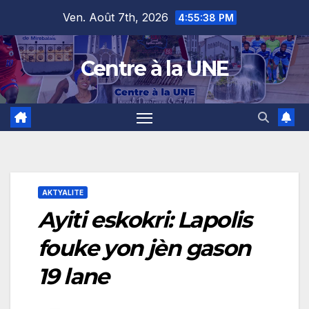
Skip
content
Ven. Août 7th, 2026
4:55:39 PM
to
content
Centre à la UNE
AKTYALITE
Ayiti eskokri: Lapolis
fouke yon jèn gason
19 lane