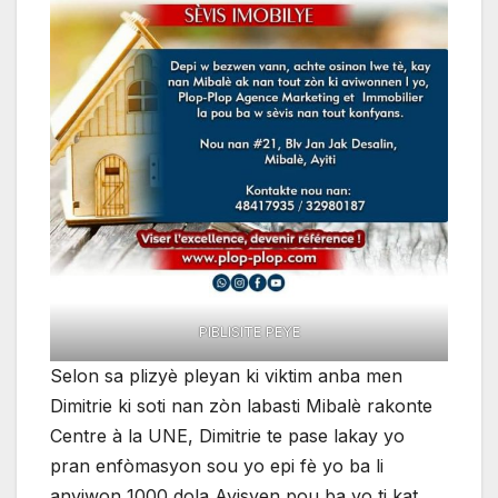
PIBLISITE PEYE
Selon sa plizyè pleyan ki viktim anba men
Dimitrie ki soti nan zòn labasti Mibalè rakonte
Centre à la UNE, Dimitrie te pase lakay yo
pran enfòmasyon sou yo epi fè yo ba li
anviwon 1000 dola Ayisyen pou ba yo ti kat