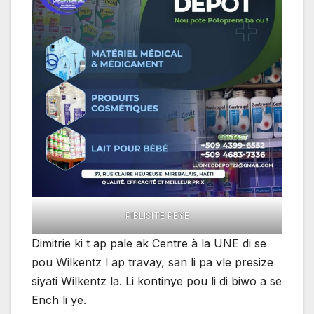
PIBLISITE PEYE
Dimitrie ki t ap pale ak Centre à la UNE di se
pou Wilkentz l ap travay, san li pa vle presize
siyati Wilkentz la. Li kontinye pou li di biwo a se
Ench li ye.