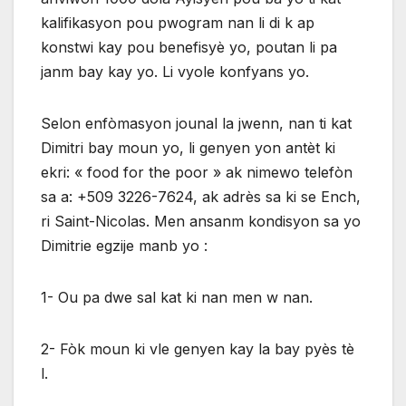
kalifikasyon pou pwogram nan li di k ap
konstwi kay pou benefisyè yo, poutan li pa
janm bay kay yo. Li vyole konfyans yo.
Selon enfòmasyon jounal la jwenn, nan ti kat
Dimitri bay moun yo, li genyen yon antèt ki
ekri: « food for the poor » ak nimewo telefòn
sa a: +509 3226-7624, ak adrès sa ki se Ench,
ri Saint-Nicolas. Men ansanm kondisyon sa yo
Dimitrie egzije manb yo :
1- Ou pa dwe sal kat ki nan men w nan.
2- Fòk moun ki vle genyen kay la bay pyès tè
l.