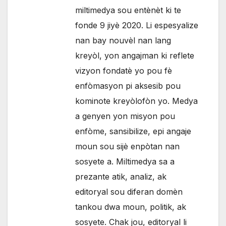
miltimedya sou entènèt ki te
fonde 9 jiyè 2020. Li espesyalize
nan bay nouvèl nan lang
kreyòl, yon angajman ki reflete
vizyon fondatè yo pou fè
enfòmasyon pi aksesib pou
kominote kreyòlofòn yo. Medya
a genyen yon misyon pou
enfòme, sansibilize, epi angaje
moun sou sijè enpòtan nan
sosyete a. Miltimedya sa a
prezante atik, analiz, ak
editoryal sou diferan domèn
tankou dwa moun, politik, ak
sosyete. Chak jou, editoryal li