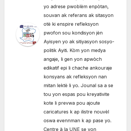
yo adrese pwoblèm enpòtan,
souvan ak referans ak sitasyon
otè ki enspire refleksyon
pwofon sou kondisyon jèn
Ayisyen yo ak sitiyasyon sosyo-
politik Ayiti. Kòm yon medya
angaje, li gen yon apwòch
edikatif epi li chache ankouraje
konsyans ak refleksyon nan
mitan lektè li yo. Jounal sa a se
tou yon espas pou kreyativite
kote li prevwa pou ajoute
caricatures k ap ilistre nouvèl
oswa evennman k ap pase yo.
Centre à la UNE se yon