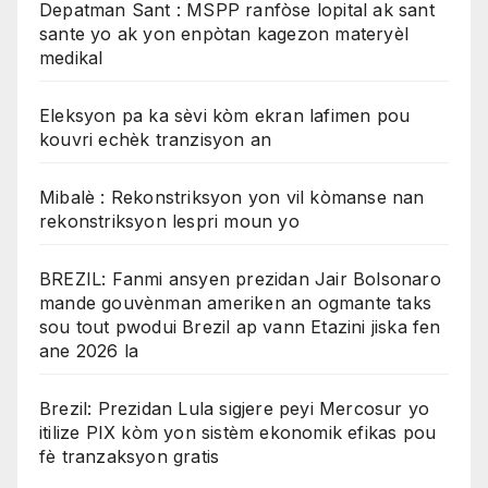
Depatman Sant : MSPP ranfòse lopital ak sant
sante yo ak yon enpòtan kagezon materyèl
medikal
Eleksyon pa ka sèvi kòm ekran lafimen pou
kouvri echèk tranzisyon an
Mibalè : Rekonstriksyon yon vil kòmanse nan
rekonstriksyon lespri moun yo
BREZIL: Fanmi ansyen prezidan Jair Bolsonaro
mande gouvènman ameriken an ogmante taks
sou tout pwodui Brezil ap vann Etazini jiska fen
ane 2026 la
Brezil: Prezidan Lula sigjere peyi Mercosur yo
itilize PIX kòm yon sistèm ekonomik efikas pou
fè tranzaksyon gratis