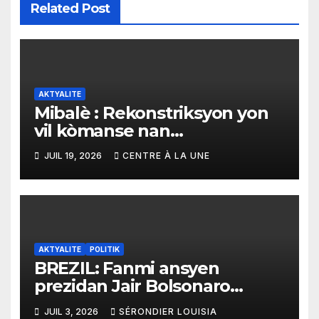
Related Post
AKTYALITE
Mibalè : Rekonstriksyon yon
vil kòmanse nan
rekonstriksyon lespri moun
JUIL 19, 2026
CENTRE À LA UNE
yo
AKTYALITE
POLITIK
BREZIL: Fanmi ansyen
prezidan Jair Bolsonaro
mande gouvènman ameriken
JUIL 3, 2026
SÉRONDIER LOUISIA