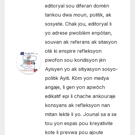
editoryal sou diferan domèn
tankou dwa moun, politik, ak
sosyete. Chak jou, editoryal li
yo adrese pwoblèm enpòtan,
souvan ak referans ak sitasyon
otè ki enspire refleksyon
pwofon sou kondisyon jèn
Ayisyen yo ak sitiyasyon sosyo-
politik Ayiti. Kòm yon medya
angaje, li gen yon apwòch
edikatif epi li chache ankouraje
konsyans ak refleksyon nan
mitan lektè li yo. Jounal sa a se
tou yon espas pou kreyativite
kote li prevwa pou ajoute