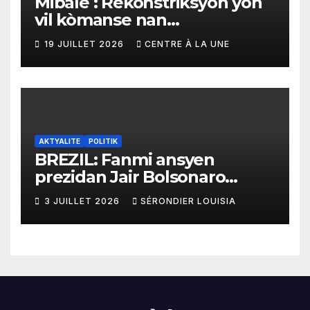
Mibalè : Rekonstriksyon yon
vil kòmanse nan
rekonstriksyon lespri moun
19 JUILLET 2026
CENTRE À LA UNE
yo
AKTYALITE
POLITIK
BREZIL: Fanmi ansyen
prezidan Jair Bolsonaro
mande gouvènman
3 JUILLET 2026
SÉRONDIER LOUISIA
ameriken an ogmante taks
sou tout pwodui Brezil ap
vann Etazini jiska fen ane
2026 la