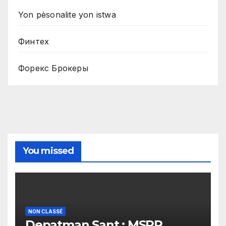
Yon pèsonalite yon istwa
Финтех
Форекс Брокеры
You missed
NON CLASSÉ
Depatman Sant : MSPP