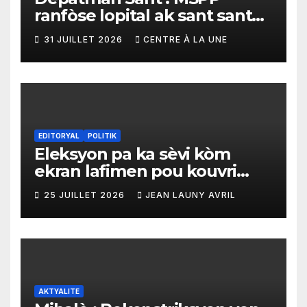
ranfòse lopital ak sant sante
yo ak yon enpòtan kagezon
31 JUILLET 2026
CENTRE À LA UNE
materyèl medikal
EDITORYAL
POLITIK
Eleksyon pa ka sèvi kòm
ekran lafimen pou kouvri
echèk tranzisyon an
25 JUILLET 2026
JEAN LAUNY AVRIL
AKTYALITE