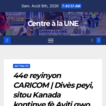
Skip
content
Sam. Août 8th, 2026
7:40:51 AM
to
content
Centre à la UNE
AKTYALITE
44e reyinyon
CARICOM | Divès peyi,
sitou Kanada
kontinye fè Ayiti gwo