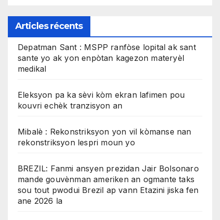
Articles récents
Depatman Sant : MSPP ranfòse lopital ak sant
sante yo ak yon enpòtan kagezon materyèl
medikal
Eleksyon pa ka sèvi kòm ekran lafimen pou
kouvri echèk tranzisyon an
Mibalè : Rekonstriksyon yon vil kòmanse nan
rekonstriksyon lespri moun yo
BREZIL: Fanmi ansyen prezidan Jair Bolsonaro
mande gouvènman ameriken an ogmante taks
sou tout pwodui Brezil ap vann Etazini jiska fen
ane 2026 la