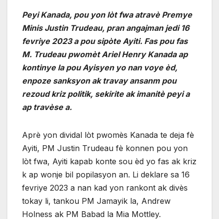
Peyi Kanada, pou yon lòt fwa atravè Premye
Minis Justin Trudeau, pran angajman jedi 16
fevriye 2023 a pou sipòte Ayiti. Fas pou fas
M. Trudeau pwomèt Ariel Henry Kanada ap
kontinye la pou Ayisyen yo nan voye èd,
enpoze sanksyon ak travay ansanm pou
rezoud kriz politik, sekirite ak imanitè peyi a
ap travèse a.
Aprè yon dividal lòt pwomès Kanada te deja fè
Ayiti, PM Justin Trudeau fè konnen pou yon
lòt fwa, Ayiti kapab konte sou èd yo fas ak kriz
k ap wonje bil popilasyon an. Li deklare sa 16
fevriye 2023 a nan kad yon rankont ak divès
tokay li, tankou PM Jamayik la, Andrew
Holness ak PM Babad la Mia Mottley.