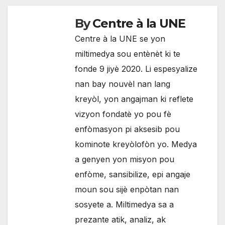
By
Centre à la UNE
Centre à la UNE se yon
miltimedya sou entènèt ki te
fonde 9 jiyè 2020. Li espesyalize
nan bay nouvèl nan lang
kreyòl, yon angajman ki reflete
vizyon fondatè yo pou fè
enfòmasyon pi aksesib pou
kominote kreyòlofòn yo. Medya
a genyen yon misyon pou
enfòme, sansibilize, epi angaje
moun sou sijè enpòtan nan
sosyete a. Miltimedya sa a
prezante atik, analiz, ak