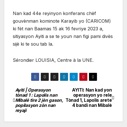
Nan kad 44e reyinyon konferans chèf
gouvènman kominote Karayib yo (CARICOM)
ki fèt nan Baamas 15 ak 16 fevriye 2023 a,
sitiyasyon Ayiti a se te youn nan figi pami divès
sijè ki te sou tab la.
Sérondier LOUISIA, Centre à la UNE.
Ayiti | Operasyon
AYITI: Nan kad yon
Navigation
tònad 1 : Lapolis nan
operasyon yo rele
Mibalè tire 2 jèn gason,
Tònad 1, Lapolis arete
de
popilasyon zòn nan
4 bandi nan Mibalè
reyaji
l'article