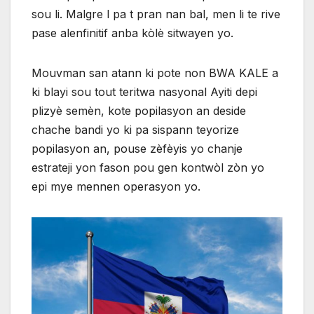
sou li. Malgre l pa t pran nan bal, men li te rive
pase alenfinitif anba kòlè sitwayen yo.
Mouvman san atann ki pote non BWA KALE a
ki blayi sou tout teritwa nasyonal Ayiti depi
plizyè semèn, kote popilasyon an deside
chache bandi yo ki pa sispann teyorize
popilasyon an, pouse zèfèyis yo chanje
estrateji yon fason pou gen kontwòl zòn yo
epi mye mennen operasyon yo.