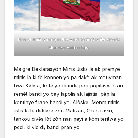
Flag of Haiti waving in the wind against white cloudy
blue sky. Haitian flag.
Malgre Deklarasyon Minis Jistis la ak premye
minis la ki fè konnen yo pa dakò ak mouvman
bwa Kale a, kote yo mande pou popilasyon an
remèt bandi yo bay lapolis ak lajistis, pèp la
kontinye frape bandi yo. Alòske, Menm minis
jistis la te deklare zòn Matizan, Gran ravin,
tankou divès lòt zòn nan peyi a kòm teritwa yo
pèdi, ki vle di, bandi pran yo.