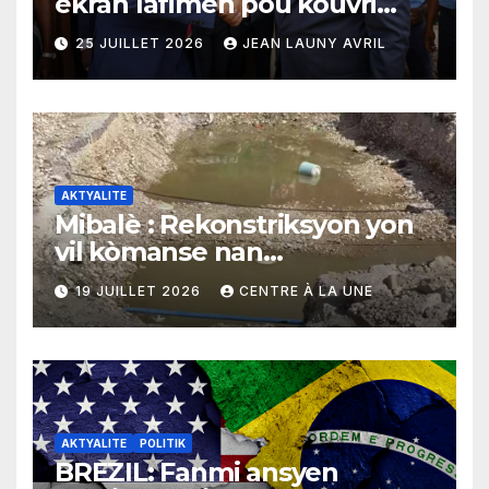
ekran lafimen pou kouvri
echèk tranzisyon an
25 JUILLET 2026
JEAN LAUNY AVRIL
AKTYALITE
Mibalè : Rekonstriksyon yon
vil kòmanse nan
rekonstriksyon lespri moun
19 JUILLET 2026
CENTRE À LA UNE
yo
AKTYALITE
POLITIK
BREZIL: Fanmi ansyen