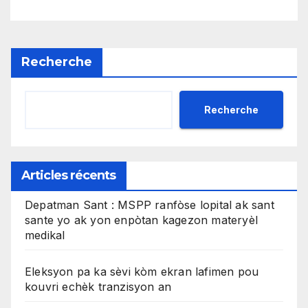
gratis
Recherche
Recherche
Articles récents
Depatman Sant : MSPP ranfòse lopital ak sant
sante yo ak yon enpòtan kagezon materyèl
medikal
Eleksyon pa ka sèvi kòm ekran lafimen pou
kouvri echèk tranzisyon an