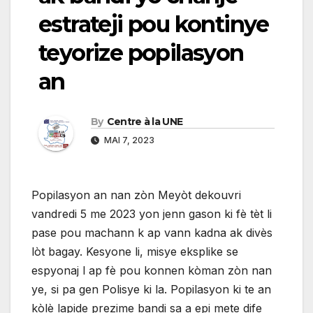
estrateji pou kontinye
teyorize popilasyon
an
By
Centre à la UNE
MAI 7, 2023
Popilasyon an nan zòn Meyòt dekouvri
vandredi 5 me 2023 yon jenn gason ki fè tèt li
pase pou machann k ap vann kadna ak divès
lòt bagay. Kesyone li, misye eksplike se
espyonaj l ap fè pou konnen kòman zòn nan
ye, si pa gen Polisye ki la. Popilasyon ki te an
kòlè lapide prezime bandi sa a epi mete dife