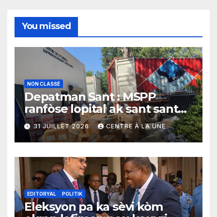
You missed
NON CLASSÉ
Depatman Sant : MSPP
ranfòse lopital ak sant sante
yo ak yon enpòtan kagezon
31 JUILLET 2026
CENTRE À LA UNE
materyèl medikal
EDITORYAL
POLITIK
Eleksyon pa ka sèvi kòm