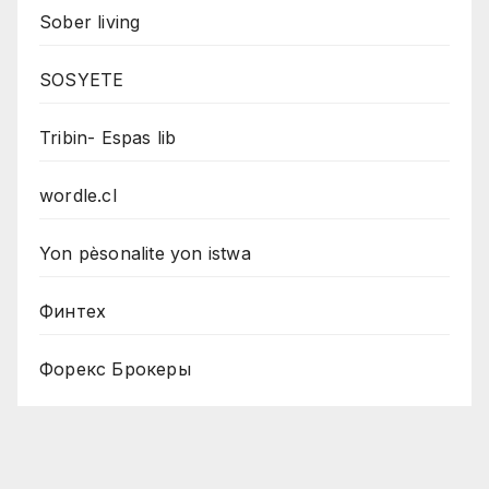
Sober living
SOSYETE
Tribin- Espas lib
wordle.cl
Yon pèsonalite yon istwa
Финтех
Форекс Брокеры