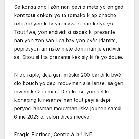
Se konsa anpil zòn nan peyi a mete yo an gad
kont tout enkoni yo ta remake k ap chache
refij oubyen ki ta vin mawon nan katye yo.
Tout fwa, yon endividi ki sispèk ki prezante
nan yon zòn san l pa bay yon pyès idantite,
popilasyon an riske mete dòmi nan je endividi
sa. Sitou si l ta prezante kèk siy ki fè yo doute.
N ap raple, deja gen prèske 200 bandi ki bwè
dlo bouch yo depi mouvman sila lanse, sa gen
mwenske 2 semèn. De plis, se yon sèl ka
kidnaping ki resanse nan tout peyi a depi
peryòd lansman mouvman jiska jounen samdi
6 me 2023 a, selon divès medya.
Fragile Florince, Centre à la UNE.