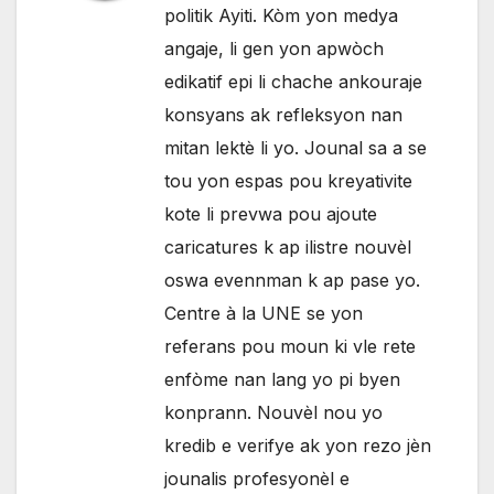
politik Ayiti. Kòm yon medya
angaje, li gen yon apwòch
edikatif epi li chache ankouraje
konsyans ak refleksyon nan
mitan lektè li yo. Jounal sa a se
tou yon espas pou kreyativite
kote li prevwa pou ajoute
caricatures k ap ilistre nouvèl
oswa evennman k ap pase yo.
Centre à la UNE se yon
referans pou moun ki vle rete
enfòme nan lang yo pi byen
konprann. Nouvèl nou yo
kredib e verifye ak yon rezo jèn
jounalis profesyonèl e