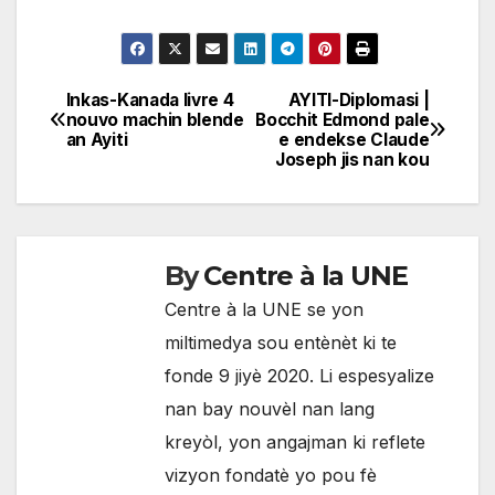
Inkas-Kanada livre 4
AYITI-Diplomasi |
Navigation
nouvo machin blende
Bocchit Edmond pale
an Ayiti
e endekse Claude
de
Joseph jis nan kou
l'article
By
Centre à la UNE
Centre à la UNE se yon
miltimedya sou entènèt ki te
fonde 9 jiyè 2020. Li espesyalize
nan bay nouvèl nan lang
kreyòl, yon angajman ki reflete
vizyon fondatè yo pou fè