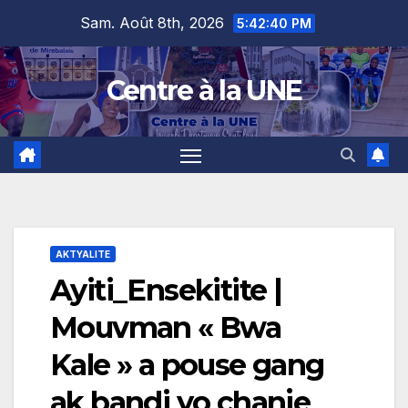
Skip
content
Sam. Août 8th, 2026
5:42:41 PM
to
content
Centre à la UNE
AKTYALITE
Ayiti_Ensekitite |
Mouvman « Bwa
Kale » a pouse gang
ak bandi yo chanje