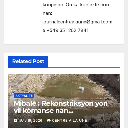
konpetan. Ou ka kontakte nou
nan:
journalcentrealaune@gmail.com
e +549 351 262 7841
Related Post
AKTYALITE
Mibalè : Rekonstriksyon yon
vil kòmanse nan
rekonstriksyon lespri moun
JUIL 19, 2026
CENTRE À LA UNE
yo