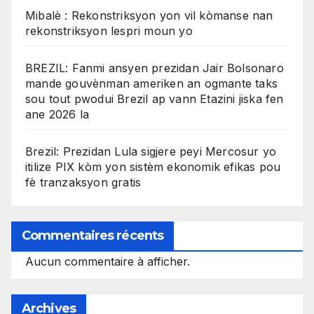
Mibalè : Rekonstriksyon yon vil kòmanse nan
rekonstriksyon lespri moun yo
BREZIL: Fanmi ansyen prezidan Jair Bolsonaro
mande gouvènman ameriken an ogmante taks
sou tout pwodui Brezil ap vann Etazini jiska fen
ane 2026 la
Brezil: Prezidan Lula sigjere peyi Mercosur yo
itilize PIX kòm yon sistèm ekonomik efikas pou
fè tranzaksyon gratis
Commentaires récents
Aucun commentaire à afficher.
Archives