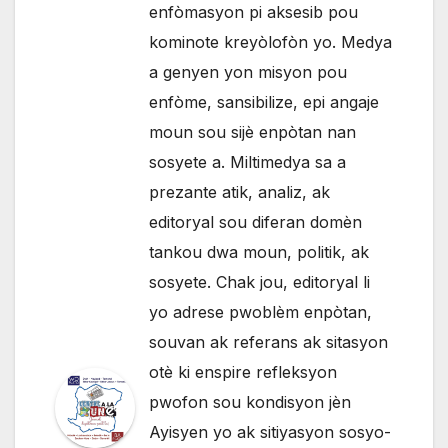
enfòmasyon pi aksesib pou
kominote kreyòlofòn yo. Medya
a genyen yon misyon pou
enfòme, sansibilize, epi angaje
moun sou sijè enpòtan nan
sosyete a. Miltimedya sa a
prezante atik, analiz, ak
editoryal sou diferan domèn
tankou dwa moun, politik, ak
sosyete. Chak jou, editoryal li
yo adrese pwoblèm enpòtan,
souvan ak referans ak sitasyon
otè ki enspire refleksyon
pwofon sou kondisyon jèn
Ayisyen yo ak sitiyasyon sosyo-