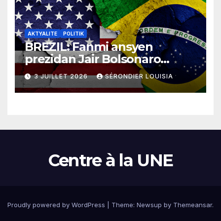
AKTYALITE
POLITIK
BREZIL: Fanmi ansyen
prezidan Jair Bolsonaro
mande gouvènman
3 JUILLET 2026
SÉRONDIER LOUISIA
ameriken an ogmante taks
sou tout pwodui Brezil ap
vann Etazini jiska fen ane
2026 la
Centre à la UNE
Proudly powered by WordPress
|
Theme:
Newsup
by
Themeansar
.