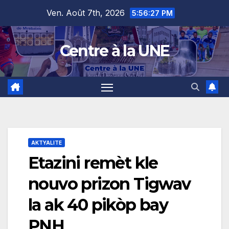
Skip
content
Ven. Août 7th, 2026
5:56:28 PM
to
content
Centre à la UNE
AKTYALITE
Etazini remèt kle
nouvo prizon Tigwav
la ak 40 pikòp bay
PNH