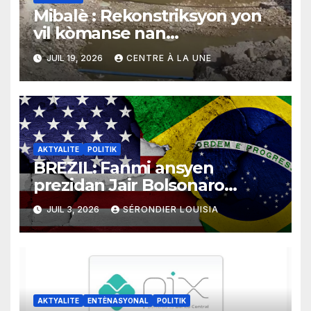
Mibalè : Rekonstriksyon yon
vil kòmanse nan
rekonstriksyon lespri moun
JUIL 19, 2026
CENTRE À LA UNE
yo
AKTYALITE
POLITIK
BREZIL: Fanmi ansyen
prezidan Jair Bolsonaro
mande gouvènman ameriken
JUIL 3, 2026
SÉRONDIER LOUISIA
an ogmante taks sou tout
pwodui Brezil ap vann Etazini
jiska fen ane 2026 la
AKTYALITE
ENTÈNASYONAL
POLITIK