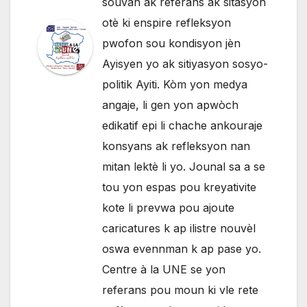
souvan ak referans ak sitasyon
otè ki enspire refleksyon
pwofon sou kondisyon jèn
Ayisyen yo ak sitiyasyon sosyo-
politik Ayiti. Kòm yon medya
angaje, li gen yon apwòch
edikatif epi li chache ankouraje
konsyans ak refleksyon nan
mitan lektè li yo. Jounal sa a se
tou yon espas pou kreyativite
kote li prevwa pou ajoute
caricatures k ap ilistre nouvèl
oswa evennman k ap pase yo.
Centre à la UNE se yon
referans pou moun ki vle rete