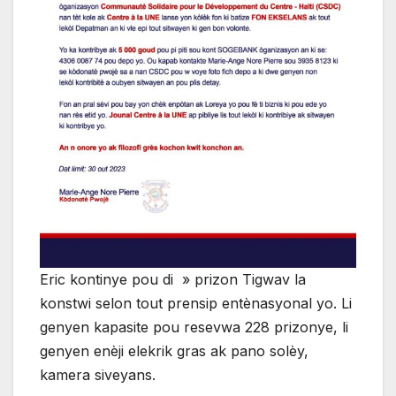
Eric kontinye pou di » prizon Tigwav la
konstwi selon tout prensip entènasyonal yo. Li
genyen kapasite pou resevwa 228 prizonye, li
genyen enèji elekrik gras ak pano solèy,
kamera siveyans.