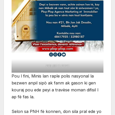
PIBLISITE PEYE
Pou l fini, Minis lan raple polis nasyonal la
bezwen anpil sipò ak fanm ak gason ki gen
kouraj pou ede peyi a travèse moman difisil l
ap fè fas la.
Selon sa PNH fè konnen, don sila pral ede yo