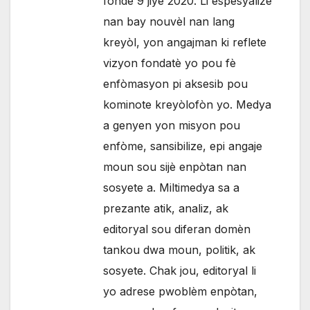
fonde 9 jiyè 2020. Li espesyalize
nan bay nouvèl nan lang
kreyòl, yon angajman ki reflete
vizyon fondatè yo pou fè
enfòmasyon pi aksesib pou
kominote kreyòlofòn yo. Medya
a genyen yon misyon pou
enfòme, sansibilize, epi angaje
moun sou sijè enpòtan nan
sosyete a. Miltimedya sa a
prezante atik, analiz, ak
editoryal sou diferan domèn
tankou dwa moun, politik, ak
sosyete. Chak jou, editoryal li
yo adrese pwoblèm enpòtan,