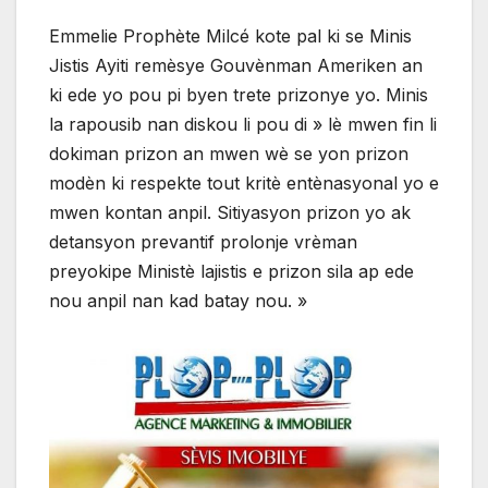
Emmelie Prophète Milcé kote pal ki se Minis
Jistis Ayiti remèsye Gouvènman Ameriken an
ki ede yo pou pi byen trete prizonye yo. Minis
la rapousib nan diskou li pou di » lè mwen fin li
dokiman prizon an mwen wè se yon prizon
modèn ki respekte tout kritè entènasyonal yo e
mwen kontan anpil. Sitiyasyon prizon yo ak
detansyon prevantif prolonje vrèman
preyokipe Ministè lajistis e prizon sila ap ede
nou anpil nan kad batay nou. »