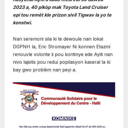
2023 a, 40 pikòp mak Toyota Land Cruiser
epi tou remèt kle prizon sivil Tigwav la yo te
konstwi.
Nan seremoni sila ki te dewoule nan lokal
DGPNH la, Eric Stromayer fè konnen Etazini
renouvle volonte li pou kontinye ede Ayiti nan
nivo lajistis pou redui popilasyon kaseral la ki
bay gwo problèm nan peyi a.