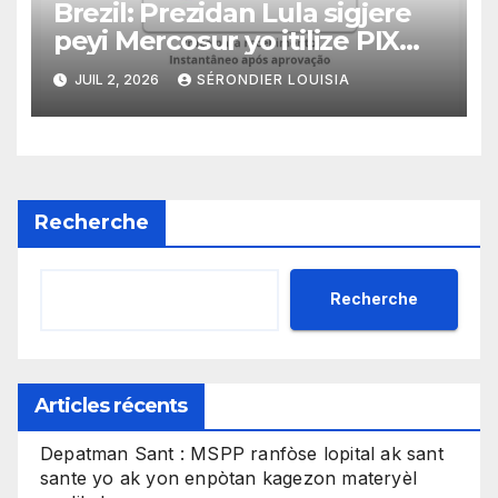
Brezil: Prezidan Lula sigjere
peyi Mercosur yo itilize PIX
kòm yon sistèm ekonomik
JUIL 2, 2026
SÉRONDIER LOUISIA
efikas pou fè tranzaksyon
gratis
Recherche
Recherche
Articles récents
Depatman Sant : MSPP ranfòse lopital ak sant
sante yo ak yon enpòtan kagezon materyèl