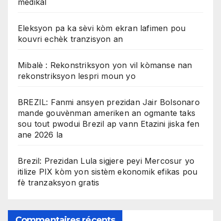
medikal
Eleksyon pa ka sèvi kòm ekran lafimen pou
kouvri echèk tranzisyon an
Mibalè : Rekonstriksyon yon vil kòmanse nan
rekonstriksyon lespri moun yo
BREZIL: Fanmi ansyen prezidan Jair Bolsonaro
mande gouvènman ameriken an ogmante taks
sou tout pwodui Brezil ap vann Etazini jiska fen
ane 2026 la
Brezil: Prezidan Lula sigjere peyi Mercosur yo
itilize PIX kòm yon sistèm ekonomik efikas pou
fè tranzaksyon gratis
Commentaires récents