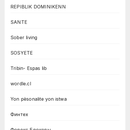
REPIBLIK DOMINIKENN
SANTE
Sober living
SOSYETE
Tribin- Espas lib
wordle.cl
Yon pèsonalite yon istwa
Финтех
Форекс Брокеры