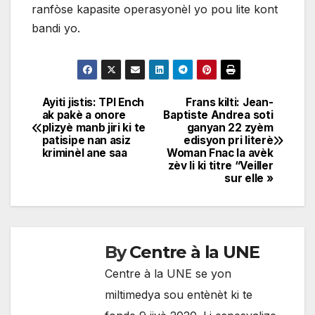
ranfòse kapasite operasyonèl yo pou lite kont
bandi yo.
Ayiti jistis: TPI Ench
Frans kilti: Jean-
Navigation
ak pakè a onore
Baptiste Andrea soti
plizyè manb jiri ki te
ganyan 22 zyèm
de
patisipe nan asiz
edisyon pri literè
kriminèl ane saa
Woman Fnac la avèk
l'article
zèv li ki titre “Veiller
sur elle »
By
Centre à la UNE
Centre à la UNE se yon
miltimedya sou entènèt ki te