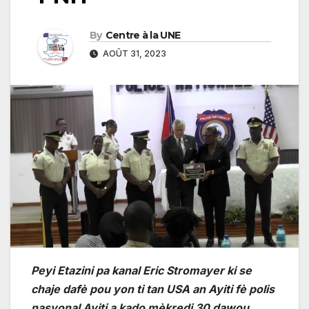
By
Centre à la UNE
AOÛT 31, 2023
Peyi Etazini pa kanal Eric Stromayer ki se
chaje dafè pou yon ti tan USA an Ayiti fè polis
nasyonal Ayiti a kado mèkredi 30 dawou