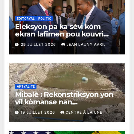
EDITORYAL
POLITIK
Eleksyon pa ka sèvi kòm
ekran lafimen pou kouvri
echèk tranzisyon an
25 JUILLET 2026
JEAN LAUNY AVRIL
AKTYALITE
Mibalè : Rekonstriksyon yon
vil kòmanse nan
rekonstriksyon lespri moun
19 JUILLET 2026
CENTRE À LA UNE
yo