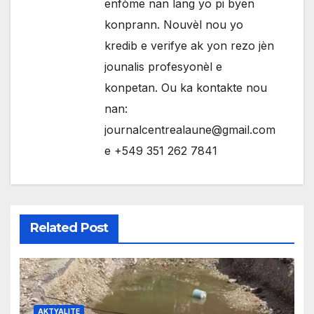
enfòme nan lang yo pi byen
konprann. Nouvèl nou yo
kredib e verifye ak yon rezo jèn
jounalis profesyonèl e
konpetan. Ou ka kontakte nou
nan:
journalcentrealaune@gmail.com
e +549 351 262 7841
Related Post
AKTYALITE