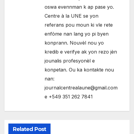
oswa evennman k ap pase yo.
Centre à la UNE se yon
referans pou moun ki vle rete
enfòme nan lang yo pi byen
konprann. Nouvèl nou yo
kredib e verifye ak yon rezo jèn
jounalis profesyonèl e
konpetan. Ou ka kontakte nou
nan:
journalcentrealaune@gmail.com
e +549 351 262 7841
Related Post