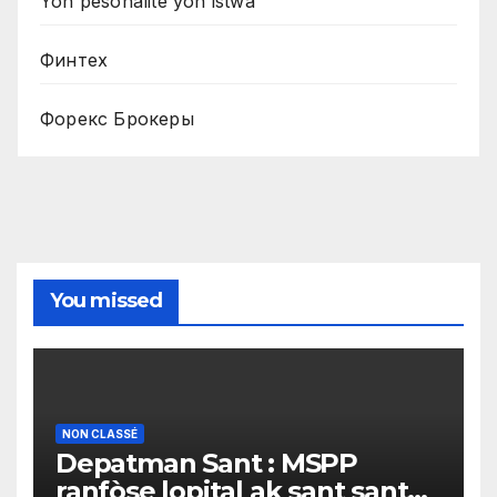
Yon pèsonalite yon istwa
Финтех
Форекс Брокеры
You missed
NON CLASSÉ
Depatman Sant : MSPP
ranfòse lopital ak sant sante