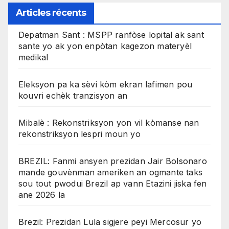
Articles récents
Depatman Sant : MSPP ranfòse lopital ak sant
sante yo ak yon enpòtan kagezon materyèl
medikal
Eleksyon pa ka sèvi kòm ekran lafimen pou
kouvri echèk tranzisyon an
Mibalè : Rekonstriksyon yon vil kòmanse nan
rekonstriksyon lespri moun yo
BREZIL: Fanmi ansyen prezidan Jair Bolsonaro
mande gouvènman ameriken an ogmante taks
sou tout pwodui Brezil ap vann Etazini jiska fen
ane 2026 la
Brezil: Prezidan Lula sigjere peyi Mercosur yo