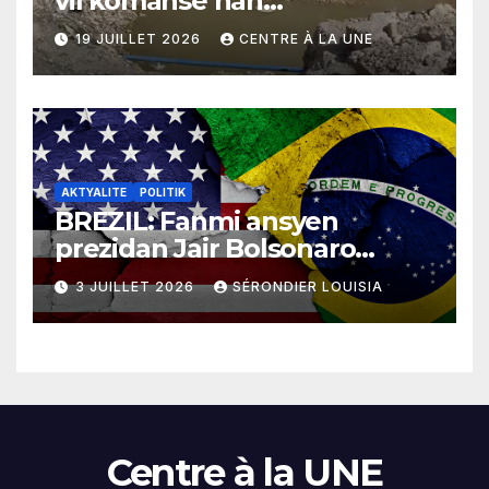
vil kòmanse nan
rekonstriksyon lespri moun
19 JUILLET 2026
CENTRE À LA UNE
yo
AKTYALITE
POLITIK
BREZIL: Fanmi ansyen
prezidan Jair Bolsonaro
mande gouvènman
3 JUILLET 2026
SÉRONDIER LOUISIA
ameriken an ogmante taks
sou tout pwodui Brezil ap
vann Etazini jiska fen ane
2026 la
Centre à la UNE