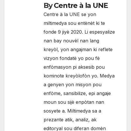
By
Centre à la UNE
Centre à la UNE se yon
miltimedya sou entènèt ki te
fonde 9 jiyè 2020. Li espesyalize
nan bay nouvèl nan lang
kreyòl, yon angajman ki reflete
vizyon fondatè yo pou fè
enfòmasyon pi aksesib pou
kominote kreyòlofòn yo. Medya
a genyen yon misyon pou
enfòme, sansibilize, epi angaje
moun sou sijè enpòtan nan
sosyete a. Miltimedya sa a
prezante atik, analiz, ak
editoryal sou diferan domèn