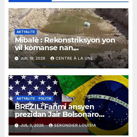
AKTYALITE
Mibalè : Rekonstriksyon yon
vil kòmanse nan
rekonstriksyon lespri moun
JUIL 19, 2026
CENTRE À LA UNE
yo
AKTYALITE
POLITIK
BREZIL: Fanmi ansyen
prezidan Jair Bolsonaro
mande gouvènman ameriken
JUIL 3, 2026
SÉRONDIER LOUISIA
an ogmante taks sou tout