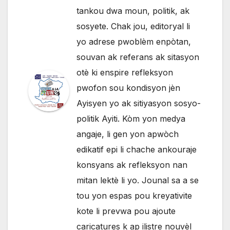
tankou dwa moun, politik, ak
sosyete. Chak jou, editoryal li
yo adrese pwoblèm enpòtan,
souvan ak referans ak sitasyon
otè ki enspire refleksyon
pwofon sou kondisyon jèn
Ayisyen yo ak sitiyasyon sosyo-
politik Ayiti. Kòm yon medya
angaje, li gen yon apwòch
edikatif epi li chache ankouraje
konsyans ak refleksyon nan
mitan lektè li yo. Jounal sa a se
tou yon espas pou kreyativite
kote li prevwa pou ajoute
caricatures k ap ilistre nouvèl