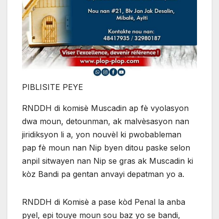
PIBLISITE PEYE
RNDDH di komisè Muscadin ap fè vyolasyon
dwa moun, detounman, ak malvèsasyon nan
jiridiksyon li a, yon nouvèl ki pwobableman
pap fè moun nan Nip byen ditou paske selon
anpil sitwayen nan Nip se gras ak Muscadin ki
kòz Bandi pa gentan anvayi depatman yo a.
RNDDH di Komisè a pase kòd Penal la anba
pyel, epi touye moun sou baz yo se bandi,