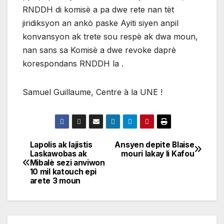
RNDDH di komisè a pa dwe rete nan tèt
jiridiksyon an ankò paske Ayiti siyen anpil
konvansyon ak trete sou respè ak dwa moun,
nan sans sa Komisè a dwe revoke daprè
korespondans RNDDH la .
Samuel Guillaume, Centre à la UNE !
Lapolis ak lajistis
Ansyen depite Blaise
Navigation
Laskawobas ak
mouri lakay li Kafou
Mibalè sezi anviwon
de
10 mil katouch epi
arete 3 moun
l'article