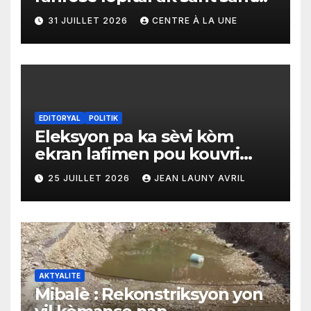
yo ak yon enpòtan kagezon
31 JUILLET 2026
CENTRE À LA UNE
materyèl medikal
EDITORYAL
POLITIK
Eleksyon pa ka sèvi kòm
ekran lafimen pou kouvri
echèk tranzisyon an
25 JUILLET 2026
JEAN LAUNY AVRIL
AKTYALITE
Mibalè : Rekonstriksyon yon