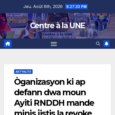
Skip
content
Jeu. Août 6th, 2026
8:27:34 PM
to
content
Centre à la UNE
AKTYALITE
Òganizasyon ki ap
defann dwa moun
Ayiti RNDDH mande
minis jistis la revoke