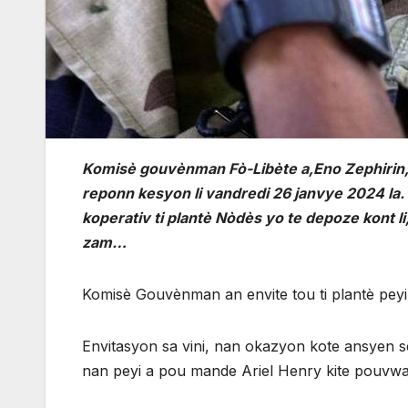
Komisè gouvènman Fò-Libète a,Eno Zephirin, 
reponn kesyon li vandredi 26 janvye 2024 la.
koperativ ti plantè Nòdès yo te depoze kont l
zam…
Komisè Gouvènman an envite tou ti plantè pey
Envitasyon sa vini, nan okazyon kote ansyen 
nan peyi a pou mande Ariel Henry kite pouvwa