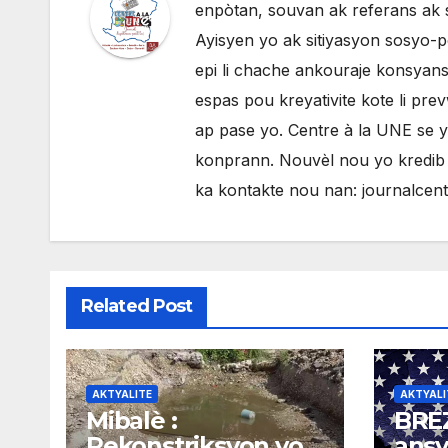
enpòtan, souvan ak referans ak 
Ayisyen yo ak sitiyasyon sosyo-po
epi li chache ankouraje konsyans 
espas pou kreyativite kote li pr
ap pase yo. Centre à la UNE se 
konprann. Nouvèl nou yo kredib e
ka kontakte nou nan: journalce
Related Post
AKTYALITE
AKTYALI
Mibalè :
BREZ
Rekonstriksyon yon
ansy