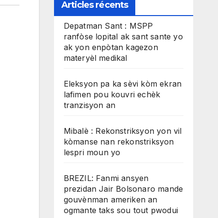
Articles récents
Depatman Sant : MSPP
ranfòse lopital ak sant sante yo
ak yon enpòtan kagezon
materyèl medikal
Eleksyon pa ka sèvi kòm ekran
lafimen pou kouvri echèk
tranzisyon an
Mibalè : Rekonstriksyon yon vil
kòmanse nan rekonstriksyon
lespri moun yo
BREZIL: Fanmi ansyen
prezidan Jair Bolsonaro mande
gouvènman ameriken an
ogmante taks sou tout pwodui