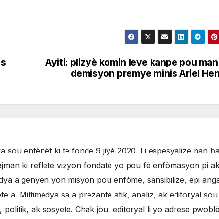
is
Ayiti: plizyè komin leve kanpe pou ma
demisyon premye minis Ariel He
 sou entènèt ki te fonde 9 jiyè 2020. Li espesyalize nan b
jman ki reflete vizyon fondatè yo pou fè enfòmasyon pi ak
ya a genyen yon misyon pou enfòme, sansibilize, epi anga
 a. Miltimedya sa a prezante atik, analiz, ak editoryal sou
olitik, ak sosyete. Chak jou, editoryal li yo adrese pwobl