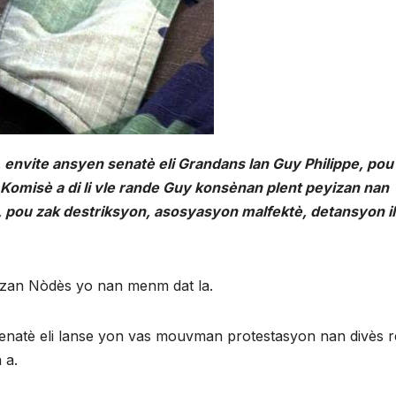
envite ansyen senatè eli Grandans lan Guy Philippe, pou
 Komisè a di li vle rande Guy konsènan plent peyizan nan
i, pou zak destriksyon, asosyasyon malfektè, detansyon i
izan Nòdès yo nan menm dat la.
senatè eli lanse yon vas mouvman protestasyon nan divès r
 a.