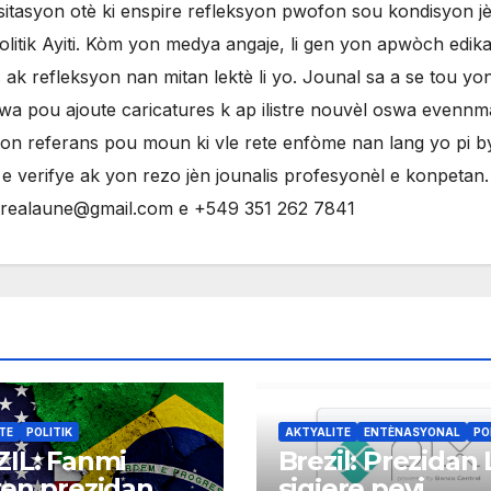
sitasyon otè ki enspire refleksyon pwofon sou kondisyon j
litik Ayiti. Kòm yon medya angaje, li gen yon apwòch edikat
ak refleksyon nan mitan lektè li yo. Jounal sa a se tou yo
evwa pou ajoute caricatures k ap ilistre nouvèl oswa evenn
yon referans pou moun ki vle rete enfòme nan lang yo pi 
 verifye ak yon rezo jèn jounalis profesyonèl e konpetan
ntrealaune@gmail.com e +549 351 262 7841
TE
POLITIK
AKTYALITE
ENTÈNASYONAL
PO
IL: Fanmi
Brezil: Prezidan 
en prezidan
sigjere peyi