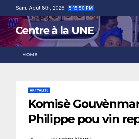
Skip
content
Sam. Août 8th, 2026
5:15:51 PM
to
content
Centre à la UNE
HOME
AKTYALITE
Komisè Gouvènman 
Philippe pou vin re