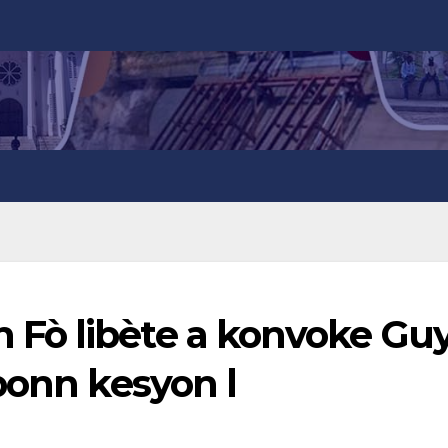
Fò libète a konvoke Gu
ponn kesyon l