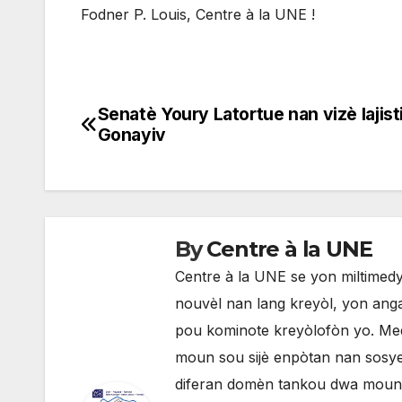
Fodner P. Louis, Centre à la UNE !
Senatè Youry Latortue nan vizè lajist
Navigation
Gonayiv
de
l'article
By
Centre à la UNE
Centre à la UNE se yon miltimedya
nouvèl nan lang kreyòl, yon anga
pou kominote kreyòlofòn yo. Med
moun sou sijè enpòtan nan sosyete
diferan domèn tankou dwa moun, p