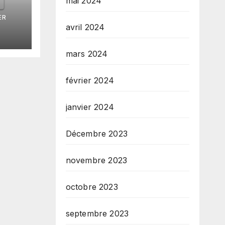
mai 2024
ze
ER
tèm
avril 2024
s
yon
mars 2024
février 2024
janvier 2024
Décembre 2023
novembre 2023
octobre 2023
septembre 2023