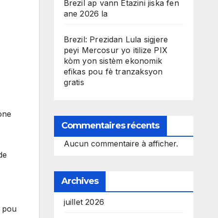
Brezil ap vann Etazini jiska fen
ane 2026 la
Brezil: Prezidan Lula sigjere
peyi Mercosur yo itilize PIX
kòm yon sistèm ekonomik
efikas pou fè tranzaksyon
gratis
one
Commentaires récents
Aucun commentaire à afficher.
de
Archives
juillet 2026
e pou