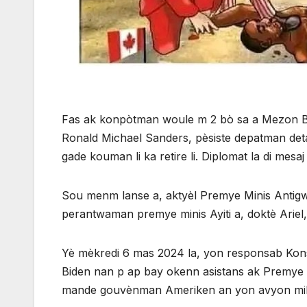
Fas ak konpòtman woule m 2 bò sa a Mezon Bl
Ronald Michael Sanders, pèsiste depatman deta
gade kouman li ka retire li. Diplomat la di mesa
Sou menm lanse a, aktyèl Premye Minis Antigw
perantwaman premye minis Ayiti a, doktè Ariel,
Yè mèkredi 6 mas 2024 la, yon responsab Konsè
Biden nan p ap bay okenn asistans ak Premye Mi
mande gouvènman Ameriken an yon avyon militè