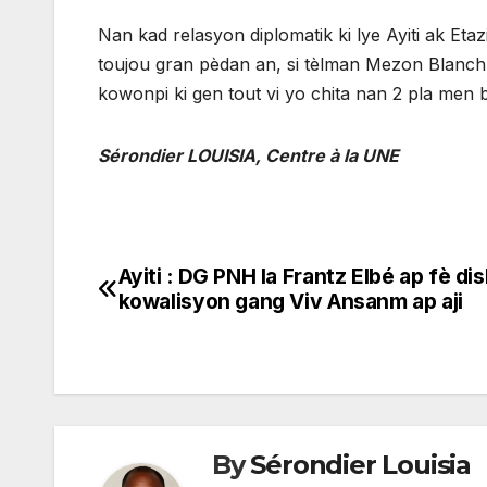
Nan kad relasyon diplomatik ki lye Ayiti ak Et
toujou gran pèdan an, si tèlman Mezon Blanch 
kowonpi ki gen tout vi yo chita nan 2 pla men 
Sérondier LOUISIA, Centre à la UNE
Ayiti : DG PNH la Frantz Elbé ap fè di
Navigation
kowalisyon gang Viv Ansanm ap aji
de
l'article
By
Sérondier Louisia