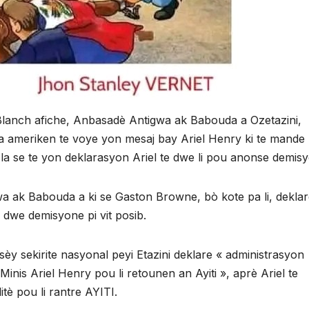
anch afiche, Anbasadè Antigwa ak Babouda a Ozetazini,
 ameriken te voye yon mesaj bay Ariel Henry ki te mande l
j la se te yon deklarasyon Ariel te dwe li pou anonse demisyo
a ak Babouda a ki se Gaston Browne, bò kote pa li, dekla
 dwe demisyone pi vit posib.
y sekirite nasyonal peyi Etazini deklare « administrasyon
nis Ariel Henry pou li retounen an Ayiti », aprè Ariel te
 pou li rantre AYITI.