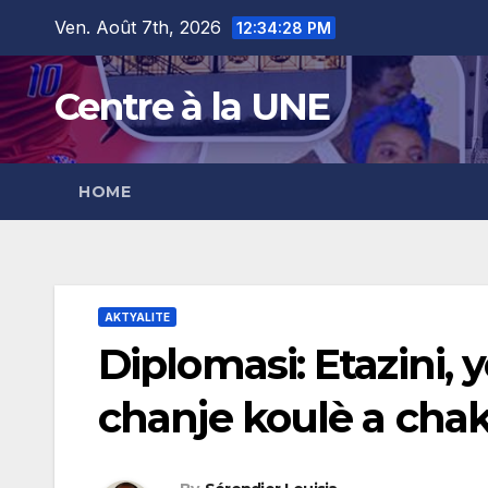
Skip
content
Ven. Août 7th, 2026
12:34:29 PM
to
content
Centre à la UNE
HOME
AKTYALITE
Diplomasi: Etazini,
chanje koulè a cha