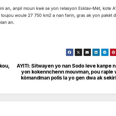
azini an, anpil moun kwè se yon relasyon Esklav-Mèt, kote A
toujou woule 27 750 km2 a nan farin, gras ak yon pakèt di
blan an.
skou,
AYITI: Sitwayen yo nan Sodo leve kanpe 
yon kokennchenn mouvman, pou raple 
kòmandman polis la yo gen dwa ak sekir