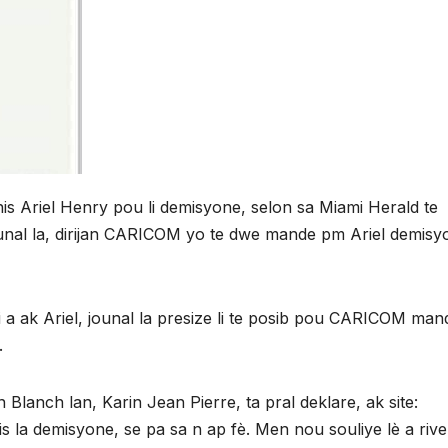
Ariel Henry pou li demisyone, selon sa Miami Herald te
ounal la, dirijan CARICOM yo te dwe mande pm Ariel demisy
a ak Ariel, jounal la presize li te posib pou CARICOM man
.
Blanch lan, Karin Jean Pierre, ta pral deklare, ak site:
 la demisyone, se pa sa n ap fè. Men nou souliye lè a riv