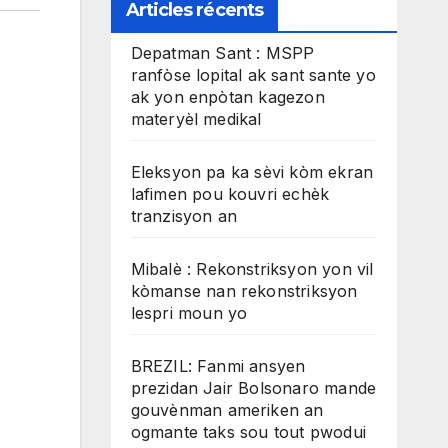
Articles récents
Depatman Sant : MSPP
ranfòse lopital ak sant sante yo
ak yon enpòtan kagezon
materyèl medikal
Eleksyon pa ka sèvi kòm ekran
lafimen pou kouvri echèk
tranzisyon an
Mibalè : Rekonstriksyon yon vil
kòmanse nan rekonstriksyon
lespri moun yo
BREZIL: Fanmi ansyen
prezidan Jair Bolsonaro mande
gouvènman ameriken an
ogmante taks sou tout pwodui