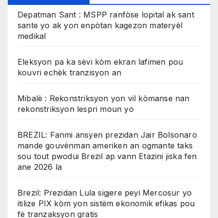
Depatman Sant : MSPP ranfòse lopital ak sant
sante yo ak yon enpòtan kagezon materyèl
medikal
Eleksyon pa ka sèvi kòm ekran lafimen pou
kouvri echèk tranzisyon an
Mibalè : Rekonstriksyon yon vil kòmanse nan
rekonstriksyon lespri moun yo
BREZIL: Fanmi ansyen prezidan Jair Bolsonaro
mande gouvènman ameriken an ogmante taks
sou tout pwodui Brezil ap vann Etazini jiska fen
ane 2026 la
Brezil: Prezidan Lula sigjere peyi Mercosur yo
itilize PIX kòm yon sistèm ekonomik efikas pou
fè tranzaksyon gratis