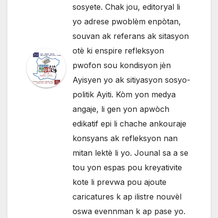
sosyete. Chak jou, editoryal li
yo adrese pwoblèm enpòtan,
souvan ak referans ak sitasyon
otè ki enspire refleksyon
pwofon sou kondisyon jèn
Ayisyen yo ak sitiyasyon sosyo-
politik Ayiti. Kòm yon medya
angaje, li gen yon apwòch
edikatif epi li chache ankouraje
konsyans ak refleksyon nan
mitan lektè li yo. Jounal sa a se
tou yon espas pou kreyativite
kote li prevwa pou ajoute
caricatures k ap ilistre nouvèl
oswa evennman k ap pase yo.