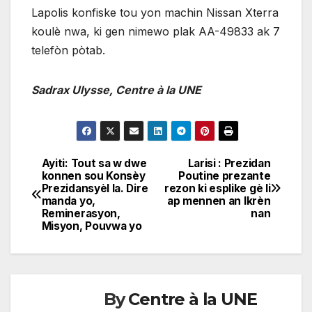
Lapolis konfiske tou yon machin Nissan Xterra
koulè nwa, ki gen nimewo plak AA-49833 ak 7
telefòn pòtab.
Sadrax Ulysse, Centre à la UNE
Ayiti: Tout sa w dwe
Larisi : Prezidan
Navigation
konnen sou Konsèy
Poutine prezante
Prezidansyèl la. Dire
rezon ki esplike gè li
de
manda yo,
ap mennen an Ikrèn
Reminerasyon,
nan
l'article
Misyon, Pouvwa yo
By
Centre à la UNE