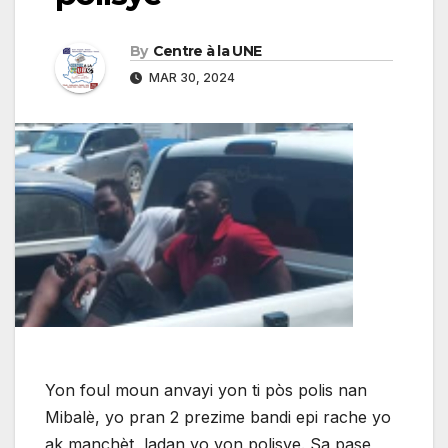
By
Centre à la UNE
MAR 30, 2024
Yon foul moun anvayi yon ti pòs polis nan
Mibalè, yo pran 2 prezime bandi epi rache yo
ak manchèt, ladan yo yon polisye. Sa pase