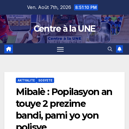
Skip
content
Ven. Août 7th, 2026
8:51:11 PM
to
content
Centre à la UNE
AKTYALITE
SOSYETE
Mibalè : Popilasyon an
touye 2 prezime
bandi, pami yo yon
polisye