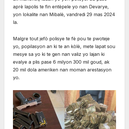
aprè lapolis te fin entèpele yo nan Devarye,
yon lokalite nan Mibalè, vandredi 29 mas 2024
la.
Malgre tout jefò polisye te fè pou te pwoteje
yo, popilasyon an ki te an kòlè, mete lapat sou
mesye sa yo ki te gen nan valiz yo lajan ki
evalye a plis pase 6 milyon 300 mil goud, ak
20 mil dola ameriken nan moman arestasyon
yo.