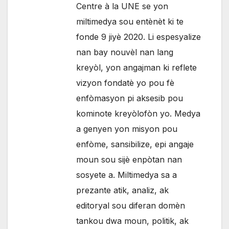
Centre à la UNE se yon
miltimedya sou entènèt ki te
fonde 9 jiyè 2020. Li espesyalize
nan bay nouvèl nan lang
kreyòl, yon angajman ki reflete
vizyon fondatè yo pou fè
enfòmasyon pi aksesib pou
kominote kreyòlofòn yo. Medya
a genyen yon misyon pou
enfòme, sansibilize, epi angaje
moun sou sijè enpòtan nan
sosyete a. Miltimedya sa a
prezante atik, analiz, ak
editoryal sou diferan domèn
tankou dwa moun, politik, ak