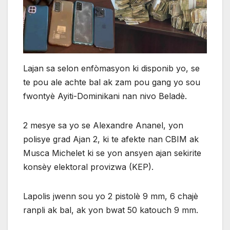
Lajan sa selon enfòmasyon ki disponib yo, se
te pou ale achte bal ak zam pou gang yo sou
fwontyè Ayiti-Dominikani nan nivo Beladè.
2 mesye sa yo se Alexandre Ananel, yon
polisye grad Ajan 2, ki te afekte nan CBIM ak
Musca Michelet ki se yon ansyen ajan sekirite
konsèy elektoral provizwa (KEP).
Lapolis jwenn sou yo 2 pistolè 9 mm, 6 chajè
ranpli ak bal, ak yon bwat 50 katouch 9 mm.