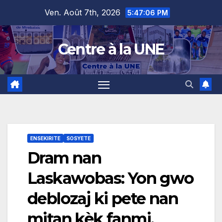
Skip
content
Ven. Août 7th, 2026
5:47:07 PM
to
content
Centre à la UNE
ENSEKIRITE
SOSYETE
Dram nan
Laskawobas: Yon gwo
deblozaj ki pete nan
mitan kèk fanmi,