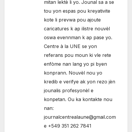
mitan lektè li yo. Jounal sa a se
tou yon espas pou kreyativite
kote li prevwa pou ajoute
caricatures k ap ilistre nouvèl
oswa evennman k ap pase yo.
Centre à la UNE se yon
referans pou moun ki vle rete
enfòme nan lang yo pi byen
konprann. Nouvèl nou yo
kredib e verifye ak yon rezo jèn
jounalis profesyonèl e
konpetan. Ou ka kontakte nou
nan:
journalcentrealaune@gmail.com
e +549 351 262 7841