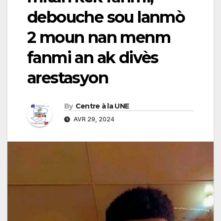
debouche sou lanmò
2 moun nan menm
fanmi an ak divès
arestasyon
By
Centre à la UNE
AVR 29, 2024