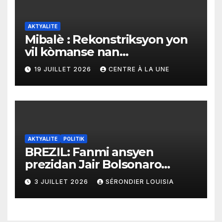
AKTYALITE
Mibalè : Rekonstriksyon yon
vil kòmanse nan
rekonstriksyon lespri moun
19 JUILLET 2026
CENTRE À LA UNE
yo
AKTYALITE
POLITIK
BREZIL: Fanmi ansyen
prezidan Jair Bolsonaro
mande gouvènman
3 JUILLET 2026
SÉRONDIER LOUISIA
ameriken an ogmante taks
sou tout pwodui Brezil ap
vann Etazini jiska fen ane