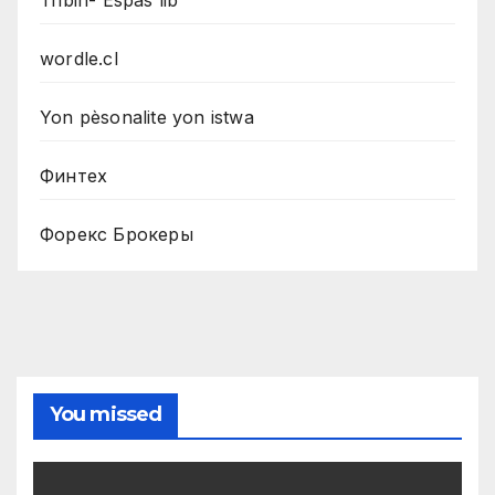
wordle.cl
Yon pèsonalite yon istwa
Финтех
Форекс Брокеры
You missed