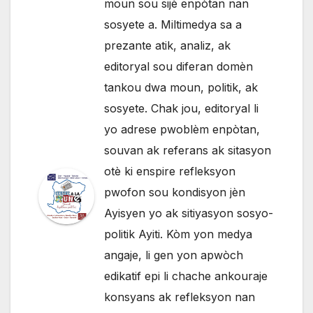
moun sou sijè enpòtan nan
sosyete a. Miltimedya sa a
prezante atik, analiz, ak
editoryal sou diferan domèn
tankou dwa moun, politik, ak
sosyete. Chak jou, editoryal li
yo adrese pwoblèm enpòtan,
souvan ak referans ak sitasyon
otè ki enspire refleksyon
pwofon sou kondisyon jèn
Ayisyen yo ak sitiyasyon sosyo-
politik Ayiti. Kòm yon medya
angaje, li gen yon apwòch
edikatif epi li chache ankouraje
konsyans ak refleksyon nan