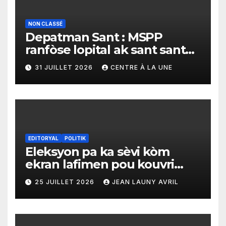
NON CLASSÉ
Depatman Sant : MSPP
ranfòse lopital ak sant sante
yo ak yon enpòtan kagezon
31 JUILLET 2026
CENTRE À LA UNE
materyèl medikal
EDITORYAL
POLITIK
Eleksyon pa ka sèvi kòm
ekran lafimen pou kouvri
echèk tranzisyon an
25 JUILLET 2026
JEAN LAUNY AVRIL