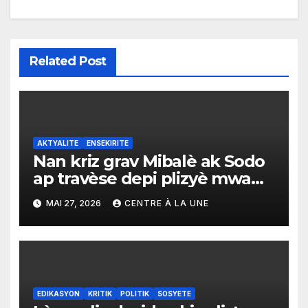
Related Post
AKTYALITE
ENSEKIRITE
Nan kriz grav Mibalè ak Sodo
ap travèse depi plizyè mwa
yo, anpil sitwayen,
MAI 27, 2026
CENTRE À LA UNE
òganizasyon ak pèsonalite ap
eseye pote lide, sipò oubyen
inisyativ pou ede popilasyon
an retounen lakay yo.
EDIKASYON
KRITIK
POLITIK
SOSYETE