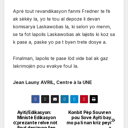
Aprè tout revandikasyon fanmi Fredner te fè
ak sèkèy la, yo te tou al depoze li devan
komisarya Laskawobas la, ki selon yo menm,
se ta fot lapolis Laskawobas ak lajistis ki koz sa
k pase a, paske yo pa t byen trete dosye a.
Finalman, lapolis te pase lòd vide bal ak gaz
lakrimojèn pou evakye foul la.
Jean Launy AVRIL, Centre à la UNE
Ayiti/Edikasyon:
Konbit Pèp Souvren
Navigation
Ministè Edikasyon
pou Sove Ayiti bay
prezante relve nòt
mo pa li nan kriz peyi
de
final desizyon fen
a