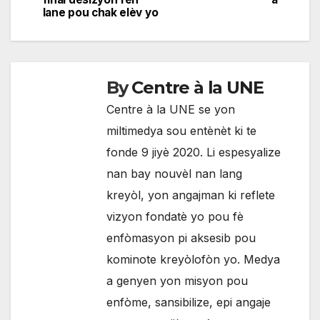
lane pou chak elèv yo
l'article
By
Centre à la UNE
Centre à la UNE se yon
miltimedya sou entènèt ki te
fonde 9 jiyè 2020. Li espesyalize
nan bay nouvèl nan lang
kreyòl, yon angajman ki reflete
vizyon fondatè yo pou fè
enfòmasyon pi aksesib pou
kominote kreyòlofòn yo. Medya
a genyen yon misyon pou
enfòme, sansibilize, epi angaje