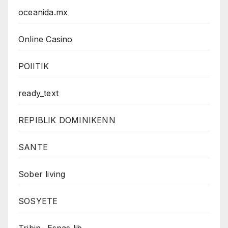
oceanida.mx
Online Casino
POlITIK
ready_text
REPIBLIK DOMINIKENN
SANTE
Sober living
SOSYETE
Tribin- Espas lib