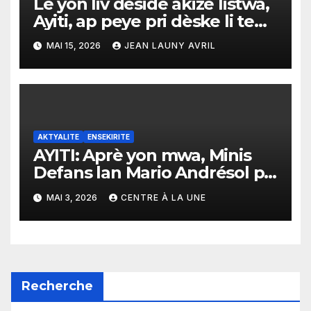
Lè yon liv deside akize listwa,
Ayiti, ap peye pri dèske li te
kraze chenn yo” pa Mondy
MAI 15, 2026
JEAN LAUNY AVRIL
Methelus
AKTYALITE
ENSEKIRITE
AYITI: Aprè yon mwa, Minis
Defans lan Mario Andrésol pa
ko onore pwomès plizyè
MAI 3, 2026
CENTRE À LA UNE
santèn militè li te anonse pou
Plato Santral
Recherche