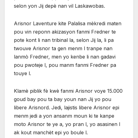
selon yon Jij depè nan vil Laskawobas.
Arisnor Laventure kite Palalisa mèkredi maten
pou vin reponn akizasyon fanmi Fredner te
pote kont li nan tribinal la, selon Jij la, li pa
twouve Arisnor ta gen menm l tranpe nan
lanmò Fredner, men yo kenbe li nan gadavi
pou pwoteje l, pou manm fanmi Fredner pa
touye l.
Klamè piblik fè kwè fanmi Arisnor voye 15.000
goud bay pou ta bay youn nan Jij yo pou
libere Arisnord. Jedi, lajistis libere Arisnor epi
menm jedi a yon ansanm moun ki te kanpe
moto Arisnor te ye a, yo pran l, yo asasinen l
ak kout manchèt epi yo boule l.