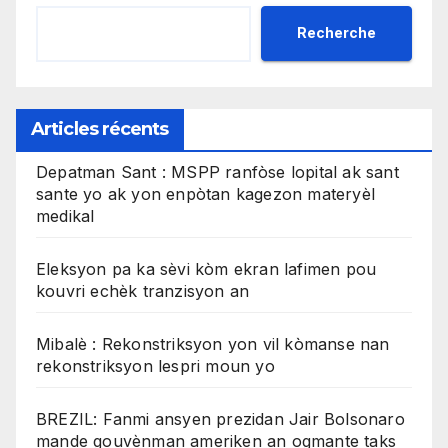
Recherche
Articles récents
Depatman Sant : MSPP ranfòse lopital ak sant
sante yo ak yon enpòtan kagezon materyèl
medikal
Eleksyon pa ka sèvi kòm ekran lafimen pou
kouvri echèk tranzisyon an
Mibalè : Rekonstriksyon yon vil kòmanse nan
rekonstriksyon lespri moun yo
BREZIL: Fanmi ansyen prezidan Jair Bolsonaro
mande gouvènman ameriken an ogmante taks