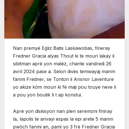
Nan premyè Egliz Batis Laskawobas, fineray
Fredner Gracia alyas Thout ki te mouri lakay li
sibitman aprè yon malèz, chante vandredi 26
avril 2024 pase a. Selon divès temwayaj manm
fanmi Fredner, se Tonton li Arisnor Laventure
yo akize kòm moun ki fè maji pou touye neve li
a pou yon boutik li t ap konstui.
Aprè yon diskisyon nan plen seremoni finiray
la, lapolis te anvayi espas la epi arete 5 manm
pwòch fanmi an, pami yo 3 frè Fredner Gracia